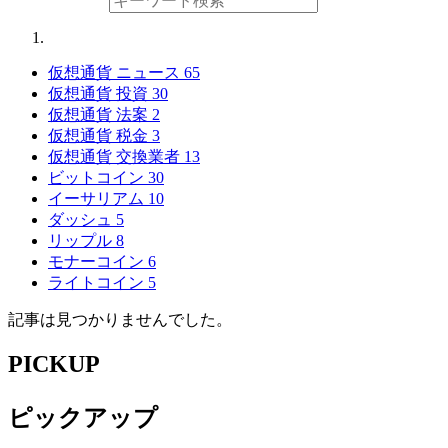
仮想通貨 ニュース
65
仮想通貨 投資
30
仮想通貨 法案
2
仮想通貨 税金
3
仮想通貨 交換業者
13
ビットコイン
30
イーサリアム
10
ダッシュ
5
リップル
8
モナーコイン
6
ライトコイン
5
記事は見つかりませんでした。
PICKUP
ピックアップ