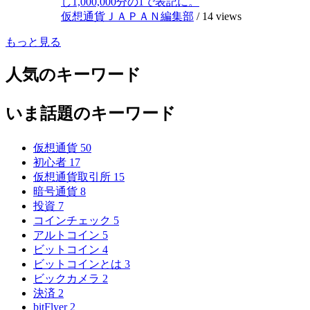
し1,000,000分の1で表記に。
仮想通貨ＪＡＰＡＮ編集部
/
14 views
もっと見る
人気のキーワード
いま話題のキーワード
仮想通貨
50
初心者
17
仮想通貨取引所
15
暗号通貨
8
投資
7
コインチェック
5
アルトコイン
5
ビットコイン
4
ビットコインとは
3
ビックカメラ
2
決済
2
bitFlyer
2