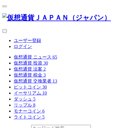
ユーザー登録
ログイン
仮想通貨 ニュース
65
仮想通貨 投資
30
仮想通貨 法案
2
仮想通貨 税金
3
仮想通貨 交換業者
13
ビットコイン
30
イーサリアム
10
ダッシュ
5
リップル
8
モナーコイン
6
ライトコイン
5