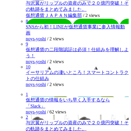
与沢翼がリップルの資産のみで２０億円突破！そ
の軌跡をまとめてみました。
仮想通貨ＪＡＰＡＮ編集部
/
2 views
8
SNSから初！LINEが仮想通貨事業に参入情報動
画
noys-yoshi
/
2 views
9
仮想通貨の二段階認証は必須！仕組みを理解しよ
う！
noys-yoshi
/
2 views
10
イーサリアムの凄いところ！スマートコントラク
トの仕組み
noys-yoshi
/
2 views
1
仮想通貨の情報をいち早く入手するなら
「Slack」
noys-yoshi
/
62 views
2
与沢翼がリップルの資産のみで２０億円突破！そ
の軌跡をまとめてみました。