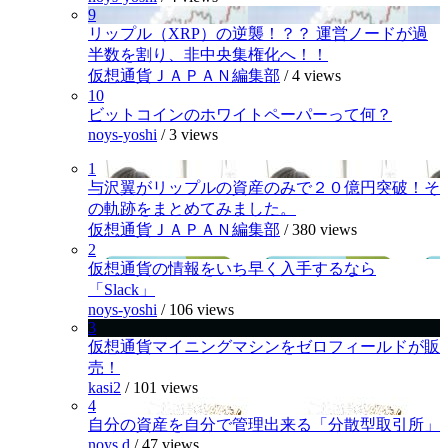
9
リップル（XRP）の逆襲！？？ 運営ノードが過
半数を割り、非中央集権化へ！！
仮想通貨ＪＡＰＡＮ編集部
/
4 views
10
ビットコインのホワイトペーパーって何？
noys-yoshi
/
3 views
1
与沢翼がリップルの資産のみで２０億円突破！そ
の軌跡をまとめてみました。
仮想通貨ＪＡＰＡＮ編集部
/
380 views
2
仮想通貨の情報をいち早く入手するなら
「Slack」
noys-yoshi
/
106 views
3
仮想通貨マイニングマシンをゼロフィールドが販
売！
kasi2
/
101 views
4
自分の資産を自分で管理出来る「分散型取引所」
noys.d
/
47 views