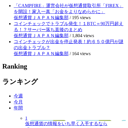
「CAMPFIRE」運営会社が仮想通貨取引所「FIREX」
を開設！家入一真「お金をよりなめらかに」
仮想通貨ＪＡＰＡＮ編集部
/
195 views
コインチェックでトラブル発生！１BTC＝90万円超え
る！？サーバー落ち直後のまとめ
仮想通貨ＪＡＰＡＮ編集部
/
1,804 views
コインチェックが出金を停止発表！約６５０億円が謎
の出金トラブル？
仮想通貨ＪＡＰＡＮ編集部
/
164 views
Ranking
ランキング
今週
今月
年間
1
仮想通貨の情報をいち早く入手するなら