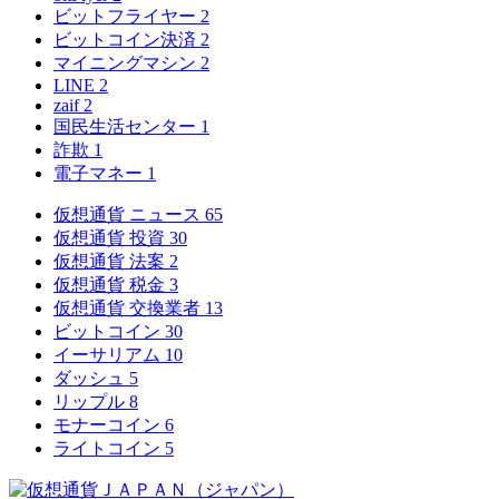
ビットフライヤー
2
ビットコイン決済
2
マイニングマシン
2
LINE
2
zaif
2
国民生活センター
1
詐欺
1
電子マネー
1
仮想通貨 ニュース
65
仮想通貨 投資
30
仮想通貨 法案
2
仮想通貨 税金
3
仮想通貨 交換業者
13
ビットコイン
30
イーサリアム
10
ダッシュ
5
リップル
8
モナーコイン
6
ライトコイン
5