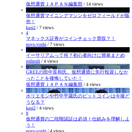
仮想通貨ＪＡＰＡＮ編集部
/
14 views
3
仮想通貨マイニングマシンをゼロフィールドが販
売！
kasi2
/
7 views
4
マネックス証券がコインチェック買収？！
noys-yoshi
/
7 views
5
イーサリアムって何？初心者向けに簡単まとめ
milimili
/
4 views
6
GREEの田中良和氏。仮想通貨に先行投資しなか
ったことを後悔していた！
仮想通貨ＪＡＰＡＮ編集部
/
4 views
7
ホリエモンや竹中平蔵氏のビットコインは今後ど
うなる？
kasi2
/
4 views
8
仮想通貨の二段階認証は必須！仕組みを理解しよ
う！
noys-yoshi
/
4 views