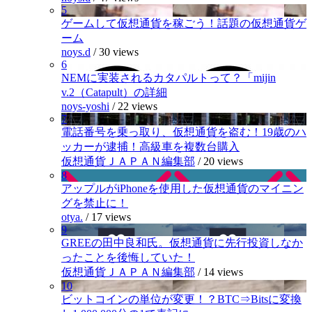
5
ゲームして仮想通貨を稼ごう！話題の仮想通貨ゲ
ーム
noys.d
/
30 views
6
NEMに実装されるカタパルトって？「mijin
v.2（Catapult）の詳細
noys-yoshi
/
22 views
7
電話番号を乗っ取り、仮想通貨を盗む！19歳のハ
ッカーが逮捕！高級車を複数台購入
仮想通貨ＪＡＰＡＮ編集部
/
20 views
8
アップルがiPhoneを使用した仮想通貨のマイニン
グを禁止に！
otya.
/
17 views
9
GREEの田中良和氏。仮想通貨に先行投資しなか
ったことを後悔していた！
仮想通貨ＪＡＰＡＮ編集部
/
14 views
10
ビットコインの単位が変更！？BTC⇒Bitsに変換