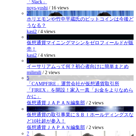
「Slack」
noys-yoshi
/
16 views
2
ホリエモンや竹中平蔵氏のビットコインは今後ど
うなる？
kasi2
/
4 views
3
仮想通貨マイニングマシンをゼロフィールドが販
売！
kasi2
/
4 views
4
イーサリアムって何？初心者向けに簡単まとめ
milimili
/
2 views
5
「CAMPFIRE」運営会社が仮想通貨取引所
「FIREX」を開設！家入一真「お金をよりなめら
かに」
仮想通貨ＪＡＰＡＮ編集部
/
2 views
6
仮想通貨の取引事業にＳＢＩホールディングスな
ど10社超が参入！
仮想通貨ＪＡＰＡＮ編集部
/
2 views
7