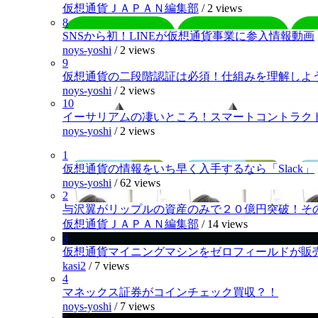
仮想通貨ＪＡＰＡＮ編集部
/
2 views
8
SNSから初！LINEが仮想通貨事業に参入情報動画
noys-yoshi
/
2 views
9
仮想通貨の二段階認証は必須！仕組みを理解しよ
noys-yoshi
/
2 views
10
イーサリアムの凄いところ！スマートコントラク
noys-yoshi
/
2 views
1
仮想通貨の情報をいち早く入手するなら「Slack」
noys-yoshi
/
62 views
2
与沢翼がリップルの資産のみで２０億円突破！そ
仮想通貨ＪＡＰＡＮ編集部
/
14 views
3
仮想通貨マイニングマシンをゼロフィールドが販
kasi2
/
7 views
4
マネックス証券がコインチェック買収？！
noys-yoshi
/
7 views