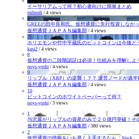
5
イーサリアムって何？初心者向けに簡単まとめ
milimili
/
4 views
6
GREEの田中良和氏。仮想通貨に先行投資しなか
仮想通貨ＪＡＰＡＮ編集部
/
4 views
7
ホリエモンや竹中平蔵氏のビットコインは今後ど
kasi2
/
4 views
8
仮想通貨の二段階認証は必須！仕組みを理解しよ
noys-yoshi
/
4 views
9
リップル（XRP）の逆襲！？？ 運営ノードが過
仮想通貨ＪＡＰＡＮ編集部
/
4 views
10
ビットコインのホワイトペーパーって何？
noys-yoshi
/
3 views
1
与沢翼がリップルの資産のみで２０億円突破！そ
仮想通貨ＪＡＰＡＮ編集部
/
380 views
2
仮想通貨の情報をいち早く入手するなら「Slack」