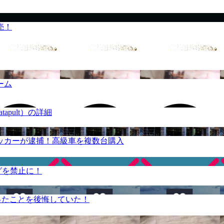
売！
ーム
apult）の詳細
ッカーが逮捕！高級車を複数台購入
グを禁止に！
ったことを後悔していた！