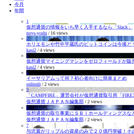
今月
年間
1
仮想通貨の情報をいち早く入手するなら「Slack」
noys-yoshi
/
16 views
2
ホリエモンや竹中平蔵氏のビットコインは今後ど
kasi2
/
4 views
3
仮想通貨マイニングマシンをゼロフィールドが販
kasi2
/
4 views
4
イーサリアムって何？初心者向けに簡単まとめ
milimili
/
2 views
5
「CAMPFIRE」運営会社が仮想通貨取引所「FI
仮想通貨ＪＡＰＡＮ編集部
/
2 views
6
仮想通貨の取引事業にＳＢＩホールディングスなど
仮想通貨ＪＡＰＡＮ編集部
/
2 views
7
与沢翼がリップルの資産のみで２０億円突破！そ