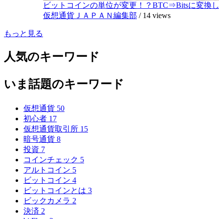
ビットコインの単位が変更！？BTC⇒Bitsに変換し1,
仮想通貨ＪＡＰＡＮ編集部
/
14 views
もっと見る
人気のキーワード
いま話題のキーワード
仮想通貨
50
初心者
17
仮想通貨取引所
15
暗号通貨
8
投資
7
コインチェック
5
アルトコイン
5
ビットコイン
4
ビットコインとは
3
ビックカメラ
2
決済
2