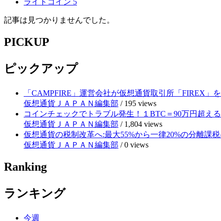
ライトコイン
5
記事は見つかりませんでした。
PICKUP
ピックアップ
「CAMPFIRE」運営会社が仮想通貨取引所「FIRE
仮想通貨ＪＡＰＡＮ編集部
/
195 views
コインチェックでトラブル発生！１BTC＝90万円超え
仮想通貨ＪＡＰＡＮ編集部
/
1,804 views
仮想通貨の税制改革へ:最大55%から一律20%の分離課税
仮想通貨ＪＡＰＡＮ編集部
/
0 views
Ranking
ランキング
今週