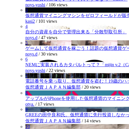
noys-yoshi
/
106 views
3
仮想通貨マイニングマシンをゼロフィールドが販
kasi2
/
101 views
4
自分の資産を自分で管理出来る「分散型取引所」
noys.d
/
47 views
5
ゲームして仮想通貨を稼ごう！話題の仮想通貨ゲ
noys.d
/
30 views
6
NEMに実装されるカタパルトって？「mijin v.2（Cat
noys-yoshi
/
22 views
7
電話番号を乗っ取り、仮想通貨を盗む！19歳のハ
仮想通貨ＪＡＰＡＮ編集部
/
20 views
8
アップルがiPhoneを使用した仮想通貨のマイニン
otya.
/
17 views
9
GREEの田中良和氏。仮想通貨に先行投資しなか
仮想通貨ＪＡＰＡＮ編集部
/
14 views
10