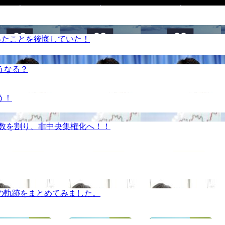
ったことを後悔していた！
うなる？
う！
半数を割り、非中央集権化へ！！
の軌跡をまとめてみました。