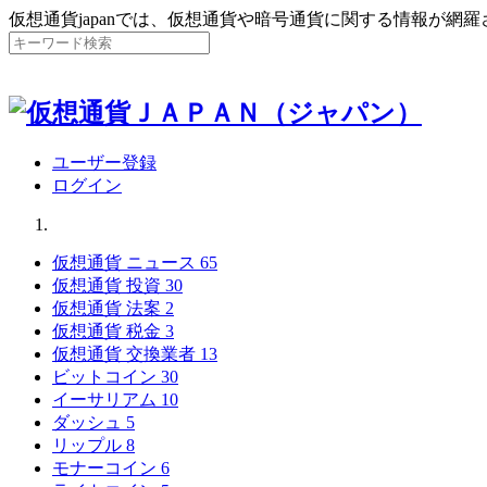
仮想通貨japanでは、仮想通貨や暗号通貨に関する情報が網
ユーザー登録
ログイン
仮想通貨 ニュース
65
仮想通貨 投資
30
仮想通貨 法案
2
仮想通貨 税金
3
仮想通貨 交換業者
13
ビットコイン
30
イーサリアム
10
ダッシュ
5
リップル
8
モナーコイン
6