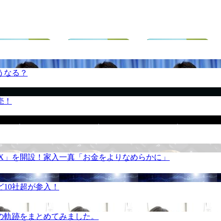
うなる？
売！
REX」を開設！家入一真「お金をよりなめらかに」
10社超が参入！
の軌跡をまとめてみました。