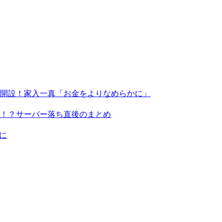
X」を開設！家入一真「お金をよりなめらかに」
る！？サーバー落ち直後のまとめ
に