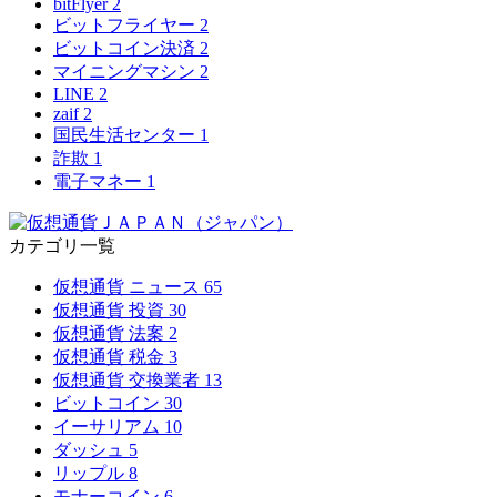
bitFlyer
2
ビットフライヤー
2
ビットコイン決済
2
マイニングマシン
2
LINE
2
zaif
2
国民生活センター
1
詐欺
1
電子マネー
1
カテゴリ一覧
仮想通貨 ニュース
65
仮想通貨 投資
30
仮想通貨 法案
2
仮想通貨 税金
3
仮想通貨 交換業者
13
ビットコイン
30
イーサリアム
10
ダッシュ
5
リップル
8
モナーコイン
6