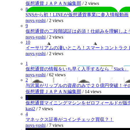
仮想通貨ＪＡＰＡＮ編集部
/
2 views
8
SNSから初！LINEが仮想通貨事業に参入情報動画
noys-yoshi
/
2 views
9
仮想通貨の二段階認証は必須！仕組みを理解しよ
noys-yoshi
/
2 views
10
イーサリアムの凄いところ！スマートコントラク
noys-yoshi
/
2 views
1
仮想通貨の情報をいち早く入手するなら「Slack」
noys-yoshi
/
62 views
2
与沢翼がリップルの資産のみで２０億円突破！そ
仮想通貨ＪＡＰＡＮ編集部
/
14 views
3
仮想通貨マイニングマシンをゼロフィールドが販
kasi2
/
7 views
4
マネックス証券がコインチェック買収？！
noys-yoshi
/
7 views