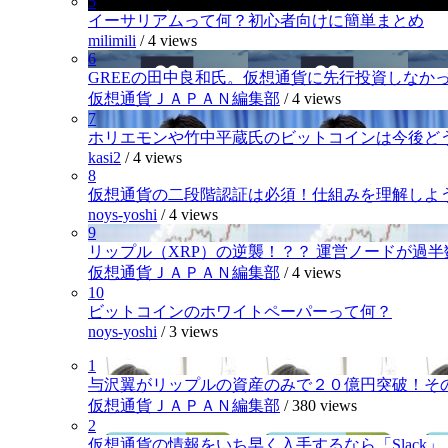
5
イーサリアムって何？初心者向けに簡単まとめ
milimili
/
4 views
6
GREEの田中良和氏。仮想通貨に先行投資しなか
仮想通貨ＪＡＰＡＮ編集部
/
4 views
7
ホリエモンや竹中平蔵氏のビットコインは今後ど
kasi2
/
4 views
8
仮想通貨の二段階認証は必須！仕組みを理解しよ
noys-yoshi
/
4 views
9
リップル（XRP）の逆襲！？？ 運営ノードが過
仮想通貨ＪＡＰＡＮ編集部
/
4 views
10
ビットコインのホワイトペーパーって何？
noys-yoshi
/
3 views
1
与沢翼がリップルの資産のみで２０億円突破！そ
仮想通貨ＪＡＰＡＮ編集部
/
380 views
2
仮想通貨の情報をいち早く入手するなら「Slack」