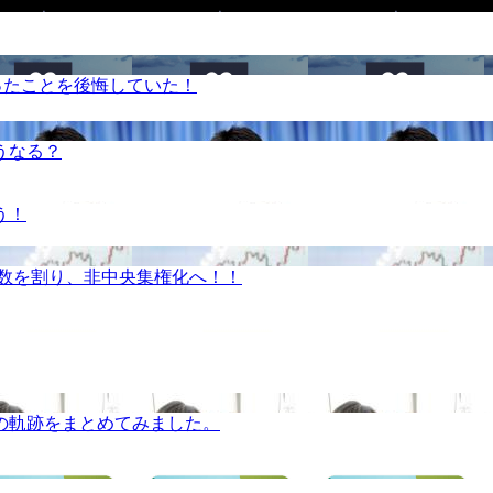
ったことを後悔していた！
うなる？
う！
半数を割り、非中央集権化へ！！
の軌跡をまとめてみました。