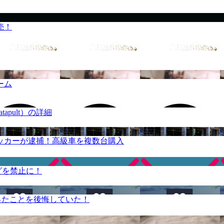
売！
ーム
apult）の詳細
ッカーが逮捕！高級車を複数台購入
グを禁止に！
ったことを後悔していた！