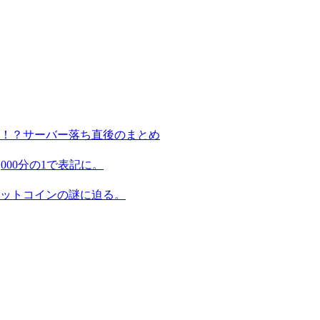
る！？サーバー落ち直後のまとめ
,000分の1で表記に。
ビットコインの謎に迫る。