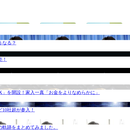
うなる？
売！
REX」を開設！家入一真「お金をよりなめらかに」
10社超が参入！
の軌跡をまとめてみました。