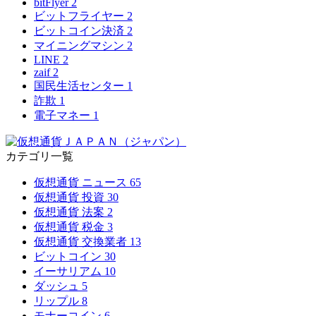
bitFlyer
2
ビットフライヤー
2
ビットコイン決済
2
マイニングマシン
2
LINE
2
zaif
2
国民生活センター
1
詐欺
1
電子マネー
1
カテゴリ一覧
仮想通貨 ニュース
65
仮想通貨 投資
30
仮想通貨 法案
2
仮想通貨 税金
3
仮想通貨 交換業者
13
ビットコイン
30
イーサリアム
10
ダッシュ
5
リップル
8
モナーコイン
6