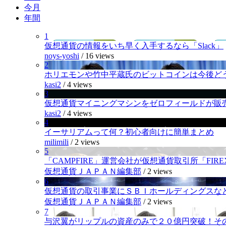
今月
年間
1
仮想通貨の情報をいち早く入手するなら「Slack」
noys-yoshi
/
16 views
2
ホリエモンや竹中平蔵氏のビットコインは今後ど
kasi2
/
4 views
3
仮想通貨マイニングマシンをゼロフィールドが販
kasi2
/
4 views
4
イーサリアムって何？初心者向けに簡単まとめ
milimili
/
2 views
5
「CAMPFIRE」運営会社が仮想通貨取引所「FI
仮想通貨ＪＡＰＡＮ編集部
/
2 views
6
仮想通貨の取引事業にＳＢＩホールディングスなど
仮想通貨ＪＡＰＡＮ編集部
/
2 views
7
与沢翼がリップルの資産のみで２０億円突破！そ