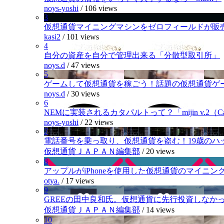
noys-yoshi
/
106 views
3
仮想通貨マイニングマシンをゼロフィールドが販
kasi2
/
101 views
4
自分の資産を自分で管理出来る「分散型取引所」
noys.d
/
47 views
5
ゲームして仮想通貨を稼ごう！話題の仮想通貨ゲ
noys.d
/
30 views
6
NEMに実装されるカタパルトって？「mijin v.2（Cat
noys-yoshi
/
22 views
7
電話番号を乗っ取り、仮想通貨を盗む！19歳のハ
仮想通貨ＪＡＰＡＮ編集部
/
20 views
8
アップルがiPhoneを使用した仮想通貨のマイニン
otya.
/
17 views
9
GREEの田中良和氏。仮想通貨に先行投資しなか
仮想通貨ＪＡＰＡＮ編集部
/
14 views
10