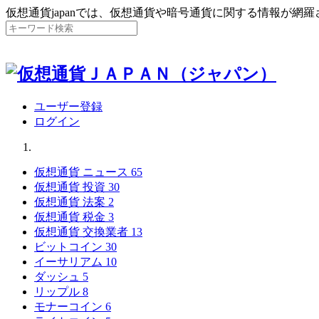
仮想通貨japanでは、仮想通貨や暗号通貨に関する情報が網
ユーザー登録
ログイン
仮想通貨 ニュース
65
仮想通貨 投資
30
仮想通貨 法案
2
仮想通貨 税金
3
仮想通貨 交換業者
13
ビットコイン
30
イーサリアム
10
ダッシュ
5
リップル
8
モナーコイン
6