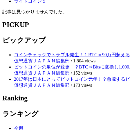
ライトコイン
5
記事は見つかりませんでした。
PICKUP
ピックアップ
コインチェックでトラブル発生！１BTC＝90万円超え
仮想通貨ＪＡＰＡＮ編集部
/
1,804 views
ビットコインの単位が変更！？BTC⇒Bitsに変換し1,000
仮想通貨ＪＡＰＡＮ編集部
/
152 views
2017年は日本にとってビットコイン元年！？急騰する
仮想通貨ＪＡＰＡＮ編集部
/
173 views
Ranking
ランキング
今週