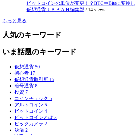
ビットコインの単位が変更！？BTC⇒Bitsに変換し1,
仮想通貨ＪＡＰＡＮ編集部
/
14 views
もっと見る
人気のキーワード
いま話題のキーワード
仮想通貨
50
初心者
17
仮想通貨取引所
15
暗号通貨
8
投資
7
コインチェック
5
アルトコイン
5
ビットコイン
4
ビットコインとは
3
ビックカメラ
2
決済
2