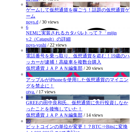
5
ゲームして仮想通貨を稼ごう！話題の仮想通貨ゲ
ーム
noys.d
/
30 views
6
NEMに実装されるカタパルトって？「mijin
v.2（Catapult）の詳細
noys-yoshi
/
22 views
7
電話番号を乗っ取り、仮想通貨を盗む！19歳のハ
ッカーが逮捕！高級車を複数台購入
仮想通貨ＪＡＰＡＮ編集部
/
20 views
8
アップルがiPhoneを使用した仮想通貨のマイニン
グを禁止に！
otya.
/
17 views
9
GREEの田中良和氏。仮想通貨に先行投資しなか
ったことを後悔していた！
仮想通貨ＪＡＰＡＮ編集部
/
14 views
10
ビットコインの単位が変更！？BTC⇒Bitsに変換