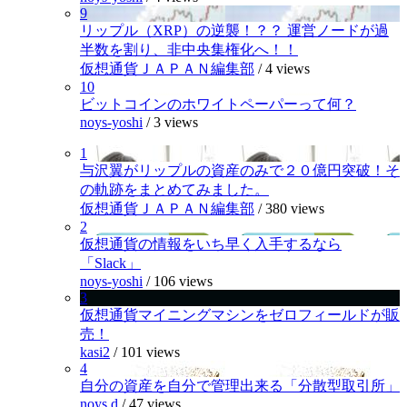
9
リップル（XRP）の逆襲！？？ 運営ノードが過
半数を割り、非中央集権化へ！！
仮想通貨ＪＡＰＡＮ編集部
/
4 views
10
ビットコインのホワイトペーパーって何？
noys-yoshi
/
3 views
1
与沢翼がリップルの資産のみで２０億円突破！そ
の軌跡をまとめてみました。
仮想通貨ＪＡＰＡＮ編集部
/
380 views
2
仮想通貨の情報をいち早く入手するなら
「Slack」
noys-yoshi
/
106 views
3
仮想通貨マイニングマシンをゼロフィールドが販
売！
kasi2
/
101 views
4
自分の資産を自分で管理出来る「分散型取引所」
noys.d
/
47 views