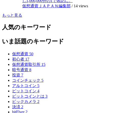
し1,000,000分の1で表記に。
仮想通貨ＪＡＰＡＮ編集部
/
14 views
もっと見る
人気のキーワード
いま話題のキーワード
仮想通貨
50
初心者
17
仮想通貨取引所
15
暗号通貨
8
投資
7
コインチェック
5
アルトコイン
5
ビットコイン
4
ビットコインとは
3
ビックカメラ
2
決済
2
bitFlyer
2