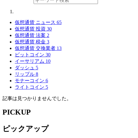
仮想通貨 ニュース
65
仮想通貨 投資
30
仮想通貨 法案
2
仮想通貨 税金
3
仮想通貨 交換業者
13
ビットコイン
30
イーサリアム
10
ダッシュ
5
リップル
8
モナーコイン
6
ライトコイン
5
記事は見つかりませんでした。
PICKUP
ピックアップ