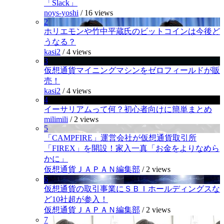
「Slack」
noys-yoshi
/
16 views
2
ホリエモンや竹中平蔵氏のビットコインは今後ど
うなる？
kasi2
/
4 views
3
仮想通貨マイニングマシンをゼロフィールドが販
売！
kasi2
/
4 views
4
イーサリアムって何？初心者向けに簡単まとめ
milimili
/
2 views
5
「CAMPFIRE」運営会社が仮想通貨取引所
「FIREX」を開設！家入一真「お金をよりなめら
かに」
仮想通貨ＪＡＰＡＮ編集部
/
2 views
6
仮想通貨の取引事業にＳＢＩホールディングスな
ど10社超が参入！
仮想通貨ＪＡＰＡＮ編集部
/
2 views
7