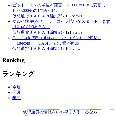
ビットコインの単位が変更！？BTC⇒Bitsに変換し
1,000,000分の1で表記に。
仮想通貨ＪＡＰＡＮ編集部
/
152 views
マルイ(丸井)でもビットコイン払いがスタート！まず
は新宿で試験導入。
仮想通貨ＪＡＰＡＮ編集部
/
121 views
Coincheckで売買可能なオルトコインに「NEM」
「Litecoin」「DASH」の３種が追加
仮想通貨ＪＡＰＡＮ編集部
/
162 views
Ranking
ランキング
今週
今月
年間
1
仮想通貨の情報をいち早く入手するなら