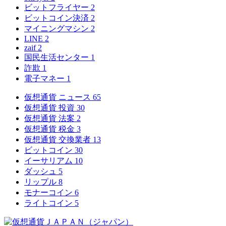
ビットフライヤー
2
ビットコイン決済
2
マイニングマシン
2
LINE
2
zaif
2
国民生活センター
1
詐欺
1
電子マネー
1
仮想通貨 ニュース
65
仮想通貨 投資
30
仮想通貨 法案
2
仮想通貨 税金
3
仮想通貨 交換業者
13
ビットコイン
30
イーサリアム
10
ダッシュ
5
リップル
8
モナーコイン
6
ライトコイン
5