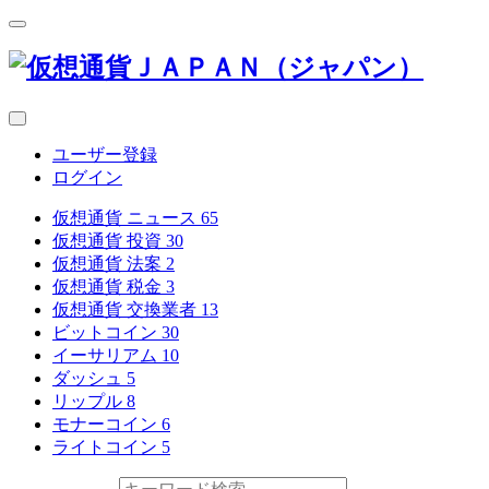
ユーザー登録
ログイン
仮想通貨 ニュース
65
仮想通貨 投資
30
仮想通貨 法案
2
仮想通貨 税金
3
仮想通貨 交換業者
13
ビットコイン
30
イーサリアム
10
ダッシュ
5
リップル
8
モナーコイン
6
ライトコイン
5