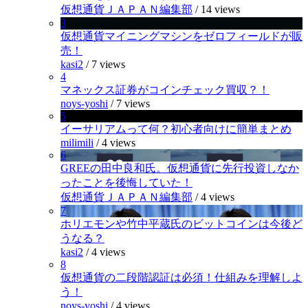
仮想通貨ＪＡＰＡＮ編集部
/
14 views
3
仮想通貨マイニングマシンをゼロフィールドが販
売！
kasi2
/
7 views
4
マネックス証券がコインチェック買収？！
noys-yoshi
/
7 views
5
イーサリアムって何？初心者向けに簡単まとめ
milimili
/
4 views
6
GREEの田中良和氏。仮想通貨に先行投資しなか
ったことを後悔していた！
仮想通貨ＪＡＰＡＮ編集部
/
4 views
7
ホリエモンや竹中平蔵氏のビットコインは今後ど
うなる？
kasi2
/
4 views
8
仮想通貨の二段階認証は必須！仕組みを理解しよ
う！
noys-yoshi
/
4 views