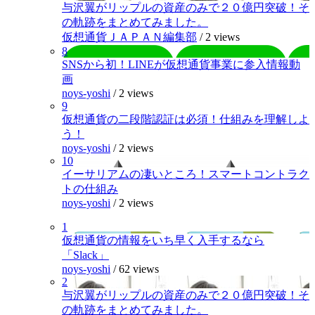
与沢翼がリップルの資産のみで２０億円突破！そ
の軌跡をまとめてみました。
仮想通貨ＪＡＰＡＮ編集部
/
2 views
8
SNSから初！LINEが仮想通貨事業に参入情報動
画
noys-yoshi
/
2 views
9
仮想通貨の二段階認証は必須！仕組みを理解しよ
う！
noys-yoshi
/
2 views
10
イーサリアムの凄いところ！スマートコントラク
トの仕組み
noys-yoshi
/
2 views
1
仮想通貨の情報をいち早く入手するなら
「Slack」
noys-yoshi
/
62 views
2
与沢翼がリップルの資産のみで２０億円突破！そ
の軌跡をまとめてみました。