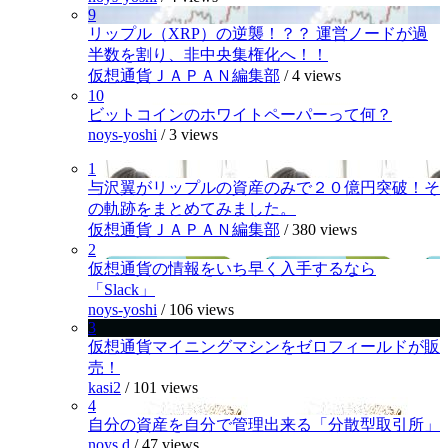
9
リップル（XRP）の逆襲！？？ 運営ノードが過
半数を割り、非中央集権化へ！！
仮想通貨ＪＡＰＡＮ編集部
/
4 views
10
ビットコインのホワイトペーパーって何？
noys-yoshi
/
3 views
1
与沢翼がリップルの資産のみで２０億円突破！そ
の軌跡をまとめてみました。
仮想通貨ＪＡＰＡＮ編集部
/
380 views
2
仮想通貨の情報をいち早く入手するなら
「Slack」
noys-yoshi
/
106 views
3
仮想通貨マイニングマシンをゼロフィールドが販
売！
kasi2
/
101 views
4
自分の資産を自分で管理出来る「分散型取引所」
noys.d
/
47 views