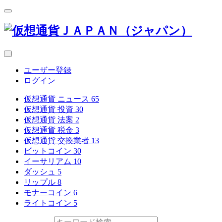
ユーザー登録
ログイン
仮想通貨 ニュース
65
仮想通貨 投資
30
仮想通貨 法案
2
仮想通貨 税金
3
仮想通貨 交換業者
13
ビットコイン
30
イーサリアム
10
ダッシュ
5
リップル
8
モナーコイン
6
ライトコイン
5