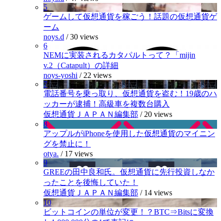
5
ゲームして仮想通貨を稼ごう！話題の仮想通貨ゲ
ーム
noys.d
/
30 views
6
NEMに実装されるカタパルトって？「mijin
v.2（Catapult）の詳細
noys-yoshi
/
22 views
7
電話番号を乗っ取り、仮想通貨を盗む！19歳のハ
ッカーが逮捕！高級車を複数台購入
仮想通貨ＪＡＰＡＮ編集部
/
20 views
8
アップルがiPhoneを使用した仮想通貨のマイニン
グを禁止に！
otya.
/
17 views
9
GREEの田中良和氏。仮想通貨に先行投資しなか
ったことを後悔していた！
仮想通貨ＪＡＰＡＮ編集部
/
14 views
10
ビットコインの単位が変更！？BTC⇒Bitsに変換