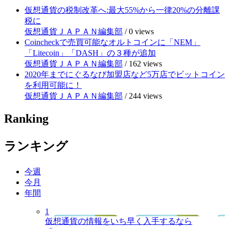
仮想通貨の税制改革へ:最大55%から一律20%の分離課
税に
仮想通貨ＪＡＰＡＮ編集部
/
0 views
Coincheckで売買可能なオルトコインに「NEM」
「Litecoin」「DASH」の３種が追加
仮想通貨ＪＡＰＡＮ編集部
/
162 views
2020年までにぐるなび加盟店など5万店でビットコイン
を利用可能に！
仮想通貨ＪＡＰＡＮ編集部
/
244 views
Ranking
ランキング
今週
今月
年間
1
仮想通貨の情報をいち早く入手するなら