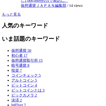
し1,000,000分の1で表記に。
仮想通貨ＪＡＰＡＮ編集部
/
14 views
もっと見る
人気のキーワード
いま話題のキーワード
仮想通貨
50
初心者
17
仮想通貨取引所
15
暗号通貨
8
投資
7
コインチェック
5
アルトコイン
5
ビットコイン
4
ビットコインとは
3
ビックカメラ
2
決済
2
bitFlyer
2