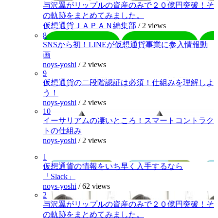
与沢翼がリップルの資産のみで２０億円突破！そ
の軌跡をまとめてみました。
仮想通貨ＪＡＰＡＮ編集部
/
2 views
8
SNSから初！LINEが仮想通貨事業に参入情報動
画
noys-yoshi
/
2 views
9
仮想通貨の二段階認証は必須！仕組みを理解しよ
う！
noys-yoshi
/
2 views
10
イーサリアムの凄いところ！スマートコントラク
トの仕組み
noys-yoshi
/
2 views
1
仮想通貨の情報をいち早く入手するなら
「Slack」
noys-yoshi
/
62 views
2
与沢翼がリップルの資産のみで２０億円突破！そ
の軌跡をまとめてみました。