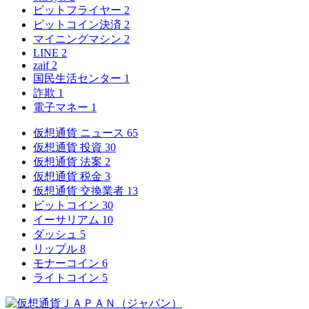
ビットフライヤー
2
ビットコイン決済
2
マイニングマシン
2
LINE
2
zaif
2
国民生活センター
1
詐欺
1
電子マネー
1
仮想通貨 ニュース
65
仮想通貨 投資
30
仮想通貨 法案
2
仮想通貨 税金
3
仮想通貨 交換業者
13
ビットコイン
30
イーサリアム
10
ダッシュ
5
リップル
8
モナーコイン
6
ライトコイン
5