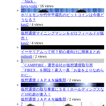
「Slack」
noys-yoshi
/
16 views
2
ホリエモンや竹中平蔵氏のビットコインは今後ど
うなる？
kasi2
/
4 views
3
仮想通貨マイニングマシンをゼロフィールドが販
売！
kasi2
/
4 views
4
イーサリアムって何？初心者向けに簡単まとめ
milimili
/
2 views
5
「CAMPFIRE」運営会社が仮想通貨取引所
「FIREX」を開設！家入一真「お金をよりなめら
かに」
仮想通貨ＪＡＰＡＮ編集部
/
2 views
6
仮想通貨の取引事業にＳＢＩホールディングスな
ど10社超が参入！
仮想通貨ＪＡＰＡＮ編集部
/
2 views
7