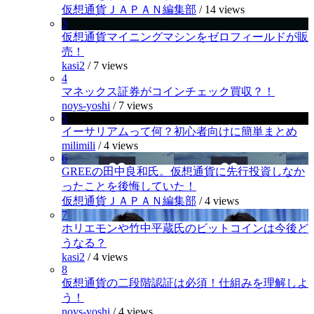
仮想通貨ＪＡＰＡＮ編集部
/
14 views
3
仮想通貨マイニングマシンをゼロフィールドが販
売！
kasi2
/
7 views
4
マネックス証券がコインチェック買収？！
noys-yoshi
/
7 views
5
イーサリアムって何？初心者向けに簡単まとめ
milimili
/
4 views
6
GREEの田中良和氏。仮想通貨に先行投資しなか
ったことを後悔していた！
仮想通貨ＪＡＰＡＮ編集部
/
4 views
7
ホリエモンや竹中平蔵氏のビットコインは今後ど
うなる？
kasi2
/
4 views
8
仮想通貨の二段階認証は必須！仕組みを理解しよ
う！
noys-yoshi
/
4 views