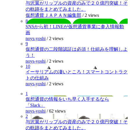
与沢翼がリップルの資産のみで２０億円突破！そ
の軌跡をまとめてみました。
仮想通貨ＪＡＰＡＮ編集部
/
2 views
8
SNSから初！LINEが仮想通貨事業に参入情報動
画
noys-yoshi
/
2 views
9
仮想通貨の二段階認証は必須！仕組みを理解しよ
う！
noys-yoshi
/
2 views
10
イーサリアムの凄いところ！スマートコントラク
トの仕組み
noys-yoshi
/
2 views
1
仮想通貨の情報をいち早く入手するなら
「Slack」
noys-yoshi
/
62 views
2
与沢翼がリップルの資産のみで２０億円突破！そ
の軌跡をまとめてみました。