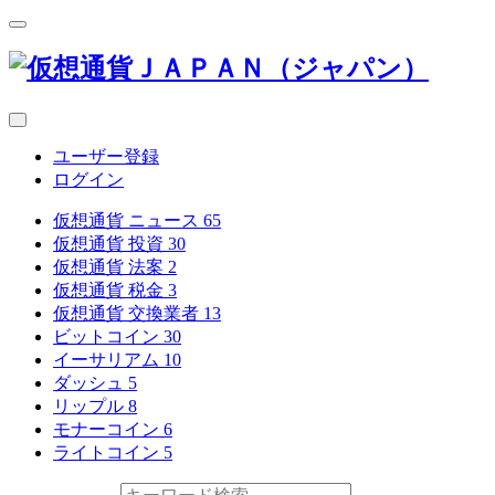
ユーザー登録
ログイン
仮想通貨 ニュース
65
仮想通貨 投資
30
仮想通貨 法案
2
仮想通貨 税金
3
仮想通貨 交換業者
13
ビットコイン
30
イーサリアム
10
ダッシュ
5
リップル
8
モナーコイン
6
ライトコイン
5