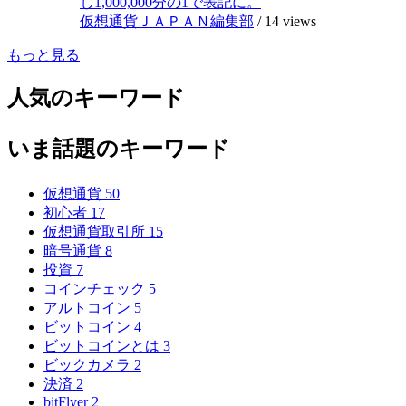
し1,000,000分の1で表記に。
仮想通貨ＪＡＰＡＮ編集部
/
14 views
もっと見る
人気のキーワード
いま話題のキーワード
仮想通貨
50
初心者
17
仮想通貨取引所
15
暗号通貨
8
投資
7
コインチェック
5
アルトコイン
5
ビットコイン
4
ビットコインとは
3
ビックカメラ
2
決済
2
bitFlyer
2