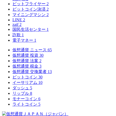
ビットフライヤー
2
ビットコイン決済
2
マイニングマシン
2
LINE
2
zaif
2
国民生活センター
1
詐欺
1
電子マネー
1
仮想通貨 ニュース
65
仮想通貨 投資
30
仮想通貨 法案
2
仮想通貨 税金
3
仮想通貨 交換業者
13
ビットコイン
30
イーサリアム
10
ダッシュ
5
リップル
8
モナーコイン
6
ライトコイン
5