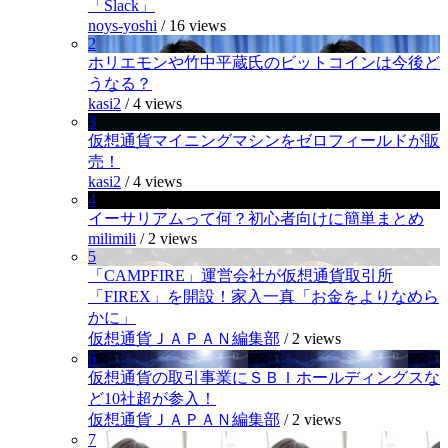
「Slack」
noys-yoshi
/
16 views
2
ホリエモンや竹中平蔵氏のビットコインは今後ど
うなる？
kasi2
/
4 views
3
仮想通貨マイニングマシンをゼロフィールドが販
売！
kasi2
/
4 views
4
イーサリアムって何？初心者向けに簡単まとめ
milimili
/
2 views
5
「CAMPFIRE」運営会社が仮想通貨取引所
「FIREX」を開設！家入一真「お金をよりなめら
かに」
仮想通貨ＪＡＰＡＮ編集部
/
2 views
6
仮想通貨の取引事業にＳＢＩホールディングスな
ど10社超が参入！
仮想通貨ＪＡＰＡＮ編集部
/
2 views
7