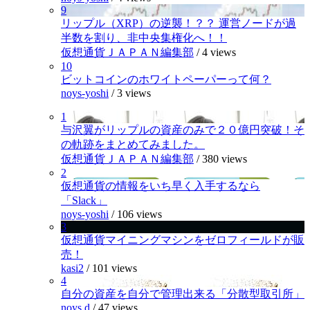
9
リップル（XRP）の逆襲！？？ 運営ノードが過
半数を割り、非中央集権化へ！！
仮想通貨ＪＡＰＡＮ編集部
/
4 views
10
ビットコインのホワイトペーパーって何？
noys-yoshi
/
3 views
1
与沢翼がリップルの資産のみで２０億円突破！そ
の軌跡をまとめてみました。
仮想通貨ＪＡＰＡＮ編集部
/
380 views
2
仮想通貨の情報をいち早く入手するなら
「Slack」
noys-yoshi
/
106 views
3
仮想通貨マイニングマシンをゼロフィールドが販
売！
kasi2
/
101 views
4
自分の資産を自分で管理出来る「分散型取引所」
noys.d
/
47 views