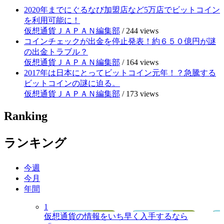
2020年までにぐるなび加盟店など5万店でビットコイン
を利用可能に！
仮想通貨ＪＡＰＡＮ編集部
/
244 views
コインチェックが出金を停止発表！約６５０億円が謎
の出金トラブル？
仮想通貨ＪＡＰＡＮ編集部
/
164 views
2017年は日本にとってビットコイン元年！？急騰する
ビットコインの謎に迫る。
仮想通貨ＪＡＰＡＮ編集部
/
173 views
Ranking
ランキング
今週
今月
年間
1
仮想通貨の情報をいち早く入手するなら