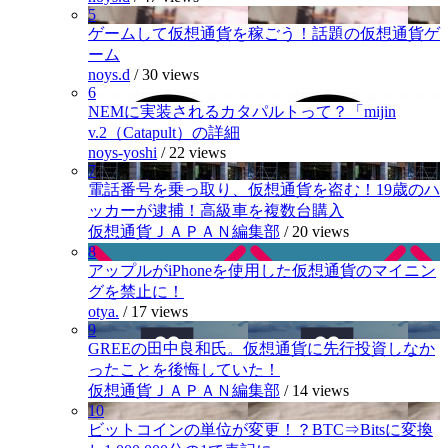
5
ゲームして仮想通貨を稼ごう！話題の仮想通貨ゲ
ーム
noys.d
/
30 views
6
NEMに実装されるカタパルトって？「mijin
v.2（Catapult）の詳細
noys-yoshi
/
22 views
7
電話番号を乗っ取り、仮想通貨を盗む！19歳のハ
ッカーが逮捕！高級車を複数台購入
仮想通貨ＪＡＰＡＮ編集部
/
20 views
8
アップルがiPhoneを使用した仮想通貨のマイニン
グを禁止に！
otya.
/
17 views
9
GREEの田中良和氏。仮想通貨に先行投資しなか
ったことを後悔していた！
仮想通貨ＪＡＰＡＮ編集部
/
14 views
10
ビットコインの単位が変更！？BTC⇒Bitsに変換