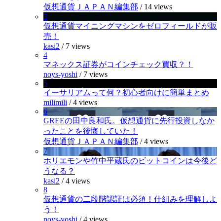
仮想通貨ＪＡＰＡＮ編集部
/
14 views
3
仮想通貨マイニングマシンをゼロフィールドが販
売！
kasi2
/
7 views
4
マネックス証券がコインチェック買収？！
noys-yoshi
/
7 views
5
イーサリアムって何？初心者向けに簡単まとめ
milimili
/
4 views
6
GREEの田中良和氏。仮想通貨に先行投資しなか
ったことを後悔していた！
仮想通貨ＪＡＰＡＮ編集部
/
4 views
7
ホリエモンや竹中平蔵氏のビットコインは今後ど
うなる？
kasi2
/
4 views
8
仮想通貨の二段階認証は必須！仕組みを理解しよ
う！
noys-yoshi
/
4 views