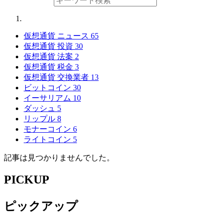
仮想通貨 ニュース
65
仮想通貨 投資
30
仮想通貨 法案
2
仮想通貨 税金
3
仮想通貨 交換業者
13
ビットコイン
30
イーサリアム
10
ダッシュ
5
リップル
8
モナーコイン
6
ライトコイン
5
記事は見つかりませんでした。
PICKUP
ピックアップ