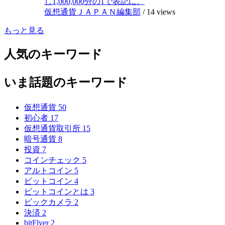
し1,000,000分の1で表記に。
仮想通貨ＪＡＰＡＮ編集部
/
14 views
もっと見る
人気のキーワード
いま話題のキーワード
仮想通貨
50
初心者
17
仮想通貨取引所
15
暗号通貨
8
投資
7
コインチェック
5
アルトコイン
5
ビットコイン
4
ビットコインとは
3
ビックカメラ
2
決済
2
bitFlyer
2