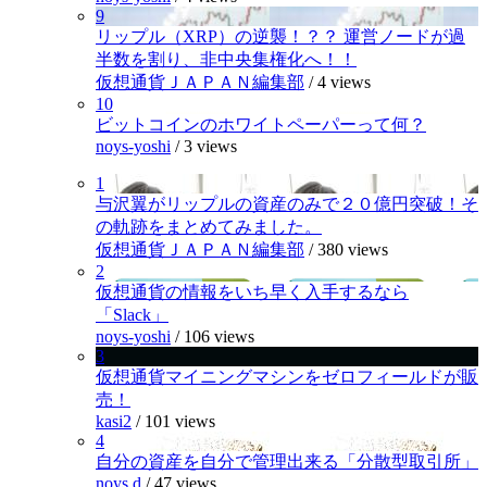
9
リップル（XRP）の逆襲！？？ 運営ノードが過
半数を割り、非中央集権化へ！！
仮想通貨ＪＡＰＡＮ編集部
/
4 views
10
ビットコインのホワイトペーパーって何？
noys-yoshi
/
3 views
1
与沢翼がリップルの資産のみで２０億円突破！そ
の軌跡をまとめてみました。
仮想通貨ＪＡＰＡＮ編集部
/
380 views
2
仮想通貨の情報をいち早く入手するなら
「Slack」
noys-yoshi
/
106 views
3
仮想通貨マイニングマシンをゼロフィールドが販
売！
kasi2
/
101 views
4
自分の資産を自分で管理出来る「分散型取引所」
noys.d
/
47 views