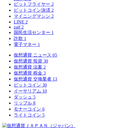
ビットフライヤー
2
ビットコイン決済
2
マイニングマシン
2
LINE
2
zaif
2
国民生活センター
1
詐欺
1
電子マネー
1
仮想通貨 ニュース
65
仮想通貨 投資
30
仮想通貨 法案
2
仮想通貨 税金
3
仮想通貨 交換業者
13
ビットコイン
30
イーサリアム
10
ダッシュ
5
リップル
8
モナーコイン
6
ライトコイン
5