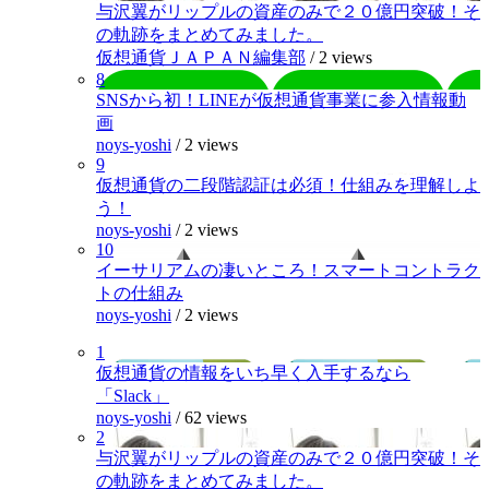
与沢翼がリップルの資産のみで２０億円突破！そ
の軌跡をまとめてみました。
仮想通貨ＪＡＰＡＮ編集部
/
2 views
8
SNSから初！LINEが仮想通貨事業に参入情報動
画
noys-yoshi
/
2 views
9
仮想通貨の二段階認証は必須！仕組みを理解しよ
う！
noys-yoshi
/
2 views
10
イーサリアムの凄いところ！スマートコントラク
トの仕組み
noys-yoshi
/
2 views
1
仮想通貨の情報をいち早く入手するなら
「Slack」
noys-yoshi
/
62 views
2
与沢翼がリップルの資産のみで２０億円突破！そ
の軌跡をまとめてみました。