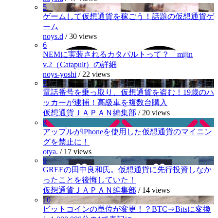
5
ゲームして仮想通貨を稼ごう！話題の仮想通貨ゲ
ーム
noys.d
/
30 views
6
NEMに実装されるカタパルトって？「mijin
v.2（Catapult）の詳細
noys-yoshi
/
22 views
7
電話番号を乗っ取り、仮想通貨を盗む！19歳のハ
ッカーが逮捕！高級車を複数台購入
仮想通貨ＪＡＰＡＮ編集部
/
20 views
8
アップルがiPhoneを使用した仮想通貨のマイニン
グを禁止に！
otya.
/
17 views
9
GREEの田中良和氏。仮想通貨に先行投資しなか
ったことを後悔していた！
仮想通貨ＪＡＰＡＮ編集部
/
14 views
10
ビットコインの単位が変更！？BTC⇒Bitsに変換