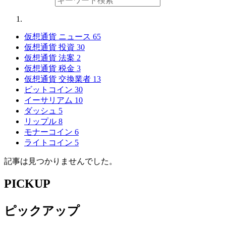
仮想通貨 ニュース
65
仮想通貨 投資
30
仮想通貨 法案
2
仮想通貨 税金
3
仮想通貨 交換業者
13
ビットコイン
30
イーサリアム
10
ダッシュ
5
リップル
8
モナーコイン
6
ライトコイン
5
記事は見つかりませんでした。
PICKUP
ピックアップ