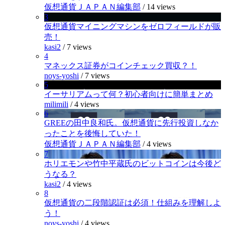
仮想通貨ＪＡＰＡＮ編集部
/
14 views
3
仮想通貨マイニングマシンをゼロフィールドが販
売！
kasi2
/
7 views
4
マネックス証券がコインチェック買収？！
noys-yoshi
/
7 views
5
イーサリアムって何？初心者向けに簡単まとめ
milimili
/
4 views
6
GREEの田中良和氏。仮想通貨に先行投資しなか
ったことを後悔していた！
仮想通貨ＪＡＰＡＮ編集部
/
4 views
7
ホリエモンや竹中平蔵氏のビットコインは今後ど
うなる？
kasi2
/
4 views
8
仮想通貨の二段階認証は必須！仕組みを理解しよ
う！
noys-yoshi
/
4 views