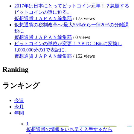
2017年は日本にとってビットコイン元年！？急騰する
ビットコインの謎に迫る。
仮想通貨ＪＡＰＡＮ編集部
/
173 views
仮想通貨の税制改革へ:最大55%から一律20%の分離課
税に
仮想通貨ＪＡＰＡＮ編集部
/
0 views
ビットコインの単位が変更！？BTC⇒Bitsに変換し
1,000,000分の1で表記に。
仮想通貨ＪＡＰＡＮ編集部
/
152 views
Ranking
ランキング
今週
今月
年間
1
仮想通貨の情報をいち早く入手するなら