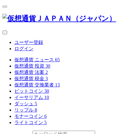
ユーザー登録
ログイン
仮想通貨 ニュース
65
仮想通貨 投資
30
仮想通貨 法案
2
仮想通貨 税金
3
仮想通貨 交換業者
13
ビットコイン
30
イーサリアム
10
ダッシュ
5
リップル
8
モナーコイン
6
ライトコイン
5