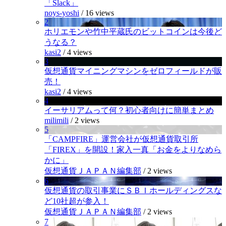
「Slack」
noys-yoshi
/
16 views
2
ホリエモンや竹中平蔵氏のビットコインは今後ど
うなる？
kasi2
/
4 views
3
仮想通貨マイニングマシンをゼロフィールドが販
売！
kasi2
/
4 views
4
イーサリアムって何？初心者向けに簡単まとめ
milimili
/
2 views
5
「CAMPFIRE」運営会社が仮想通貨取引所
「FIREX」を開設！家入一真「お金をよりなめら
かに」
仮想通貨ＪＡＰＡＮ編集部
/
2 views
6
仮想通貨の取引事業にＳＢＩホールディングスな
ど10社超が参入！
仮想通貨ＪＡＰＡＮ編集部
/
2 views
7