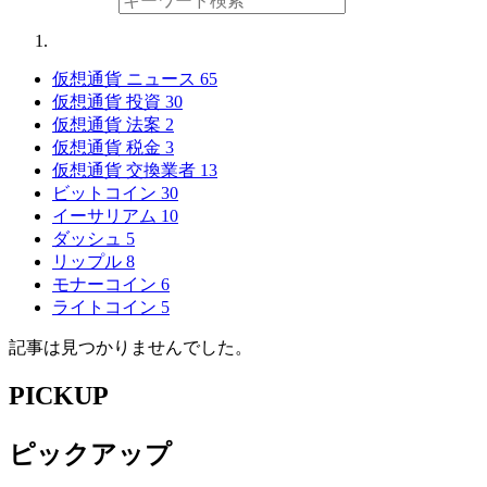
仮想通貨 ニュース
65
仮想通貨 投資
30
仮想通貨 法案
2
仮想通貨 税金
3
仮想通貨 交換業者
13
ビットコイン
30
イーサリアム
10
ダッシュ
5
リップル
8
モナーコイン
6
ライトコイン
5
記事は見つかりませんでした。
PICKUP
ピックアップ