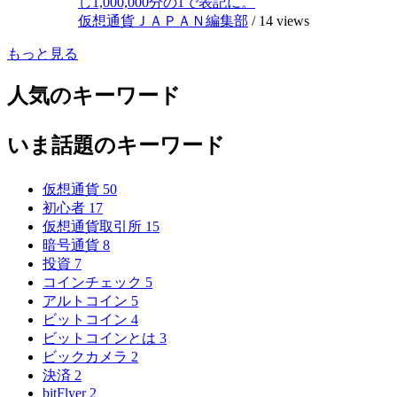
し1,000,000分の1で表記に。
仮想通貨ＪＡＰＡＮ編集部
/
14 views
もっと見る
人気のキーワード
いま話題のキーワード
仮想通貨
50
初心者
17
仮想通貨取引所
15
暗号通貨
8
投資
7
コインチェック
5
アルトコイン
5
ビットコイン
4
ビットコインとは
3
ビックカメラ
2
決済
2
bitFlyer
2