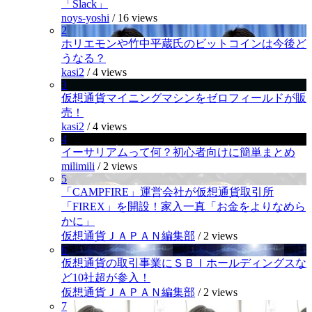
「Slack」
noys-yoshi
/
16 views
2
ホリエモンや竹中平蔵氏のビットコインは今後ど
うなる？
kasi2
/
4 views
3
仮想通貨マイニングマシンをゼロフィールドが販
売！
kasi2
/
4 views
4
イーサリアムって何？初心者向けに簡単まとめ
milimili
/
2 views
5
「CAMPFIRE」運営会社が仮想通貨取引所
「FIREX」を開設！家入一真「お金をよりなめら
かに」
仮想通貨ＪＡＰＡＮ編集部
/
2 views
6
仮想通貨の取引事業にＳＢＩホールディングスな
ど10社超が参入！
仮想通貨ＪＡＰＡＮ編集部
/
2 views
7