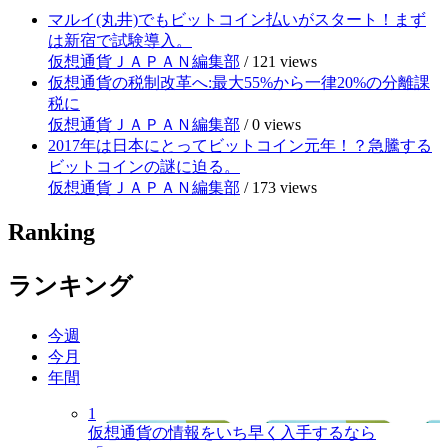
マルイ(丸井)でもビットコイン払いがスタート！まず
は新宿で試験導入。
仮想通貨ＪＡＰＡＮ編集部
/
121 views
仮想通貨の税制改革へ:最大55%から一律20%の分離課
税に
仮想通貨ＪＡＰＡＮ編集部
/
0 views
2017年は日本にとってビットコイン元年！？急騰する
ビットコインの謎に迫る。
仮想通貨ＪＡＰＡＮ編集部
/
173 views
Ranking
ランキング
今週
今月
年間
1
仮想通貨の情報をいち早く入手するなら