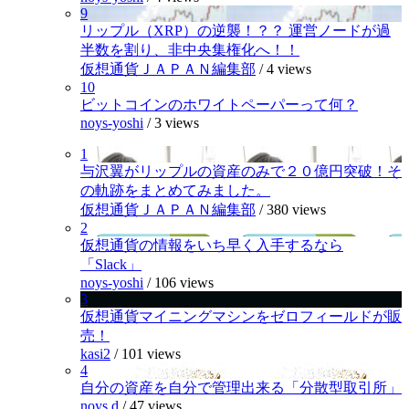
9
リップル（XRP）の逆襲！？？ 運営ノードが過
半数を割り、非中央集権化へ！！
仮想通貨ＪＡＰＡＮ編集部
/
4 views
10
ビットコインのホワイトペーパーって何？
noys-yoshi
/
3 views
1
与沢翼がリップルの資産のみで２０億円突破！そ
の軌跡をまとめてみました。
仮想通貨ＪＡＰＡＮ編集部
/
380 views
2
仮想通貨の情報をいち早く入手するなら
「Slack」
noys-yoshi
/
106 views
3
仮想通貨マイニングマシンをゼロフィールドが販
売！
kasi2
/
101 views
4
自分の資産を自分で管理出来る「分散型取引所」
noys.d
/
47 views