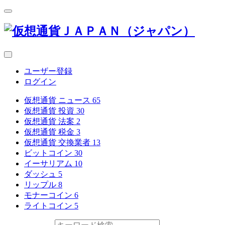
ユーザー登録
ログイン
仮想通貨 ニュース
65
仮想通貨 投資
30
仮想通貨 法案
2
仮想通貨 税金
3
仮想通貨 交換業者
13
ビットコイン
30
イーサリアム
10
ダッシュ
5
リップル
8
モナーコイン
6
ライトコイン
5