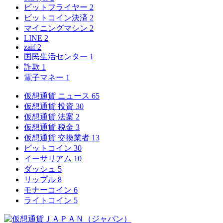
ビットフライヤー
2
ビットコイン決済
2
マイニングマシン
2
LINE
2
zaif
2
国民生活センター
1
詐欺
1
電子マネー
1
仮想通貨 ニュース
65
仮想通貨 投資
30
仮想通貨 法案
2
仮想通貨 税金
3
仮想通貨 交換業者
13
ビットコイン
30
イーサリアム
10
ダッシュ
5
リップル
8
モナーコイン
6
ライトコイン
5