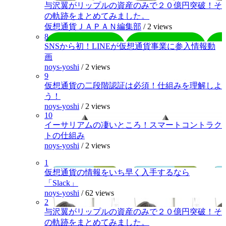
与沢翼がリップルの資産のみで２０億円突破！そ
の軌跡をまとめてみました。
仮想通貨ＪＡＰＡＮ編集部
/
2 views
8
SNSから初！LINEが仮想通貨事業に参入情報動
画
noys-yoshi
/
2 views
9
仮想通貨の二段階認証は必須！仕組みを理解しよ
う！
noys-yoshi
/
2 views
10
イーサリアムの凄いところ！スマートコントラク
トの仕組み
noys-yoshi
/
2 views
1
仮想通貨の情報をいち早く入手するなら
「Slack」
noys-yoshi
/
62 views
2
与沢翼がリップルの資産のみで２０億円突破！そ
の軌跡をまとめてみました。