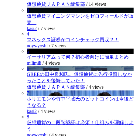
仮想通貨ＪＡＰＡＮ編集部
/
14 views
3
仮想通貨マイニングマシンをゼロフィールドが販
売！
kasi2
/
7 views
4
マネックス証券がコインチェック買収？！
noys-yoshi
/
7 views
5
イーサリアムって何？初心者向けに簡単まとめ
milimili
/
4 views
6
GREEの田中良和氏。仮想通貨に先行投資しなか
ったことを後悔していた！
仮想通貨ＪＡＰＡＮ編集部
/
4 views
7
ホリエモンや竹中平蔵氏のビットコインは今後ど
うなる？
kasi2
/
4 views
8
仮想通貨の二段階認証は必須！仕組みを理解しよ
う！
noys-yoshi
/
4 views