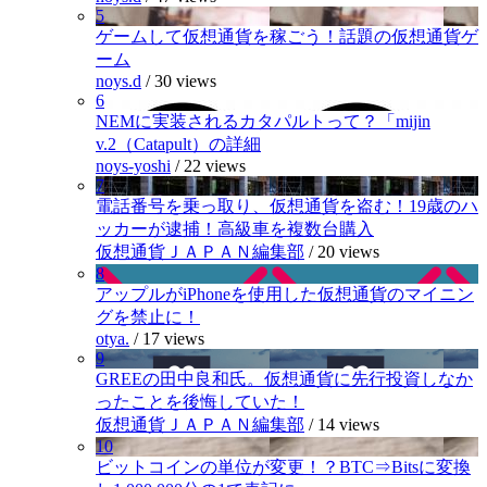
5
ゲームして仮想通貨を稼ごう！話題の仮想通貨ゲ
ーム
noys.d
/
30 views
6
NEMに実装されるカタパルトって？「mijin
v.2（Catapult）の詳細
noys-yoshi
/
22 views
7
電話番号を乗っ取り、仮想通貨を盗む！19歳のハ
ッカーが逮捕！高級車を複数台購入
仮想通貨ＪＡＰＡＮ編集部
/
20 views
8
アップルがiPhoneを使用した仮想通貨のマイニン
グを禁止に！
otya.
/
17 views
9
GREEの田中良和氏。仮想通貨に先行投資しなか
ったことを後悔していた！
仮想通貨ＪＡＰＡＮ編集部
/
14 views
10
ビットコインの単位が変更！？BTC⇒Bitsに変換