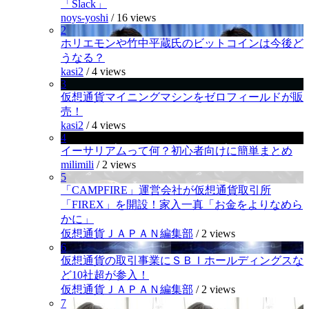
「Slack」
noys-yoshi
/
16 views
2
ホリエモンや竹中平蔵氏のビットコインは今後ど
うなる？
kasi2
/
4 views
3
仮想通貨マイニングマシンをゼロフィールドが販
売！
kasi2
/
4 views
4
イーサリアムって何？初心者向けに簡単まとめ
milimili
/
2 views
5
「CAMPFIRE」運営会社が仮想通貨取引所
「FIREX」を開設！家入一真「お金をよりなめら
かに」
仮想通貨ＪＡＰＡＮ編集部
/
2 views
6
仮想通貨の取引事業にＳＢＩホールディングスな
ど10社超が参入！
仮想通貨ＪＡＰＡＮ編集部
/
2 views
7