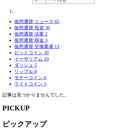
仮想通貨 ニュース
65
仮想通貨 投資
30
仮想通貨 法案
2
仮想通貨 税金
3
仮想通貨 交換業者
13
ビットコイン
30
イーサリアム
10
ダッシュ
5
リップル
8
モナーコイン
6
ライトコイン
5
記事は見つかりませんでした。
PICKUP
ピックアップ