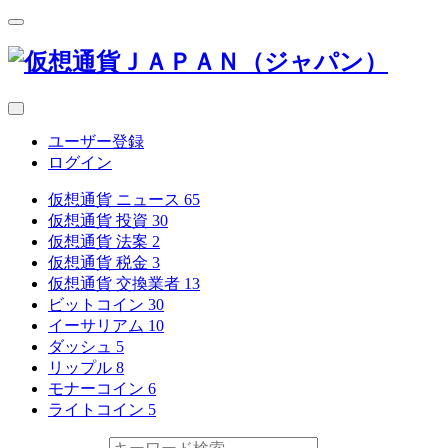
ユーザー登録
ログイン
仮想通貨 ニュース
65
仮想通貨 投資
30
仮想通貨 法案
2
仮想通貨 税金
3
仮想通貨 交換業者
13
ビットコイン
30
イーサリアム
10
ダッシュ
5
リップル
8
モナーコイン
6
ライトコイン
5