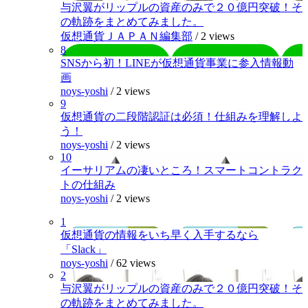
与沢翼がリップルの資産のみで２０億円突破！そ
の軌跡をまとめてみました。
仮想通貨ＪＡＰＡＮ編集部
/
2 views
8
SNSから初！LINEが仮想通貨事業に参入情報動
画
noys-yoshi
/
2 views
9
仮想通貨の二段階認証は必須！仕組みを理解しよ
う！
noys-yoshi
/
2 views
10
イーサリアムの凄いところ！スマートコントラク
トの仕組み
noys-yoshi
/
2 views
1
仮想通貨の情報をいち早く入手するなら
「Slack」
noys-yoshi
/
62 views
2
与沢翼がリップルの資産のみで２０億円突破！そ
の軌跡をまとめてみました。