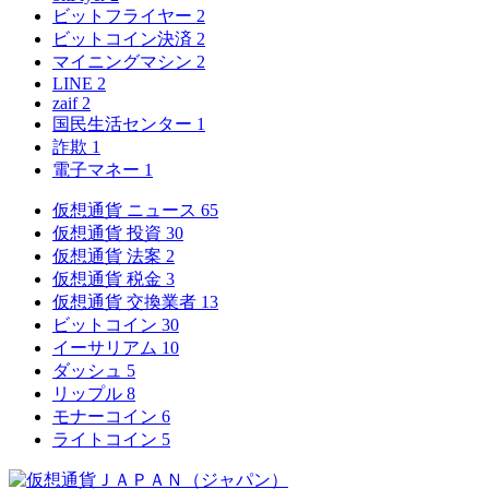
ビットフライヤー
2
ビットコイン決済
2
マイニングマシン
2
LINE
2
zaif
2
国民生活センター
1
詐欺
1
電子マネー
1
仮想通貨 ニュース
65
仮想通貨 投資
30
仮想通貨 法案
2
仮想通貨 税金
3
仮想通貨 交換業者
13
ビットコイン
30
イーサリアム
10
ダッシュ
5
リップル
8
モナーコイン
6
ライトコイン
5