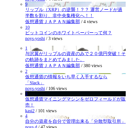
9
リップル（XRP）の逆襲！？？ 運営ノードが過
半数を割り、非中央集権化へ！！
仮想通貨ＪＡＰＡＮ編集部
/
4 views
10
ビットコインのホワイトペーパーって何？
noys-yoshi
/
3 views
1
与沢翼がリップルの資産のみで２０億円突破！そ
の軌跡をまとめてみました。
仮想通貨ＪＡＰＡＮ編集部
/
380 views
2
仮想通貨の情報をいち早く入手するなら
「Slack」
noys-yoshi
/
106 views
3
仮想通貨マイニングマシンをゼロフィールドが販
売！
kasi2
/
101 views
4
自分の資産を自分で管理出来る「分散型取引所」
noys.d
/
47 views