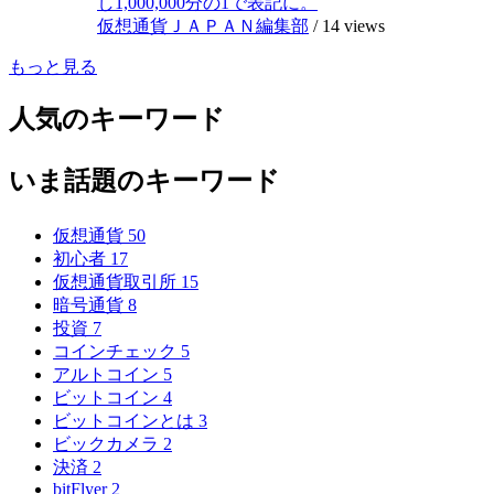
し1,000,000分の1で表記に。
仮想通貨ＪＡＰＡＮ編集部
/
14 views
もっと見る
人気のキーワード
いま話題のキーワード
仮想通貨
50
初心者
17
仮想通貨取引所
15
暗号通貨
8
投資
7
コインチェック
5
アルトコイン
5
ビットコイン
4
ビットコインとは
3
ビックカメラ
2
決済
2
bitFlyer
2