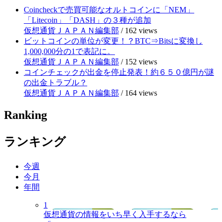
Coincheckで売買可能なオルトコインに「NEM」
「Litecoin」「DASH」の３種が追加
仮想通貨ＪＡＰＡＮ編集部
/
162 views
ビットコインの単位が変更！？BTC⇒Bitsに変換し
1,000,000分の1で表記に。
仮想通貨ＪＡＰＡＮ編集部
/
152 views
コインチェックが出金を停止発表！約６５０億円が謎
の出金トラブル？
仮想通貨ＪＡＰＡＮ編集部
/
164 views
Ranking
ランキング
今週
今月
年間
1
仮想通貨の情報をいち早く入手するなら