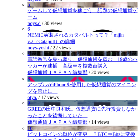
5
ゲームして仮想通貨を稼ごう！話題の仮想通貨ゲ
ーム
noys.d
/
30 views
6
NEMに実装されるカタパルトって？「mijin
v.2（Catapult）の詳細
noys-yoshi
/
22 views
7
電話番号を乗っ取り、仮想通貨を盗む！19歳のハ
ッカーが逮捕！高級車を複数台購入
仮想通貨ＪＡＰＡＮ編集部
/
20 views
8
アップルがiPhoneを使用した仮想通貨のマイニン
グを禁止に！
otya.
/
17 views
9
GREEの田中良和氏。仮想通貨に先行投資しなか
ったことを後悔していた！
仮想通貨ＪＡＰＡＮ編集部
/
14 views
10
ビットコインの単位が変更！？BTC⇒Bitsに変換