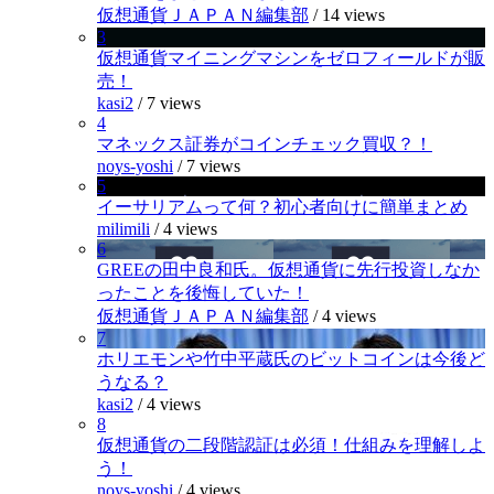
仮想通貨ＪＡＰＡＮ編集部
/
14 views
3
仮想通貨マイニングマシンをゼロフィールドが販
売！
kasi2
/
7 views
4
マネックス証券がコインチェック買収？！
noys-yoshi
/
7 views
5
イーサリアムって何？初心者向けに簡単まとめ
milimili
/
4 views
6
GREEの田中良和氏。仮想通貨に先行投資しなか
ったことを後悔していた！
仮想通貨ＪＡＰＡＮ編集部
/
4 views
7
ホリエモンや竹中平蔵氏のビットコインは今後ど
うなる？
kasi2
/
4 views
8
仮想通貨の二段階認証は必須！仕組みを理解しよ
う！
noys-yoshi
/
4 views