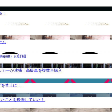
売！
ーム
apult）の詳細
ッカーが逮捕！高級車を複数台購入
グを禁止に！
ったことを後悔していた！