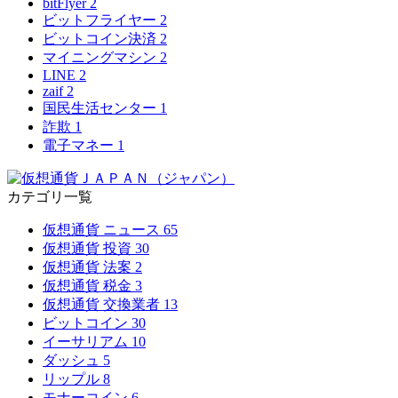
bitFlyer
2
ビットフライヤー
2
ビットコイン決済
2
マイニングマシン
2
LINE
2
zaif
2
国民生活センター
1
詐欺
1
電子マネー
1
カテゴリ一覧
仮想通貨 ニュース
65
仮想通貨 投資
30
仮想通貨 法案
2
仮想通貨 税金
3
仮想通貨 交換業者
13
ビットコイン
30
イーサリアム
10
ダッシュ
5
リップル
8
モナーコイン
6