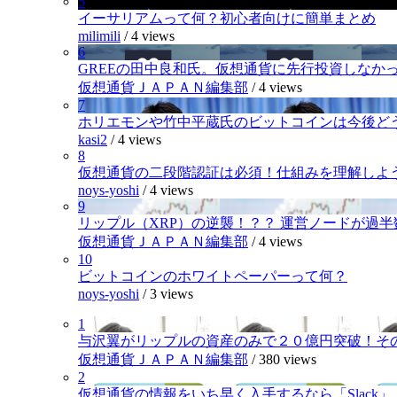
5
イーサリアムって何？初心者向けに簡単まとめ
milimili
/
4 views
6
GREEの田中良和氏。仮想通貨に先行投資しなか
仮想通貨ＪＡＰＡＮ編集部
/
4 views
7
ホリエモンや竹中平蔵氏のビットコインは今後ど
kasi2
/
4 views
8
仮想通貨の二段階認証は必須！仕組みを理解しよ
noys-yoshi
/
4 views
9
リップル（XRP）の逆襲！？？ 運営ノードが過
仮想通貨ＪＡＰＡＮ編集部
/
4 views
10
ビットコインのホワイトペーパーって何？
noys-yoshi
/
3 views
1
与沢翼がリップルの資産のみで２０億円突破！そ
仮想通貨ＪＡＰＡＮ編集部
/
380 views
2
仮想通貨の情報をいち早く入手するなら「Slack」