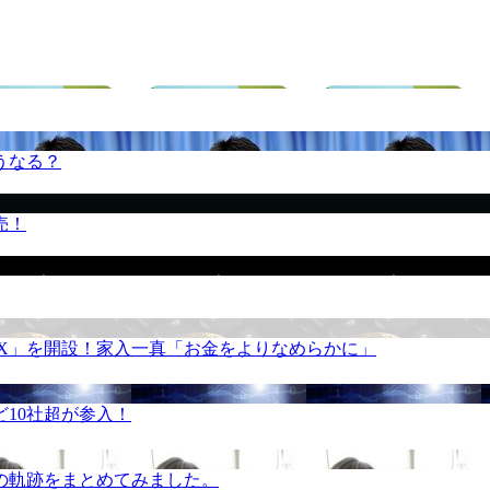
うなる？
売！
REX」を開設！家入一真「お金をよりなめらかに」
10社超が参入！
の軌跡をまとめてみました。