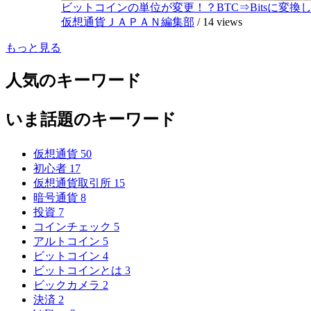
ビットコインの単位が変更！？BTC⇒Bitsに変換し1,
仮想通貨ＪＡＰＡＮ編集部
/
14 views
もっと見る
人気のキーワード
いま話題のキーワード
仮想通貨
50
初心者
17
仮想通貨取引所
15
暗号通貨
8
投資
7
コインチェック
5
アルトコイン
5
ビットコイン
4
ビットコインとは
3
ビックカメラ
2
決済
2