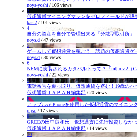
noys-yoshi
/
106 views
3
仮想通貨マイニングマシンをゼロフィールドが販
kasi2
/
101 views
4
自分の資産を自分で管理出来る「分散型取引所」
noys.d
/
47 views
5
ゲームして仮想通貨を稼ごう！話題の仮想通貨ゲ
noys.d
/
30 views
6
NEMに実装されるカタパルトって？「mijin v.2（Cat
noys-yoshi
/
22 views
7
電話番号を乗っ取り、仮想通貨を盗む！19歳のハ
仮想通貨ＪＡＰＡＮ編集部
/
20 views
8
アップルがiPhoneを使用した仮想通貨のマイニン
otya.
/
17 views
9
GREEの田中良和氏。仮想通貨に先行投資しなか
仮想通貨ＪＡＰＡＮ編集部
/
14 views
10