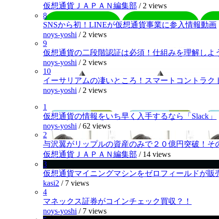
仮想通貨ＪＡＰＡＮ編集部
/
2 views
8
SNSから初！LINEが仮想通貨事業に参入情報動画
noys-yoshi
/
2 views
9
仮想通貨の二段階認証は必須！仕組みを理解しよ
noys-yoshi
/
2 views
10
イーサリアムの凄いところ！スマートコントラク
noys-yoshi
/
2 views
1
仮想通貨の情報をいち早く入手するなら「Slack」
noys-yoshi
/
62 views
2
与沢翼がリップルの資産のみで２０億円突破！そ
仮想通貨ＪＡＰＡＮ編集部
/
14 views
3
仮想通貨マイニングマシンをゼロフィールドが販
kasi2
/
7 views
4
マネックス証券がコインチェック買収？！
noys-yoshi
/
7 views