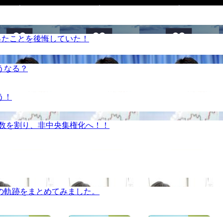
ったことを後悔していた！
うなる？
う！
半数を割り、非中央集権化へ！！
の軌跡をまとめてみました。