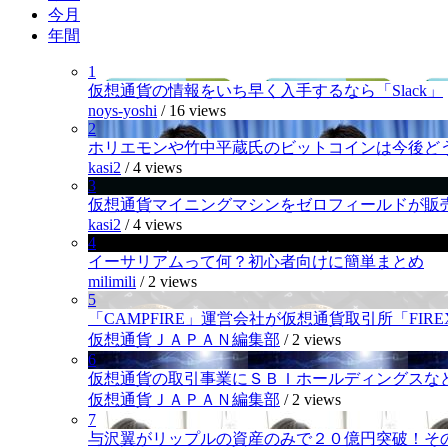
今月
年間
1
仮想通貨の情報をいち早く入手するなら「Slack」
noys-yoshi
/
16 views
2
ホリエモンや竹中平蔵氏のビットコインは今後ど
kasi2
/
4 views
3
仮想通貨マイニングマシンをゼロフィールドが販
kasi2
/
4 views
4
イーサリアムって何？初心者向けに簡単まとめ
milimili
/
2 views
5
「CAMPFIRE」運営会社が仮想通貨取引所「FI
仮想通貨ＪＡＰＡＮ編集部
/
2 views
6
仮想通貨の取引事業にＳＢＩホールディングスなど
仮想通貨ＪＡＰＡＮ編集部
/
2 views
7
与沢翼がリップルの資産のみで２０億円突破！そ