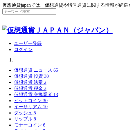
仮想通貨japanでは、仮想通貨や暗号通貨に関する情報が網
ユーザー登録
ログイン
仮想通貨 ニュース
65
仮想通貨 投資
30
仮想通貨 法案
2
仮想通貨 税金
3
仮想通貨 交換業者
13
ビットコイン
30
イーサリアム
10
ダッシュ
5
リップル
8
モナーコイン
6