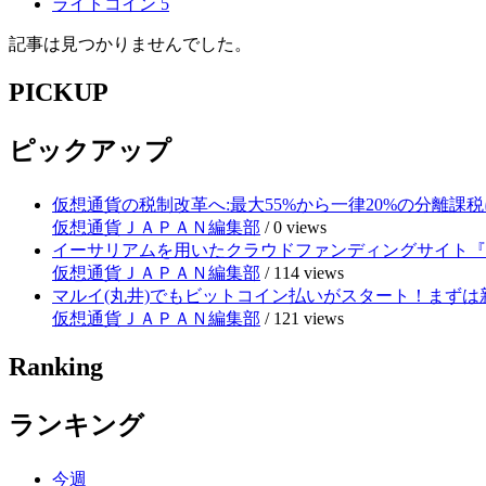
ライトコイン
5
記事は見つかりませんでした。
PICKUP
ピックアップ
仮想通貨の税制改革へ:最大55%から一律20%の分離課税
仮想通貨ＪＡＰＡＮ編集部
/
0 views
イーサリアムを用いたクラウドファンディングサイト『RE
仮想通貨ＪＡＰＡＮ編集部
/
114 views
マルイ(丸井)でもビットコイン払いがスタート！まずは
仮想通貨ＪＡＰＡＮ編集部
/
121 views
Ranking
ランキング
今週