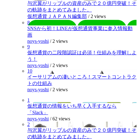
与沢翼がリップルの資産のみで２０億円突破！そ
の軌跡をまとめてみました。
仮想通貨ＪＡＰＡＮ編集部
/
2 views
8
SNSから初！LINEが仮想通貨事業に参入情報動
画
noys-yoshi
/
2 views
9
仮想通貨の二段階認証は必須！仕組みを理解しよ
う！
noys-yoshi
/
2 views
10
イーサリアムの凄いところ！スマートコントラク
トの仕組み
noys-yoshi
/
2 views
1
仮想通貨の情報をいち早く入手するなら
「Slack」
noys-yoshi
/
62 views
2
与沢翼がリップルの資産のみで２０億円突破！そ
の軌跡をまとめてみました。