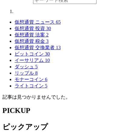
仮想通貨 ニュース
65
仮想通貨 投資
30
仮想通貨 法案
2
仮想通貨 税金
3
仮想通貨 交換業者
13
ビットコイン
30
イーサリアム
10
ダッシュ
5
リップル
8
モナーコイン
6
ライトコイン
5
記事は見つかりませんでした。
PICKUP
ピックアップ