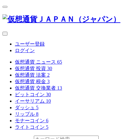
ユーザー登録
ログイン
仮想通貨 ニュース
65
仮想通貨 投資
30
仮想通貨 法案
2
仮想通貨 税金
3
仮想通貨 交換業者
13
ビットコイン
30
イーサリアム
10
ダッシュ
5
リップル
8
モナーコイン
6
ライトコイン
5