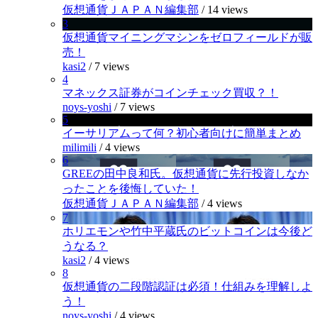
仮想通貨ＪＡＰＡＮ編集部
/
14 views
3
仮想通貨マイニングマシンをゼロフィールドが販
売！
kasi2
/
7 views
4
マネックス証券がコインチェック買収？！
noys-yoshi
/
7 views
5
イーサリアムって何？初心者向けに簡単まとめ
milimili
/
4 views
6
GREEの田中良和氏。仮想通貨に先行投資しなか
ったことを後悔していた！
仮想通貨ＪＡＰＡＮ編集部
/
4 views
7
ホリエモンや竹中平蔵氏のビットコインは今後ど
うなる？
kasi2
/
4 views
8
仮想通貨の二段階認証は必須！仕組みを理解しよ
う！
noys-yoshi
/
4 views