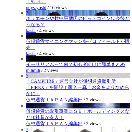
「Slack」
noys-yoshi
/
16 views
2
ホリエモンや竹中平蔵氏のビットコインは今後ど
うなる？
kasi2
/
4 views
3
仮想通貨マイニングマシンをゼロフィールドが販
売！
kasi2
/
4 views
4
イーサリアムって何？初心者向けに簡単まとめ
milimili
/
2 views
5
「CAMPFIRE」運営会社が仮想通貨取引所
「FIREX」を開設！家入一真「お金をよりなめら
かに」
仮想通貨ＪＡＰＡＮ編集部
/
2 views
6
仮想通貨の取引事業にＳＢＩホールディングスな
ど10社超が参入！
仮想通貨ＪＡＰＡＮ編集部
/
2 views
7