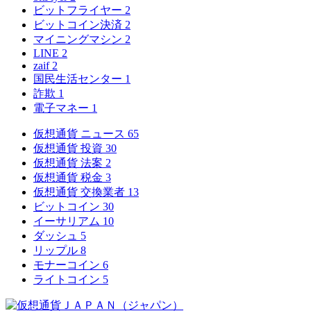
ビットフライヤー
2
ビットコイン決済
2
マイニングマシン
2
LINE
2
zaif
2
国民生活センター
1
詐欺
1
電子マネー
1
仮想通貨 ニュース
65
仮想通貨 投資
30
仮想通貨 法案
2
仮想通貨 税金
3
仮想通貨 交換業者
13
ビットコイン
30
イーサリアム
10
ダッシュ
5
リップル
8
モナーコイン
6
ライトコイン
5