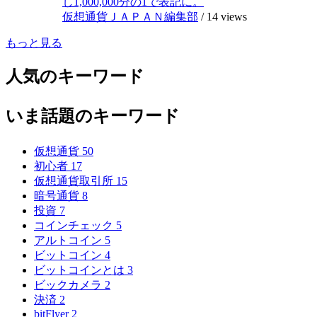
し1,000,000分の1で表記に。
仮想通貨ＪＡＰＡＮ編集部
/
14 views
もっと見る
人気のキーワード
いま話題のキーワード
仮想通貨
50
初心者
17
仮想通貨取引所
15
暗号通貨
8
投資
7
コインチェック
5
アルトコイン
5
ビットコイン
4
ビットコインとは
3
ビックカメラ
2
決済
2
bitFlyer
2