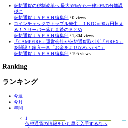
仮想通貨の税制改革へ:最大55%から一律20%の分離課
税に
仮想通貨ＪＡＰＡＮ編集部
/
0 views
コインチェックでトラブル発生！１BTC＝90万円超え
る！？サーバー落ち直後のまとめ
仮想通貨ＪＡＰＡＮ編集部
/
1,804 views
「CAMPFIRE」運営会社が仮想通貨取引所「FIREX」
を開設！家入一真「お金をよりなめらかに」
仮想通貨ＪＡＰＡＮ編集部
/
195 views
Ranking
ランキング
今週
今月
年間
1
仮想通貨の情報をいち早く入手するなら