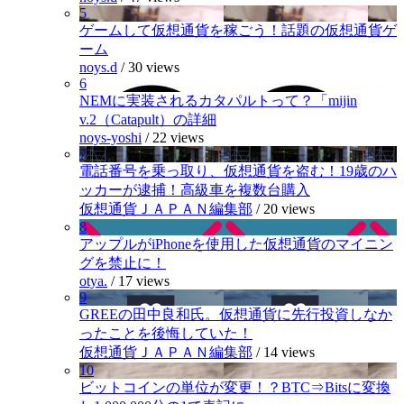
5
ゲームして仮想通貨を稼ごう！話題の仮想通貨ゲ
ーム
noys.d
/
30 views
6
NEMに実装されるカタパルトって？「mijin
v.2（Catapult）の詳細
noys-yoshi
/
22 views
7
電話番号を乗っ取り、仮想通貨を盗む！19歳のハ
ッカーが逮捕！高級車を複数台購入
仮想通貨ＪＡＰＡＮ編集部
/
20 views
8
アップルがiPhoneを使用した仮想通貨のマイニン
グを禁止に！
otya.
/
17 views
9
GREEの田中良和氏。仮想通貨に先行投資しなか
ったことを後悔していた！
仮想通貨ＪＡＰＡＮ編集部
/
14 views
10
ビットコインの単位が変更！？BTC⇒Bitsに変換