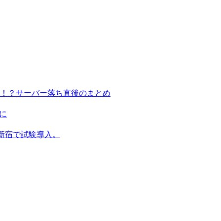
る！？サーバー落ち直後のまとめ
に
新宿で試験導入。