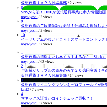
仮想通貨ＪＡＰＡＮ編集部
/
2 views
8
SNSから初！LINEが仮想通貨事業に参入情報動画
noys-yoshi
/
2 views
9
仮想通貨の二段階認証は必須！仕組みを理解しよ
noys-yoshi
/
2 views
10
イーサリアムの凄いところ！スマートコントラク
noys-yoshi
/
2 views
1
仮想通貨の情報をいち早く入手するなら「Slack」
noys-yoshi
/
62 views
2
与沢翼がリップルの資産のみで２０億円突破！そ
仮想通貨ＪＡＰＡＮ編集部
/
14 views
3
仮想通貨マイニングマシンをゼロフィールドが販
kasi2
/
7 views
4
マネックス証券がコインチェック買収？！
noys-yoshi
/
7 views