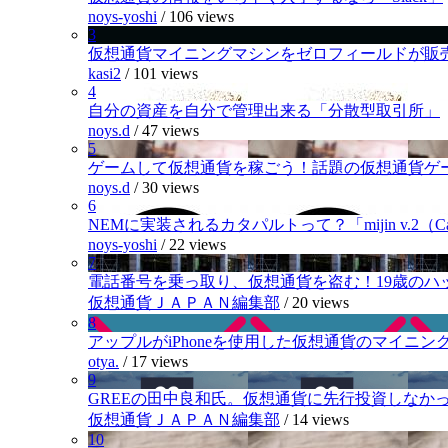
noys-yoshi
/
106 views
3
仮想通貨マイニングマシンをゼロフィールドが販
kasi2
/
101 views
4
自分の資産を自分で管理出来る「分散型取引所」
noys.d
/
47 views
5
ゲームして仮想通貨を稼ごう！話題の仮想通貨ゲ
noys.d
/
30 views
6
NEMに実装されるカタパルトって？「mijin v.2（Cat
noys-yoshi
/
22 views
7
電話番号を乗っ取り、仮想通貨を盗む！19歳のハ
仮想通貨ＪＡＰＡＮ編集部
/
20 views
8
アップルがiPhoneを使用した仮想通貨のマイニン
otya.
/
17 views
9
GREEの田中良和氏。仮想通貨に先行投資しなか
仮想通貨ＪＡＰＡＮ編集部
/
14 views
10