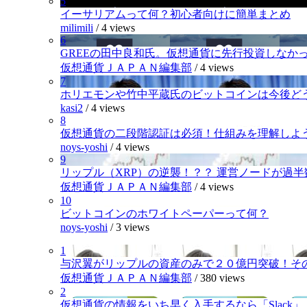
5
イーサリアムって何？初心者向けに簡単まとめ
milimili
/
4 views
6
GREEの田中良和氏。仮想通貨に先行投資しなか
仮想通貨ＪＡＰＡＮ編集部
/
4 views
7
ホリエモンや竹中平蔵氏のビットコインは今後ど
kasi2
/
4 views
8
仮想通貨の二段階認証は必須！仕組みを理解しよ
noys-yoshi
/
4 views
9
リップル（XRP）の逆襲！？？ 運営ノードが過
仮想通貨ＪＡＰＡＮ編集部
/
4 views
10
ビットコインのホワイトペーパーって何？
noys-yoshi
/
3 views
1
与沢翼がリップルの資産のみで２０億円突破！そ
仮想通貨ＪＡＰＡＮ編集部
/
380 views
2
仮想通貨の情報をいち早く入手するなら「Slack」