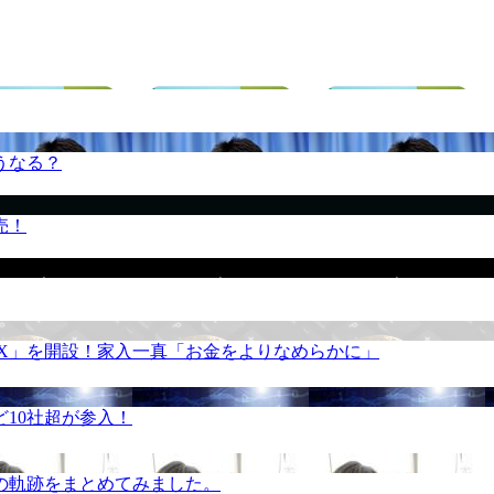
うなる？
売！
REX」を開設！家入一真「お金をよりなめらかに」
10社超が参入！
の軌跡をまとめてみました。