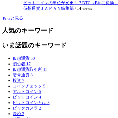
ビットコインの単位が変更！？BTC⇒Bitsに変換し1,
仮想通貨ＪＡＰＡＮ編集部
/
14 views
もっと見る
人気のキーワード
いま話題のキーワード
仮想通貨
50
初心者
17
仮想通貨取引所
15
暗号通貨
8
投資
7
コインチェック
5
アルトコイン
5
ビットコイン
4
ビットコインとは
3
ビックカメラ
2
決済
2