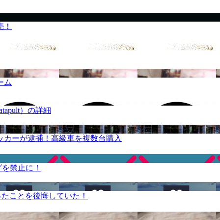
売！
ーム
apult）の詳細
ッカーが逮捕！高級車を複数台購入
グを禁止に！
ったことを後悔していた！