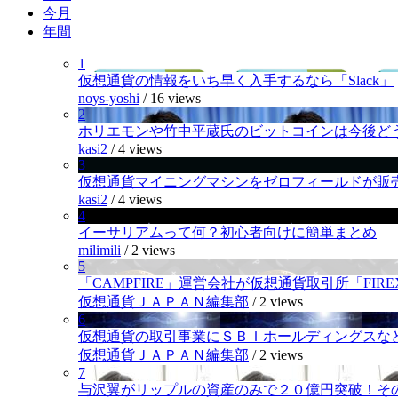
今月
年間
1
仮想通貨の情報をいち早く入手するなら「Slack」
noys-yoshi
/
16 views
2
ホリエモンや竹中平蔵氏のビットコインは今後ど
kasi2
/
4 views
3
仮想通貨マイニングマシンをゼロフィールドが販
kasi2
/
4 views
4
イーサリアムって何？初心者向けに簡単まとめ
milimili
/
2 views
5
「CAMPFIRE」運営会社が仮想通貨取引所「FI
仮想通貨ＪＡＰＡＮ編集部
/
2 views
6
仮想通貨の取引事業にＳＢＩホールディングスなど
仮想通貨ＪＡＰＡＮ編集部
/
2 views
7
与沢翼がリップルの資産のみで２０億円突破！そ