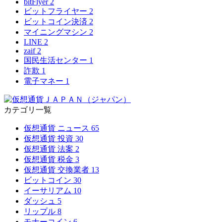
bitFlyer
2
ビットフライヤー
2
ビットコイン決済
2
マイニングマシン
2
LINE
2
zaif
2
国民生活センター
1
詐欺
1
電子マネー
1
カテゴリ一覧
仮想通貨 ニュース
65
仮想通貨 投資
30
仮想通貨 法案
2
仮想通貨 税金
3
仮想通貨 交換業者
13
ビットコイン
30
イーサリアム
10
ダッシュ
5
リップル
8
モナーコイン
6