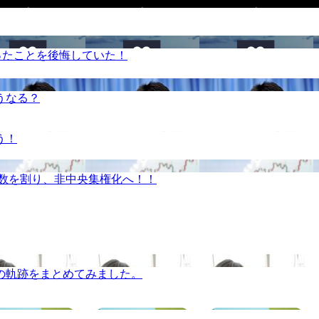
ったことを後悔していた！
うなる？
う！
半数を割り、非中央集権化へ！！
の軌跡をまとめてみました。