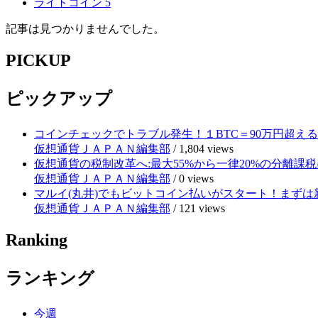
ライトコイン
5
記事は見つかりませんでした。
PICKUP
ピックアップ
コインチェックでトラブル発生！１BTC＝90万円超え
仮想通貨ＪＡＰＡＮ編集部
/
1,804 views
仮想通貨の税制改革へ:最大55%から一律20%の分離課税
仮想通貨ＪＡＰＡＮ編集部
/
0 views
マルイ(丸井)でもビットコイン払いがスタート！まずは
仮想通貨ＪＡＰＡＮ編集部
/
121 views
Ranking
ランキング
今週