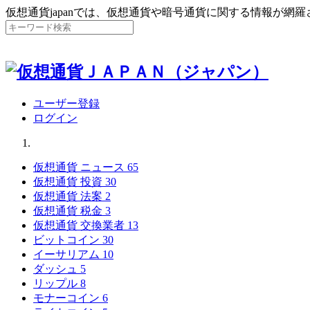
仮想通貨japanでは、仮想通貨や暗号通貨に関する情報が網
ユーザー登録
ログイン
仮想通貨 ニュース
65
仮想通貨 投資
30
仮想通貨 法案
2
仮想通貨 税金
3
仮想通貨 交換業者
13
ビットコイン
30
イーサリアム
10
ダッシュ
5
リップル
8
モナーコイン
6