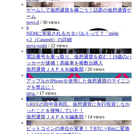
5
ゲームして仮想通貨を稼ごう！話題の仮想通貨ゲ
ーム
noys.d
/
30 views
6
NEMに実装されるカタパルトって？「mijin
v.2（Catapult）の詳細
noys-yoshi
/
22 views
7
電話番号を乗っ取り、仮想通貨を盗む！19歳のハ
ッカーが逮捕！高級車を複数台購入
仮想通貨ＪＡＰＡＮ編集部
/
20 views
8
アップルがiPhoneを使用した仮想通貨のマイニン
グを禁止に！
otya.
/
17 views
9
GREEの田中良和氏。仮想通貨に先行投資しなか
ったことを後悔していた！
仮想通貨ＪＡＰＡＮ編集部
/
14 views
10
ビットコインの単位が変更！？BTC⇒Bitsに変換