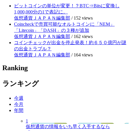
ビットコインの単位が変更！？BTC⇒Bitsに変換し
1,000,000分の1で表記に。
仮想通貨ＪＡＰＡＮ編集部
/
152 views
Coincheckで売買可能なオルトコインに「NEM」
「Litecoin」「DASH」の３種が追加
仮想通貨ＪＡＰＡＮ編集部
/
162 views
コインチェックが出金を停止発表！約６５０億円が謎
の出金トラブル？
仮想通貨ＪＡＰＡＮ編集部
/
164 views
Ranking
ランキング
今週
今月
年間
1
仮想通貨の情報をいち早く入手するなら