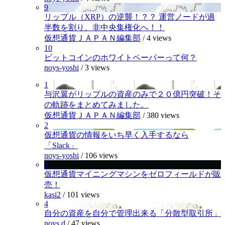
9
リップル（XRP）の逆襲！？？ 運営ノードが過
半数を割り、非中央集権化へ！！
仮想通貨ＪＡＰＡＮ編集部
/
4 views
10
ビットコインのホワイトペーパーって何？
noys-yoshi
/
3 views
1
与沢翼がリップルの資産のみで２０億円突破！そ
の軌跡をまとめてみました。
仮想通貨ＪＡＰＡＮ編集部
/
380 views
2
仮想通貨の情報をいち早く入手するなら
「Slack」
noys-yoshi
/
106 views
3
仮想通貨マイニングマシンをゼロフィールドが販
売！
kasi2
/
101 views
4
自分の資産を自分で管理出来る「分散型取引所」
noys.d
/
47 views