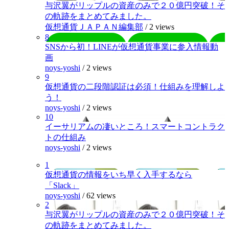
与沢翼がリップルの資産のみで２０億円突破！そ
の軌跡をまとめてみました。
仮想通貨ＪＡＰＡＮ編集部
/
2 views
8
SNSから初！LINEが仮想通貨事業に参入情報動
画
noys-yoshi
/
2 views
9
仮想通貨の二段階認証は必須！仕組みを理解しよ
う！
noys-yoshi
/
2 views
10
イーサリアムの凄いところ！スマートコントラク
トの仕組み
noys-yoshi
/
2 views
1
仮想通貨の情報をいち早く入手するなら
「Slack」
noys-yoshi
/
62 views
2
与沢翼がリップルの資産のみで２０億円突破！そ
の軌跡をまとめてみました。