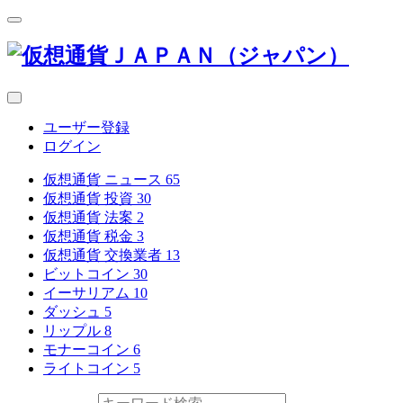
ユーザー登録
ログイン
仮想通貨 ニュース
65
仮想通貨 投資
30
仮想通貨 法案
2
仮想通貨 税金
3
仮想通貨 交換業者
13
ビットコイン
30
イーサリアム
10
ダッシュ
5
リップル
8
モナーコイン
6
ライトコイン
5