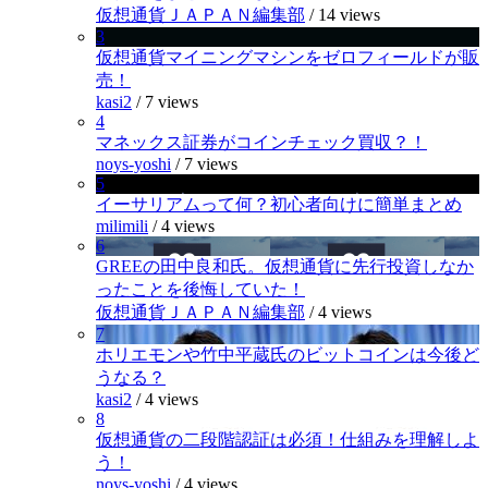
仮想通貨ＪＡＰＡＮ編集部
/
14 views
3
仮想通貨マイニングマシンをゼロフィールドが販
売！
kasi2
/
7 views
4
マネックス証券がコインチェック買収？！
noys-yoshi
/
7 views
5
イーサリアムって何？初心者向けに簡単まとめ
milimili
/
4 views
6
GREEの田中良和氏。仮想通貨に先行投資しなか
ったことを後悔していた！
仮想通貨ＪＡＰＡＮ編集部
/
4 views
7
ホリエモンや竹中平蔵氏のビットコインは今後ど
うなる？
kasi2
/
4 views
8
仮想通貨の二段階認証は必須！仕組みを理解しよ
う！
noys-yoshi
/
4 views