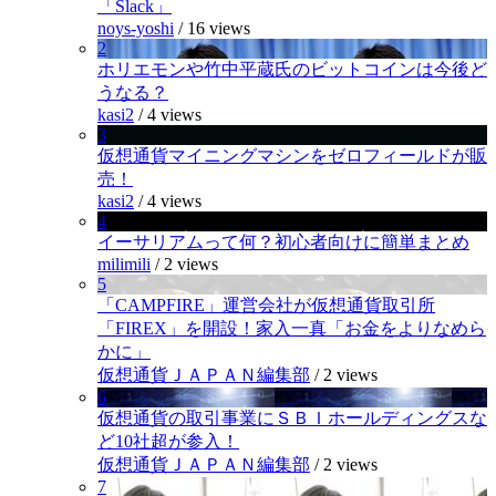
「Slack」
noys-yoshi
/
16 views
2
ホリエモンや竹中平蔵氏のビットコインは今後ど
うなる？
kasi2
/
4 views
3
仮想通貨マイニングマシンをゼロフィールドが販
売！
kasi2
/
4 views
4
イーサリアムって何？初心者向けに簡単まとめ
milimili
/
2 views
5
「CAMPFIRE」運営会社が仮想通貨取引所
「FIREX」を開設！家入一真「お金をよりなめら
かに」
仮想通貨ＪＡＰＡＮ編集部
/
2 views
6
仮想通貨の取引事業にＳＢＩホールディングスな
ど10社超が参入！
仮想通貨ＪＡＰＡＮ編集部
/
2 views
7