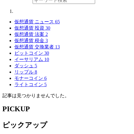
仮想通貨 ニュース
65
仮想通貨 投資
30
仮想通貨 法案
2
仮想通貨 税金
3
仮想通貨 交換業者
13
ビットコイン
30
イーサリアム
10
ダッシュ
5
リップル
8
モナーコイン
6
ライトコイン
5
記事は見つかりませんでした。
PICKUP
ピックアップ