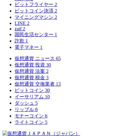
ビットフライヤー
2
ビットコイン決済
2
マイニングマシン
2
LINE
2
zaif
2
国民生活センター
1
詐欺
1
電子マネー
1
仮想通貨 ニュース
65
仮想通貨 投資
30
仮想通貨 法案
2
仮想通貨 税金
3
仮想通貨 交換業者
13
ビットコイン
30
イーサリアム
10
ダッシュ
5
リップル
8
モナーコイン
6
ライトコイン
5