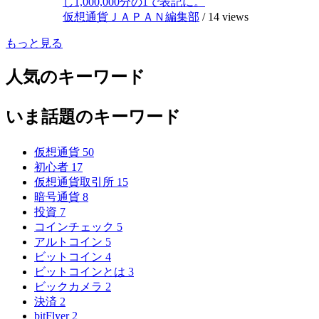
し1,000,000分の1で表記に。
仮想通貨ＪＡＰＡＮ編集部
/
14 views
もっと見る
人気のキーワード
いま話題のキーワード
仮想通貨
50
初心者
17
仮想通貨取引所
15
暗号通貨
8
投資
7
コインチェック
5
アルトコイン
5
ビットコイン
4
ビットコインとは
3
ビックカメラ
2
決済
2
bitFlyer
2