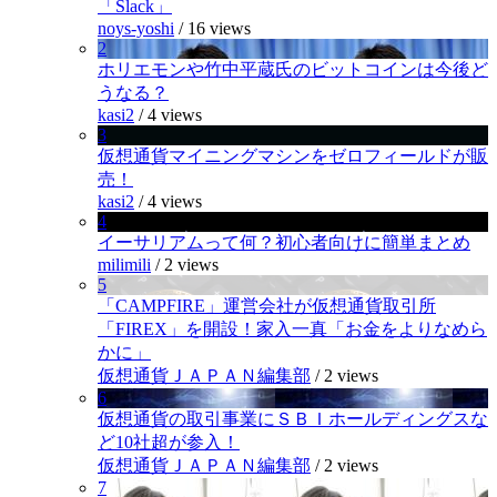
「Slack」
noys-yoshi
/
16 views
2
ホリエモンや竹中平蔵氏のビットコインは今後ど
うなる？
kasi2
/
4 views
3
仮想通貨マイニングマシンをゼロフィールドが販
売！
kasi2
/
4 views
4
イーサリアムって何？初心者向けに簡単まとめ
milimili
/
2 views
5
「CAMPFIRE」運営会社が仮想通貨取引所
「FIREX」を開設！家入一真「お金をよりなめら
かに」
仮想通貨ＪＡＰＡＮ編集部
/
2 views
6
仮想通貨の取引事業にＳＢＩホールディングスな
ど10社超が参入！
仮想通貨ＪＡＰＡＮ編集部
/
2 views
7