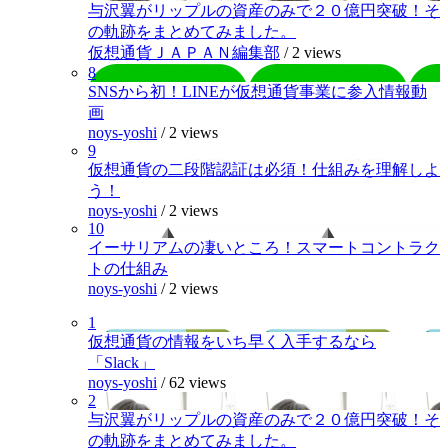
与沢翼がリップルの資産のみで２０億円突破！そ
の軌跡をまとめてみました。
仮想通貨ＪＡＰＡＮ編集部
/
2 views
8
SNSから初！LINEが仮想通貨事業に参入情報動
画
noys-yoshi
/
2 views
9
仮想通貨の二段階認証は必須！仕組みを理解しよ
う！
noys-yoshi
/
2 views
10
イーサリアムの凄いところ！スマートコントラク
トの仕組み
noys-yoshi
/
2 views
1
仮想通貨の情報をいち早く入手するなら
「Slack」
noys-yoshi
/
62 views
2
与沢翼がリップルの資産のみで２０億円突破！そ
の軌跡をまとめてみました。