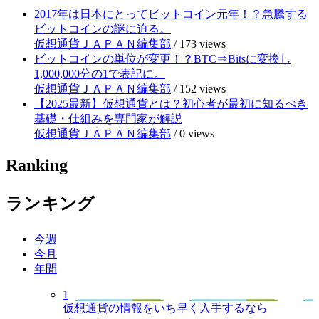
2017年は日本にとってビットコイン元年！？急騰する
ビットコインの謎に迫る。
仮想通貨ＪＡＰＡＮ編集部
/
173 views
ビットコインの単位が変更！？BTC⇒Bitsに変換し
1,000,000分の1で表記に。
仮想通貨ＪＡＰＡＮ編集部
/
152 views
【2025最新】仮想通貨とは？初心者が最初に知るべき
基礎・仕組みを専門家が解説
仮想通貨ＪＡＰＡＮ編集部
/
0 views
Ranking
ランキング
今週
今月
年間
1
仮想通貨の情報をいち早く入手するなら