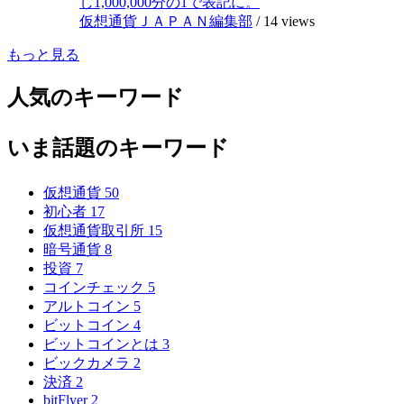
し1,000,000分の1で表記に。
仮想通貨ＪＡＰＡＮ編集部
/
14 views
もっと見る
人気のキーワード
いま話題のキーワード
仮想通貨
50
初心者
17
仮想通貨取引所
15
暗号通貨
8
投資
7
コインチェック
5
アルトコイン
5
ビットコイン
4
ビットコインとは
3
ビックカメラ
2
決済
2
bitFlyer
2