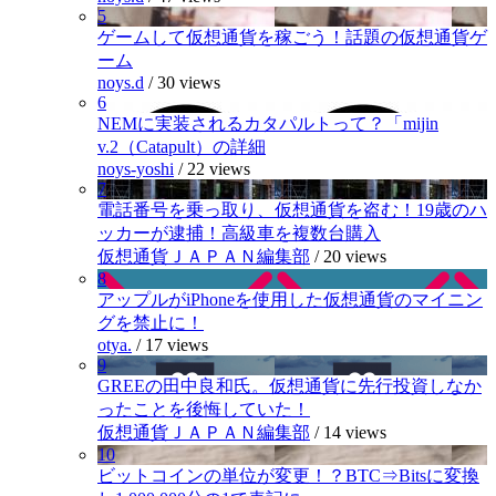
5
ゲームして仮想通貨を稼ごう！話題の仮想通貨ゲ
ーム
noys.d
/
30 views
6
NEMに実装されるカタパルトって？「mijin
v.2（Catapult）の詳細
noys-yoshi
/
22 views
7
電話番号を乗っ取り、仮想通貨を盗む！19歳のハ
ッカーが逮捕！高級車を複数台購入
仮想通貨ＪＡＰＡＮ編集部
/
20 views
8
アップルがiPhoneを使用した仮想通貨のマイニン
グを禁止に！
otya.
/
17 views
9
GREEの田中良和氏。仮想通貨に先行投資しなか
ったことを後悔していた！
仮想通貨ＪＡＰＡＮ編集部
/
14 views
10
ビットコインの単位が変更！？BTC⇒Bitsに変換