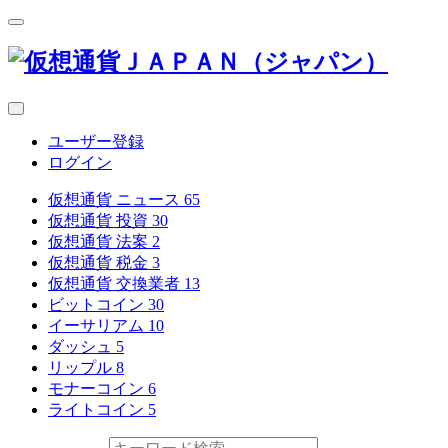
ユーザー登録
ログイン
仮想通貨 ニュース
65
仮想通貨 投資
30
仮想通貨 法案
2
仮想通貨 税金
3
仮想通貨 交換業者
13
ビットコイン
30
イーサリアム
10
ダッシュ
5
リップル
8
モナーコイン
6
ライトコイン
5