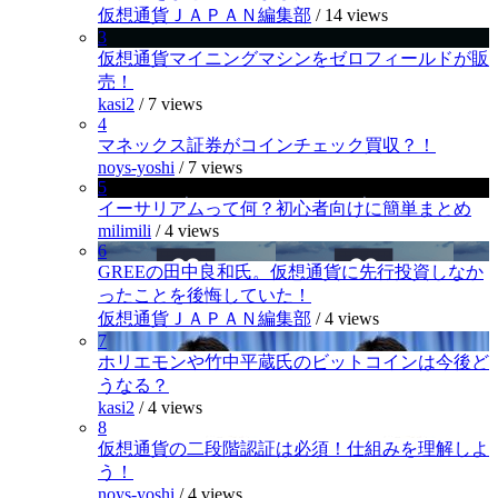
仮想通貨ＪＡＰＡＮ編集部
/
14 views
3
仮想通貨マイニングマシンをゼロフィールドが販
売！
kasi2
/
7 views
4
マネックス証券がコインチェック買収？！
noys-yoshi
/
7 views
5
イーサリアムって何？初心者向けに簡単まとめ
milimili
/
4 views
6
GREEの田中良和氏。仮想通貨に先行投資しなか
ったことを後悔していた！
仮想通貨ＪＡＰＡＮ編集部
/
4 views
7
ホリエモンや竹中平蔵氏のビットコインは今後ど
うなる？
kasi2
/
4 views
8
仮想通貨の二段階認証は必須！仕組みを理解しよ
う！
noys-yoshi
/
4 views