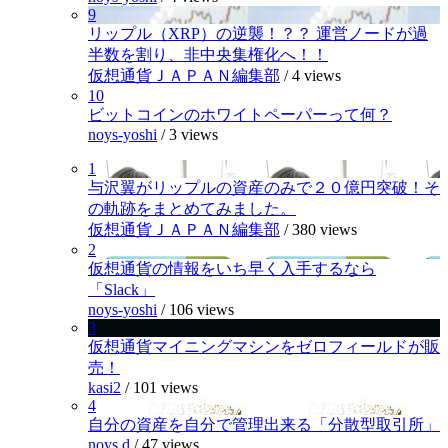
9
リップル（XRP）の逆襲！？？ 運営ノードが過
半数を割り、非中央集権化へ！！
仮想通貨ＪＡＰＡＮ編集部
/
4 views
10
ビットコインのホワイトペーパーって何？
noys-yoshi
/
3 views
1
与沢翼がリップルの資産のみで２０億円突破！そ
の軌跡をまとめてみました。
仮想通貨ＪＡＰＡＮ編集部
/
380 views
2
仮想通貨の情報をいち早く入手するなら
「Slack」
noys-yoshi
/
106 views
3
仮想通貨マイニングマシンをゼロフィールドが販
売！
kasi2
/
101 views
4
自分の資産を自分で管理出来る「分散型取引所」
noys.d
/
47 views