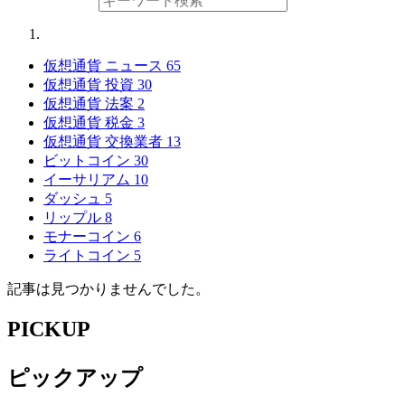
仮想通貨 ニュース
65
仮想通貨 投資
30
仮想通貨 法案
2
仮想通貨 税金
3
仮想通貨 交換業者
13
ビットコイン
30
イーサリアム
10
ダッシュ
5
リップル
8
モナーコイン
6
ライトコイン
5
記事は見つかりませんでした。
PICKUP
ピックアップ