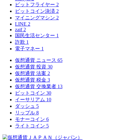
ビットフライヤー
2
ビットコイン決済
2
マイニングマシン
2
LINE
2
zaif
2
国民生活センター
1
詐欺
1
電子マネー
1
仮想通貨 ニュース
65
仮想通貨 投資
30
仮想通貨 法案
2
仮想通貨 税金
3
仮想通貨 交換業者
13
ビットコイン
30
イーサリアム
10
ダッシュ
5
リップル
8
モナーコイン
6
ライトコイン
5