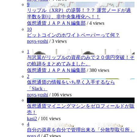
9
リップル（XRP）の逆襲！？？ 運営ノードが過
半数を割り、非中央集権化へ！！
仮想通貨ＪＡＰＡＮ編集部
/
4 views
10
ビットコインのホワイトペーパーって何？
noys-yoshi
/
3 views
1
与沢翼がリップルの資産のみで２０億円突破！そ
の軌跡をまとめてみました。
仮想通貨ＪＡＰＡＮ編集部
/
380 views
2
仮想通貨の情報をいち早く入手するなら
「Slack」
noys-yoshi
/
106 views
3
仮想通貨マイニングマシンをゼロフィールドが販
売！
kasi2
/
101 views
4
自分の資産を自分で管理出来る「分散型取引所」
noys.d
/
47 views