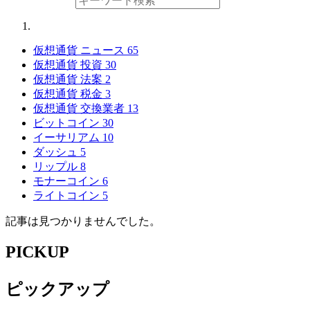
仮想通貨 ニュース
65
仮想通貨 投資
30
仮想通貨 法案
2
仮想通貨 税金
3
仮想通貨 交換業者
13
ビットコイン
30
イーサリアム
10
ダッシュ
5
リップル
8
モナーコイン
6
ライトコイン
5
記事は見つかりませんでした。
PICKUP
ピックアップ