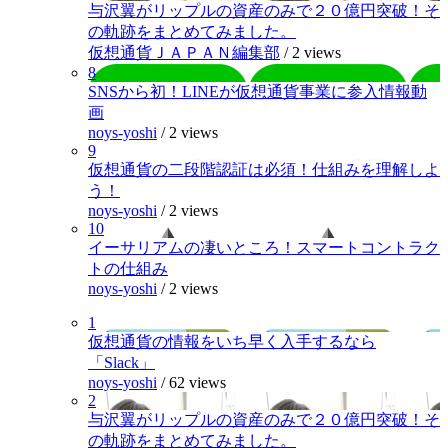
与沢翼がリップルの資産のみで２０億円突破！そ
の軌跡をまとめてみました。
仮想通貨ＪＡＰＡＮ編集部
/
2 views
8
SNSから初！LINEが仮想通貨事業に参入情報動
画
noys-yoshi
/
2 views
9
仮想通貨の二段階認証は必須！仕組みを理解しよ
う！
noys-yoshi
/
2 views
10
イーサリアムの凄いところ！スマートコントラク
トの仕組み
noys-yoshi
/
2 views
1
仮想通貨の情報をいち早く入手するなら
「Slack」
noys-yoshi
/
62 views
2
与沢翼がリップルの資産のみで２０億円突破！そ
の軌跡をまとめてみました。