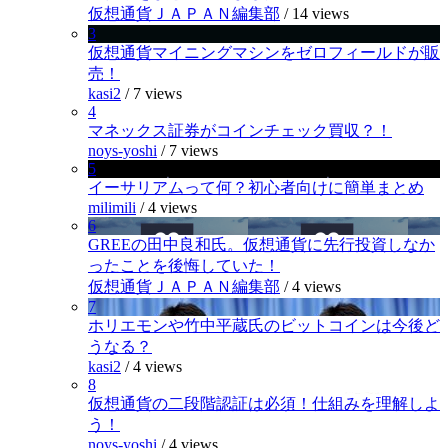
仮想通貨ＪＡＰＡＮ編集部
/
14 views
3
仮想通貨マイニングマシンをゼロフィールドが販
売！
kasi2
/
7 views
4
マネックス証券がコインチェック買収？！
noys-yoshi
/
7 views
5
イーサリアムって何？初心者向けに簡単まとめ
milimili
/
4 views
6
GREEの田中良和氏。仮想通貨に先行投資しなか
ったことを後悔していた！
仮想通貨ＪＡＰＡＮ編集部
/
4 views
7
ホリエモンや竹中平蔵氏のビットコインは今後ど
うなる？
kasi2
/
4 views
8
仮想通貨の二段階認証は必須！仕組みを理解しよ
う！
noys-yoshi
/
4 views