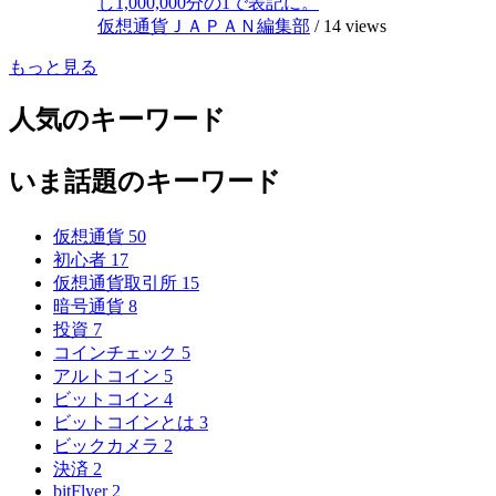
し1,000,000分の1で表記に。
仮想通貨ＪＡＰＡＮ編集部
/
14 views
もっと見る
人気のキーワード
いま話題のキーワード
仮想通貨
50
初心者
17
仮想通貨取引所
15
暗号通貨
8
投資
7
コインチェック
5
アルトコイン
5
ビットコイン
4
ビットコインとは
3
ビックカメラ
2
決済
2
bitFlyer
2