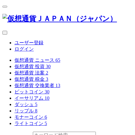
ユーザー登録
ログイン
仮想通貨 ニュース
65
仮想通貨 投資
30
仮想通貨 法案
2
仮想通貨 税金
3
仮想通貨 交換業者
13
ビットコイン
30
イーサリアム
10
ダッシュ
5
リップル
8
モナーコイン
6
ライトコイン
5