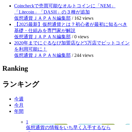
Coincheckで売買可能なオルトコインに「NEM」
「Litecoin」「DASH」の３種が追加
仮想通貨ＪＡＰＡＮ編集部
/
162 views
【2025最新】仮想通貨とは？初心者が最初に知るべき
基礎・仕組みを専門家が解説
仮想通貨ＪＡＰＡＮ編集部
/
0 views
2020年までにぐるなび加盟店など5万店でビットコイン
を利用可能に！
仮想通貨ＪＡＰＡＮ編集部
/
244 views
Ranking
ランキング
今週
今月
年間
1
仮想通貨の情報をいち早く入手するなら