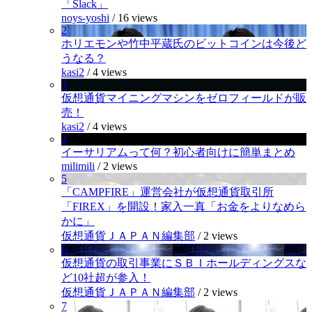
「Slack」
noys-yoshi
/
16 views
2
ホリエモンや竹中平蔵氏のビットコインは今後ど
うなる？
kasi2
/
4 views
3
仮想通貨マイニングマシンをゼロフィールドが販
売！
kasi2
/
4 views
4
イーサリアムって何？初心者向けに簡単まとめ
milimili
/
2 views
5
「CAMPFIRE」運営会社が仮想通貨取引所
「FIREX」を開設！家入一真「お金をよりなめら
かに」
仮想通貨ＪＡＰＡＮ編集部
/
2 views
6
仮想通貨の取引事業にＳＢＩホールディングスな
ど10社超が参入！
仮想通貨ＪＡＰＡＮ編集部
/
2 views
7