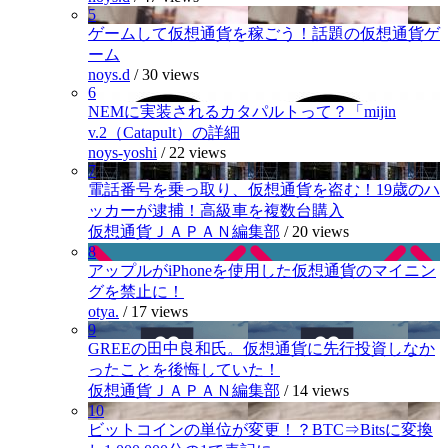
5
ゲームして仮想通貨を稼ごう！話題の仮想通貨ゲ
ーム
noys.d
/
30 views
6
NEMに実装されるカタパルトって？「mijin
v.2（Catapult）の詳細
noys-yoshi
/
22 views
7
電話番号を乗っ取り、仮想通貨を盗む！19歳のハ
ッカーが逮捕！高級車を複数台購入
仮想通貨ＪＡＰＡＮ編集部
/
20 views
8
アップルがiPhoneを使用した仮想通貨のマイニン
グを禁止に！
otya.
/
17 views
9
GREEの田中良和氏。仮想通貨に先行投資しなか
ったことを後悔していた！
仮想通貨ＪＡＰＡＮ編集部
/
14 views
10
ビットコインの単位が変更！？BTC⇒Bitsに変換