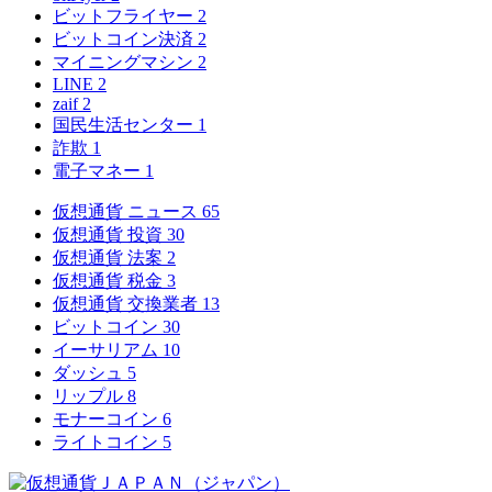
ビットフライヤー
2
ビットコイン決済
2
マイニングマシン
2
LINE
2
zaif
2
国民生活センター
1
詐欺
1
電子マネー
1
仮想通貨 ニュース
65
仮想通貨 投資
30
仮想通貨 法案
2
仮想通貨 税金
3
仮想通貨 交換業者
13
ビットコイン
30
イーサリアム
10
ダッシュ
5
リップル
8
モナーコイン
6
ライトコイン
5