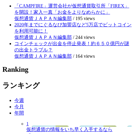
「CAMPFIRE」運営会社が仮想通貨取引所「FIREX」
を開設！家入一真「お金をよりなめらかに」
仮想通貨ＪＡＰＡＮ編集部
/
195 views
2020年までにぐるなび加盟店など5万店でビットコイン
を利用可能に！
仮想通貨ＪＡＰＡＮ編集部
/
244 views
コインチェックが出金を停止発表！約６５０億円が謎
の出金トラブル？
仮想通貨ＪＡＰＡＮ編集部
/
164 views
Ranking
ランキング
今週
今月
年間
1
仮想通貨の情報をいち早く入手するなら