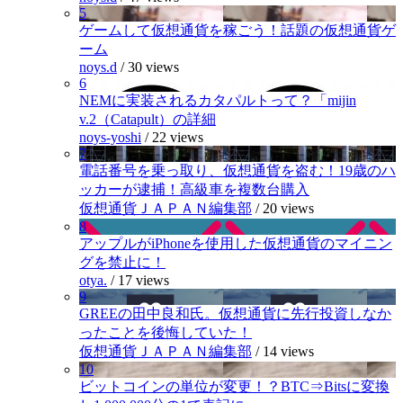
5
ゲームして仮想通貨を稼ごう！話題の仮想通貨ゲ
ーム
noys.d
/
30 views
6
NEMに実装されるカタパルトって？「mijin
v.2（Catapult）の詳細
noys-yoshi
/
22 views
7
電話番号を乗っ取り、仮想通貨を盗む！19歳のハ
ッカーが逮捕！高級車を複数台購入
仮想通貨ＪＡＰＡＮ編集部
/
20 views
8
アップルがiPhoneを使用した仮想通貨のマイニン
グを禁止に！
otya.
/
17 views
9
GREEの田中良和氏。仮想通貨に先行投資しなか
ったことを後悔していた！
仮想通貨ＪＡＰＡＮ編集部
/
14 views
10
ビットコインの単位が変更！？BTC⇒Bitsに変換