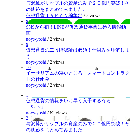
与沢翼がリップルの資産のみで２０億円突破！そ
の軌跡をまとめてみました。
仮想通貨ＪＡＰＡＮ編集部
/
2 views
8
SNSから初！LINEが仮想通貨事業に参入情報動
画
noys-yoshi
/
2 views
9
仮想通貨の二段階認証は必須！仕組みを理解しよ
う！
noys-yoshi
/
2 views
10
イーサリアムの凄いところ！スマートコントラク
トの仕組み
noys-yoshi
/
2 views
1
仮想通貨の情報をいち早く入手するなら
「Slack」
noys-yoshi
/
62 views
2
与沢翼がリップルの資産のみで２０億円突破！そ
の軌跡をまとめてみました。