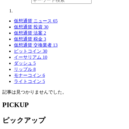
仮想通貨 ニュース
65
仮想通貨 投資
30
仮想通貨 法案
2
仮想通貨 税金
3
仮想通貨 交換業者
13
ビットコイン
30
イーサリアム
10
ダッシュ
5
リップル
8
モナーコイン
6
ライトコイン
5
記事は見つかりませんでした。
PICKUP
ピックアップ