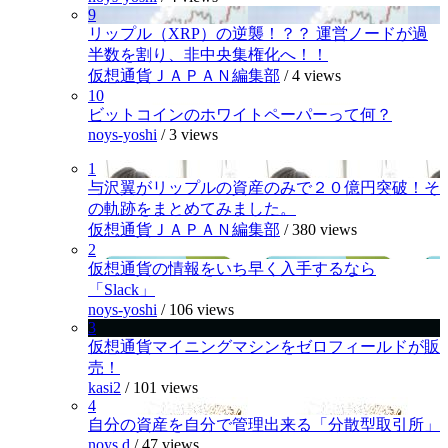
9
リップル（XRP）の逆襲！？？ 運営ノードが過
半数を割り、非中央集権化へ！！
仮想通貨ＪＡＰＡＮ編集部
/
4 views
10
ビットコインのホワイトペーパーって何？
noys-yoshi
/
3 views
1
与沢翼がリップルの資産のみで２０億円突破！そ
の軌跡をまとめてみました。
仮想通貨ＪＡＰＡＮ編集部
/
380 views
2
仮想通貨の情報をいち早く入手するなら
「Slack」
noys-yoshi
/
106 views
3
仮想通貨マイニングマシンをゼロフィールドが販
売！
kasi2
/
101 views
4
自分の資産を自分で管理出来る「分散型取引所」
noys.d
/
47 views