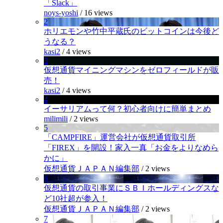
「Slack」
noys-yoshi
/
16 views
2
ホリエモンや竹中平蔵氏のビットコインは今後ど
うなる？
kasi2
/
4 views
3
仮想通貨マイニングマシンをゼロフィールドが販
売！
kasi2
/
4 views
4
イーサリアムって何？初心者向けに簡単まとめ
milimili
/
2 views
5
「CAMPFIRE」運営会社が仮想通貨取引所
「FIREX」を開設！家入一真「お金をよりなめら
かに」
仮想通貨ＪＡＰＡＮ編集部
/
2 views
6
仮想通貨の取引事業にＳＢＩホールディングスな
ど10社超が参入！
仮想通貨ＪＡＰＡＮ編集部
/
2 views
7