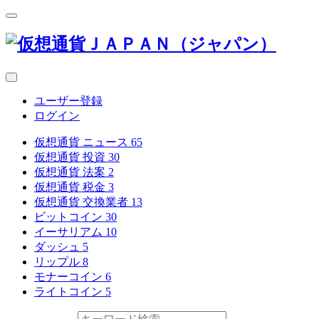
ユーザー登録
ログイン
仮想通貨 ニュース
65
仮想通貨 投資
30
仮想通貨 法案
2
仮想通貨 税金
3
仮想通貨 交換業者
13
ビットコイン
30
イーサリアム
10
ダッシュ
5
リップル
8
モナーコイン
6
ライトコイン
5