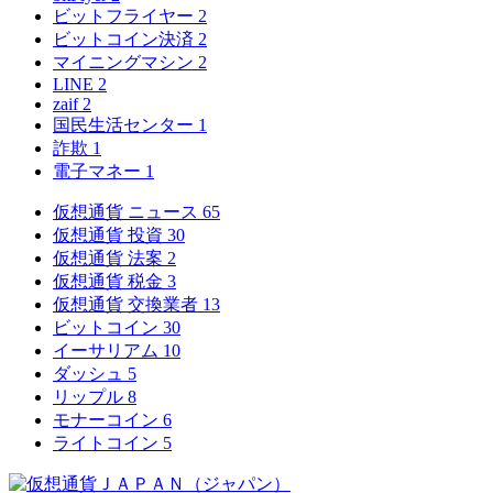
ビットフライヤー
2
ビットコイン決済
2
マイニングマシン
2
LINE
2
zaif
2
国民生活センター
1
詐欺
1
電子マネー
1
仮想通貨 ニュース
65
仮想通貨 投資
30
仮想通貨 法案
2
仮想通貨 税金
3
仮想通貨 交換業者
13
ビットコイン
30
イーサリアム
10
ダッシュ
5
リップル
8
モナーコイン
6
ライトコイン
5