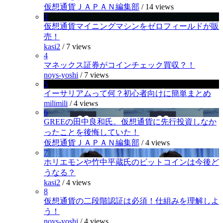
仮想通貨ＪＡＰＡＮ編集部
/
14 views
3
仮想通貨マイニングマシンをゼロフィールドが販
売！
kasi2
/
7 views
4
マネックス証券がコインチェック買収？！
noys-yoshi
/
7 views
5
イーサリアムって何？初心者向けに簡単まとめ
milimili
/
4 views
6
GREEの田中良和氏。仮想通貨に先行投資しなか
ったことを後悔していた！
仮想通貨ＪＡＰＡＮ編集部
/
4 views
7
ホリエモンや竹中平蔵氏のビットコインは今後ど
うなる？
kasi2
/
4 views
8
仮想通貨の二段階認証は必須！仕組みを理解しよ
う！
noys-yoshi
/
4 views