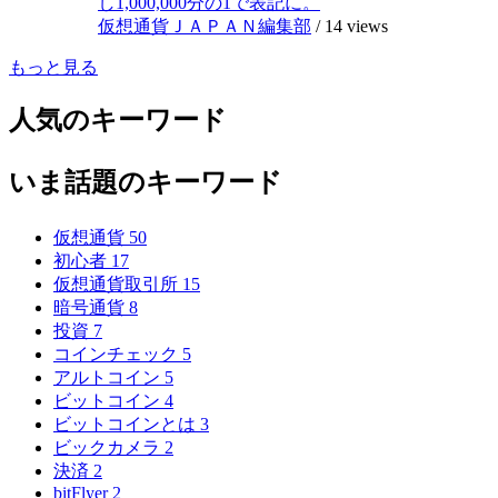
し1,000,000分の1で表記に。
仮想通貨ＪＡＰＡＮ編集部
/
14 views
もっと見る
人気のキーワード
いま話題のキーワード
仮想通貨
50
初心者
17
仮想通貨取引所
15
暗号通貨
8
投資
7
コインチェック
5
アルトコイン
5
ビットコイン
4
ビットコインとは
3
ビックカメラ
2
決済
2
bitFlyer
2