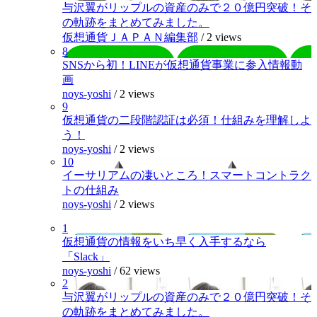
与沢翼がリップルの資産のみで２０億円突破！そ
の軌跡をまとめてみました。
仮想通貨ＪＡＰＡＮ編集部
/
2 views
8
SNSから初！LINEが仮想通貨事業に参入情報動
画
noys-yoshi
/
2 views
9
仮想通貨の二段階認証は必須！仕組みを理解しよ
う！
noys-yoshi
/
2 views
10
イーサリアムの凄いところ！スマートコントラク
トの仕組み
noys-yoshi
/
2 views
1
仮想通貨の情報をいち早く入手するなら
「Slack」
noys-yoshi
/
62 views
2
与沢翼がリップルの資産のみで２０億円突破！そ
の軌跡をまとめてみました。