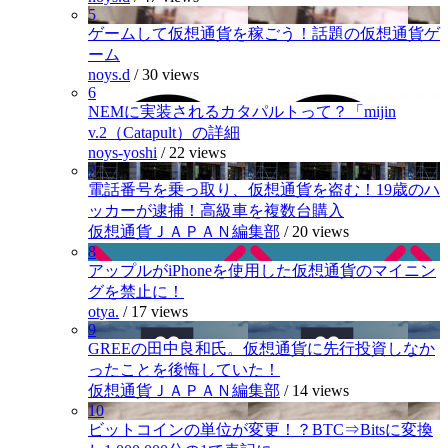
5
ゲームして仮想通貨を稼ごう！話題の仮想通貨ゲ
ーム
noys.d
/
30 views
6
NEMに実装されるカタパルトって？「mijin
v.2（Catapult）の詳細
noys-yoshi
/
22 views
7
電話番号を乗っ取り、仮想通貨を盗む！19歳のハ
ッカーが逮捕！高級車を複数台購入
仮想通貨ＪＡＰＡＮ編集部
/
20 views
8
アップルがiPhoneを使用した仮想通貨のマイニン
グを禁止に！
otya.
/
17 views
9
GREEの田中良和氏。仮想通貨に先行投資しなか
ったことを後悔していた！
仮想通貨ＪＡＰＡＮ編集部
/
14 views
10
ビットコインの単位が変更！？BTC⇒Bitsに変換