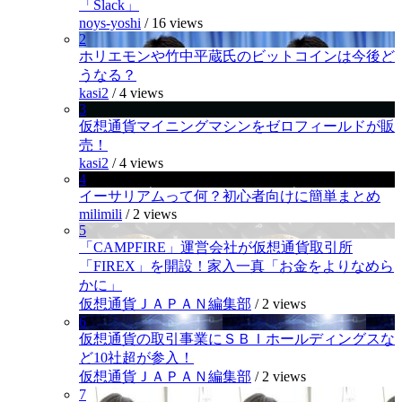
「Slack」
noys-yoshi
/
16 views
2
ホリエモンや竹中平蔵氏のビットコインは今後ど
うなる？
kasi2
/
4 views
3
仮想通貨マイニングマシンをゼロフィールドが販
売！
kasi2
/
4 views
4
イーサリアムって何？初心者向けに簡単まとめ
milimili
/
2 views
5
「CAMPFIRE」運営会社が仮想通貨取引所
「FIREX」を開設！家入一真「お金をよりなめら
かに」
仮想通貨ＪＡＰＡＮ編集部
/
2 views
6
仮想通貨の取引事業にＳＢＩホールディングスな
ど10社超が参入！
仮想通貨ＪＡＰＡＮ編集部
/
2 views
7