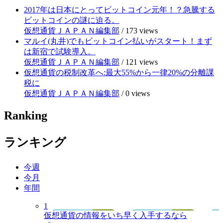
2017年は日本にとってビットコイン元年！？急騰する
ビットコインの謎に迫る。
仮想通貨ＪＡＰＡＮ編集部
/
173 views
マルイ(丸井)でもビットコイン払いがスタート！まず
は新宿で試験導入。
仮想通貨ＪＡＰＡＮ編集部
/
121 views
仮想通貨の税制改革へ:最大55%から一律20%の分離課
税に
仮想通貨ＪＡＰＡＮ編集部
/
0 views
Ranking
ランキング
今週
今月
年間
1
仮想通貨の情報をいち早く入手するなら