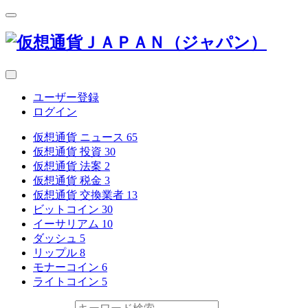
ユーザー登録
ログイン
仮想通貨 ニュース
65
仮想通貨 投資
30
仮想通貨 法案
2
仮想通貨 税金
3
仮想通貨 交換業者
13
ビットコイン
30
イーサリアム
10
ダッシュ
5
リップル
8
モナーコイン
6
ライトコイン
5