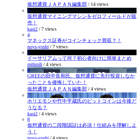
仮想通貨ＪＡＰＡＮ編集部
/
14 views
3
仮想通貨マイニングマシンをゼロフィールドが販
売！
kasi2
/
7 views
4
マネックス証券がコインチェック買収？！
noys-yoshi
/
7 views
5
イーサリアムって何？初心者向けに簡単まとめ
milimili
/
4 views
6
GREEの田中良和氏。仮想通貨に先行投資しなか
ったことを後悔していた！
仮想通貨ＪＡＰＡＮ編集部
/
4 views
7
ホリエモンや竹中平蔵氏のビットコインは今後ど
うなる？
kasi2
/
4 views
8
仮想通貨の二段階認証は必須！仕組みを理解しよ
う！
noys-yoshi
/
4 views