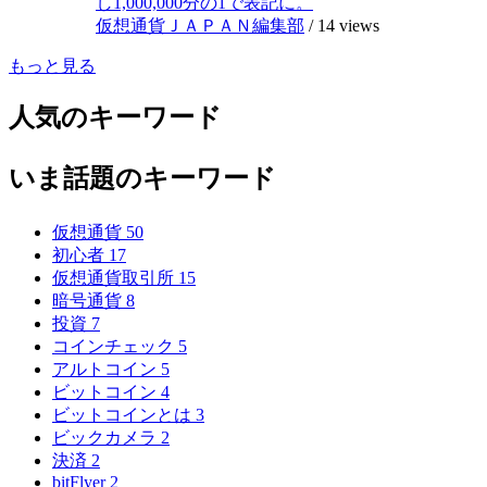
し1,000,000分の1で表記に。
仮想通貨ＪＡＰＡＮ編集部
/
14 views
もっと見る
人気のキーワード
いま話題のキーワード
仮想通貨
50
初心者
17
仮想通貨取引所
15
暗号通貨
8
投資
7
コインチェック
5
アルトコイン
5
ビットコイン
4
ビットコインとは
3
ビックカメラ
2
決済
2
bitFlyer
2