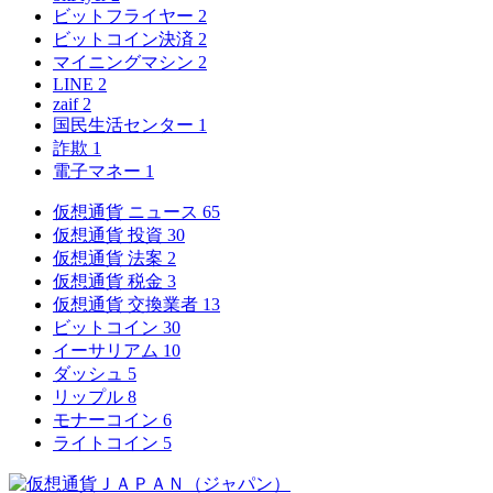
ビットフライヤー
2
ビットコイン決済
2
マイニングマシン
2
LINE
2
zaif
2
国民生活センター
1
詐欺
1
電子マネー
1
仮想通貨 ニュース
65
仮想通貨 投資
30
仮想通貨 法案
2
仮想通貨 税金
3
仮想通貨 交換業者
13
ビットコイン
30
イーサリアム
10
ダッシュ
5
リップル
8
モナーコイン
6
ライトコイン
5