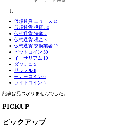
仮想通貨 ニュース
65
仮想通貨 投資
30
仮想通貨 法案
2
仮想通貨 税金
3
仮想通貨 交換業者
13
ビットコイン
30
イーサリアム
10
ダッシュ
5
リップル
8
モナーコイン
6
ライトコイン
5
記事は見つかりませんでした。
PICKUP
ピックアップ