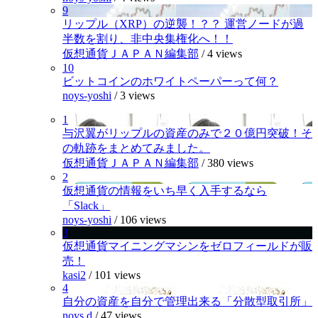
9
リップル（XRP）の逆襲！？？ 運営ノードが過
半数を割り、非中央集権化へ！！
仮想通貨ＪＡＰＡＮ編集部
/
4 views
10
ビットコインのホワイトペーパーって何？
noys-yoshi
/
3 views
1
与沢翼がリップルの資産のみで２０億円突破！そ
の軌跡をまとめてみました。
仮想通貨ＪＡＰＡＮ編集部
/
380 views
2
仮想通貨の情報をいち早く入手するなら
「Slack」
noys-yoshi
/
106 views
3
仮想通貨マイニングマシンをゼロフィールドが販
売！
kasi2
/
101 views
4
自分の資産を自分で管理出来る「分散型取引所」
noys.d
/
47 views