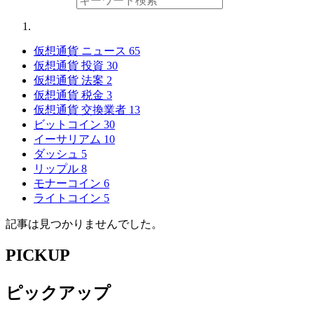
仮想通貨 ニュース
65
仮想通貨 投資
30
仮想通貨 法案
2
仮想通貨 税金
3
仮想通貨 交換業者
13
ビットコイン
30
イーサリアム
10
ダッシュ
5
リップル
8
モナーコイン
6
ライトコイン
5
記事は見つかりませんでした。
PICKUP
ピックアップ