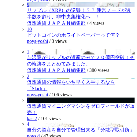
9
リップル（XRP）の逆襲！？？ 運営ノードが過
半数を割り、非中央集権化へ！！
仮想通貨ＪＡＰＡＮ編集部
/
4 views
10
ビットコインのホワイトペーパーって何？
noys-yoshi
/
3 views
1
与沢翼がリップルの資産のみで２０億円突破！そ
の軌跡をまとめてみました。
仮想通貨ＪＡＰＡＮ編集部
/
380 views
2
仮想通貨の情報をいち早く入手するなら
「Slack」
noys-yoshi
/
106 views
3
仮想通貨マイニングマシンをゼロフィールドが販
売！
kasi2
/
101 views
4
自分の資産を自分で管理出来る「分散型取引所」
noys.d
/
47 views