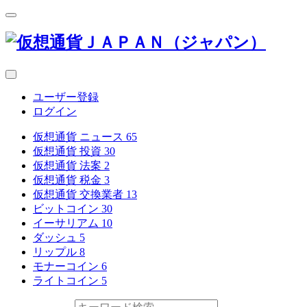
ユーザー登録
ログイン
仮想通貨 ニュース
65
仮想通貨 投資
30
仮想通貨 法案
2
仮想通貨 税金
3
仮想通貨 交換業者
13
ビットコイン
30
イーサリアム
10
ダッシュ
5
リップル
8
モナーコイン
6
ライトコイン
5