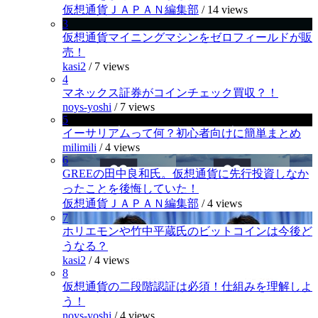
仮想通貨ＪＡＰＡＮ編集部
/
14 views
3
仮想通貨マイニングマシンをゼロフィールドが販
売！
kasi2
/
7 views
4
マネックス証券がコインチェック買収？！
noys-yoshi
/
7 views
5
イーサリアムって何？初心者向けに簡単まとめ
milimili
/
4 views
6
GREEの田中良和氏。仮想通貨に先行投資しなか
ったことを後悔していた！
仮想通貨ＪＡＰＡＮ編集部
/
4 views
7
ホリエモンや竹中平蔵氏のビットコインは今後ど
うなる？
kasi2
/
4 views
8
仮想通貨の二段階認証は必須！仕組みを理解しよ
う！
noys-yoshi
/
4 views