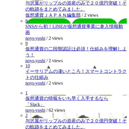
与沢翼がリップルの資産のみで２０億円突破！そ
の軌跡をまとめてみました。
仮想通貨ＪＡＰＡＮ編集部
/
2 views
8
SNSから初！LINEが仮想通貨事業に参入情報動
画
noys-yoshi
/
2 views
9
仮想通貨の二段階認証は必須！仕組みを理解しよ
う！
noys-yoshi
/
2 views
10
イーサリアムの凄いところ！スマートコントラク
トの仕組み
noys-yoshi
/
2 views
1
仮想通貨の情報をいち早く入手するなら
「Slack」
noys-yoshi
/
62 views
2
与沢翼がリップルの資産のみで２０億円突破！そ
の軌跡をまとめてみました。