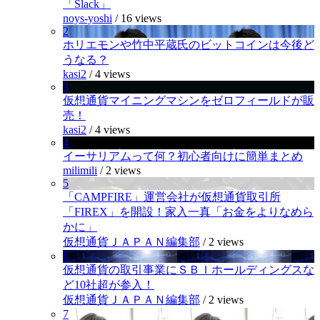
「Slack」
noys-yoshi
/
16 views
2
ホリエモンや竹中平蔵氏のビットコインは今後ど
うなる？
kasi2
/
4 views
3
仮想通貨マイニングマシンをゼロフィールドが販
売！
kasi2
/
4 views
4
イーサリアムって何？初心者向けに簡単まとめ
milimili
/
2 views
5
「CAMPFIRE」運営会社が仮想通貨取引所
「FIREX」を開設！家入一真「お金をよりなめら
かに」
仮想通貨ＪＡＰＡＮ編集部
/
2 views
6
仮想通貨の取引事業にＳＢＩホールディングスな
ど10社超が参入！
仮想通貨ＪＡＰＡＮ編集部
/
2 views
7