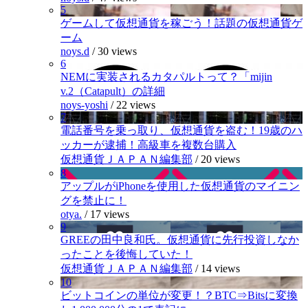
5
ゲームして仮想通貨を稼ごう！話題の仮想通貨ゲ
ーム
noys.d
/
30 views
6
NEMに実装されるカタパルトって？「mijin
v.2（Catapult）の詳細
noys-yoshi
/
22 views
7
電話番号を乗っ取り、仮想通貨を盗む！19歳のハ
ッカーが逮捕！高級車を複数台購入
仮想通貨ＪＡＰＡＮ編集部
/
20 views
8
アップルがiPhoneを使用した仮想通貨のマイニン
グを禁止に！
otya.
/
17 views
9
GREEの田中良和氏。仮想通貨に先行投資しなか
ったことを後悔していた！
仮想通貨ＪＡＰＡＮ編集部
/
14 views
10
ビットコインの単位が変更！？BTC⇒Bitsに変換