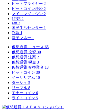
ビットフライヤー
2
ビットコイン決済
2
マイニングマシン
2
LINE
2
zaif
2
国民生活センター
1
詐欺
1
電子マネー
1
仮想通貨 ニュース
65
仮想通貨 投資
30
仮想通貨 法案
2
仮想通貨 税金
3
仮想通貨 交換業者
13
ビットコイン
30
イーサリアム
10
ダッシュ
5
リップル
8
モナーコイン
6
ライトコイン
5