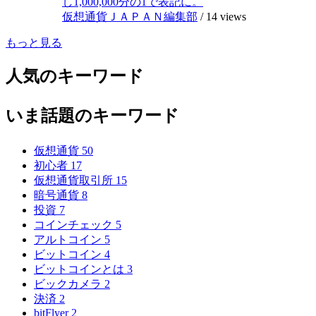
し1,000,000分の1で表記に。
仮想通貨ＪＡＰＡＮ編集部
/
14 views
もっと見る
人気のキーワード
いま話題のキーワード
仮想通貨
50
初心者
17
仮想通貨取引所
15
暗号通貨
8
投資
7
コインチェック
5
アルトコイン
5
ビットコイン
4
ビットコインとは
3
ビックカメラ
2
決済
2
bitFlyer
2