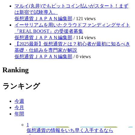
マルイ(丸井)でもビットコイン払いがスタート！まず
は新宿で試験導入。
仮想通貨ＪＡＰＡＮ編集部
/
121 views
イーサリアムを用いたクラウドファンディングサイト
『REAL BOOST』の受援者募集
仮想通貨ＪＡＰＡＮ編集部
/
114 views
【2025最新】仮想通貨とは？初心者が最初に知るべき
基礎・仕組みを専門家が解説
仮想通貨ＪＡＰＡＮ編集部
/
0 views
Ranking
ランキング
今週
今月
年間
1
仮想通貨の情報をいち早く入手するなら