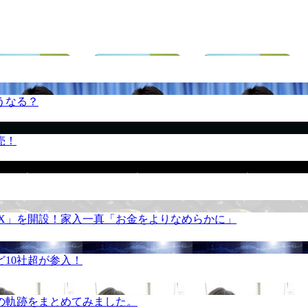
うなる？
売！
REX」を開設！家入一真「お金をよりなめらかに」
10社超が参入！
の軌跡をまとめてみました。