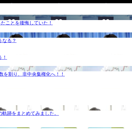
ったことを後悔していた！
うなる？
う！
半数を割り、非中央集権化へ！！
の軌跡をまとめてみました。