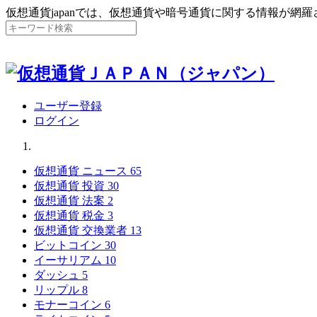
仮想通貨japanでは、仮想通貨や暗号通貨に関する情報が網
ユーザー登録
ログイン
仮想通貨 ニュース
65
仮想通貨 投資
30
仮想通貨 法案
2
仮想通貨 税金
3
仮想通貨 交換業者
13
ビットコイン
30
イーサリアム
10
ダッシュ
5
リップル
8
モナーコイン
6