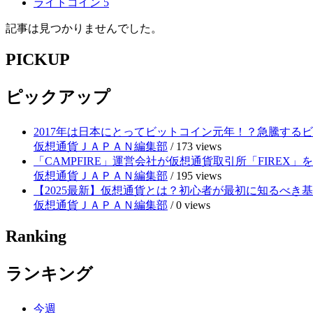
ライトコイン
5
記事は見つかりませんでした。
PICKUP
ピックアップ
2017年は日本にとってビットコイン元年！？急騰する
仮想通貨ＪＡＰＡＮ編集部
/
173 views
「CAMPFIRE」運営会社が仮想通貨取引所「FIRE
仮想通貨ＪＡＰＡＮ編集部
/
195 views
【2025最新】仮想通貨とは？初心者が最初に知るべき
仮想通貨ＪＡＰＡＮ編集部
/
0 views
Ranking
ランキング
今週