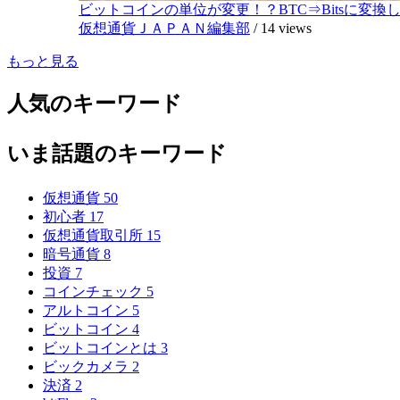
ビットコインの単位が変更！？BTC⇒Bitsに変換し1,
仮想通貨ＪＡＰＡＮ編集部
/
14 views
もっと見る
人気のキーワード
いま話題のキーワード
仮想通貨
50
初心者
17
仮想通貨取引所
15
暗号通貨
8
投資
7
コインチェック
5
アルトコイン
5
ビットコイン
4
ビットコインとは
3
ビックカメラ
2
決済
2