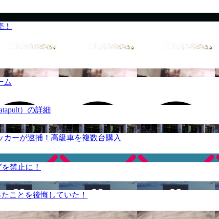
売！
ーム
apult）の詳細
ッカーが逮捕！高級車を複数台購入
グを禁止に！
ったことを後悔していた！