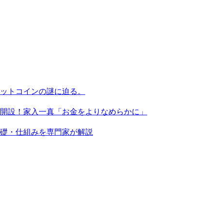
ビットコインの謎に迫る。
X」を開設！家入一真「お金をよりなめらかに」
基礎・仕組みを専門家が解説