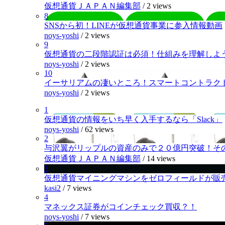
仮想通貨ＪＡＰＡＮ編集部
/
2 views
8
SNSから初！LINEが仮想通貨事業に参入情報動画
noys-yoshi
/
2 views
9
仮想通貨の二段階認証は必須！仕組みを理解しよ
noys-yoshi
/
2 views
10
イーサリアムの凄いところ！スマートコントラク
noys-yoshi
/
2 views
1
仮想通貨の情報をいち早く入手するなら「Slack」
noys-yoshi
/
62 views
2
与沢翼がリップルの資産のみで２０億円突破！そ
仮想通貨ＪＡＰＡＮ編集部
/
14 views
3
仮想通貨マイニングマシンをゼロフィールドが販
kasi2
/
7 views
4
マネックス証券がコインチェック買収？！
noys-yoshi
/
7 views