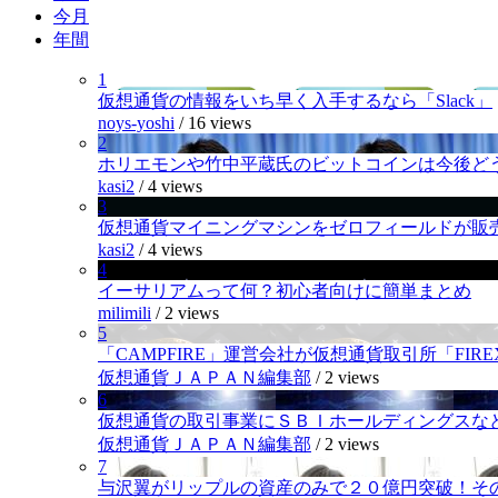
今月
年間
1
仮想通貨の情報をいち早く入手するなら「Slack」
noys-yoshi
/
16 views
2
ホリエモンや竹中平蔵氏のビットコインは今後ど
kasi2
/
4 views
3
仮想通貨マイニングマシンをゼロフィールドが販
kasi2
/
4 views
4
イーサリアムって何？初心者向けに簡単まとめ
milimili
/
2 views
5
「CAMPFIRE」運営会社が仮想通貨取引所「FI
仮想通貨ＪＡＰＡＮ編集部
/
2 views
6
仮想通貨の取引事業にＳＢＩホールディングスなど
仮想通貨ＪＡＰＡＮ編集部
/
2 views
7
与沢翼がリップルの資産のみで２０億円突破！そ