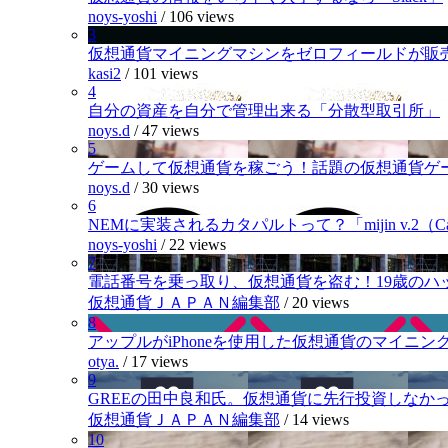
noys-yoshi
/
106 views
3
仮想通貨マイニングマシンをゼロフィールドが販
kasi2
/
101 views
4
自分の資産を自分で管理出来る「分散型取引所」
noys.d
/
47 views
5
ゲームして仮想通貨を稼ごう！話題の仮想通貨ゲ
noys.d
/
30 views
6
NEMに実装されるカタパルトって？「mijin v.2（Cat
noys-yoshi
/
22 views
7
電話番号を乗っ取り、仮想通貨を盗む！19歳のハ
仮想通貨ＪＡＰＡＮ編集部
/
20 views
8
アップルがiPhoneを使用した仮想通貨のマイニン
otya.
/
17 views
9
GREEの田中良和氏。仮想通貨に先行投資しなか
仮想通貨ＪＡＰＡＮ編集部
/
14 views
10