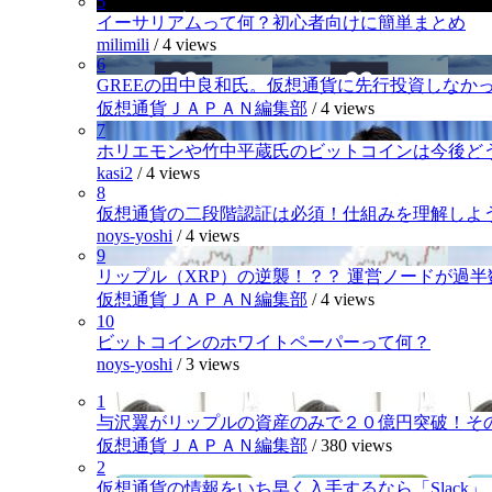
5
イーサリアムって何？初心者向けに簡単まとめ
milimili
/
4 views
6
GREEの田中良和氏。仮想通貨に先行投資しなか
仮想通貨ＪＡＰＡＮ編集部
/
4 views
7
ホリエモンや竹中平蔵氏のビットコインは今後ど
kasi2
/
4 views
8
仮想通貨の二段階認証は必須！仕組みを理解しよ
noys-yoshi
/
4 views
9
リップル（XRP）の逆襲！？？ 運営ノードが過
仮想通貨ＪＡＰＡＮ編集部
/
4 views
10
ビットコインのホワイトペーパーって何？
noys-yoshi
/
3 views
1
与沢翼がリップルの資産のみで２０億円突破！そ
仮想通貨ＪＡＰＡＮ編集部
/
380 views
2
仮想通貨の情報をいち早く入手するなら「Slack」