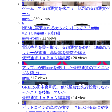
5
ゲームして仮想通貨を稼ごう！話題の仮想通貨ゲ
ーム
noys.d
/
30 views
6
NEMに実装されるカタパルトって？「mijin
v.2（Catapult）の詳細
noys-yoshi
/
22 views
7
電話番号を乗っ取り、仮想通貨を盗む！19歳のハ
ッカーが逮捕！高級車を複数台購入
仮想通貨ＪＡＰＡＮ編集部
/
20 views
8
アップルがiPhoneを使用した仮想通貨のマイニン
グを禁止に！
otya.
/
17 views
9
GREEの田中良和氏。仮想通貨に先行投資しなか
ったことを後悔していた！
仮想通貨ＪＡＰＡＮ編集部
/
14 views
10
ビットコインの単位が変更！？BTC⇒Bitsに変換