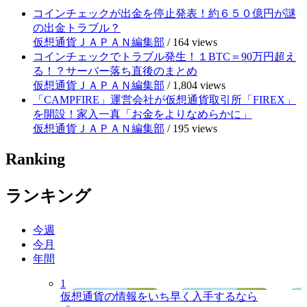
コインチェックが出金を停止発表！約６５０億円が謎
の出金トラブル？
仮想通貨ＪＡＰＡＮ編集部
/
164 views
コインチェックでトラブル発生！１BTC＝90万円超え
る！？サーバー落ち直後のまとめ
仮想通貨ＪＡＰＡＮ編集部
/
1,804 views
「CAMPFIRE」運営会社が仮想通貨取引所「FIREX」
を開設！家入一真「お金をよりなめらかに」
仮想通貨ＪＡＰＡＮ編集部
/
195 views
Ranking
ランキング
今週
今月
年間
1
仮想通貨の情報をいち早く入手するなら