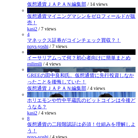
仮想通貨ＪＡＰＡＮ編集部
/
14 views
3
仮想通貨マイニングマシンをゼロフィールドが販
売！
kasi2
/
7 views
4
マネックス証券がコインチェック買収？！
noys-yoshi
/
7 views
5
イーサリアムって何？初心者向けに簡単まとめ
milimili
/
4 views
6
GREEの田中良和氏。仮想通貨に先行投資しなか
ったことを後悔していた！
仮想通貨ＪＡＰＡＮ編集部
/
4 views
7
ホリエモンや竹中平蔵氏のビットコインは今後ど
うなる？
kasi2
/
4 views
8
仮想通貨の二段階認証は必須！仕組みを理解しよ
う！
noys-yoshi
/
4 views