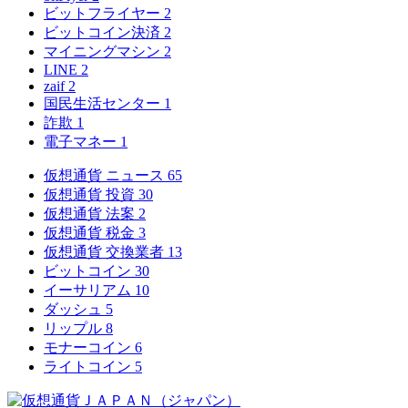
ビットフライヤー
2
ビットコイン決済
2
マイニングマシン
2
LINE
2
zaif
2
国民生活センター
1
詐欺
1
電子マネー
1
仮想通貨 ニュース
65
仮想通貨 投資
30
仮想通貨 法案
2
仮想通貨 税金
3
仮想通貨 交換業者
13
ビットコイン
30
イーサリアム
10
ダッシュ
5
リップル
8
モナーコイン
6
ライトコイン
5