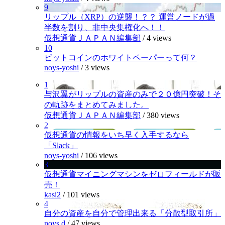
9
リップル（XRP）の逆襲！？？ 運営ノードが過
半数を割り、非中央集権化へ！！
仮想通貨ＪＡＰＡＮ編集部
/
4 views
10
ビットコインのホワイトペーパーって何？
noys-yoshi
/
3 views
1
与沢翼がリップルの資産のみで２０億円突破！そ
の軌跡をまとめてみました。
仮想通貨ＪＡＰＡＮ編集部
/
380 views
2
仮想通貨の情報をいち早く入手するなら
「Slack」
noys-yoshi
/
106 views
3
仮想通貨マイニングマシンをゼロフィールドが販
売！
kasi2
/
101 views
4
自分の資産を自分で管理出来る「分散型取引所」
noys.d
/
47 views