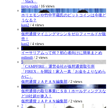
「Slack」
noys-yoshi
/
16 views
2
ホリエモンや竹中平蔵氏のビットコインは今後ど
うなる？
kasi2
/
4 views
3
仮想通貨マイニングマシンをゼロフィールドが販
売！
kasi2
/
4 views
4
イーサリアムって何？初心者向けに簡単まとめ
milimili
/
2 views
5
「CAMPFIRE」運営会社が仮想通貨取引所
「FIREX」を開設！家入一真「お金をよりなめら
かに」
仮想通貨ＪＡＰＡＮ編集部
/
2 views
6
仮想通貨の取引事業にＳＢＩホールディングスな
ど10社超が参入！
仮想通貨ＪＡＰＡＮ編集部
/
2 views
7