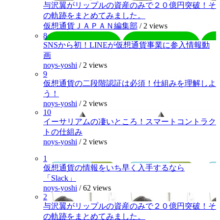
与沢翼がリップルの資産のみで２０億円突破！そ
の軌跡をまとめてみました。
仮想通貨ＪＡＰＡＮ編集部
/
2 views
8
SNSから初！LINEが仮想通貨事業に参入情報動
画
noys-yoshi
/
2 views
9
仮想通貨の二段階認証は必須！仕組みを理解しよ
う！
noys-yoshi
/
2 views
10
イーサリアムの凄いところ！スマートコントラク
トの仕組み
noys-yoshi
/
2 views
1
仮想通貨の情報をいち早く入手するなら
「Slack」
noys-yoshi
/
62 views
2
与沢翼がリップルの資産のみで２０億円突破！そ
の軌跡をまとめてみました。