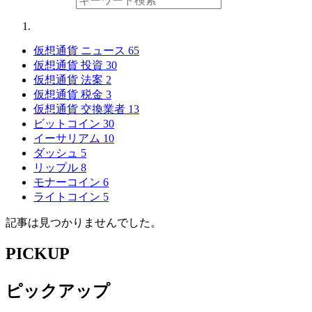
仮想通貨 ニュース
65
仮想通貨 投資
30
仮想通貨 法案
2
仮想通貨 税金
3
仮想通貨 交換業者
13
ビットコイン
30
イーサリアム
10
ダッシュ
5
リップル
8
モナーコイン
6
ライトコイン
5
記事は見つかりませんでした。
PICKUP
ピックアップ