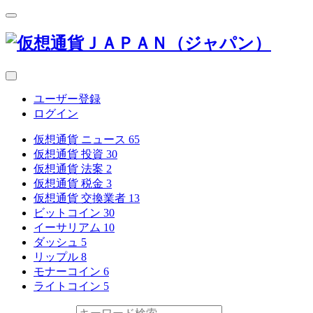
ユーザー登録
ログイン
仮想通貨 ニュース
65
仮想通貨 投資
30
仮想通貨 法案
2
仮想通貨 税金
3
仮想通貨 交換業者
13
ビットコイン
30
イーサリアム
10
ダッシュ
5
リップル
8
モナーコイン
6
ライトコイン
5