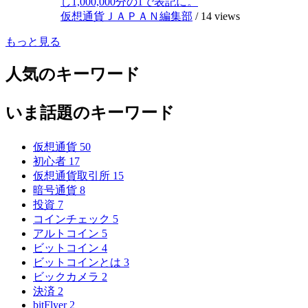
し1,000,000分の1で表記に。
仮想通貨ＪＡＰＡＮ編集部
/
14 views
もっと見る
人気のキーワード
いま話題のキーワード
仮想通貨
50
初心者
17
仮想通貨取引所
15
暗号通貨
8
投資
7
コインチェック
5
アルトコイン
5
ビットコイン
4
ビットコインとは
3
ビックカメラ
2
決済
2
bitFlyer
2