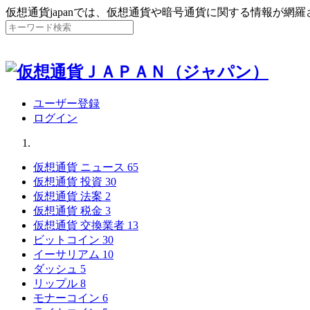
仮想通貨japanでは、仮想通貨や暗号通貨に関する情報が網
ユーザー登録
ログイン
仮想通貨 ニュース
65
仮想通貨 投資
30
仮想通貨 法案
2
仮想通貨 税金
3
仮想通貨 交換業者
13
ビットコイン
30
イーサリアム
10
ダッシュ
5
リップル
8
モナーコイン
6