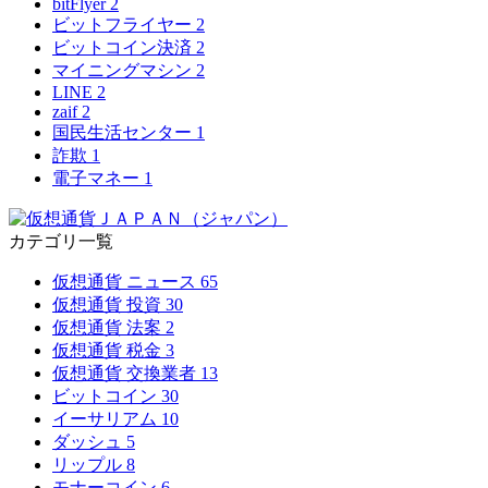
bitFlyer
2
ビットフライヤー
2
ビットコイン決済
2
マイニングマシン
2
LINE
2
zaif
2
国民生活センター
1
詐欺
1
電子マネー
1
カテゴリ一覧
仮想通貨 ニュース
65
仮想通貨 投資
30
仮想通貨 法案
2
仮想通貨 税金
3
仮想通貨 交換業者
13
ビットコイン
30
イーサリアム
10
ダッシュ
5
リップル
8
モナーコイン
6