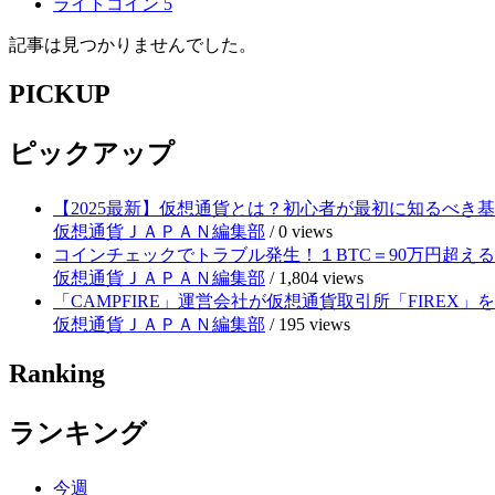
ライトコイン
5
記事は見つかりませんでした。
PICKUP
ピックアップ
【2025最新】仮想通貨とは？初心者が最初に知るべき
仮想通貨ＪＡＰＡＮ編集部
/
0 views
コインチェックでトラブル発生！１BTC＝90万円超え
仮想通貨ＪＡＰＡＮ編集部
/
1,804 views
「CAMPFIRE」運営会社が仮想通貨取引所「FIRE
仮想通貨ＪＡＰＡＮ編集部
/
195 views
Ranking
ランキング
今週