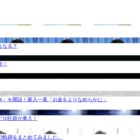
うなる？
売！
REX」を開設！家入一真「お金をよりなめらかに」
10社超が参入！
の軌跡をまとめてみました。