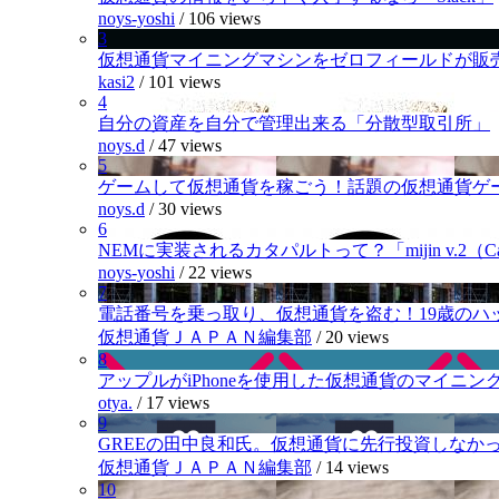
noys-yoshi
/
106 views
3
仮想通貨マイニングマシンをゼロフィールドが販
kasi2
/
101 views
4
自分の資産を自分で管理出来る「分散型取引所」
noys.d
/
47 views
5
ゲームして仮想通貨を稼ごう！話題の仮想通貨ゲ
noys.d
/
30 views
6
NEMに実装されるカタパルトって？「mijin v.2（Cat
noys-yoshi
/
22 views
7
電話番号を乗っ取り、仮想通貨を盗む！19歳のハ
仮想通貨ＪＡＰＡＮ編集部
/
20 views
8
アップルがiPhoneを使用した仮想通貨のマイニン
otya.
/
17 views
9
GREEの田中良和氏。仮想通貨に先行投資しなか
仮想通貨ＪＡＰＡＮ編集部
/
14 views
10