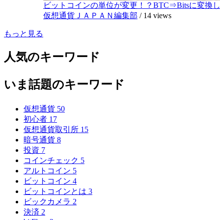
ビットコインの単位が変更！？BTC⇒Bitsに変換し1,
仮想通貨ＪＡＰＡＮ編集部
/
14 views
もっと見る
人気のキーワード
いま話題のキーワード
仮想通貨
50
初心者
17
仮想通貨取引所
15
暗号通貨
8
投資
7
コインチェック
5
アルトコイン
5
ビットコイン
4
ビットコインとは
3
ビックカメラ
2
決済
2