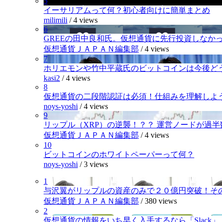
5
イーサリアムって何？初心者向けに簡単まとめ
milimili
/
4 views
6
GREEの田中良和氏。仮想通貨に先行投資しなか
仮想通貨ＪＡＰＡＮ編集部
/
4 views
7
ホリエモンや竹中平蔵氏のビットコインは今後ど
kasi2
/
4 views
8
仮想通貨の二段階認証は必須！仕組みを理解しよ
noys-yoshi
/
4 views
9
リップル（XRP）の逆襲！？？ 運営ノードが過
仮想通貨ＪＡＰＡＮ編集部
/
4 views
10
ビットコインのホワイトペーパーって何？
noys-yoshi
/
3 views
1
与沢翼がリップルの資産のみで２０億円突破！そ
仮想通貨ＪＡＰＡＮ編集部
/
380 views
2
仮想通貨の情報をいち早く入手するなら「Slack」