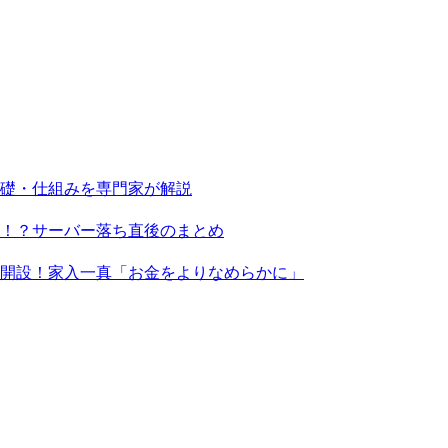
基礎・仕組みを専門家が解説
る！？サーバー落ち直後のまとめ
X」を開設！家入一真「お金をよりなめらかに」