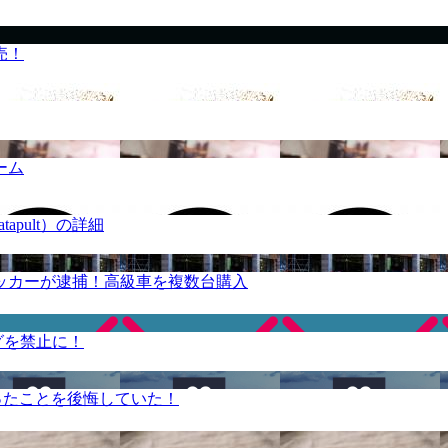
売！
ーム
apult）の詳細
ッカーが逮捕！高級車を複数台購入
グを禁止に！
ったことを後悔していた！