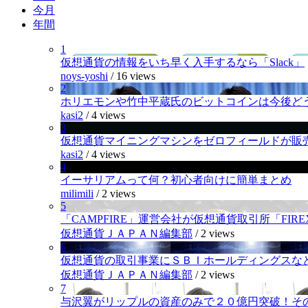
今月
年間
1
仮想通貨の情報をいち早く入手するなら「Slack」
noys-yoshi
/
16 views
2
ホリエモンや竹中平蔵氏のビットコインは今後ど
kasi2
/
4 views
3
仮想通貨マイニングマシンをゼロフィールドが販
kasi2
/
4 views
4
イーサリアムって何？初心者向けに簡単まとめ
milimili
/
2 views
5
「CAMPFIRE」運営会社が仮想通貨取引所「FI
仮想通貨ＪＡＰＡＮ編集部
/
2 views
6
仮想通貨の取引事業にＳＢＩホールディングスなど
仮想通貨ＪＡＰＡＮ編集部
/
2 views
7
与沢翼がリップルの資産のみで２０億円突破！そ