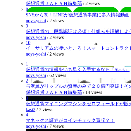
仮想通貨ＪＡＰＡＮ編集部
/
2 views
8
SNSから初！LINEが仮想通貨事業に参入情報動画
noys-yoshi
/
2 views
9
仮想通貨の二段階認証は必須！仕組みを理解しよ
noys-yoshi
/
2 views
10
イーサリアムの凄いところ！スマートコントラク
noys-yoshi
/
2 views
1
仮想通貨の情報をいち早く入手するなら「Slack」
noys-yoshi
/
62 views
2
与沢翼がリップルの資産のみで２０億円突破！そ
仮想通貨ＪＡＰＡＮ編集部
/
14 views
3
仮想通貨マイニングマシンをゼロフィールドが販
kasi2
/
7 views
4
マネックス証券がコインチェック買収？！
noys-yoshi
/
7 views