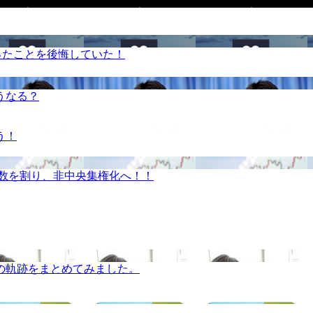
ったことを後悔していた！
うなる？
う！
半数を割り、非中央集権化へ！！
の軌跡をまとめてみました。