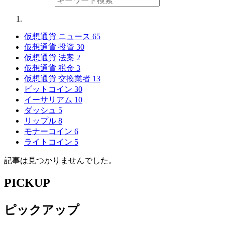
仮想通貨 ニュース
65
仮想通貨 投資
30
仮想通貨 法案
2
仮想通貨 税金
3
仮想通貨 交換業者
13
ビットコイン
30
イーサリアム
10
ダッシュ
5
リップル
8
モナーコイン
6
ライトコイン
5
記事は見つかりませんでした。
PICKUP
ピックアップ