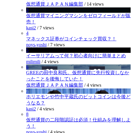
仮想通貨ＪＡＰＡＮ編集部
/
14 views
3
仮想通貨マイニングマシンをゼロフィールドが販
売！
kasi2
/
7 views
4
マネックス証券がコインチェック買収？！
noys-yoshi
/
7 views
5
イーサリアムって何？初心者向けに簡単まとめ
milimili
/
4 views
6
GREEの田中良和氏。仮想通貨に先行投資しなか
ったことを後悔していた！
仮想通貨ＪＡＰＡＮ編集部
/
4 views
7
ホリエモンや竹中平蔵氏のビットコインは今後ど
うなる？
kasi2
/
4 views
8
仮想通貨の二段階認証は必須！仕組みを理解しよ
う！
noys-yoshi
/
4 views