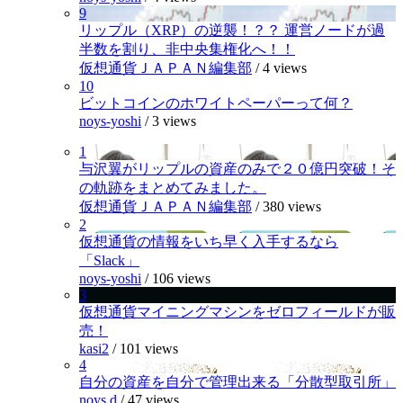
9
リップル（XRP）の逆襲！？？ 運営ノードが過
半数を割り、非中央集権化へ！！
仮想通貨ＪＡＰＡＮ編集部
/
4 views
10
ビットコインのホワイトペーパーって何？
noys-yoshi
/
3 views
1
与沢翼がリップルの資産のみで２０億円突破！そ
の軌跡をまとめてみました。
仮想通貨ＪＡＰＡＮ編集部
/
380 views
2
仮想通貨の情報をいち早く入手するなら
「Slack」
noys-yoshi
/
106 views
3
仮想通貨マイニングマシンをゼロフィールドが販
売！
kasi2
/
101 views
4
自分の資産を自分で管理出来る「分散型取引所」
noys.d
/
47 views