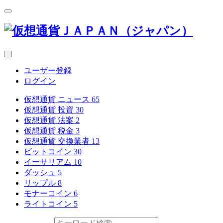
ユーザー登録
ログイン
仮想通貨 ニュース
65
仮想通貨 投資
30
仮想通貨 法案
2
仮想通貨 税金
3
仮想通貨 交換業者
13
ビットコイン
30
イーサリアム
10
ダッシュ
5
リップル
8
モナーコイン
6
ライトコイン
5