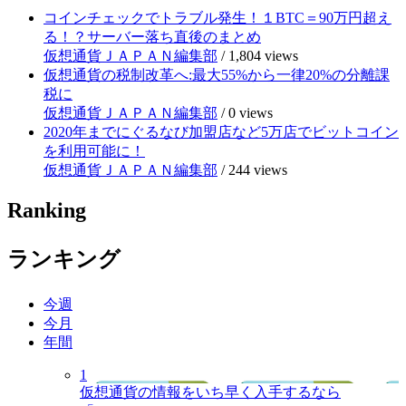
コインチェックでトラブル発生！１BTC＝90万円超え
る！？サーバー落ち直後のまとめ
仮想通貨ＪＡＰＡＮ編集部
/
1,804 views
仮想通貨の税制改革へ:最大55%から一律20%の分離課
税に
仮想通貨ＪＡＰＡＮ編集部
/
0 views
2020年までにぐるなび加盟店など5万店でビットコイン
を利用可能に！
仮想通貨ＪＡＰＡＮ編集部
/
244 views
Ranking
ランキング
今週
今月
年間
1
仮想通貨の情報をいち早く入手するなら