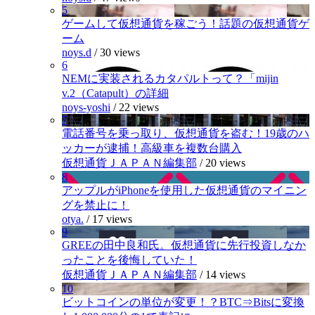
5
ゲームして仮想通貨を稼ごう！話題の仮想通貨ゲ
ーム
noys.d
/
30 views
6
NEMに実装されるカタパルトって？「mijin
v.2（Catapult）の詳細
noys-yoshi
/
22 views
7
電話番号を乗っ取り、仮想通貨を盗む！19歳のハ
ッカーが逮捕！高級車を複数台購入
仮想通貨ＪＡＰＡＮ編集部
/
20 views
8
アップルがiPhoneを使用した仮想通貨のマイニン
グを禁止に！
otya.
/
17 views
9
GREEの田中良和氏。仮想通貨に先行投資しなか
ったことを後悔していた！
仮想通貨ＪＡＰＡＮ編集部
/
14 views
10
ビットコインの単位が変更！？BTC⇒Bitsに変換