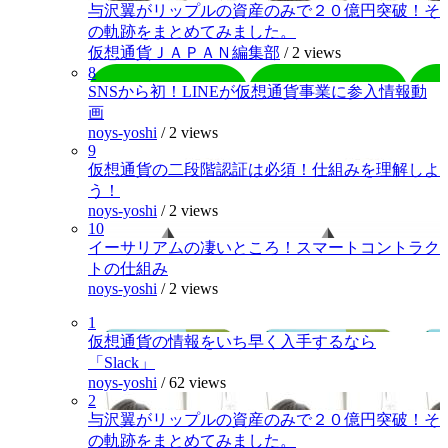
与沢翼がリップルの資産のみで２０億円突破！そ
の軌跡をまとめてみました。
仮想通貨ＪＡＰＡＮ編集部
/
2 views
8
SNSから初！LINEが仮想通貨事業に参入情報動
画
noys-yoshi
/
2 views
9
仮想通貨の二段階認証は必須！仕組みを理解しよ
う！
noys-yoshi
/
2 views
10
イーサリアムの凄いところ！スマートコントラク
トの仕組み
noys-yoshi
/
2 views
1
仮想通貨の情報をいち早く入手するなら
「Slack」
noys-yoshi
/
62 views
2
与沢翼がリップルの資産のみで２０億円突破！そ
の軌跡をまとめてみました。