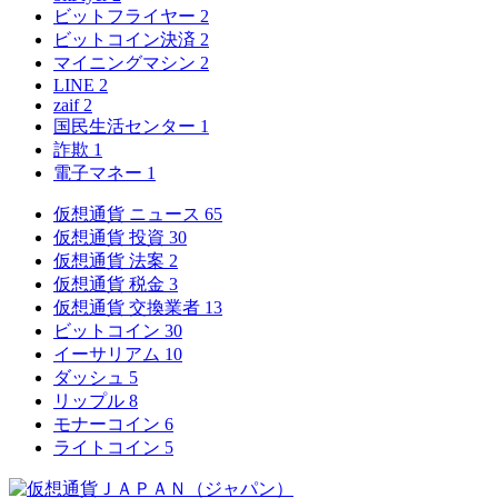
ビットフライヤー
2
ビットコイン決済
2
マイニングマシン
2
LINE
2
zaif
2
国民生活センター
1
詐欺
1
電子マネー
1
仮想通貨 ニュース
65
仮想通貨 投資
30
仮想通貨 法案
2
仮想通貨 税金
3
仮想通貨 交換業者
13
ビットコイン
30
イーサリアム
10
ダッシュ
5
リップル
8
モナーコイン
6
ライトコイン
5