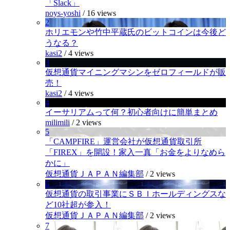
「Slack」
noys-yoshi
/
16 views
2
ホリエモンや竹中平蔵氏のビットコインは今後ど
うなる？
kasi2
/
4 views
3
仮想通貨マイニングマシンをゼロフィールドが販
売！
kasi2
/
4 views
4
イーサリアムって何？初心者向けに簡単まとめ
milimili
/
2 views
5
「CAMPFIRE」運営会社が仮想通貨取引所
「FIREX」を開設！家入一真「お金をよりなめら
かに」
仮想通貨ＪＡＰＡＮ編集部
/
2 views
6
仮想通貨の取引事業にＳＢＩホールディングスな
ど10社超が参入！
仮想通貨ＪＡＰＡＮ編集部
/
2 views
7