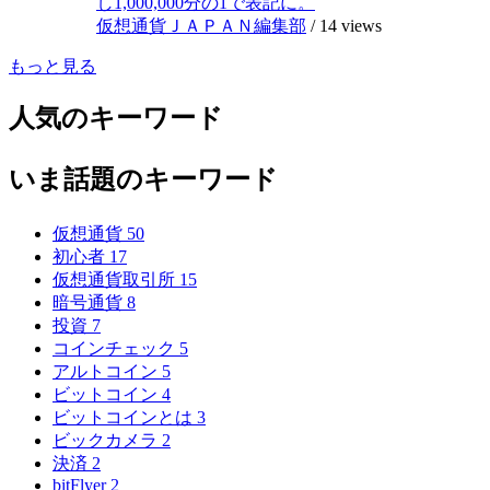
し1,000,000分の1で表記に。
仮想通貨ＪＡＰＡＮ編集部
/
14 views
もっと見る
人気のキーワード
いま話題のキーワード
仮想通貨
50
初心者
17
仮想通貨取引所
15
暗号通貨
8
投資
7
コインチェック
5
アルトコイン
5
ビットコイン
4
ビットコインとは
3
ビックカメラ
2
決済
2
bitFlyer
2