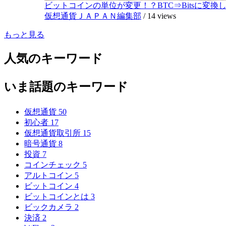
ビットコインの単位が変更！？BTC⇒Bitsに変換し1,
仮想通貨ＪＡＰＡＮ編集部
/
14 views
もっと見る
人気のキーワード
いま話題のキーワード
仮想通貨
50
初心者
17
仮想通貨取引所
15
暗号通貨
8
投資
7
コインチェック
5
アルトコイン
5
ビットコイン
4
ビットコインとは
3
ビックカメラ
2
決済
2