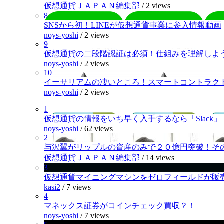
仮想通貨ＪＡＰＡＮ編集部
/
2 views
8
SNSから初！LINEが仮想通貨事業に参入情報動画
noys-yoshi
/
2 views
9
仮想通貨の二段階認証は必須！仕組みを理解しよ
noys-yoshi
/
2 views
10
イーサリアムの凄いところ！スマートコントラク
noys-yoshi
/
2 views
1
仮想通貨の情報をいち早く入手するなら「Slack」
noys-yoshi
/
62 views
2
与沢翼がリップルの資産のみで２０億円突破！そ
仮想通貨ＪＡＰＡＮ編集部
/
14 views
3
仮想通貨マイニングマシンをゼロフィールドが販
kasi2
/
7 views
4
マネックス証券がコインチェック買収？！
noys-yoshi
/
7 views