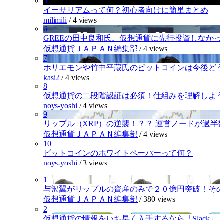
5
イーサリアムって何？初心者向けに簡単まとめ
milimili
/
4 views
6
GREEの田中良和氏。仮想通貨に先行投資しなか
仮想通貨ＪＡＰＡＮ編集部
/
4 views
7
ホリエモンや竹中平蔵氏のビットコインは今後ど
kasi2
/
4 views
8
仮想通貨の二段階認証は必須！仕組みを理解しよ
noys-yoshi
/
4 views
9
リップル（XRP）の逆襲！？？ 運営ノードが過
仮想通貨ＪＡＰＡＮ編集部
/
4 views
10
ビットコインのホワイトペーパーって何？
noys-yoshi
/
3 views
1
与沢翼がリップルの資産のみで２０億円突破！そ
仮想通貨ＪＡＰＡＮ編集部
/
380 views
2
仮想通貨の情報をいち早く入手するなら「Slack」