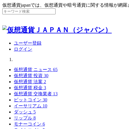
仮想通貨japanでは、仮想通貨や暗号通貨に関する情報が網
ユーザー登録
ログイン
仮想通貨 ニュース
65
仮想通貨 投資
30
仮想通貨 法案
2
仮想通貨 税金
3
仮想通貨 交換業者
13
ビットコイン
30
イーサリアム
10
ダッシュ
5
リップル
8
モナーコイン
6