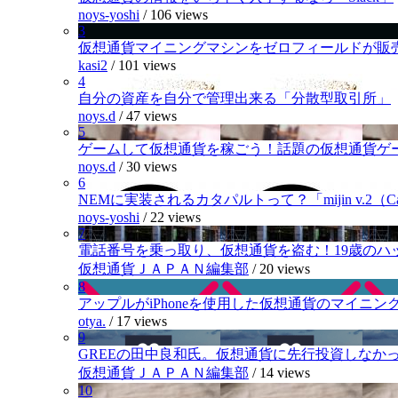
noys-yoshi
/
106 views
3
仮想通貨マイニングマシンをゼロフィールドが販
kasi2
/
101 views
4
自分の資産を自分で管理出来る「分散型取引所」
noys.d
/
47 views
5
ゲームして仮想通貨を稼ごう！話題の仮想通貨ゲ
noys.d
/
30 views
6
NEMに実装されるカタパルトって？「mijin v.2（Cat
noys-yoshi
/
22 views
7
電話番号を乗っ取り、仮想通貨を盗む！19歳のハ
仮想通貨ＪＡＰＡＮ編集部
/
20 views
8
アップルがiPhoneを使用した仮想通貨のマイニン
otya.
/
17 views
9
GREEの田中良和氏。仮想通貨に先行投資しなか
仮想通貨ＪＡＰＡＮ編集部
/
14 views
10