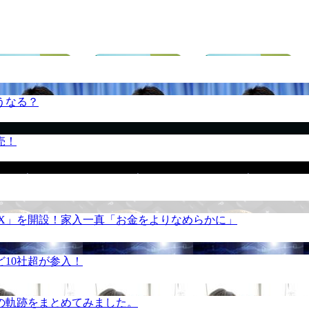
うなる？
売！
REX」を開設！家入一真「お金をよりなめらかに」
10社超が参入！
の軌跡をまとめてみました。