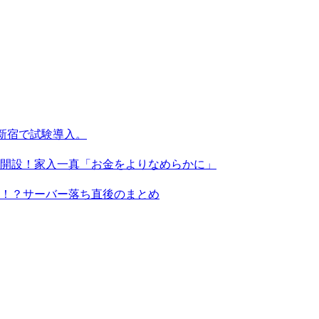
新宿で試験導入。
X」を開設！家入一真「お金をよりなめらかに」
る！？サーバー落ち直後のまとめ