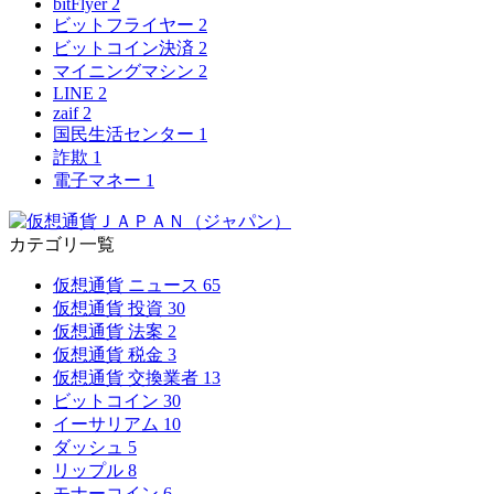
bitFlyer
2
ビットフライヤー
2
ビットコイン決済
2
マイニングマシン
2
LINE
2
zaif
2
国民生活センター
1
詐欺
1
電子マネー
1
カテゴリ一覧
仮想通貨 ニュース
65
仮想通貨 投資
30
仮想通貨 法案
2
仮想通貨 税金
3
仮想通貨 交換業者
13
ビットコイン
30
イーサリアム
10
ダッシュ
5
リップル
8
モナーコイン
6