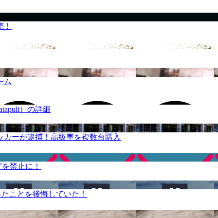
売！
ーム
apult）の詳細
ッカーが逮捕！高級車を複数台購入
グを禁止に！
ったことを後悔していた！