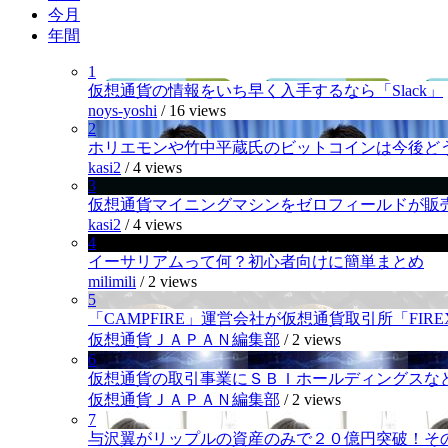
今月
年間
1
仮想通貨の情報をいち早く入手するなら「Slack」
noys-yoshi
/
16 views
2
ホリエモンや竹中平蔵氏のビットコインは今後ど
kasi2
/
4 views
3
仮想通貨マイニングマシンをゼロフィールドが販
kasi2
/
4 views
4
イーサリアムって何？初心者向けに簡単まとめ
milimili
/
2 views
5
「CAMPFIRE」運営会社が仮想通貨取引所「FI
仮想通貨ＪＡＰＡＮ編集部
/
2 views
6
仮想通貨の取引事業にＳＢＩホールディングスなど
仮想通貨ＪＡＰＡＮ編集部
/
2 views
7
与沢翼がリップルの資産のみで２０億円突破！そ