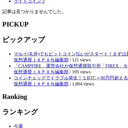
ライトコイン
5
記事は見つかりませんでした。
PICKUP
ピックアップ
マルイ(丸井)でもビットコイン払いがスタート！まずは
仮想通貨ＪＡＰＡＮ編集部
/
121 views
「CAMPFIRE」運営会社が仮想通貨取引所「FIRE
仮想通貨ＪＡＰＡＮ編集部
/
195 views
コインチェックでトラブル発生！１BTC＝90万円超え
仮想通貨ＪＡＰＡＮ編集部
/
1,804 views
Ranking
ランキング
今週