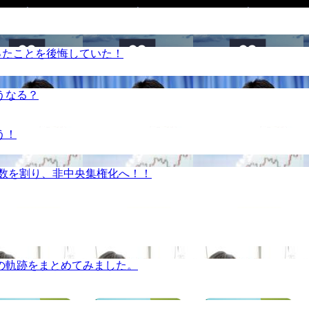
ったことを後悔していた！
うなる？
う！
半数を割り、非中央集権化へ！！
の軌跡をまとめてみました。