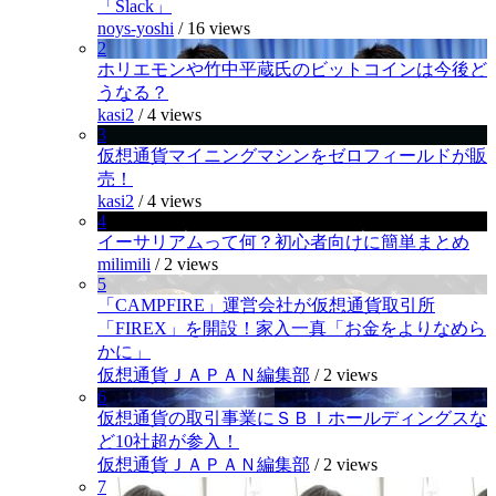
「Slack」
noys-yoshi
/
16 views
2
ホリエモンや竹中平蔵氏のビットコインは今後ど
うなる？
kasi2
/
4 views
3
仮想通貨マイニングマシンをゼロフィールドが販
売！
kasi2
/
4 views
4
イーサリアムって何？初心者向けに簡単まとめ
milimili
/
2 views
5
「CAMPFIRE」運営会社が仮想通貨取引所
「FIREX」を開設！家入一真「お金をよりなめら
かに」
仮想通貨ＪＡＰＡＮ編集部
/
2 views
6
仮想通貨の取引事業にＳＢＩホールディングスな
ど10社超が参入！
仮想通貨ＪＡＰＡＮ編集部
/
2 views
7