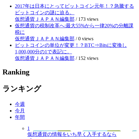
2017年は日本にとってビットコイン元年！？急騰する
ビットコインの謎に迫る。
仮想通貨ＪＡＰＡＮ編集部
/
173 views
仮想通貨の税制改革へ:最大55%から一律20%の分離課
税に
仮想通貨ＪＡＰＡＮ編集部
/
0 views
ビットコインの単位が変更！？BTC⇒Bitsに変換し
1,000,000分の1で表記に。
仮想通貨ＪＡＰＡＮ編集部
/
152 views
Ranking
ランキング
今週
今月
年間
1
仮想通貨の情報をいち早く入手するなら