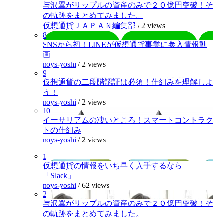
与沢翼がリップルの資産のみで２０億円突破！そ
の軌跡をまとめてみました。
仮想通貨ＪＡＰＡＮ編集部
/
2 views
8
SNSから初！LINEが仮想通貨事業に参入情報動
画
noys-yoshi
/
2 views
9
仮想通貨の二段階認証は必須！仕組みを理解しよ
う！
noys-yoshi
/
2 views
10
イーサリアムの凄いところ！スマートコントラク
トの仕組み
noys-yoshi
/
2 views
1
仮想通貨の情報をいち早く入手するなら
「Slack」
noys-yoshi
/
62 views
2
与沢翼がリップルの資産のみで２０億円突破！そ
の軌跡をまとめてみました。