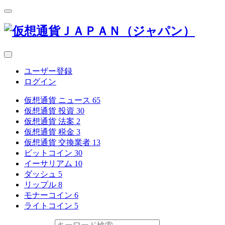
ユーザー登録
ログイン
仮想通貨 ニュース
65
仮想通貨 投資
30
仮想通貨 法案
2
仮想通貨 税金
3
仮想通貨 交換業者
13
ビットコイン
30
イーサリアム
10
ダッシュ
5
リップル
8
モナーコイン
6
ライトコイン
5