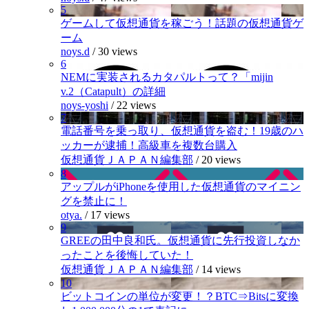
5
ゲームして仮想通貨を稼ごう！話題の仮想通貨ゲ
ーム
noys.d
/
30 views
6
NEMに実装されるカタパルトって？「mijin
v.2（Catapult）の詳細
noys-yoshi
/
22 views
7
電話番号を乗っ取り、仮想通貨を盗む！19歳のハ
ッカーが逮捕！高級車を複数台購入
仮想通貨ＪＡＰＡＮ編集部
/
20 views
8
アップルがiPhoneを使用した仮想通貨のマイニン
グを禁止に！
otya.
/
17 views
9
GREEの田中良和氏。仮想通貨に先行投資しなか
ったことを後悔していた！
仮想通貨ＪＡＰＡＮ編集部
/
14 views
10
ビットコインの単位が変更！？BTC⇒Bitsに変換