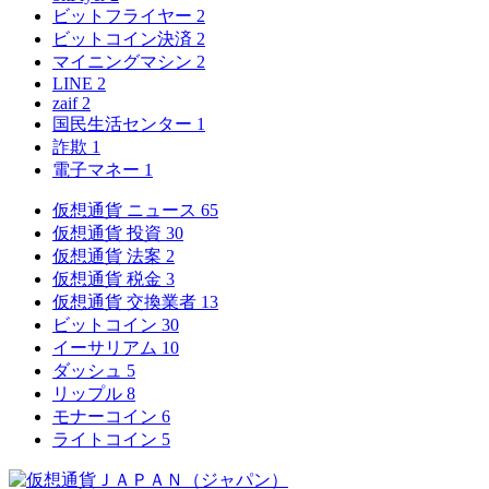
ビットフライヤー
2
ビットコイン決済
2
マイニングマシン
2
LINE
2
zaif
2
国民生活センター
1
詐欺
1
電子マネー
1
仮想通貨 ニュース
65
仮想通貨 投資
30
仮想通貨 法案
2
仮想通貨 税金
3
仮想通貨 交換業者
13
ビットコイン
30
イーサリアム
10
ダッシュ
5
リップル
8
モナーコイン
6
ライトコイン
5