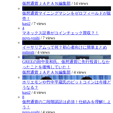
仮想通貨ＪＡＰＡＮ編集部
/
14 views
3
仮想通貨マイニングマシンをゼロフィールドが販
売！
kasi2
/
7 views
4
マネックス証券がコインチェック買収？！
noys-yoshi
/
7 views
5
イーサリアムって何？初心者向けに簡単まとめ
milimili
/
4 views
6
GREEの田中良和氏。仮想通貨に先行投資しなか
ったことを後悔していた！
仮想通貨ＪＡＰＡＮ編集部
/
4 views
7
ホリエモンや竹中平蔵氏のビットコインは今後ど
うなる？
kasi2
/
4 views
8
仮想通貨の二段階認証は必須！仕組みを理解しよ
う！
noys-yoshi
/
4 views