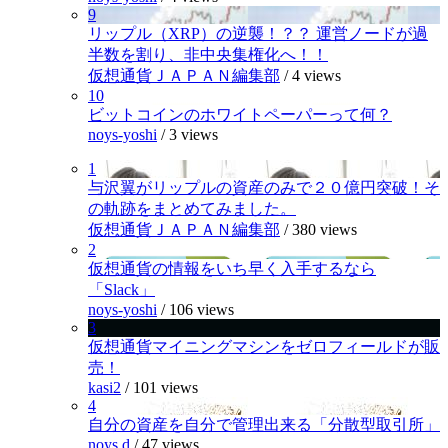
9
リップル（XRP）の逆襲！？？ 運営ノードが過
半数を割り、非中央集権化へ！！
仮想通貨ＪＡＰＡＮ編集部
/
4 views
10
ビットコインのホワイトペーパーって何？
noys-yoshi
/
3 views
1
与沢翼がリップルの資産のみで２０億円突破！そ
の軌跡をまとめてみました。
仮想通貨ＪＡＰＡＮ編集部
/
380 views
2
仮想通貨の情報をいち早く入手するなら
「Slack」
noys-yoshi
/
106 views
3
仮想通貨マイニングマシンをゼロフィールドが販
売！
kasi2
/
101 views
4
自分の資産を自分で管理出来る「分散型取引所」
noys.d
/
47 views