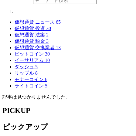
仮想通貨 ニュース
65
仮想通貨 投資
30
仮想通貨 法案
2
仮想通貨 税金
3
仮想通貨 交換業者
13
ビットコイン
30
イーサリアム
10
ダッシュ
5
リップル
8
モナーコイン
6
ライトコイン
5
記事は見つかりませんでした。
PICKUP
ピックアップ