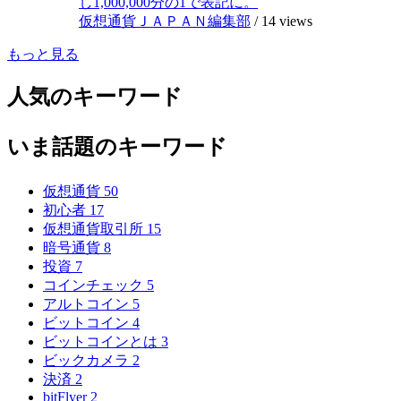
し1,000,000分の1で表記に。
仮想通貨ＪＡＰＡＮ編集部
/
14 views
もっと見る
人気のキーワード
いま話題のキーワード
仮想通貨
50
初心者
17
仮想通貨取引所
15
暗号通貨
8
投資
7
コインチェック
5
アルトコイン
5
ビットコイン
4
ビットコインとは
3
ビックカメラ
2
決済
2
bitFlyer
2