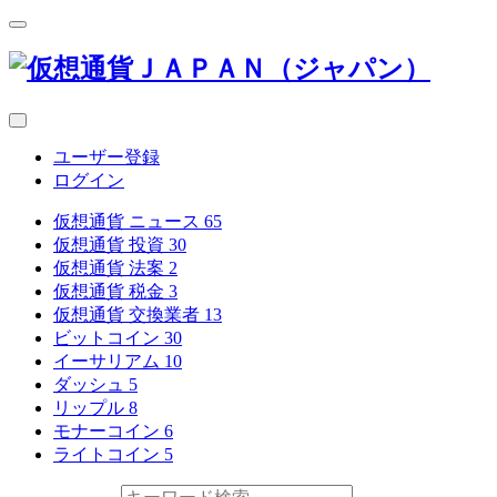
ユーザー登録
ログイン
仮想通貨 ニュース
65
仮想通貨 投資
30
仮想通貨 法案
2
仮想通貨 税金
3
仮想通貨 交換業者
13
ビットコイン
30
イーサリアム
10
ダッシュ
5
リップル
8
モナーコイン
6
ライトコイン
5