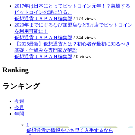
2017年は日本にとってビットコイン元年！？急騰する
ビットコインの謎に迫る。
仮想通貨ＪＡＰＡＮ編集部
/
173 views
2020年までにぐるなび加盟店など5万店でビットコイン
を利用可能に！
仮想通貨ＪＡＰＡＮ編集部
/
244 views
【2025最新】仮想通貨とは？初心者が最初に知るべき
基礎・仕組みを専門家が解説
仮想通貨ＪＡＰＡＮ編集部
/
0 views
Ranking
ランキング
今週
今月
年間
1
仮想通貨の情報をいち早く入手するなら