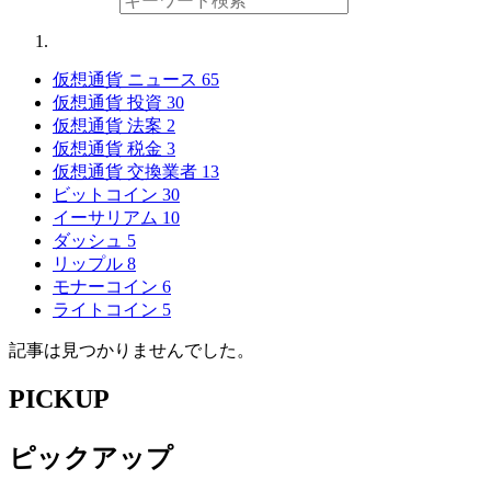
仮想通貨 ニュース
65
仮想通貨 投資
30
仮想通貨 法案
2
仮想通貨 税金
3
仮想通貨 交換業者
13
ビットコイン
30
イーサリアム
10
ダッシュ
5
リップル
8
モナーコイン
6
ライトコイン
5
記事は見つかりませんでした。
PICKUP
ピックアップ