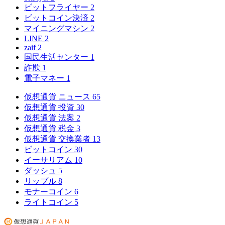
ビットフライヤー
2
ビットコイン決済
2
マイニングマシン
2
LINE
2
zaif
2
国民生活センター
1
詐欺
1
電子マネー
1
仮想通貨 ニュース
65
仮想通貨 投資
30
仮想通貨 法案
2
仮想通貨 税金
3
仮想通貨 交換業者
13
ビットコイン
30
イーサリアム
10
ダッシュ
5
リップル
8
モナーコイン
6
ライトコイン
5