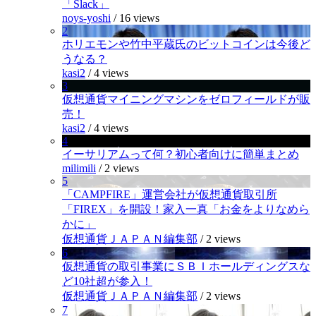
「Slack」
noys-yoshi
/
16 views
2
ホリエモンや竹中平蔵氏のビットコインは今後ど
うなる？
kasi2
/
4 views
3
仮想通貨マイニングマシンをゼロフィールドが販
売！
kasi2
/
4 views
4
イーサリアムって何？初心者向けに簡単まとめ
milimili
/
2 views
5
「CAMPFIRE」運営会社が仮想通貨取引所
「FIREX」を開設！家入一真「お金をよりなめら
かに」
仮想通貨ＪＡＰＡＮ編集部
/
2 views
6
仮想通貨の取引事業にＳＢＩホールディングスな
ど10社超が参入！
仮想通貨ＪＡＰＡＮ編集部
/
2 views
7