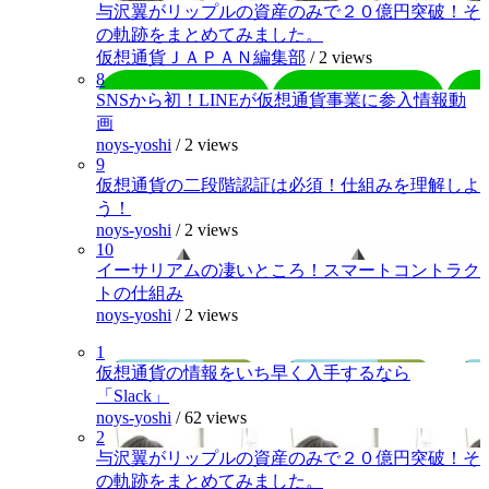
与沢翼がリップルの資産のみで２０億円突破！そ
の軌跡をまとめてみました。
仮想通貨ＪＡＰＡＮ編集部
/
2 views
8
SNSから初！LINEが仮想通貨事業に参入情報動
画
noys-yoshi
/
2 views
9
仮想通貨の二段階認証は必須！仕組みを理解しよ
う！
noys-yoshi
/
2 views
10
イーサリアムの凄いところ！スマートコントラク
トの仕組み
noys-yoshi
/
2 views
1
仮想通貨の情報をいち早く入手するなら
「Slack」
noys-yoshi
/
62 views
2
与沢翼がリップルの資産のみで２０億円突破！そ
の軌跡をまとめてみました。