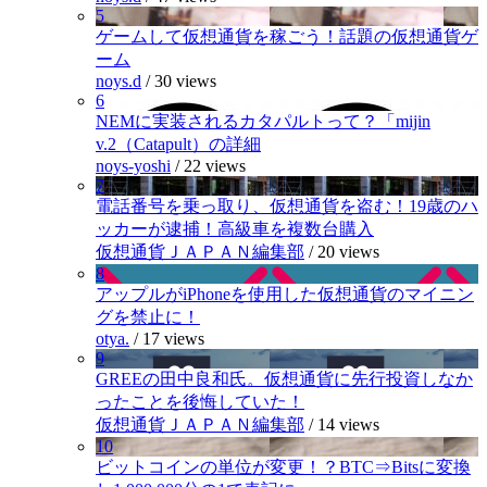
5
ゲームして仮想通貨を稼ごう！話題の仮想通貨ゲ
ーム
noys.d
/
30 views
6
NEMに実装されるカタパルトって？「mijin
v.2（Catapult）の詳細
noys-yoshi
/
22 views
7
電話番号を乗っ取り、仮想通貨を盗む！19歳のハ
ッカーが逮捕！高級車を複数台購入
仮想通貨ＪＡＰＡＮ編集部
/
20 views
8
アップルがiPhoneを使用した仮想通貨のマイニン
グを禁止に！
otya.
/
17 views
9
GREEの田中良和氏。仮想通貨に先行投資しなか
ったことを後悔していた！
仮想通貨ＪＡＰＡＮ編集部
/
14 views
10
ビットコインの単位が変更！？BTC⇒Bitsに変換