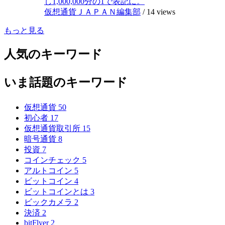
し1,000,000分の1で表記に。
仮想通貨ＪＡＰＡＮ編集部
/
14 views
もっと見る
人気のキーワード
いま話題のキーワード
仮想通貨
50
初心者
17
仮想通貨取引所
15
暗号通貨
8
投資
7
コインチェック
5
アルトコイン
5
ビットコイン
4
ビットコインとは
3
ビックカメラ
2
決済
2
bitFlyer
2