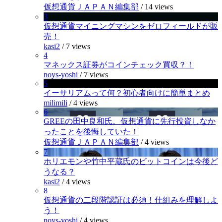
仮想通貨ＪＡＰＡＮ編集部
/
14 views
3
仮想通貨マイニングマシンをゼロフィールドが販
売！
kasi2
/
7 views
4
マネックス証券がコインチェック買収？！
noys-yoshi
/
7 views
5
イーサリアムって何？初心者向けに簡単まとめ
milimili
/
4 views
6
GREEの田中良和氏。仮想通貨に先行投資しなか
ったことを後悔していた！
仮想通貨ＪＡＰＡＮ編集部
/
4 views
7
ホリエモンや竹中平蔵氏のビットコインは今後ど
うなる？
kasi2
/
4 views
8
仮想通貨の二段階認証は必須！仕組みを理解しよ
う！
noys-yoshi
/
4 views