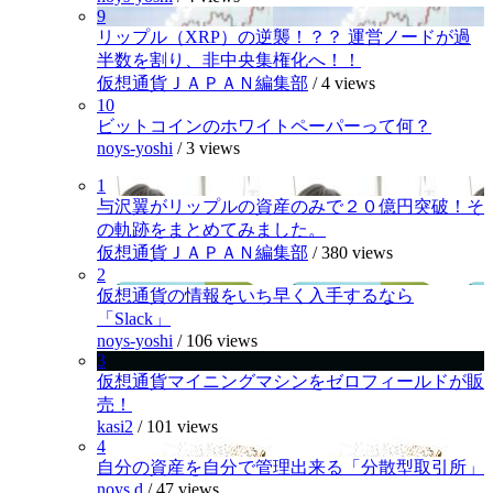
9
リップル（XRP）の逆襲！？？ 運営ノードが過
半数を割り、非中央集権化へ！！
仮想通貨ＪＡＰＡＮ編集部
/
4 views
10
ビットコインのホワイトペーパーって何？
noys-yoshi
/
3 views
1
与沢翼がリップルの資産のみで２０億円突破！そ
の軌跡をまとめてみました。
仮想通貨ＪＡＰＡＮ編集部
/
380 views
2
仮想通貨の情報をいち早く入手するなら
「Slack」
noys-yoshi
/
106 views
3
仮想通貨マイニングマシンをゼロフィールドが販
売！
kasi2
/
101 views
4
自分の資産を自分で管理出来る「分散型取引所」
noys.d
/
47 views