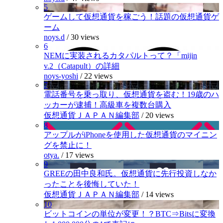
5
ゲームして仮想通貨を稼ごう！話題の仮想通貨ゲ
ーム
noys.d
/
30 views
6
NEMに実装されるカタパルトって？「mijin
v.2（Catapult）の詳細
noys-yoshi
/
22 views
7
電話番号を乗っ取り、仮想通貨を盗む！19歳のハ
ッカーが逮捕！高級車を複数台購入
仮想通貨ＪＡＰＡＮ編集部
/
20 views
8
アップルがiPhoneを使用した仮想通貨のマイニン
グを禁止に！
otya.
/
17 views
9
GREEの田中良和氏。仮想通貨に先行投資しなか
ったことを後悔していた！
仮想通貨ＪＡＰＡＮ編集部
/
14 views
10
ビットコインの単位が変更！？BTC⇒Bitsに変換