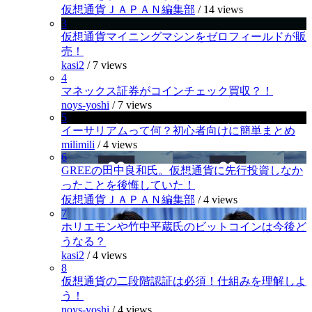
仮想通貨ＪＡＰＡＮ編集部
/
14 views
3
仮想通貨マイニングマシンをゼロフィールドが販
売！
kasi2
/
7 views
4
マネックス証券がコインチェック買収？！
noys-yoshi
/
7 views
5
イーサリアムって何？初心者向けに簡単まとめ
milimili
/
4 views
6
GREEの田中良和氏。仮想通貨に先行投資しなか
ったことを後悔していた！
仮想通貨ＪＡＰＡＮ編集部
/
4 views
7
ホリエモンや竹中平蔵氏のビットコインは今後ど
うなる？
kasi2
/
4 views
8
仮想通貨の二段階認証は必須！仕組みを理解しよ
う！
noys-yoshi
/
4 views