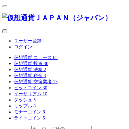
ユーザー登録
ログイン
仮想通貨 ニュース
65
仮想通貨 投資
30
仮想通貨 法案
2
仮想通貨 税金
3
仮想通貨 交換業者
13
ビットコイン
30
イーサリアム
10
ダッシュ
5
リップル
8
モナーコイン
6
ライトコイン
5