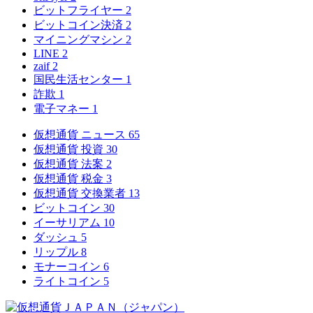
ビットフライヤー
2
ビットコイン決済
2
マイニングマシン
2
LINE
2
zaif
2
国民生活センター
1
詐欺
1
電子マネー
1
仮想通貨 ニュース
65
仮想通貨 投資
30
仮想通貨 法案
2
仮想通貨 税金
3
仮想通貨 交換業者
13
ビットコイン
30
イーサリアム
10
ダッシュ
5
リップル
8
モナーコイン
6
ライトコイン
5