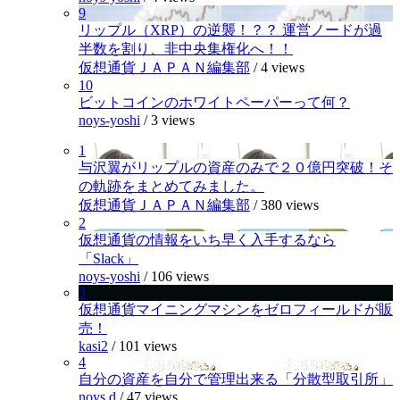
9
リップル（XRP）の逆襲！？？ 運営ノードが過
半数を割り、非中央集権化へ！！
仮想通貨ＪＡＰＡＮ編集部
/
4 views
10
ビットコインのホワイトペーパーって何？
noys-yoshi
/
3 views
1
与沢翼がリップルの資産のみで２０億円突破！そ
の軌跡をまとめてみました。
仮想通貨ＪＡＰＡＮ編集部
/
380 views
2
仮想通貨の情報をいち早く入手するなら
「Slack」
noys-yoshi
/
106 views
3
仮想通貨マイニングマシンをゼロフィールドが販
売！
kasi2
/
101 views
4
自分の資産を自分で管理出来る「分散型取引所」
noys.d
/
47 views