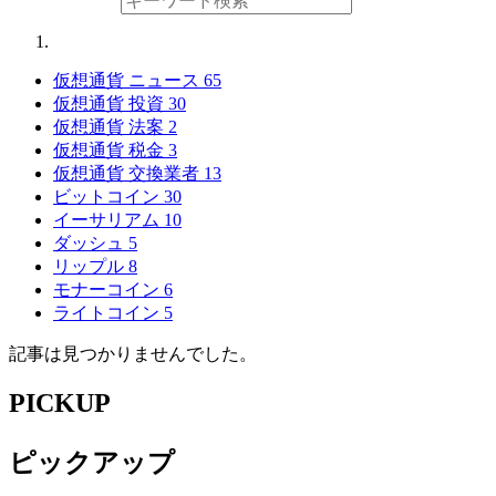
仮想通貨 ニュース
65
仮想通貨 投資
30
仮想通貨 法案
2
仮想通貨 税金
3
仮想通貨 交換業者
13
ビットコイン
30
イーサリアム
10
ダッシュ
5
リップル
8
モナーコイン
6
ライトコイン
5
記事は見つかりませんでした。
PICKUP
ピックアップ