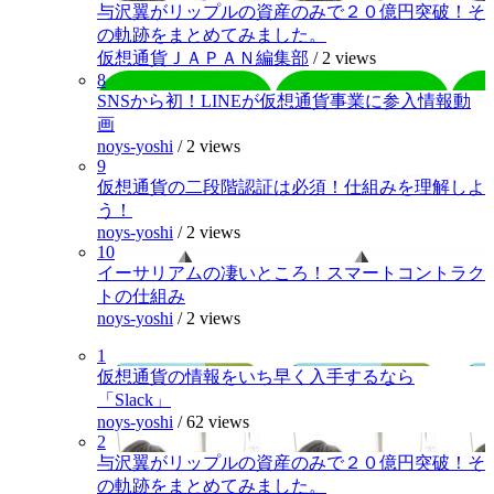
与沢翼がリップルの資産のみで２０億円突破！そ
の軌跡をまとめてみました。
仮想通貨ＪＡＰＡＮ編集部
/
2 views
8
SNSから初！LINEが仮想通貨事業に参入情報動
画
noys-yoshi
/
2 views
9
仮想通貨の二段階認証は必須！仕組みを理解しよ
う！
noys-yoshi
/
2 views
10
イーサリアムの凄いところ！スマートコントラク
トの仕組み
noys-yoshi
/
2 views
1
仮想通貨の情報をいち早く入手するなら
「Slack」
noys-yoshi
/
62 views
2
与沢翼がリップルの資産のみで２０億円突破！そ
の軌跡をまとめてみました。