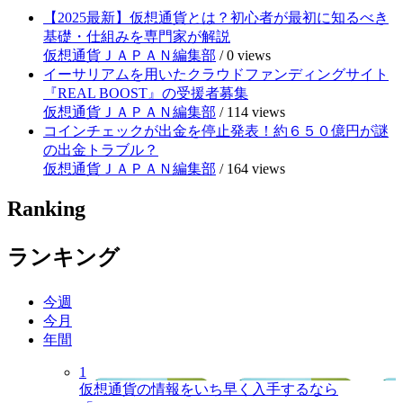
【2025最新】仮想通貨とは？初心者が最初に知るべき
基礎・仕組みを専門家が解説
仮想通貨ＪＡＰＡＮ編集部
/
0 views
イーサリアムを用いたクラウドファンディングサイト
『REAL BOOST』の受援者募集
仮想通貨ＪＡＰＡＮ編集部
/
114 views
コインチェックが出金を停止発表！約６５０億円が謎
の出金トラブル？
仮想通貨ＪＡＰＡＮ編集部
/
164 views
Ranking
ランキング
今週
今月
年間
1
仮想通貨の情報をいち早く入手するなら