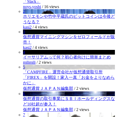
「Slack」
noys-yoshi
/
16 views
2
ホリエモンや竹中平蔵氏のビットコインは今後ど
うなる？
kasi2
/
4 views
3
仮想通貨マイニングマシンをゼロフィールドが販
売！
kasi2
/
4 views
4
イーサリアムって何？初心者向けに簡単まとめ
milimili
/
2 views
5
「CAMPFIRE」運営会社が仮想通貨取引所
「FIREX」を開設！家入一真「お金をよりなめら
かに」
仮想通貨ＪＡＰＡＮ編集部
/
2 views
6
仮想通貨の取引事業にＳＢＩホールディングスな
ど10社超が参入！
仮想通貨ＪＡＰＡＮ編集部
/
2 views
7