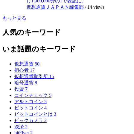
し1,000,000分の1で表記に。
仮想通貨ＪＡＰＡＮ編集部
/
14 views
もっと見る
人気のキーワード
いま話題のキーワード
仮想通貨
50
初心者
17
仮想通貨取引所
15
暗号通貨
8
投資
7
コインチェック
5
アルトコイン
5
ビットコイン
4
ビットコインとは
3
ビックカメラ
2
決済
2
bitFlyer
2