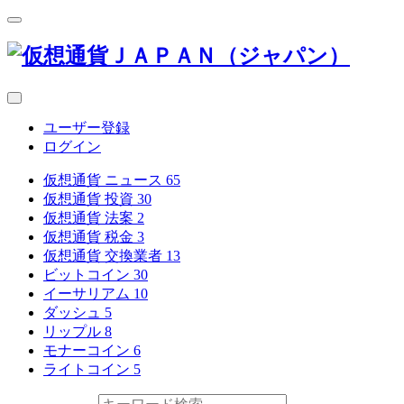
ユーザー登録
ログイン
仮想通貨 ニュース
65
仮想通貨 投資
30
仮想通貨 法案
2
仮想通貨 税金
3
仮想通貨 交換業者
13
ビットコイン
30
イーサリアム
10
ダッシュ
5
リップル
8
モナーコイン
6
ライトコイン
5