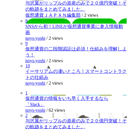
与沢翼がリップルの資産のみで２０億円突破！そ
の軌跡をまとめてみました。
仮想通貨ＪＡＰＡＮ編集部
/
2 views
8
SNSから初！LINEが仮想通貨事業に参入情報動
画
noys-yoshi
/
2 views
9
仮想通貨の二段階認証は必須！仕組みを理解しよ
う！
noys-yoshi
/
2 views
10
イーサリアムの凄いところ！スマートコントラク
トの仕組み
noys-yoshi
/
2 views
1
仮想通貨の情報をいち早く入手するなら
「Slack」
noys-yoshi
/
62 views
2
与沢翼がリップルの資産のみで２０億円突破！そ
の軌跡をまとめてみました。