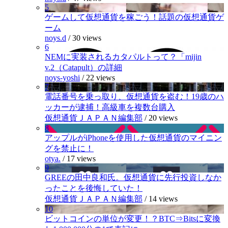
5
ゲームして仮想通貨を稼ごう！話題の仮想通貨ゲ
ーム
noys.d
/
30 views
6
NEMに実装されるカタパルトって？「mijin
v.2（Catapult）の詳細
noys-yoshi
/
22 views
7
電話番号を乗っ取り、仮想通貨を盗む！19歳のハ
ッカーが逮捕！高級車を複数台購入
仮想通貨ＪＡＰＡＮ編集部
/
20 views
8
アップルがiPhoneを使用した仮想通貨のマイニン
グを禁止に！
otya.
/
17 views
9
GREEの田中良和氏。仮想通貨に先行投資しなか
ったことを後悔していた！
仮想通貨ＪＡＰＡＮ編集部
/
14 views
10
ビットコインの単位が変更！？BTC⇒Bitsに変換