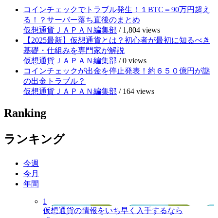
コインチェックでトラブル発生！１BTC＝90万円超え
る！？サーバー落ち直後のまとめ
仮想通貨ＪＡＰＡＮ編集部
/
1,804 views
【2025最新】仮想通貨とは？初心者が最初に知るべき
基礎・仕組みを専門家が解説
仮想通貨ＪＡＰＡＮ編集部
/
0 views
コインチェックが出金を停止発表！約６５０億円が謎
の出金トラブル？
仮想通貨ＪＡＰＡＮ編集部
/
164 views
Ranking
ランキング
今週
今月
年間
1
仮想通貨の情報をいち早く入手するなら