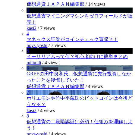
仮想通貨ＪＡＰＡＮ編集部
/
14 views
3
仮想通貨マイニングマシンをゼロフィールドが販
売！
kasi2
/
7 views
4
マネックス証券がコインチェック買収？！
noys-yoshi
/
7 views
5
イーサリアムって何？初心者向けに簡単まとめ
milimili
/
4 views
6
GREEの田中良和氏。仮想通貨に先行投資しなか
ったことを後悔していた！
仮想通貨ＪＡＰＡＮ編集部
/
4 views
7
ホリエモンや竹中平蔵氏のビットコインは今後ど
うなる？
kasi2
/
4 views
8
仮想通貨の二段階認証は必須！仕組みを理解しよ
う！
noys-yoshi
/
4 views