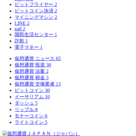
ビットフライヤー
2
ビットコイン決済
2
マイニングマシン
2
LINE
2
zaif
2
国民生活センター
1
詐欺
1
電子マネー
1
仮想通貨 ニュース
65
仮想通貨 投資
30
仮想通貨 法案
2
仮想通貨 税金
3
仮想通貨 交換業者
13
ビットコイン
30
イーサリアム
10
ダッシュ
5
リップル
8
モナーコイン
6
ライトコイン
5