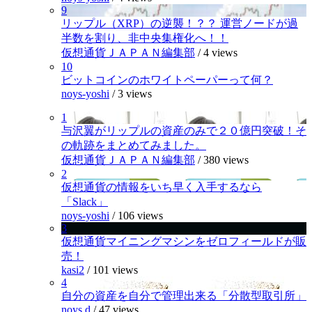
9
リップル（XRP）の逆襲！？？ 運営ノードが過
半数を割り、非中央集権化へ！！
仮想通貨ＪＡＰＡＮ編集部
/
4 views
10
ビットコインのホワイトペーパーって何？
noys-yoshi
/
3 views
1
与沢翼がリップルの資産のみで２０億円突破！そ
の軌跡をまとめてみました。
仮想通貨ＪＡＰＡＮ編集部
/
380 views
2
仮想通貨の情報をいち早く入手するなら
「Slack」
noys-yoshi
/
106 views
3
仮想通貨マイニングマシンをゼロフィールドが販
売！
kasi2
/
101 views
4
自分の資産を自分で管理出来る「分散型取引所」
noys.d
/
47 views