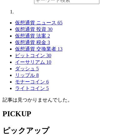
仮想通貨 ニュース
65
仮想通貨 投資
30
仮想通貨 法案
2
仮想通貨 税金
3
仮想通貨 交換業者
13
ビットコイン
30
イーサリアム
10
ダッシュ
5
リップル
8
モナーコイン
6
ライトコイン
5
記事は見つかりませんでした。
PICKUP
ピックアップ