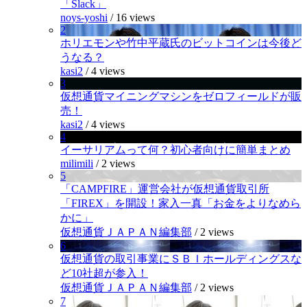
「Slack」
noys-yoshi
/
16 views
2
ホリエモンや竹中平蔵氏のビットコインは今後ど
うなる？
kasi2
/
4 views
3
仮想通貨マイニングマシンをゼロフィールドが販
売！
kasi2
/
4 views
4
イーサリアムって何？初心者向けに簡単まとめ
milimili
/
2 views
5
「CAMPFIRE」運営会社が仮想通貨取引所
「FIREX」を開設！家入一真「お金をよりなめら
かに」
仮想通貨ＪＡＰＡＮ編集部
/
2 views
6
仮想通貨の取引事業にＳＢＩホールディングスな
ど10社超が参入！
仮想通貨ＪＡＰＡＮ編集部
/
2 views
7