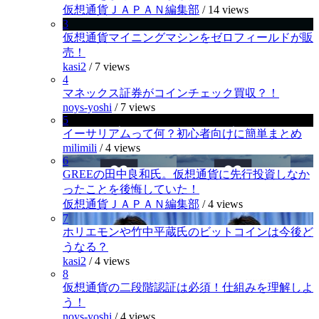
仮想通貨ＪＡＰＡＮ編集部
/
14 views
3
仮想通貨マイニングマシンをゼロフィールドが販
売！
kasi2
/
7 views
4
マネックス証券がコインチェック買収？！
noys-yoshi
/
7 views
5
イーサリアムって何？初心者向けに簡単まとめ
milimili
/
4 views
6
GREEの田中良和氏。仮想通貨に先行投資しなか
ったことを後悔していた！
仮想通貨ＪＡＰＡＮ編集部
/
4 views
7
ホリエモンや竹中平蔵氏のビットコインは今後ど
うなる？
kasi2
/
4 views
8
仮想通貨の二段階認証は必須！仕組みを理解しよ
う！
noys-yoshi
/
4 views