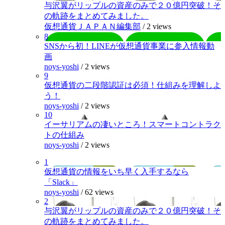
与沢翼がリップルの資産のみで２０億円突破！そ
の軌跡をまとめてみました。
仮想通貨ＪＡＰＡＮ編集部
/
2 views
8
SNSから初！LINEが仮想通貨事業に参入情報動
画
noys-yoshi
/
2 views
9
仮想通貨の二段階認証は必須！仕組みを理解しよ
う！
noys-yoshi
/
2 views
10
イーサリアムの凄いところ！スマートコントラク
トの仕組み
noys-yoshi
/
2 views
1
仮想通貨の情報をいち早く入手するなら
「Slack」
noys-yoshi
/
62 views
2
与沢翼がリップルの資産のみで２０億円突破！そ
の軌跡をまとめてみました。