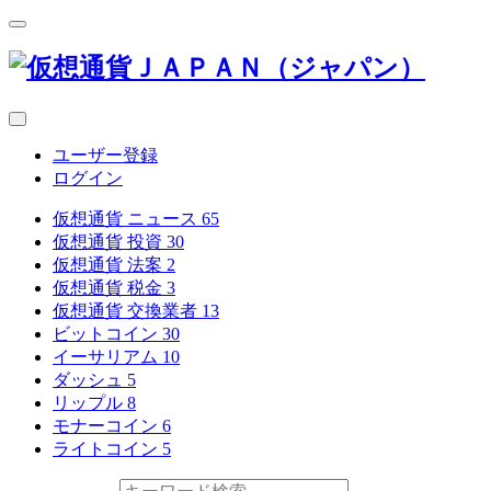
ユーザー登録
ログイン
仮想通貨 ニュース
65
仮想通貨 投資
30
仮想通貨 法案
2
仮想通貨 税金
3
仮想通貨 交換業者
13
ビットコイン
30
イーサリアム
10
ダッシュ
5
リップル
8
モナーコイン
6
ライトコイン
5