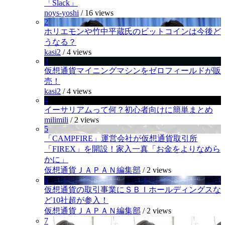
「Slack」
noys-yoshi
/
16 views
2
ホリエモンや竹中平蔵氏のビットコインは今後ど
うなる？
kasi2
/
4 views
3
仮想通貨マイニングマシンをゼロフィールドが販
売！
kasi2
/
4 views
4
イーサリアムって何？初心者向けに簡単まとめ
milimili
/
2 views
5
「CAMPFIRE」運営会社が仮想通貨取引所
「FIREX」を開設！家入一真「お金をよりなめら
かに」
仮想通貨ＪＡＰＡＮ編集部
/
2 views
6
仮想通貨の取引事業にＳＢＩホールディングスな
ど10社超が参入！
仮想通貨ＪＡＰＡＮ編集部
/
2 views
7