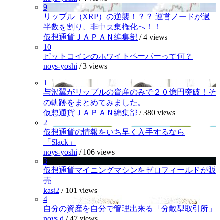
9
リップル（XRP）の逆襲！？？ 運営ノードが過
半数を割り、非中央集権化へ！！
仮想通貨ＪＡＰＡＮ編集部
/
4 views
10
ビットコインのホワイトペーパーって何？
noys-yoshi
/
3 views
1
与沢翼がリップルの資産のみで２０億円突破！そ
の軌跡をまとめてみました。
仮想通貨ＪＡＰＡＮ編集部
/
380 views
2
仮想通貨の情報をいち早く入手するなら
「Slack」
noys-yoshi
/
106 views
3
仮想通貨マイニングマシンをゼロフィールドが販
売！
kasi2
/
101 views
4
自分の資産を自分で管理出来る「分散型取引所」
noys.d
/
47 views