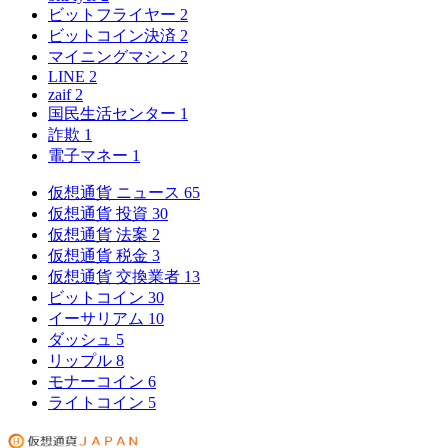
ビットフライヤー
2
ビットコイン決済
2
マイニングマシン
2
LINE
2
zaif
2
国民生活センター
1
詐欺
1
電子マネー
1
仮想通貨 ニュース
65
仮想通貨 投資
30
仮想通貨 法案
2
仮想通貨 税金
3
仮想通貨 交換業者
13
ビットコイン
30
イーサリアム
10
ダッシュ
5
リップル
8
モナーコイン
6
ライトコイン
5