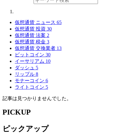
仮想通貨 ニュース
65
仮想通貨 投資
30
仮想通貨 法案
2
仮想通貨 税金
3
仮想通貨 交換業者
13
ビットコイン
30
イーサリアム
10
ダッシュ
5
リップル
8
モナーコイン
6
ライトコイン
5
記事は見つかりませんでした。
PICKUP
ピックアップ