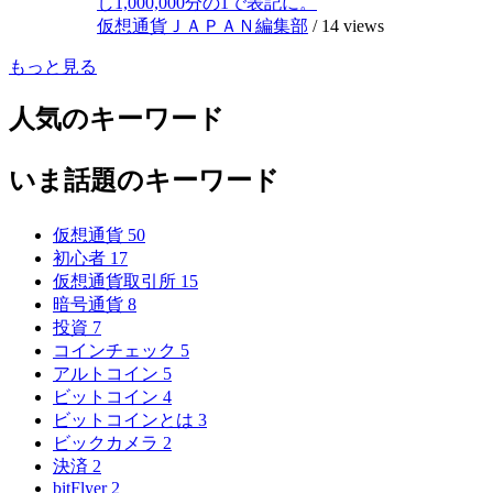
し1,000,000分の1で表記に。
仮想通貨ＪＡＰＡＮ編集部
/
14 views
もっと見る
人気のキーワード
いま話題のキーワード
仮想通貨
50
初心者
17
仮想通貨取引所
15
暗号通貨
8
投資
7
コインチェック
5
アルトコイン
5
ビットコイン
4
ビットコインとは
3
ビックカメラ
2
決済
2
bitFlyer
2