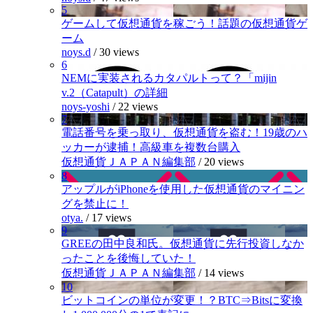
5
ゲームして仮想通貨を稼ごう！話題の仮想通貨ゲ
ーム
noys.d
/
30 views
6
NEMに実装されるカタパルトって？「mijin
v.2（Catapult）の詳細
noys-yoshi
/
22 views
7
電話番号を乗っ取り、仮想通貨を盗む！19歳のハ
ッカーが逮捕！高級車を複数台購入
仮想通貨ＪＡＰＡＮ編集部
/
20 views
8
アップルがiPhoneを使用した仮想通貨のマイニン
グを禁止に！
otya.
/
17 views
9
GREEの田中良和氏。仮想通貨に先行投資しなか
ったことを後悔していた！
仮想通貨ＪＡＰＡＮ編集部
/
14 views
10
ビットコインの単位が変更！？BTC⇒Bitsに変換