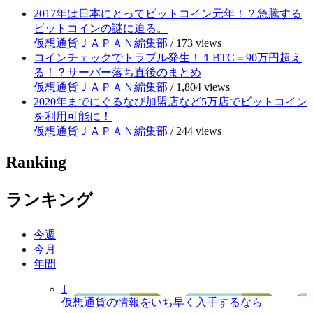
2017年は日本にとってビットコイン元年！？急騰する
ビットコインの謎に迫る。
仮想通貨ＪＡＰＡＮ編集部
/
173 views
コインチェックでトラブル発生！１BTC＝90万円超え
る！？サーバー落ち直後のまとめ
仮想通貨ＪＡＰＡＮ編集部
/
1,804 views
2020年までにぐるなび加盟店など5万店でビットコイン
を利用可能に！
仮想通貨ＪＡＰＡＮ編集部
/
244 views
Ranking
ランキング
今週
今月
年間
1
仮想通貨の情報をいち早く入手するなら