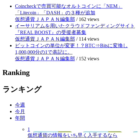
Coincheckで売買可能なオルトコインに「NEM」
「Litecoin」「DASH」の３種が追加
仮想通貨ＪＡＰＡＮ編集部
/
162 views
イーサリアムを用いたクラウドファンディングサイト
『REAL BOOST』の受援者募集
仮想通貨ＪＡＰＡＮ編集部
/
114 views
ビットコインの単位が変更！？BTC⇒Bitsに変換し
1,000,000分の1で表記に。
仮想通貨ＪＡＰＡＮ編集部
/
152 views
Ranking
ランキング
今週
今月
年間
1
仮想通貨の情報をいち早く入手するなら