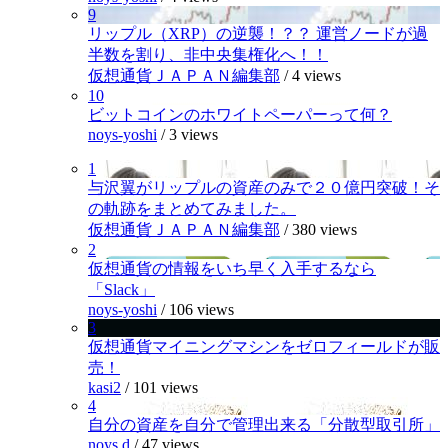
9
リップル（XRP）の逆襲！？？ 運営ノードが過
半数を割り、非中央集権化へ！！
仮想通貨ＪＡＰＡＮ編集部
/
4 views
10
ビットコインのホワイトペーパーって何？
noys-yoshi
/
3 views
1
与沢翼がリップルの資産のみで２０億円突破！そ
の軌跡をまとめてみました。
仮想通貨ＪＡＰＡＮ編集部
/
380 views
2
仮想通貨の情報をいち早く入手するなら
「Slack」
noys-yoshi
/
106 views
3
仮想通貨マイニングマシンをゼロフィールドが販
売！
kasi2
/
101 views
4
自分の資産を自分で管理出来る「分散型取引所」
noys.d
/
47 views