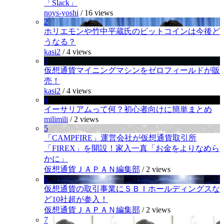
「Slack」
noys-yoshi
/
16 views
2
ホリエモンや竹中平蔵氏のビットコインは今後ど
うなる？
kasi2
/
4 views
3
仮想通貨マイニングマシンをゼロフィールドが販
売！
kasi2
/
4 views
4
イーサリアムって何？初心者向けに簡単まとめ
milimili
/
2 views
5
「CAMPFIRE」運営会社が仮想通貨取引所
「FIREX」を開設！家入一真「お金をよりなめら
かに」
仮想通貨ＪＡＰＡＮ編集部
/
2 views
6
仮想通貨の取引事業にＳＢＩホールディングスな
ど10社超が参入！
仮想通貨ＪＡＰＡＮ編集部
/
2 views
7