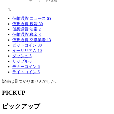
仮想通貨 ニュース
65
仮想通貨 投資
30
仮想通貨 法案
2
仮想通貨 税金
3
仮想通貨 交換業者
13
ビットコイン
30
イーサリアム
10
ダッシュ
5
リップル
8
モナーコイン
6
ライトコイン
5
記事は見つかりませんでした。
PICKUP
ピックアップ