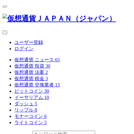
ユーザー登録
ログイン
仮想通貨 ニュース
65
仮想通貨 投資
30
仮想通貨 法案
2
仮想通貨 税金
3
仮想通貨 交換業者
13
ビットコイン
30
イーサリアム
10
ダッシュ
5
リップル
8
モナーコイン
6
ライトコイン
5