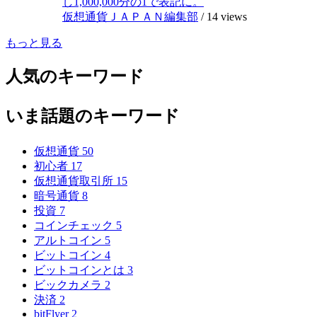
し1,000,000分の1で表記に。
仮想通貨ＪＡＰＡＮ編集部
/
14 views
もっと見る
人気のキーワード
いま話題のキーワード
仮想通貨
50
初心者
17
仮想通貨取引所
15
暗号通貨
8
投資
7
コインチェック
5
アルトコイン
5
ビットコイン
4
ビットコインとは
3
ビックカメラ
2
決済
2
bitFlyer
2