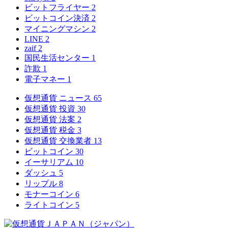
ビットフライヤー
2
ビットコイン決済
2
マイニングマシン
2
LINE
2
zaif
2
国民生活センター
1
詐欺
1
電子マネー
1
仮想通貨 ニュース
65
仮想通貨 投資
30
仮想通貨 法案
2
仮想通貨 税金
3
仮想通貨 交換業者
13
ビットコイン
30
イーサリアム
10
ダッシュ
5
リップル
8
モナーコイン
6
ライトコイン
5