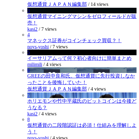
仮想通貨ＪＡＰＡＮ編集部
/
14 views
3
仮想通貨マイニングマシンをゼロフィールドが販
売！
kasi2
/
7 views
4
マネックス証券がコインチェック買収？！
noys-yoshi
/
7 views
5
イーサリアムって何？初心者向けに簡単まとめ
milimili
/
4 views
6
GREEの田中良和氏。仮想通貨に先行投資しなか
ったことを後悔していた！
仮想通貨ＪＡＰＡＮ編集部
/
4 views
7
ホリエモンや竹中平蔵氏のビットコインは今後ど
うなる？
kasi2
/
4 views
8
仮想通貨の二段階認証は必須！仕組みを理解しよ
う！
noys-yoshi
/
4 views