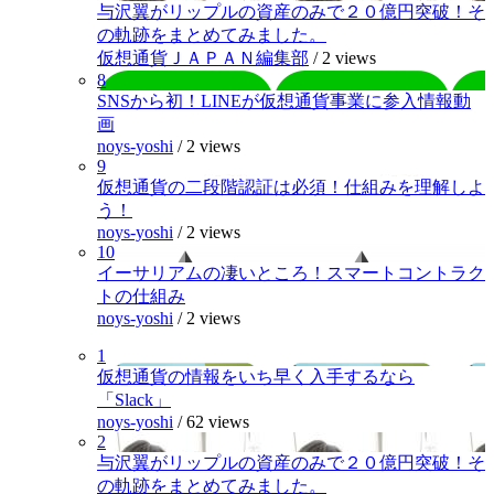
与沢翼がリップルの資産のみで２０億円突破！そ
の軌跡をまとめてみました。
仮想通貨ＪＡＰＡＮ編集部
/
2 views
8
SNSから初！LINEが仮想通貨事業に参入情報動
画
noys-yoshi
/
2 views
9
仮想通貨の二段階認証は必須！仕組みを理解しよ
う！
noys-yoshi
/
2 views
10
イーサリアムの凄いところ！スマートコントラク
トの仕組み
noys-yoshi
/
2 views
1
仮想通貨の情報をいち早く入手するなら
「Slack」
noys-yoshi
/
62 views
2
与沢翼がリップルの資産のみで２０億円突破！そ
の軌跡をまとめてみました。