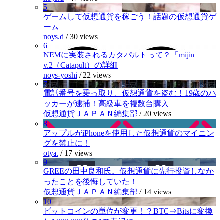
5
ゲームして仮想通貨を稼ごう！話題の仮想通貨ゲ
ーム
noys.d
/
30 views
6
NEMに実装されるカタパルトって？「mijin
v.2（Catapult）の詳細
noys-yoshi
/
22 views
7
電話番号を乗っ取り、仮想通貨を盗む！19歳のハ
ッカーが逮捕！高級車を複数台購入
仮想通貨ＪＡＰＡＮ編集部
/
20 views
8
アップルがiPhoneを使用した仮想通貨のマイニン
グを禁止に！
otya.
/
17 views
9
GREEの田中良和氏。仮想通貨に先行投資しなか
ったことを後悔していた！
仮想通貨ＪＡＰＡＮ編集部
/
14 views
10
ビットコインの単位が変更！？BTC⇒Bitsに変換