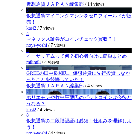
仮想通貨ＪＡＰＡＮ編集部
/
14 views
3
仮想通貨マイニングマシンをゼロフィールドが販
売！
kasi2
/
7 views
4
マネックス証券がコインチェック買収？！
noys-yoshi
/
7 views
5
イーサリアムって何？初心者向けに簡単まとめ
milimili
/
4 views
6
GREEの田中良和氏。仮想通貨に先行投資しなか
ったことを後悔していた！
仮想通貨ＪＡＰＡＮ編集部
/
4 views
7
ホリエモンや竹中平蔵氏のビットコインは今後ど
うなる？
kasi2
/
4 views
8
仮想通貨の二段階認証は必須！仕組みを理解しよ
う！
noys-yoshi
/
4 views