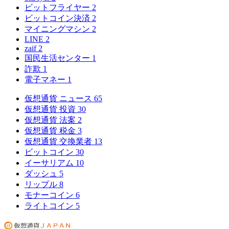
ビットフライヤー
2
ビットコイン決済
2
マイニングマシン
2
LINE
2
zaif
2
国民生活センター
1
詐欺
1
電子マネー
1
仮想通貨 ニュース
65
仮想通貨 投資
30
仮想通貨 法案
2
仮想通貨 税金
3
仮想通貨 交換業者
13
ビットコイン
30
イーサリアム
10
ダッシュ
5
リップル
8
モナーコイン
6
ライトコイン
5