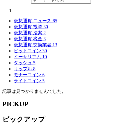
仮想通貨 ニュース
65
仮想通貨 投資
30
仮想通貨 法案
2
仮想通貨 税金
3
仮想通貨 交換業者
13
ビットコイン
30
イーサリアム
10
ダッシュ
5
リップル
8
モナーコイン
6
ライトコイン
5
記事は見つかりませんでした。
PICKUP
ピックアップ