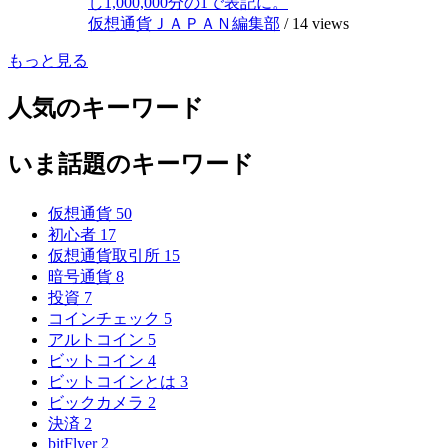
し1,000,000分の1で表記に。
仮想通貨ＪＡＰＡＮ編集部
/
14 views
もっと見る
人気のキーワード
いま話題のキーワード
仮想通貨
50
初心者
17
仮想通貨取引所
15
暗号通貨
8
投資
7
コインチェック
5
アルトコイン
5
ビットコイン
4
ビットコインとは
3
ビックカメラ
2
決済
2
bitFlyer
2