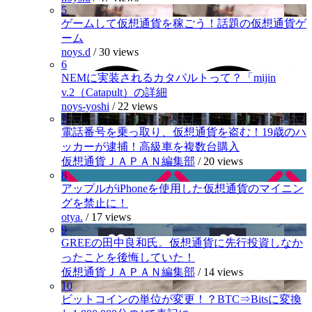
5
ゲームして仮想通貨を稼ごう！話題の仮想通貨ゲ
ーム
noys.d
/
30 views
6
NEMに実装されるカタパルトって？「mijin
v.2（Catapult）の詳細
noys-yoshi
/
22 views
7
電話番号を乗っ取り、仮想通貨を盗む！19歳のハ
ッカーが逮捕！高級車を複数台購入
仮想通貨ＪＡＰＡＮ編集部
/
20 views
8
アップルがiPhoneを使用した仮想通貨のマイニン
グを禁止に！
otya.
/
17 views
9
GREEの田中良和氏。仮想通貨に先行投資しなか
ったことを後悔していた！
仮想通貨ＪＡＰＡＮ編集部
/
14 views
10
ビットコインの単位が変更！？BTC⇒Bitsに変換