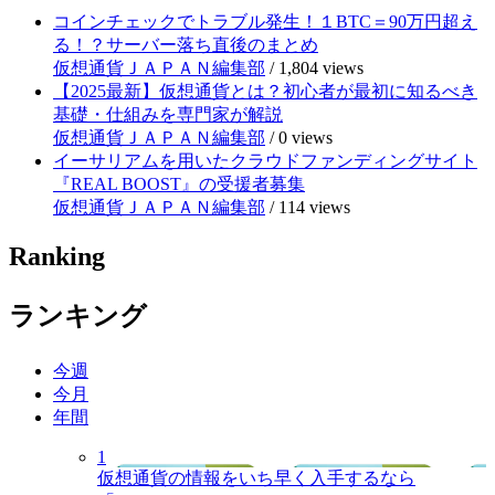
コインチェックでトラブル発生！１BTC＝90万円超え
る！？サーバー落ち直後のまとめ
仮想通貨ＪＡＰＡＮ編集部
/
1,804 views
【2025最新】仮想通貨とは？初心者が最初に知るべき
基礎・仕組みを専門家が解説
仮想通貨ＪＡＰＡＮ編集部
/
0 views
イーサリアムを用いたクラウドファンディングサイト
『REAL BOOST』の受援者募集
仮想通貨ＪＡＰＡＮ編集部
/
114 views
Ranking
ランキング
今週
今月
年間
1
仮想通貨の情報をいち早く入手するなら