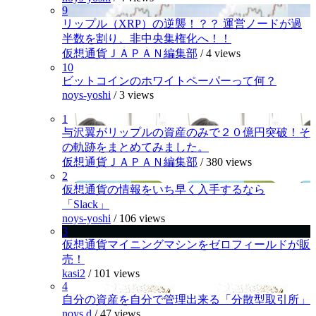
9
リップル（XRP）の逆襲！？？ 運営ノードが過
半数を割り、非中央集権化へ！！
仮想通貨ＪＡＰＡＮ編集部
/
4 views
10
ビットコインのホワイトペーパーって何？
noys-yoshi
/
3 views
1
与沢翼がリップルの資産のみで２０億円突破！そ
の軌跡をまとめてみました。
仮想通貨ＪＡＰＡＮ編集部
/
380 views
2
仮想通貨の情報をいち早く入手するなら
「Slack」
noys-yoshi
/
106 views
3
仮想通貨マイニングマシンをゼロフィールドが販
売！
kasi2
/
101 views
4
自分の資産を自分で管理出来る「分散型取引所」
noys.d
/
47 views