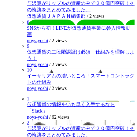
与沢翼がリップルの資産のみで２０億円突破！そ
の軌跡をまとめてみました。
仮想通貨ＪＡＰＡＮ編集部
/
2 views
8
SNSから初！LINEが仮想通貨事業に参入情報動
画
noys-yoshi
/
2 views
9
仮想通貨の二段階認証は必須！仕組みを理解しよ
う！
noys-yoshi
/
2 views
10
イーサリアムの凄いところ！スマートコントラク
トの仕組み
noys-yoshi
/
2 views
1
仮想通貨の情報をいち早く入手するなら
「Slack」
noys-yoshi
/
62 views
2
与沢翼がリップルの資産のみで２０億円突破！そ
の軌跡をまとめてみました。