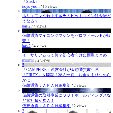
「Slack」
noys-yoshi
/
16 views
2
ホリエモンや竹中平蔵氏のビットコインは今後ど
うなる？
kasi2
/
4 views
3
仮想通貨マイニングマシンをゼロフィールドが販
売！
kasi2
/
4 views
4
イーサリアムって何？初心者向けに簡単まとめ
milimili
/
2 views
5
「CAMPFIRE」運営会社が仮想通貨取引所
「FIREX」を開設！家入一真「お金をよりなめら
かに」
仮想通貨ＪＡＰＡＮ編集部
/
2 views
6
仮想通貨の取引事業にＳＢＩホールディングスな
ど10社超が参入！
仮想通貨ＪＡＰＡＮ編集部
/
2 views
7