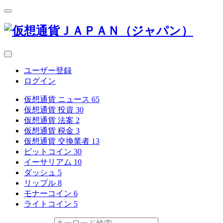
ユーザー登録
ログイン
仮想通貨 ニュース
65
仮想通貨 投資
30
仮想通貨 法案
2
仮想通貨 税金
3
仮想通貨 交換業者
13
ビットコイン
30
イーサリアム
10
ダッシュ
5
リップル
8
モナーコイン
6
ライトコイン
5