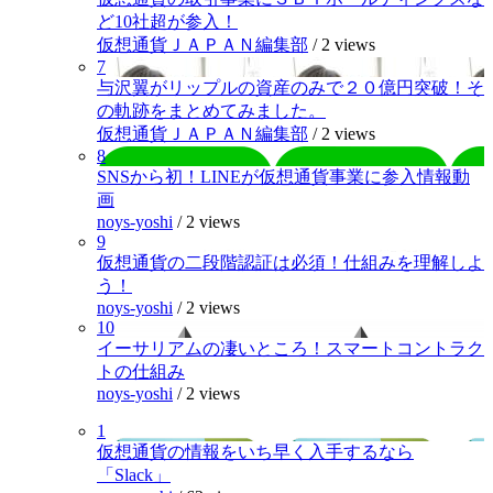
ど10社超が参入！
仮想通貨ＪＡＰＡＮ編集部
/
2 views
7
与沢翼がリップルの資産のみで２０億円突破！そ
の軌跡をまとめてみました。
仮想通貨ＪＡＰＡＮ編集部
/
2 views
8
SNSから初！LINEが仮想通貨事業に参入情報動
画
noys-yoshi
/
2 views
9
仮想通貨の二段階認証は必須！仕組みを理解しよ
う！
noys-yoshi
/
2 views
10
イーサリアムの凄いところ！スマートコントラク
トの仕組み
noys-yoshi
/
2 views
1
仮想通貨の情報をいち早く入手するなら
「Slack」