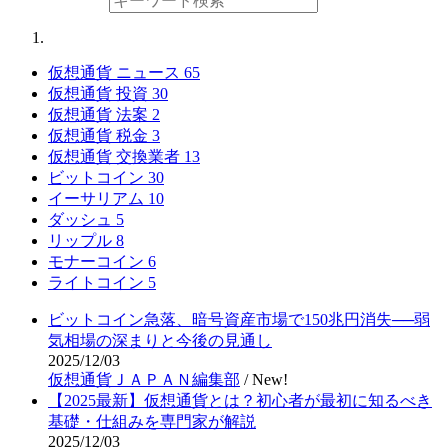
仮想通貨 ニュース
65
仮想通貨 投資
30
仮想通貨 法案
2
仮想通貨 税金
3
仮想通貨 交換業者
13
ビットコイン
30
イーサリアム
10
ダッシュ
5
リップル
8
モナーコイン
6
ライトコイン
5
ビットコイン急落、暗号資産市場で150兆円消失──弱
気相場の深まりと今後の見通し
2025/12/03
仮想通貨ＪＡＰＡＮ編集部
/
New!
【2025最新】仮想通貨とは？初心者が最初に知るべき
基礎・仕組みを専門家が解説
2025/12/03