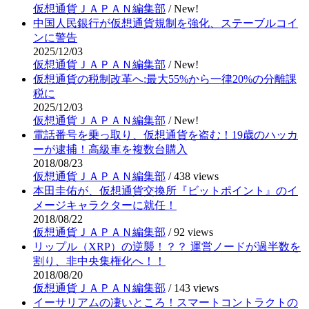
仮想通貨ＪＡＰＡＮ編集部
/
New!
中国人民銀行が仮想通貨規制を強化、ステーブルコイ
ンに警告
2025/12/03
仮想通貨ＪＡＰＡＮ編集部
/
New!
仮想通貨の税制改革へ:最大55%から一律20%の分離課
税に
2025/12/03
仮想通貨ＪＡＰＡＮ編集部
/
New!
電話番号を乗っ取り、仮想通貨を盗む！19歳のハッカ
ーが逮捕！高級車を複数台購入
2018/08/23
仮想通貨ＪＡＰＡＮ編集部
/
438 views
本田圭佑が、仮想通貨交換所『ビットポイント』のイ
メージキャラクターに就任！
2018/08/22
仮想通貨ＪＡＰＡＮ編集部
/
92 views
リップル（XRP）の逆襲！？？ 運営ノードが過半数を
割り、非中央集権化へ！！
2018/08/20
仮想通貨ＪＡＰＡＮ編集部
/
143 views
イーサリアムの凄いところ！スマートコントラクトの