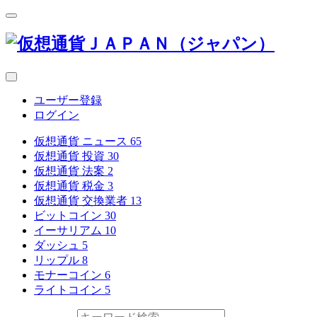
ユーザー登録
ログイン
仮想通貨 ニュース
65
仮想通貨 投資
30
仮想通貨 法案
2
仮想通貨 税金
3
仮想通貨 交換業者
13
ビットコイン
30
イーサリアム
10
ダッシュ
5
リップル
8
モナーコイン
6
ライトコイン
5