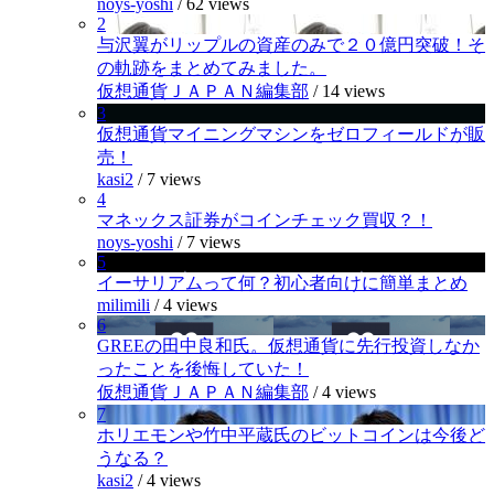
noys-yoshi
/
62 views
2
与沢翼がリップルの資産のみで２０億円突破！そ
の軌跡をまとめてみました。
仮想通貨ＪＡＰＡＮ編集部
/
14 views
3
仮想通貨マイニングマシンをゼロフィールドが販
売！
kasi2
/
7 views
4
マネックス証券がコインチェック買収？！
noys-yoshi
/
7 views
5
イーサリアムって何？初心者向けに簡単まとめ
milimili
/
4 views
6
GREEの田中良和氏。仮想通貨に先行投資しなか
ったことを後悔していた！
仮想通貨ＪＡＰＡＮ編集部
/
4 views
7
ホリエモンや竹中平蔵氏のビットコインは今後ど
うなる？
kasi2
/
4 views