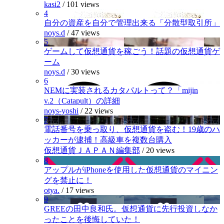
kasi2
/
101 views
4
自分の資産を自分で管理出来る「分散型取引所」
noys.d
/
47 views
5
ゲームして仮想通貨を稼ごう！話題の仮想通貨ゲ
ーム
noys.d
/
30 views
6
NEMに実装されるカタパルトって？「mijin
v.2（Catapult）の詳細
noys-yoshi
/
22 views
7
電話番号を乗っ取り、仮想通貨を盗む！19歳のハ
ッカーが逮捕！高級車を複数台購入
仮想通貨ＪＡＰＡＮ編集部
/
20 views
8
アップルがiPhoneを使用した仮想通貨のマイニン
グを禁止に！
otya.
/
17 views
9
GREEの田中良和氏。仮想通貨に先行投資しなか
ったことを後悔していた！