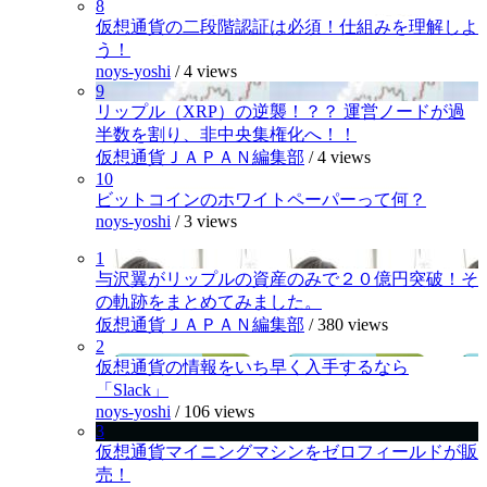
8
仮想通貨の二段階認証は必須！仕組みを理解しよ
う！
noys-yoshi
/
4 views
9
リップル（XRP）の逆襲！？？ 運営ノードが過
半数を割り、非中央集権化へ！！
仮想通貨ＪＡＰＡＮ編集部
/
4 views
10
ビットコインのホワイトペーパーって何？
noys-yoshi
/
3 views
1
与沢翼がリップルの資産のみで２０億円突破！そ
の軌跡をまとめてみました。
仮想通貨ＪＡＰＡＮ編集部
/
380 views
2
仮想通貨の情報をいち早く入手するなら
「Slack」
noys-yoshi
/
106 views
3
仮想通貨マイニングマシンをゼロフィールドが販
売！