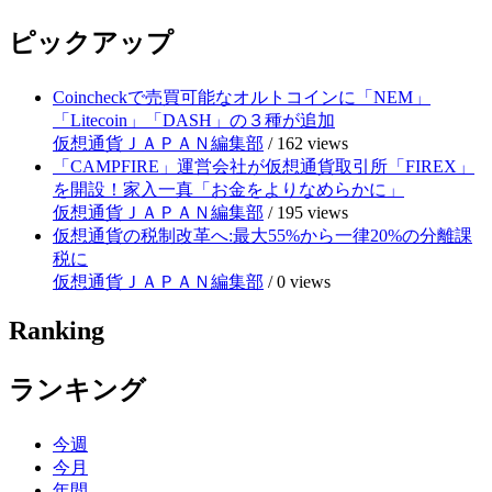
ピックアップ
Coincheckで売買可能なオルトコインに「NEM」
「Litecoin」「DASH」の３種が追加
仮想通貨ＪＡＰＡＮ編集部
/
162 views
「CAMPFIRE」運営会社が仮想通貨取引所「FIREX」
を開設！家入一真「お金をよりなめらかに」
仮想通貨ＪＡＰＡＮ編集部
/
195 views
仮想通貨の税制改革へ:最大55%から一律20%の分離課
税に
仮想通貨ＪＡＰＡＮ編集部
/
0 views
Ranking
ランキング
今週
今月
年間