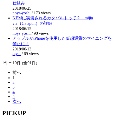
仕組み
2018/06/25
noys-yoshi
/
173 views
NEMに実装されるカタパルトって？「mijin
v.2（Catapult）の詳細
2018/06/15
noys-yoshi
/
90 views
アップルがiPhoneを使用した仮想通貨のマイニングを
禁止に！
2018/06/13
otya.
/
69 views
1件〜10件 (全91件)
前へ
1
2
3
4
5
次へ
PICKUP