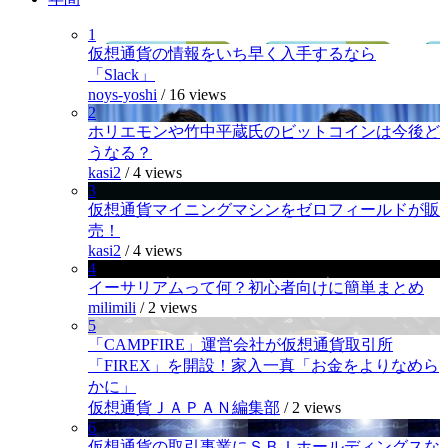
1
仮想通貨の情報をいち早く入手するなら
「Slack」
noys-yoshi
/
16 views
2
ホリエモンや竹中平蔵氏のビットコインは今後ど
うなる？
kasi2
/
4 views
3
仮想通貨マイニングマシンをゼロフィールドが販
売！
kasi2
/
4 views
4
イーサリアムって何？初心者向けに簡単まとめ
milimili
/
2 views
5
「CAMPFIRE」運営会社が仮想通貨取引所
「FIREX」を開設！家入一真「お金をよりなめら
かに」
仮想通貨ＪＡＰＡＮ編集部
/
2 views
6
仮想通貨の取引事業にＳＢＩホールディングスな