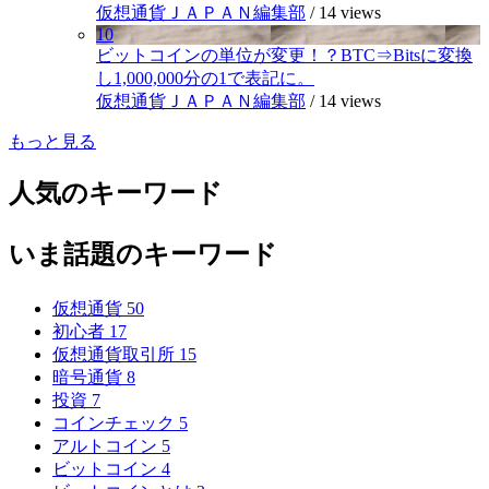
仮想通貨ＪＡＰＡＮ編集部
/
14 views
10
ビットコインの単位が変更！？BTC⇒Bitsに変換
し1,000,000分の1で表記に。
仮想通貨ＪＡＰＡＮ編集部
/
14 views
もっと見る
人気のキーワード
いま話題のキーワード
仮想通貨
50
初心者
17
仮想通貨取引所
15
暗号通貨
8
投資
7
コインチェック
5
アルトコイン
5
ビットコイン
4