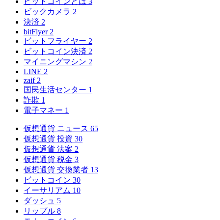
ビットコインとは
3
ビックカメラ
2
決済
2
bitFlyer
2
ビットフライヤー
2
ビットコイン決済
2
マイニングマシン
2
LINE
2
zaif
2
国民生活センター
1
詐欺
1
電子マネー
1
仮想通貨 ニュース
65
仮想通貨 投資
30
仮想通貨 法案
2
仮想通貨 税金
3
仮想通貨 交換業者
13
ビットコイン
30
イーサリアム
10
ダッシュ
5
リップル
8