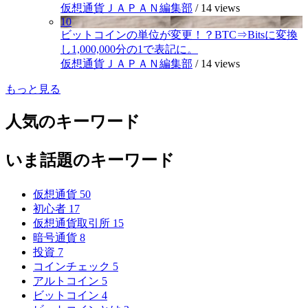
仮想通貨ＪＡＰＡＮ編集部
/
14 views
10
ビットコインの単位が変更！？BTC⇒Bitsに変換
し1,000,000分の1で表記に。
仮想通貨ＪＡＰＡＮ編集部
/
14 views
もっと見る
人気のキーワード
いま話題のキーワード
仮想通貨
50
初心者
17
仮想通貨取引所
15
暗号通貨
8
投資
7
コインチェック
5
アルトコイン
5
ビットコイン
4