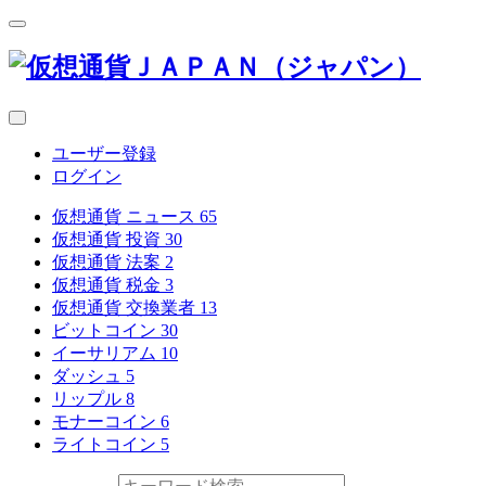
ユーザー登録
ログイン
仮想通貨 ニュース
65
仮想通貨 投資
30
仮想通貨 法案
2
仮想通貨 税金
3
仮想通貨 交換業者
13
ビットコイン
30
イーサリアム
10
ダッシュ
5
リップル
8
モナーコイン
6
ライトコイン
5