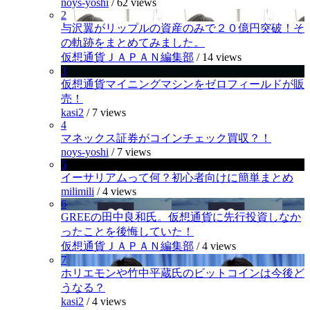
noys-yoshi
/
62 views
2
与沢翼がリップルの資産のみで２０億円突破！そ
の軌跡をまとめてみました。
仮想通貨ＪＡＰＡＮ編集部
/
14 views
3
仮想通貨マイニングマシンをゼロフィールドが販
売！
kasi2
/
7 views
4
マネックス証券がコインチェック買収？！
noys-yoshi
/
7 views
5
イーサリアムって何？初心者向けに簡単まとめ
milimili
/
4 views
6
GREEの田中良和氏。仮想通貨に先行投資しなか
ったことを後悔していた！
仮想通貨ＪＡＰＡＮ編集部
/
4 views
7
ホリエモンや竹中平蔵氏のビットコインは今後ど
うなる？
kasi2
/
4 views