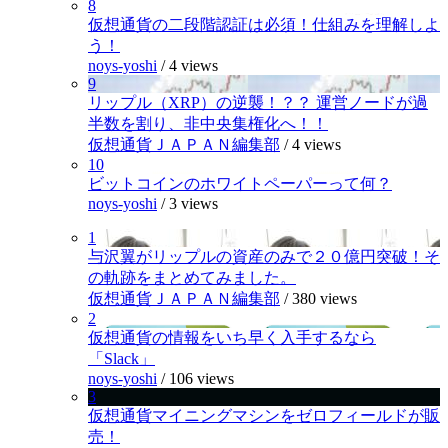
8
仮想通貨の二段階認証は必須！仕組みを理解しよ
う！
noys-yoshi
/
4 views
9
リップル（XRP）の逆襲！？？ 運営ノードが過
半数を割り、非中央集権化へ！！
仮想通貨ＪＡＰＡＮ編集部
/
4 views
10
ビットコインのホワイトペーパーって何？
noys-yoshi
/
3 views
1
与沢翼がリップルの資産のみで２０億円突破！そ
の軌跡をまとめてみました。
仮想通貨ＪＡＰＡＮ編集部
/
380 views
2
仮想通貨の情報をいち早く入手するなら
「Slack」
noys-yoshi
/
106 views
3
仮想通貨マイニングマシンをゼロフィールドが販
売！