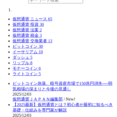
仮想通貨 ニュース
65
仮想通貨 投資
30
仮想通貨 法案
2
仮想通貨 税金
3
仮想通貨 交換業者
13
ビットコイン
30
イーサリアム
10
ダッシュ
5
リップル
8
モナーコイン
6
ライトコイン
5
ビットコイン急落、暗号資産市場で150兆円消失──弱
気相場の深まりと今後の見通し
2025/12/03
仮想通貨ＪＡＰＡＮ編集部
/
New!
【2025最新】仮想通貨とは？初心者が最初に知るべき
基礎・仕組みを専門家が解説
2025/12/03