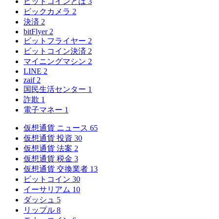
ビットコインとは
3
ビックカメラ
2
決済
2
bitFlyer
2
ビットフライヤー
2
ビットコイン決済
2
マイニングマシン
2
LINE
2
zaif
2
国民生活センター
1
詐欺
1
電子マネー
1
仮想通貨 ニュース
65
仮想通貨 投資
30
仮想通貨 法案
2
仮想通貨 税金
3
仮想通貨 交換業者
13
ビットコイン
30
イーサリアム
10
ダッシュ
5
リップル
8