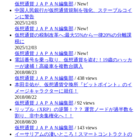
仮想通貨ＪＡＰＡＮ編集部
/
New!
中国人民銀行が仮想通貨規制を強化、ステーブルコイ
ンに警告
2025/12/03
仮想通貨ＪＡＰＡＮ編集部
/
New!
仮想通貨の税制改革へ:最大55%から一律20%の分離課
税に
2025/12/03
仮想通貨ＪＡＰＡＮ編集部
/
New!
電話番号を乗っ取り、仮想通貨を盗む！19歳のハッカ
ーが逮捕！高級車を複数台購入
2018/08/23
仮想通貨ＪＡＰＡＮ編集部
/
438 views
本田圭佑が、仮想通貨交換所『ビットポイント』のイ
メージキャラクターに就任！
2018/08/22
仮想通貨ＪＡＰＡＮ編集部
/
92 views
リップル（XRP）の逆襲！？？ 運営ノードが過半数を
割り、非中央集権化へ！！
2018/08/20
仮想通貨ＪＡＰＡＮ編集部
/
143 views
イーサリアムの凄いところ！スマートコントラクトの