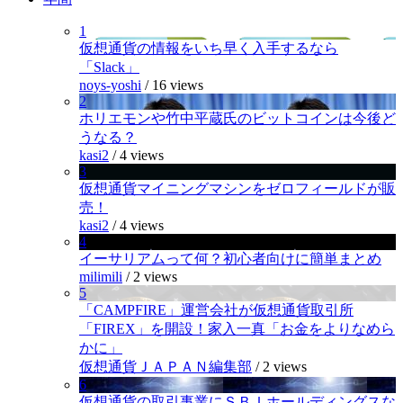
1
仮想通貨の情報をいち早く入手するなら
「Slack」
noys-yoshi
/
16 views
2
ホリエモンや竹中平蔵氏のビットコインは今後ど
うなる？
kasi2
/
4 views
3
仮想通貨マイニングマシンをゼロフィールドが販
売！
kasi2
/
4 views
4
イーサリアムって何？初心者向けに簡単まとめ
milimili
/
2 views
5
「CAMPFIRE」運営会社が仮想通貨取引所
「FIREX」を開設！家入一真「お金をよりなめら
かに」
仮想通貨ＪＡＰＡＮ編集部
/
2 views
6
仮想通貨の取引事業にＳＢＩホールディングスな