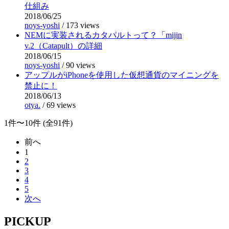
仕組み
2018/06/25
noys-yoshi
/
173 views
NEMに実装されるカタパルトって？「mijin
v.2（Catapult）の詳細
2018/06/15
noys-yoshi
/
90 views
アップルがiPhoneを使用した仮想通貨のマイニングを
禁止に！
2018/06/13
otya.
/
69 views
1件〜10件 (全91件)
前へ
1
2
3
4
5
次へ
PICKUP