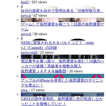
kasi2
/
101 views
4
自分の資産を自分で管理出来る「分散型取引所」
noys.d
/
47 views
5
ゲームして仮想通貨を稼ごう！話題の仮想通貨ゲ
ーム
noys.d
/
30 views
6
NEMに実装されるカタパルトって？「mijin
v.2（Catapult）の詳細
noys-yoshi
/
22 views
7
電話番号を乗っ取り、仮想通貨を盗む！19歳のハ
ッカーが逮捕！高級車を複数台購入
仮想通貨ＪＡＰＡＮ編集部
/
20 views
8
アップルがiPhoneを使用した仮想通貨のマイニン
グを禁止に！
otya.
/
17 views
9
GREEの田中良和氏。仮想通貨に先行投資しなか
ったことを後悔していた！