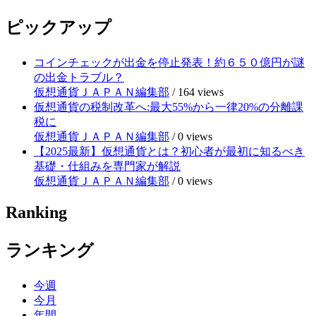
ピックアップ
コインチェックが出金を停止発表！約６５０億円が謎
の出金トラブル？
仮想通貨ＪＡＰＡＮ編集部
/
164 views
仮想通貨の税制改革へ:最大55%から一律20%の分離課
税に
仮想通貨ＪＡＰＡＮ編集部
/
0 views
【2025最新】仮想通貨とは？初心者が最初に知るべき
基礎・仕組みを専門家が解説
仮想通貨ＪＡＰＡＮ編集部
/
0 views
Ranking
ランキング
今週
今月
年間