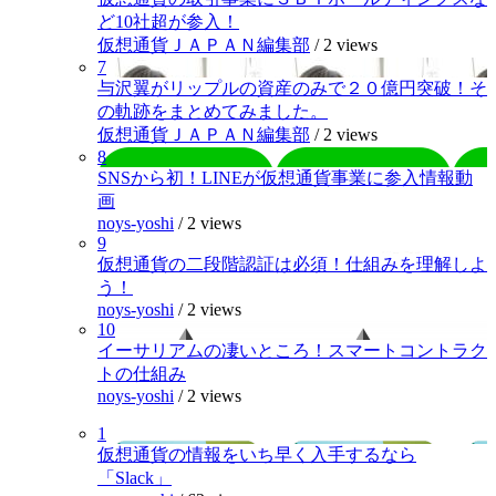
ど10社超が参入！
仮想通貨ＪＡＰＡＮ編集部
/
2 views
7
与沢翼がリップルの資産のみで２０億円突破！そ
の軌跡をまとめてみました。
仮想通貨ＪＡＰＡＮ編集部
/
2 views
8
SNSから初！LINEが仮想通貨事業に参入情報動
画
noys-yoshi
/
2 views
9
仮想通貨の二段階認証は必須！仕組みを理解しよ
う！
noys-yoshi
/
2 views
10
イーサリアムの凄いところ！スマートコントラク
トの仕組み
noys-yoshi
/
2 views
1
仮想通貨の情報をいち早く入手するなら
「Slack」