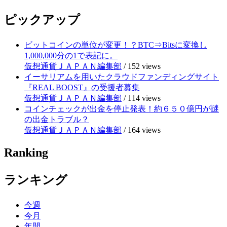
ピックアップ
ビットコインの単位が変更！？BTC⇒Bitsに変換し
1,000,000分の1で表記に。
仮想通貨ＪＡＰＡＮ編集部
/
152 views
イーサリアムを用いたクラウドファンディングサイト
『REAL BOOST』の受援者募集
仮想通貨ＪＡＰＡＮ編集部
/
114 views
コインチェックが出金を停止発表！約６５０億円が謎
の出金トラブル？
仮想通貨ＪＡＰＡＮ編集部
/
164 views
Ranking
ランキング
今週
今月
年間