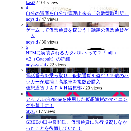
kasi2
/
101 views
4
自分の資産を自分で管理出来る「分散型取引所」
noys.d
/
47 views
5
ゲームして仮想通貨を稼ごう！話題の仮想通貨ゲ
ーム
noys.d
/
30 views
6
NEMに実装されるカタパルトって？「mijin
v.2（Catapult）の詳細
noys-yoshi
/
22 views
7
電話番号を乗っ取り、仮想通貨を盗む！19歳のハ
ッカーが逮捕！高級車を複数台購入
仮想通貨ＪＡＰＡＮ編集部
/
20 views
8
アップルがiPhoneを使用した仮想通貨のマイニン
グを禁止に！
otya.
/
17 views
9
GREEの田中良和氏。仮想通貨に先行投資しなか
ったことを後悔していた！