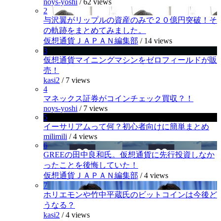
noys-yoshi
/
62 views
2
与沢翼がリップルの資産のみで２０億円突破！そ
の軌跡をまとめてみました。
仮想通貨ＪＡＰＡＮ編集部
/
14 views
3
仮想通貨マイニングマシンをゼロフィールドが販
売！
kasi2
/
7 views
4
マネックス証券がコインチェック買収？！
noys-yoshi
/
7 views
5
イーサリアムって何？初心者向けに簡単まとめ
milimili
/
4 views
6
GREEの田中良和氏。仮想通貨に先行投資しなか
ったことを後悔していた！
仮想通貨ＪＡＰＡＮ編集部
/
4 views
7
ホリエモンや竹中平蔵氏のビットコインは今後ど
うなる？
kasi2
/
4 views