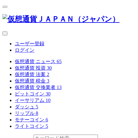
ユーザー登録
ログイン
仮想通貨 ニュース
65
仮想通貨 投資
30
仮想通貨 法案
2
仮想通貨 税金
3
仮想通貨 交換業者
13
ビットコイン
30
イーサリアム
10
ダッシュ
5
リップル
8
モナーコイン
6
ライトコイン
5