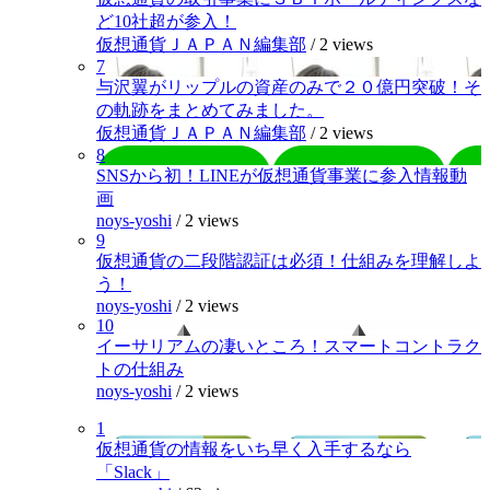
ど10社超が参入！
仮想通貨ＪＡＰＡＮ編集部
/
2 views
7
与沢翼がリップルの資産のみで２０億円突破！そ
の軌跡をまとめてみました。
仮想通貨ＪＡＰＡＮ編集部
/
2 views
8
SNSから初！LINEが仮想通貨事業に参入情報動
画
noys-yoshi
/
2 views
9
仮想通貨の二段階認証は必須！仕組みを理解しよ
う！
noys-yoshi
/
2 views
10
イーサリアムの凄いところ！スマートコントラク
トの仕組み
noys-yoshi
/
2 views
1
仮想通貨の情報をいち早く入手するなら
「Slack」