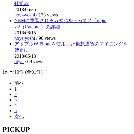
仕組み
2018/06/25
noys-yoshi
/
173 views
NEMに実装されるカタパルトって？「mijin
v.2（Catapult）の詳細
2018/06/15
noys-yoshi
/
90 views
アップルがiPhoneを使用した仮想通貨のマイニングを
禁止に！
2018/06/13
otya.
/
69 views
1件〜10件 (全91件)
前へ
1
2
3
4
5
次へ
PICKUP