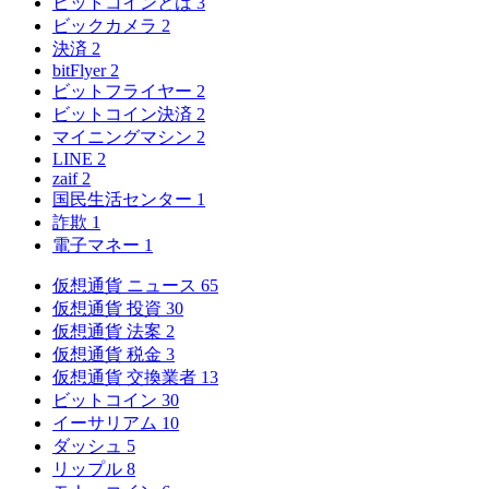
ビットコインとは
3
ビックカメラ
2
決済
2
bitFlyer
2
ビットフライヤー
2
ビットコイン決済
2
マイニングマシン
2
LINE
2
zaif
2
国民生活センター
1
詐欺
1
電子マネー
1
仮想通貨 ニュース
65
仮想通貨 投資
30
仮想通貨 法案
2
仮想通貨 税金
3
仮想通貨 交換業者
13
ビットコイン
30
イーサリアム
10
ダッシュ
5
リップル
8