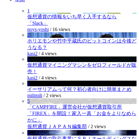
1
仮想通貨の情報をいち早く入手するなら
「Slack」
noys-yoshi
/
16 views
2
ホリエモンや竹中平蔵氏のビットコインは今後ど
うなる？
kasi2
/
4 views
3
仮想通貨マイニングマシンをゼロフィールドが販
売！
kasi2
/
4 views
4
イーサリアムって何？初心者向けに簡単まとめ
milimili
/
2 views
5
「CAMPFIRE」運営会社が仮想通貨取引所
「FIREX」を開設！家入一真「お金をよりなめら
かに」
仮想通貨ＪＡＰＡＮ編集部
/
2 views
6
仮想通貨の取引事業にＳＢＩホールディングスな