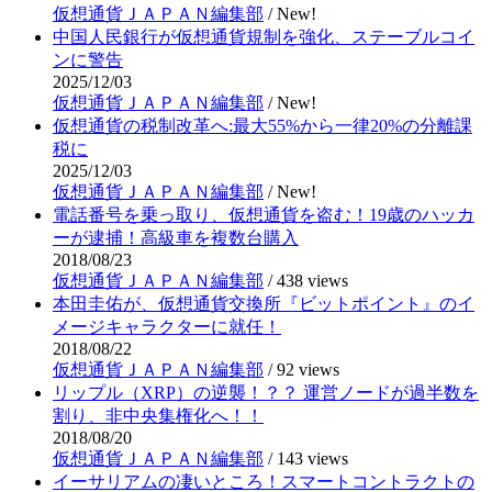
仮想通貨ＪＡＰＡＮ編集部
/
New!
中国人民銀行が仮想通貨規制を強化、ステーブルコイ
ンに警告
2025/12/03
仮想通貨ＪＡＰＡＮ編集部
/
New!
仮想通貨の税制改革へ:最大55%から一律20%の分離課
税に
2025/12/03
仮想通貨ＪＡＰＡＮ編集部
/
New!
電話番号を乗っ取り、仮想通貨を盗む！19歳のハッカ
ーが逮捕！高級車を複数台購入
2018/08/23
仮想通貨ＪＡＰＡＮ編集部
/
438 views
本田圭佑が、仮想通貨交換所『ビットポイント』のイ
メージキャラクターに就任！
2018/08/22
仮想通貨ＪＡＰＡＮ編集部
/
92 views
リップル（XRP）の逆襲！？？ 運営ノードが過半数を
割り、非中央集権化へ！！
2018/08/20
仮想通貨ＪＡＰＡＮ編集部
/
143 views
イーサリアムの凄いところ！スマートコントラクトの