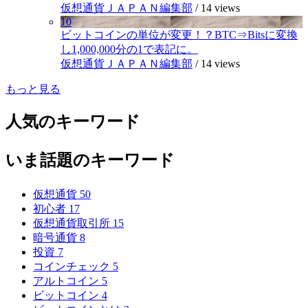
仮想通貨ＪＡＰＡＮ編集部
/
14 views
10
ビットコインの単位が変更！？BTC⇒Bitsに変換
し1,000,000分の1で表記に。
仮想通貨ＪＡＰＡＮ編集部
/
14 views
もっと見る
人気のキーワード
いま話題のキーワード
仮想通貨
50
初心者
17
仮想通貨取引所
15
暗号通貨
8
投資
7
コインチェック
5
アルトコイン
5
ビットコイン
4