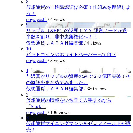
8
仮想通貨の二段階認証は必須！仕組みを理解しよ
う！
noys-yoshi
/
4 views
9
リップル（XRP）の逆襲！？？ 運営ノードが過
半数を割り、非中央集権化へ！！
仮想通貨ＪＡＰＡＮ編集部
/
4 views
10
ビットコインのホワイトペーパーって何？
noys-yoshi
/
3 views
1
与沢翼がリップルの資産のみで２０億円突破！そ
の軌跡をまとめてみました。
仮想通貨ＪＡＰＡＮ編集部
/
380 views
2
仮想通貨の情報をいち早く入手するなら
「Slack」
noys-yoshi
/
106 views
3
仮想通貨マイニングマシンをゼロフィールドが販
売！