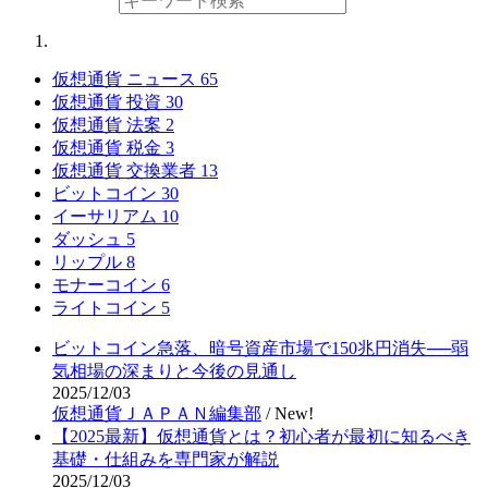
仮想通貨 ニュース
65
仮想通貨 投資
30
仮想通貨 法案
2
仮想通貨 税金
3
仮想通貨 交換業者
13
ビットコイン
30
イーサリアム
10
ダッシュ
5
リップル
8
モナーコイン
6
ライトコイン
5
ビットコイン急落、暗号資産市場で150兆円消失──弱
気相場の深まりと今後の見通し
2025/12/03
仮想通貨ＪＡＰＡＮ編集部
/
New!
【2025最新】仮想通貨とは？初心者が最初に知るべき
基礎・仕組みを専門家が解説
2025/12/03