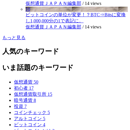
仮想通貨ＪＡＰＡＮ編集部
/
14 views
10
ビットコインの単位が変更！？BTC⇒Bitsに変換
し1,000,000分の1で表記に。
仮想通貨ＪＡＰＡＮ編集部
/
14 views
もっと見る
人気のキーワード
いま話題のキーワード
仮想通貨
50
初心者
17
仮想通貨取引所
15
暗号通貨
8
投資
7
コインチェック
5
アルトコイン
5
ビットコイン
4