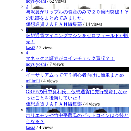
noys-yoshi
/
62 views
2
与沢翼がリップルの資産のみで２０億円突破！そ
の軌跡をまとめてみました。
仮想通貨ＪＡＰＡＮ編集部
/
14 views
3
仮想通貨マイニングマシンをゼロフィールドが販
売！
kasi2
/
7 views
4
マネックス証券がコインチェック買収？！
noys-yoshi
/
7 views
5
イーサリアムって何？初心者向けに簡単まとめ
milimili
/
4 views
6
GREEの田中良和氏。仮想通貨に先行投資しなか
ったことを後悔していた！
仮想通貨ＪＡＰＡＮ編集部
/
4 views
7
ホリエモンや竹中平蔵氏のビットコインは今後ど
うなる？
kasi2
/
4 views