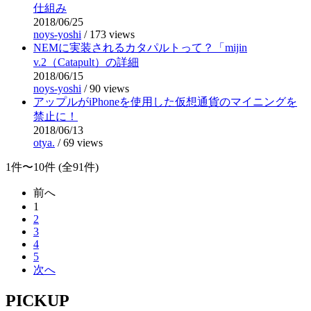
仕組み
2018/06/25
noys-yoshi
/
173 views
NEMに実装されるカタパルトって？「mijin
v.2（Catapult）の詳細
2018/06/15
noys-yoshi
/
90 views
アップルがiPhoneを使用した仮想通貨のマイニングを
禁止に！
2018/06/13
otya.
/
69 views
1件〜10件 (全91件)
前へ
1
2
3
4
5
次へ
PICKUP