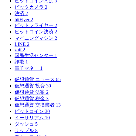
ビットコインとは
3
ビックカメラ
2
決済
2
bitFlyer
2
ビットフライヤー
2
ビットコイン決済
2
マイニングマシン
2
LINE
2
zaif
2
国民生活センター
1
詐欺
1
電子マネー
1
仮想通貨 ニュース
65
仮想通貨 投資
30
仮想通貨 法案
2
仮想通貨 税金
3
仮想通貨 交換業者
13
ビットコイン
30
イーサリアム
10
ダッシュ
5
リップル
8