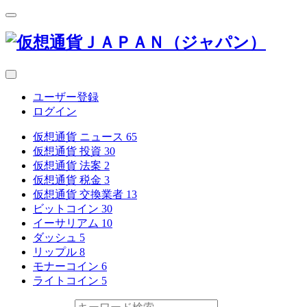
ユーザー登録
ログイン
仮想通貨 ニュース
65
仮想通貨 投資
30
仮想通貨 法案
2
仮想通貨 税金
3
仮想通貨 交換業者
13
ビットコイン
30
イーサリアム
10
ダッシュ
5
リップル
8
モナーコイン
6
ライトコイン
5