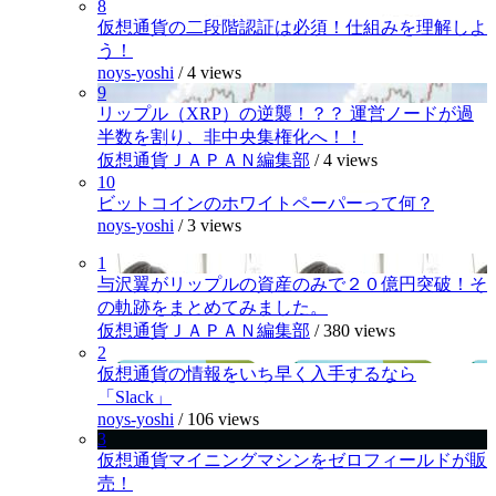
8
仮想通貨の二段階認証は必須！仕組みを理解しよ
う！
noys-yoshi
/
4 views
9
リップル（XRP）の逆襲！？？ 運営ノードが過
半数を割り、非中央集権化へ！！
仮想通貨ＪＡＰＡＮ編集部
/
4 views
10
ビットコインのホワイトペーパーって何？
noys-yoshi
/
3 views
1
与沢翼がリップルの資産のみで２０億円突破！そ
の軌跡をまとめてみました。
仮想通貨ＪＡＰＡＮ編集部
/
380 views
2
仮想通貨の情報をいち早く入手するなら
「Slack」
noys-yoshi
/
106 views
3
仮想通貨マイニングマシンをゼロフィールドが販
売！