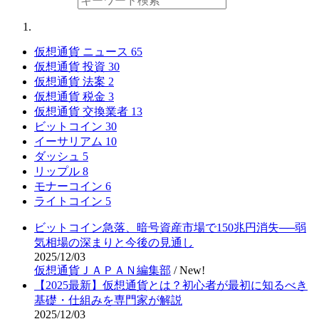
仮想通貨 ニュース
65
仮想通貨 投資
30
仮想通貨 法案
2
仮想通貨 税金
3
仮想通貨 交換業者
13
ビットコイン
30
イーサリアム
10
ダッシュ
5
リップル
8
モナーコイン
6
ライトコイン
5
ビットコイン急落、暗号資産市場で150兆円消失──弱
気相場の深まりと今後の見通し
2025/12/03
仮想通貨ＪＡＰＡＮ編集部
/
New!
【2025最新】仮想通貨とは？初心者が最初に知るべき
基礎・仕組みを専門家が解説
2025/12/03