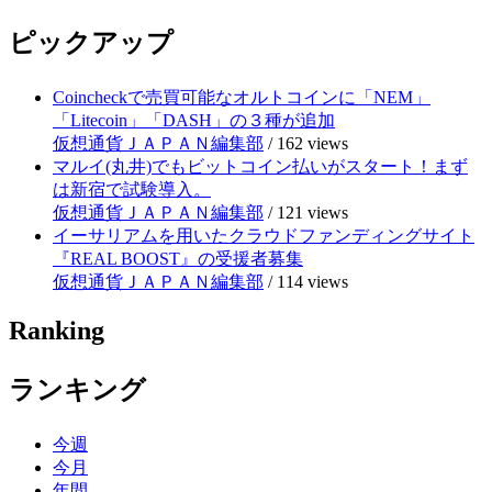
ピックアップ
Coincheckで売買可能なオルトコインに「NEM」
「Litecoin」「DASH」の３種が追加
仮想通貨ＪＡＰＡＮ編集部
/
162 views
マルイ(丸井)でもビットコイン払いがスタート！まず
は新宿で試験導入。
仮想通貨ＪＡＰＡＮ編集部
/
121 views
イーサリアムを用いたクラウドファンディングサイト
『REAL BOOST』の受援者募集
仮想通貨ＪＡＰＡＮ編集部
/
114 views
Ranking
ランキング
今週
今月
年間