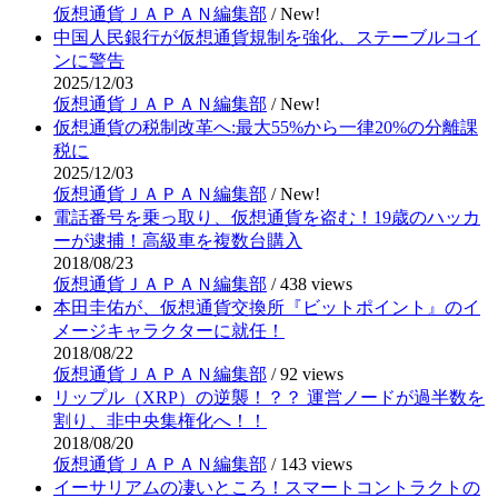
仮想通貨ＪＡＰＡＮ編集部
/
New!
中国人民銀行が仮想通貨規制を強化、ステーブルコイ
ンに警告
2025/12/03
仮想通貨ＪＡＰＡＮ編集部
/
New!
仮想通貨の税制改革へ:最大55%から一律20%の分離課
税に
2025/12/03
仮想通貨ＪＡＰＡＮ編集部
/
New!
電話番号を乗っ取り、仮想通貨を盗む！19歳のハッカ
ーが逮捕！高級車を複数台購入
2018/08/23
仮想通貨ＪＡＰＡＮ編集部
/
438 views
本田圭佑が、仮想通貨交換所『ビットポイント』のイ
メージキャラクターに就任！
2018/08/22
仮想通貨ＪＡＰＡＮ編集部
/
92 views
リップル（XRP）の逆襲！？？ 運営ノードが過半数を
割り、非中央集権化へ！！
2018/08/20
仮想通貨ＪＡＰＡＮ編集部
/
143 views
イーサリアムの凄いところ！スマートコントラクトの