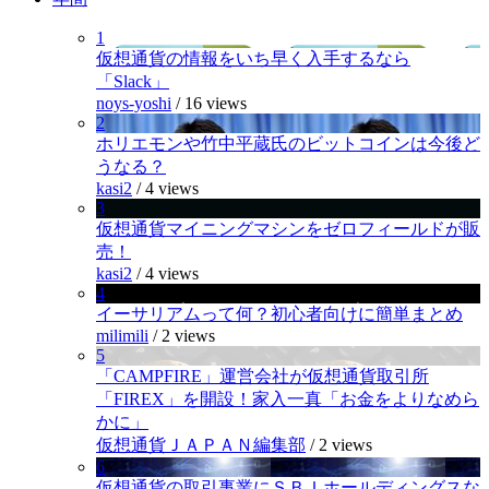
1
仮想通貨の情報をいち早く入手するなら
「Slack」
noys-yoshi
/
16 views
2
ホリエモンや竹中平蔵氏のビットコインは今後ど
うなる？
kasi2
/
4 views
3
仮想通貨マイニングマシンをゼロフィールドが販
売！
kasi2
/
4 views
4
イーサリアムって何？初心者向けに簡単まとめ
milimili
/
2 views
5
「CAMPFIRE」運営会社が仮想通貨取引所
「FIREX」を開設！家入一真「お金をよりなめら
かに」
仮想通貨ＪＡＰＡＮ編集部
/
2 views
6
仮想通貨の取引事業にＳＢＩホールディングスな