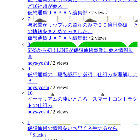
ど10社超が参入！
仮想通貨ＪＡＰＡＮ編集部
/
2 views
7
与沢翼がリップルの資産のみで２０億円突破！そ
の軌跡をまとめてみました。
仮想通貨ＪＡＰＡＮ編集部
/
2 views
8
SNSから初！LINEが仮想通貨事業に参入情報動
画
noys-yoshi
/
2 views
9
仮想通貨の二段階認証は必須！仕組みを理解しよ
う！
noys-yoshi
/
2 views
10
イーサリアムの凄いところ！スマートコントラク
トの仕組み
noys-yoshi
/
2 views
1
仮想通貨の情報をいち早く入手するなら
「Slack」