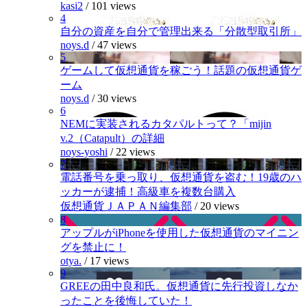
kasi2
/
101 views
4
自分の資産を自分で管理出来る「分散型取引所」
noys.d
/
47 views
5
ゲームして仮想通貨を稼ごう！話題の仮想通貨ゲ
ーム
noys.d
/
30 views
6
NEMに実装されるカタパルトって？「mijin
v.2（Catapult）の詳細
noys-yoshi
/
22 views
7
電話番号を乗っ取り、仮想通貨を盗む！19歳のハ
ッカーが逮捕！高級車を複数台購入
仮想通貨ＪＡＰＡＮ編集部
/
20 views
8
アップルがiPhoneを使用した仮想通貨のマイニン
グを禁止に！
otya.
/
17 views
9
GREEの田中良和氏。仮想通貨に先行投資しなか
ったことを後悔していた！