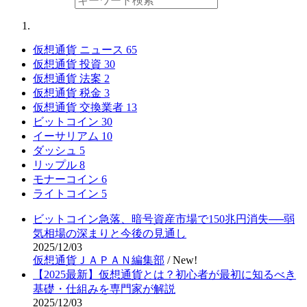
仮想通貨 ニュース
65
仮想通貨 投資
30
仮想通貨 法案
2
仮想通貨 税金
3
仮想通貨 交換業者
13
ビットコイン
30
イーサリアム
10
ダッシュ
5
リップル
8
モナーコイン
6
ライトコイン
5
ビットコイン急落、暗号資産市場で150兆円消失──弱
気相場の深まりと今後の見通し
2025/12/03
仮想通貨ＪＡＰＡＮ編集部
/
New!
【2025最新】仮想通貨とは？初心者が最初に知るべき
基礎・仕組みを専門家が解説
2025/12/03