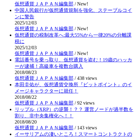
仮想通貨ＪＡＰＡＮ編集部
/
New!
中国人民銀行が仮想通貨規制を強化、ステーブルコイ
ンに警告
2025/12/03
仮想通貨ＪＡＰＡＮ編集部
/
New!
仮想通貨の税制改革へ:最大55%から一律20%の分離課
税に
2025/12/03
仮想通貨ＪＡＰＡＮ編集部
/
New!
電話番号を乗っ取り、仮想通貨を盗む！19歳のハッカ
ーが逮捕！高級車を複数台購入
2018/08/23
仮想通貨ＪＡＰＡＮ編集部
/
438 views
本田圭佑が、仮想通貨交換所『ビットポイント』のイ
メージキャラクターに就任！
2018/08/22
仮想通貨ＪＡＰＡＮ編集部
/
92 views
リップル（XRP）の逆襲！？？ 運営ノードが過半数を
割り、非中央集権化へ！！
2018/08/20
仮想通貨ＪＡＰＡＮ編集部
/
143 views
イーサリアムの凄いところ！スマートコントラクトの