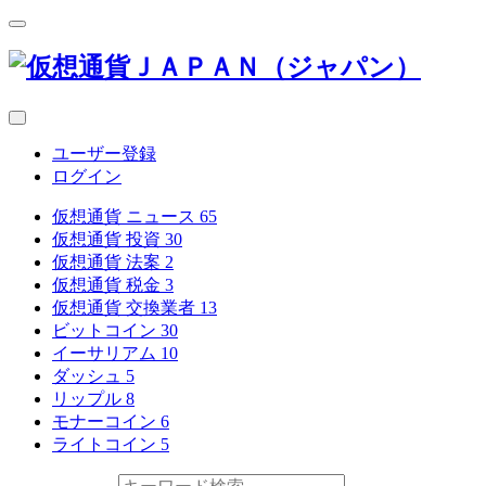
ユーザー登録
ログイン
仮想通貨 ニュース
65
仮想通貨 投資
30
仮想通貨 法案
2
仮想通貨 税金
3
仮想通貨 交換業者
13
ビットコイン
30
イーサリアム
10
ダッシュ
5
リップル
8
モナーコイン
6
ライトコイン
5