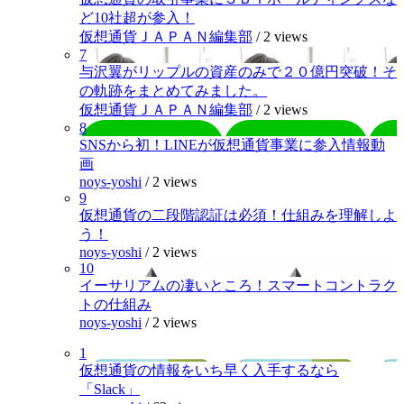
ど10社超が参入！
仮想通貨ＪＡＰＡＮ編集部
/
2 views
7
与沢翼がリップルの資産のみで２０億円突破！そ
の軌跡をまとめてみました。
仮想通貨ＪＡＰＡＮ編集部
/
2 views
8
SNSから初！LINEが仮想通貨事業に参入情報動
画
noys-yoshi
/
2 views
9
仮想通貨の二段階認証は必須！仕組みを理解しよ
う！
noys-yoshi
/
2 views
10
イーサリアムの凄いところ！スマートコントラク
トの仕組み
noys-yoshi
/
2 views
1
仮想通貨の情報をいち早く入手するなら
「Slack」