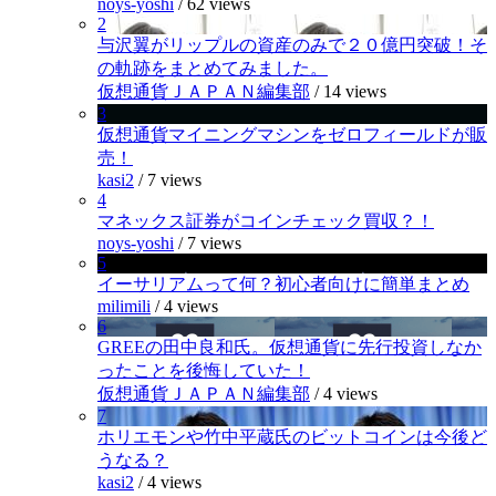
noys-yoshi
/
62 views
2
与沢翼がリップルの資産のみで２０億円突破！そ
の軌跡をまとめてみました。
仮想通貨ＪＡＰＡＮ編集部
/
14 views
3
仮想通貨マイニングマシンをゼロフィールドが販
売！
kasi2
/
7 views
4
マネックス証券がコインチェック買収？！
noys-yoshi
/
7 views
5
イーサリアムって何？初心者向けに簡単まとめ
milimili
/
4 views
6
GREEの田中良和氏。仮想通貨に先行投資しなか
ったことを後悔していた！
仮想通貨ＪＡＰＡＮ編集部
/
4 views
7
ホリエモンや竹中平蔵氏のビットコインは今後ど
うなる？
kasi2
/
4 views