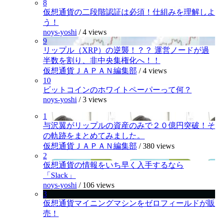
8
仮想通貨の二段階認証は必須！仕組みを理解しよ
う！
noys-yoshi
/
4 views
9
リップル（XRP）の逆襲！？？ 運営ノードが過
半数を割り、非中央集権化へ！！
仮想通貨ＪＡＰＡＮ編集部
/
4 views
10
ビットコインのホワイトペーパーって何？
noys-yoshi
/
3 views
1
与沢翼がリップルの資産のみで２０億円突破！そ
の軌跡をまとめてみました。
仮想通貨ＪＡＰＡＮ編集部
/
380 views
2
仮想通貨の情報をいち早く入手するなら
「Slack」
noys-yoshi
/
106 views
3
仮想通貨マイニングマシンをゼロフィールドが販
売！