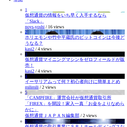
1
仮想通貨の情報をいち早く入手するなら
「Slack」
noys-yoshi
/
16 views
2
ホリエモンや竹中平蔵氏のビットコインは今後ど
うなる？
kasi2
/
4 views
3
仮想通貨マイニングマシンをゼロフィールドが販
売！
kasi2
/
4 views
4
イーサリアムって何？初心者向けに簡単まとめ
milimili
/
2 views
5
「CAMPFIRE」運営会社が仮想通貨取引所
「FIREX」を開設！家入一真「お金をよりなめら
かに」
仮想通貨ＪＡＰＡＮ編集部
/
2 views
6
仮想通貨の取引事業にＳＢＩホールディングスな