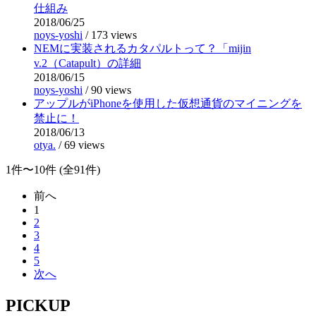
仕組み
2018/06/25
noys-yoshi
/
173 views
NEMに実装されるカタパルトって？「mijin
v.2（Catapult）の詳細
2018/06/15
noys-yoshi
/
90 views
アップルがiPhoneを使用した仮想通貨のマイニングを
禁止に！
2018/06/13
otya.
/
69 views
1件〜10件 (全91件)
前へ
1
2
3
4
5
次へ
PICKUP