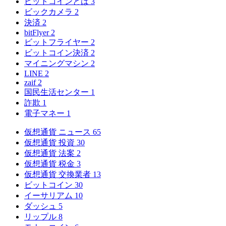
ビットコインとは
3
ビックカメラ
2
決済
2
bitFlyer
2
ビットフライヤー
2
ビットコイン決済
2
マイニングマシン
2
LINE
2
zaif
2
国民生活センター
1
詐欺
1
電子マネー
1
仮想通貨 ニュース
65
仮想通貨 投資
30
仮想通貨 法案
2
仮想通貨 税金
3
仮想通貨 交換業者
13
ビットコイン
30
イーサリアム
10
ダッシュ
5
リップル
8