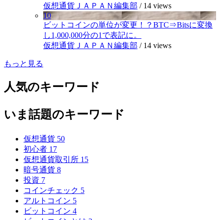
仮想通貨ＪＡＰＡＮ編集部
/
14 views
10
ビットコインの単位が変更！？BTC⇒Bitsに変換
し1,000,000分の1で表記に。
仮想通貨ＪＡＰＡＮ編集部
/
14 views
もっと見る
人気のキーワード
いま話題のキーワード
仮想通貨
50
初心者
17
仮想通貨取引所
15
暗号通貨
8
投資
7
コインチェック
5
アルトコイン
5
ビットコイン
4