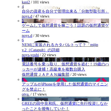
kasi2
/
101 views
4
自分の資産を自分で管理出来る「分散型取引所」
noys.d
/
47 views
5
ゲームして仮想通貨を稼ごう！話題の仮想通貨ゲ
ーム
noys.d
/
30 views
6
NEMに実装されるカタパルトって？「mijin
v.2（Catapult）の詳細
noys-yoshi
/
22 views
7
電話番号を乗っ取り、仮想通貨を盗む！19歳のハ
ッカーが逮捕！高級車を複数台購入
仮想通貨ＪＡＰＡＮ編集部
/
20 views
8
アップルがiPhoneを使用した仮想通貨のマイニン
グを禁止に！
otya.
/
17 views
9
GREEの田中良和氏。仮想通貨に先行投資しなか
ったことを後悔していた！