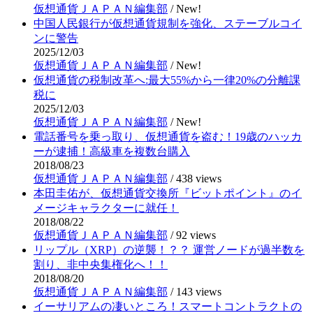
仮想通貨ＪＡＰＡＮ編集部
/
New!
中国人民銀行が仮想通貨規制を強化、ステーブルコイ
ンに警告
2025/12/03
仮想通貨ＪＡＰＡＮ編集部
/
New!
仮想通貨の税制改革へ:最大55%から一律20%の分離課
税に
2025/12/03
仮想通貨ＪＡＰＡＮ編集部
/
New!
電話番号を乗っ取り、仮想通貨を盗む！19歳のハッカ
ーが逮捕！高級車を複数台購入
2018/08/23
仮想通貨ＪＡＰＡＮ編集部
/
438 views
本田圭佑が、仮想通貨交換所『ビットポイント』のイ
メージキャラクターに就任！
2018/08/22
仮想通貨ＪＡＰＡＮ編集部
/
92 views
リップル（XRP）の逆襲！？？ 運営ノードが過半数を
割り、非中央集権化へ！！
2018/08/20
仮想通貨ＪＡＰＡＮ編集部
/
143 views
イーサリアムの凄いところ！スマートコントラクトの