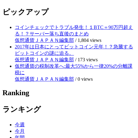
ピックアップ
コインチェックでトラブル発生！１BTC＝90万円超え
る！？サーバー落ち直後のまとめ
仮想通貨ＪＡＰＡＮ編集部
/
1,804 views
2017年は日本にとってビットコイン元年！？急騰する
ビットコインの謎に迫る。
仮想通貨ＪＡＰＡＮ編集部
/
173 views
仮想通貨の税制改革へ:最大55%から一律20%の分離課
税に
仮想通貨ＪＡＰＡＮ編集部
/
0 views
Ranking
ランキング
今週
今月
年間