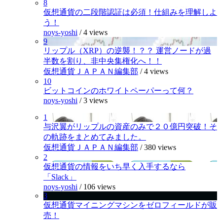
8
仮想通貨の二段階認証は必須！仕組みを理解しよ
う！
noys-yoshi
/
4 views
9
リップル（XRP）の逆襲！？？ 運営ノードが過
半数を割り、非中央集権化へ！！
仮想通貨ＪＡＰＡＮ編集部
/
4 views
10
ビットコインのホワイトペーパーって何？
noys-yoshi
/
3 views
1
与沢翼がリップルの資産のみで２０億円突破！そ
の軌跡をまとめてみました。
仮想通貨ＪＡＰＡＮ編集部
/
380 views
2
仮想通貨の情報をいち早く入手するなら
「Slack」
noys-yoshi
/
106 views
3
仮想通貨マイニングマシンをゼロフィールドが販
売！