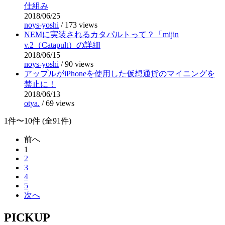
仕組み
2018/06/25
noys-yoshi
/
173 views
NEMに実装されるカタパルトって？「mijin
v.2（Catapult）の詳細
2018/06/15
noys-yoshi
/
90 views
アップルがiPhoneを使用した仮想通貨のマイニングを
禁止に！
2018/06/13
otya.
/
69 views
1件〜10件 (全91件)
前へ
1
2
3
4
5
次へ
PICKUP