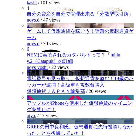
kasi2
/
101 views
4
自分の資産を自分で管理出来る「分散型取引所」
noys.d
/
47 views
5
ゲームして仮想通貨を稼ごう！話題の仮想通貨ゲ
ーム
noys.d
/
30 views
6
NEMに実装されるカタパルトって？「mijin
v.2（Catapult）の詳細
noys-yoshi
/
22 views
7
電話番号を乗っ取り、仮想通貨を盗む！19歳のハ
ッカーが逮捕！高級車を複数台購入
仮想通貨ＪＡＰＡＮ編集部
/
20 views
8
アップルがiPhoneを使用した仮想通貨のマイニン
グを禁止に！
otya.
/
17 views
9
GREEの田中良和氏。仮想通貨に先行投資しなか
ったことを後悔していた！