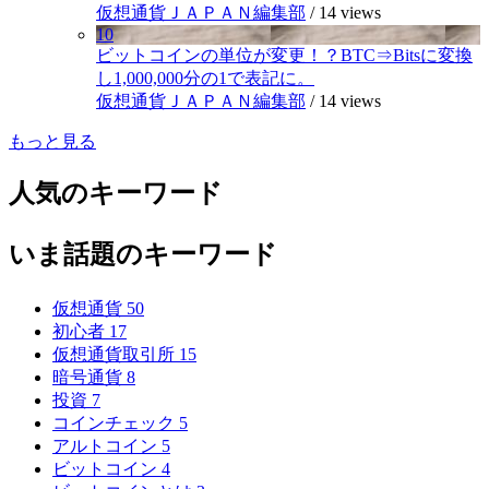
仮想通貨ＪＡＰＡＮ編集部
/
14 views
10
ビットコインの単位が変更！？BTC⇒Bitsに変換
し1,000,000分の1で表記に。
仮想通貨ＪＡＰＡＮ編集部
/
14 views
もっと見る
人気のキーワード
いま話題のキーワード
仮想通貨
50
初心者
17
仮想通貨取引所
15
暗号通貨
8
投資
7
コインチェック
5
アルトコイン
5
ビットコイン
4