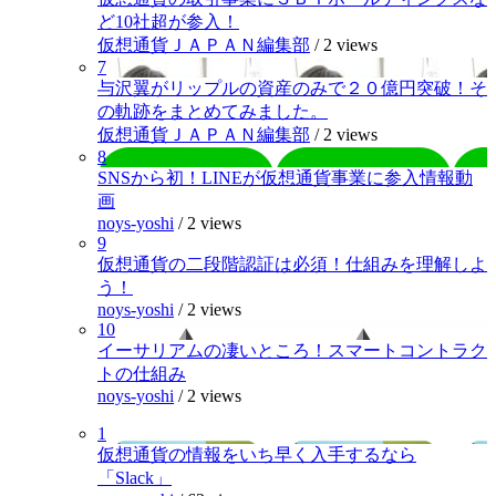
ど10社超が参入！
仮想通貨ＪＡＰＡＮ編集部
/
2 views
7
与沢翼がリップルの資産のみで２０億円突破！そ
の軌跡をまとめてみました。
仮想通貨ＪＡＰＡＮ編集部
/
2 views
8
SNSから初！LINEが仮想通貨事業に参入情報動
画
noys-yoshi
/
2 views
9
仮想通貨の二段階認証は必須！仕組みを理解しよ
う！
noys-yoshi
/
2 views
10
イーサリアムの凄いところ！スマートコントラク
トの仕組み
noys-yoshi
/
2 views
1
仮想通貨の情報をいち早く入手するなら
「Slack」