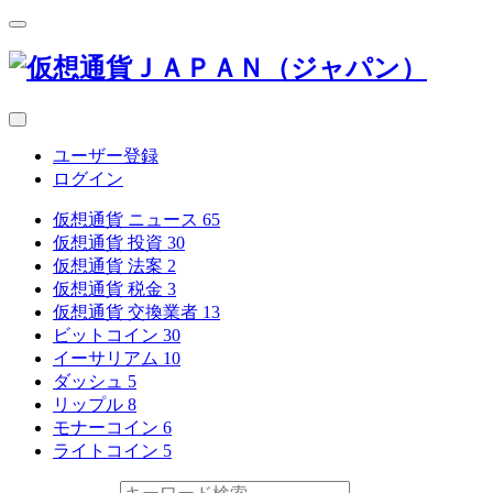
ユーザー登録
ログイン
仮想通貨 ニュース
65
仮想通貨 投資
30
仮想通貨 法案
2
仮想通貨 税金
3
仮想通貨 交換業者
13
ビットコイン
30
イーサリアム
10
ダッシュ
5
リップル
8
モナーコイン
6
ライトコイン
5