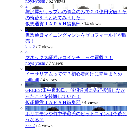
noys-yoshi
/
62 views
2
与沢翼がリップルの資産のみで２０億円突破！そ
の軌跡をまとめてみました。
仮想通貨ＪＡＰＡＮ編集部
/
14 views
3
仮想通貨マイニングマシンをゼロフィールドが販
売！
kasi2
/
7 views
4
マネックス証券がコインチェック買収？！
noys-yoshi
/
7 views
5
イーサリアムって何？初心者向けに簡単まとめ
milimili
/
4 views
6
GREEの田中良和氏。仮想通貨に先行投資しなか
ったことを後悔していた！
仮想通貨ＪＡＰＡＮ編集部
/
4 views
7
ホリエモンや竹中平蔵氏のビットコインは今後ど
うなる？
kasi2
/
4 views