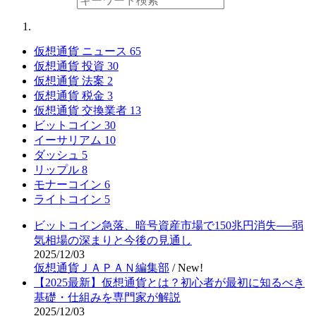
仮想通貨 ニュース
65
仮想通貨 投資
30
仮想通貨 法案
2
仮想通貨 税金
3
仮想通貨 交換業者
13
ビットコイン
30
イーサリアム
10
ダッシュ
5
リップル
8
モナーコイン
6
ライトコイン
5
ビットコイン急落、暗号資産市場で150兆円消失──弱
気相場の深まりと今後の見通し
2025/12/03
仮想通貨ＪＡＰＡＮ編集部
/
New!
【2025最新】仮想通貨とは？初心者が最初に知るべき
基礎・仕組みを専門家が解説
2025/12/03