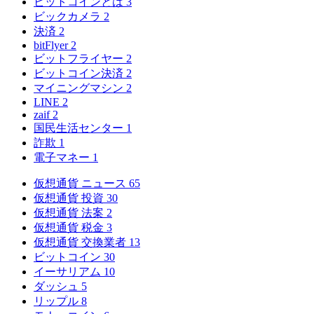
ビットコインとは
3
ビックカメラ
2
決済
2
bitFlyer
2
ビットフライヤー
2
ビットコイン決済
2
マイニングマシン
2
LINE
2
zaif
2
国民生活センター
1
詐欺
1
電子マネー
1
仮想通貨 ニュース
65
仮想通貨 投資
30
仮想通貨 法案
2
仮想通貨 税金
3
仮想通貨 交換業者
13
ビットコイン
30
イーサリアム
10
ダッシュ
5
リップル
8