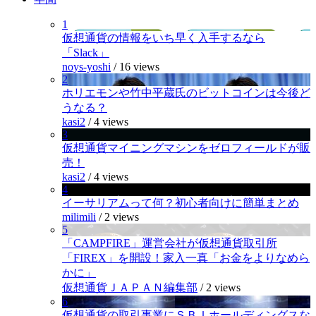
1
仮想通貨の情報をいち早く入手するなら
「Slack」
noys-yoshi
/
16 views
2
ホリエモンや竹中平蔵氏のビットコインは今後ど
うなる？
kasi2
/
4 views
3
仮想通貨マイニングマシンをゼロフィールドが販
売！
kasi2
/
4 views
4
イーサリアムって何？初心者向けに簡単まとめ
milimili
/
2 views
5
「CAMPFIRE」運営会社が仮想通貨取引所
「FIREX」を開設！家入一真「お金をよりなめら
かに」
仮想通貨ＪＡＰＡＮ編集部
/
2 views
6
仮想通貨の取引事業にＳＢＩホールディングスな