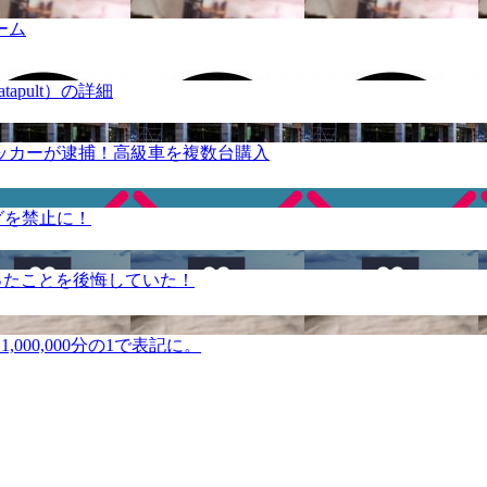
ーム
apult）の詳細
ッカーが逮捕！高級車を複数台購入
グを禁止に！
ったことを後悔していた！
000,000分の1で表記に。