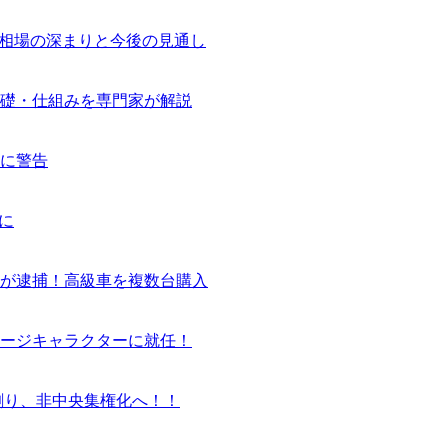
気相場の深まりと今後の見通し
基礎・仕組みを専門家が解説
に警告
に
ーが逮捕！高級車を複数台購入
ージキャラクターに就任！
割り、非中央集権化へ！！