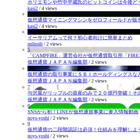
ホリエモンや竹中平蔵氏のビットコインは今後ど
kasi2
/
4 views
3
仮想通貨マイニングマシンをゼロフィールドが販
kasi2
/
4 views
4
イーサリアムって何？初心者向けに簡単まとめ
milimili
/
2 views
5
「CAMPFIRE」運営会社が仮想通貨取引所「FI
仮想通貨ＪＡＰＡＮ編集部
/
2 views
6
仮想通貨の取引事業にＳＢＩホールディングスなど
仮想通貨ＪＡＰＡＮ編集部
/
2 views
7
与沢翼がリップルの資産のみで２０億円突破！そ
仮想通貨ＪＡＰＡＮ編集部
/
2 views
8
SNSから初！LINEが仮想通貨事業に参入情報動画
noys-yoshi
/
2 views
9
仮想通貨の二段階認証は必須！仕組みを理解しよ
noys-yoshi
/
2 views