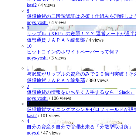
kasi2
/
4 views
8
仮想通貨の二段階認証は必須！仕組みを理解しよ
noys-yoshi
/
4 views
9
リップル（XRP）の逆襲！？？ 運営ノードが過
仮想通貨ＪＡＰＡＮ編集部
/
4 views
10
ビットコインのホワイトペーパーって何？
noys-yoshi
/
3 views
1
与沢翼がリップルの資産のみで２０億円突破！そ
仮想通貨ＪＡＰＡＮ編集部
/
380 views
2
仮想通貨の情報をいち早く入手するなら「Slack」
noys-yoshi
/
106 views
3
仮想通貨マイニングマシンをゼロフィールドが販
kasi2
/
101 views
4
自分の資産を自分で管理出来る「分散型取引所」
noys.d
/
47 views