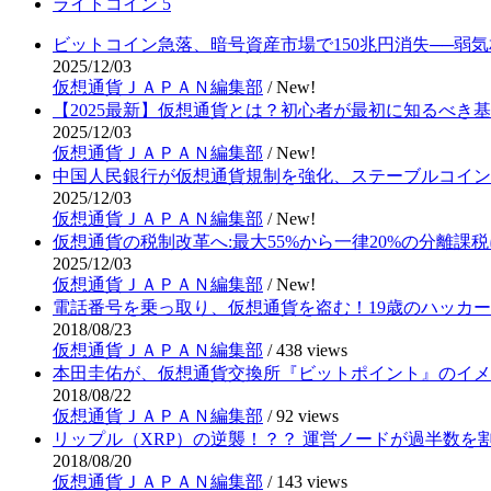
ライトコイン
5
ビットコイン急落、暗号資産市場で150兆円消失──弱
2025/12/03
仮想通貨ＪＡＰＡＮ編集部
/
New!
【2025最新】仮想通貨とは？初心者が最初に知るべき
2025/12/03
仮想通貨ＪＡＰＡＮ編集部
/
New!
中国人民銀行が仮想通貨規制を強化、ステーブルコイン
2025/12/03
仮想通貨ＪＡＰＡＮ編集部
/
New!
仮想通貨の税制改革へ:最大55%から一律20%の分離課税
2025/12/03
仮想通貨ＪＡＰＡＮ編集部
/
New!
電話番号を乗っ取り、仮想通貨を盗む！19歳のハッカ
2018/08/23
仮想通貨ＪＡＰＡＮ編集部
/
438 views
本田圭佑が、仮想通貨交換所『ビットポイント』のイメ
2018/08/22
仮想通貨ＪＡＰＡＮ編集部
/
92 views
リップル（XRP）の逆襲！？？ 運営ノードが過半数を
2018/08/20
仮想通貨ＪＡＰＡＮ編集部
/
143 views