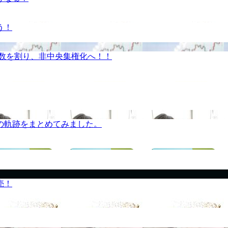
う！
半数を割り、非中央集権化へ！！
の軌跡をまとめてみました。
売！