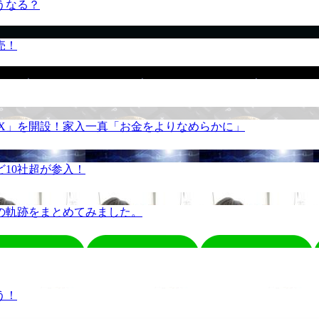
うなる？
売！
REX」を開設！家入一真「お金をよりなめらかに」
10社超が参入！
の軌跡をまとめてみました。
う！