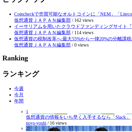
Coincheckで売買可能なオルトコインに「NEM」「Lite
仮想通貨ＪＡＰＡＮ編集部
/
162 views
イーサリアムを用いたクラウドファンディングサイト『RE
仮想通貨ＪＡＰＡＮ編集部
/
114 views
仮想通貨の税制改革へ:最大55%から一律20%の分離課税
仮想通貨ＪＡＰＡＮ編集部
/
0 views
Ranking
ランキング
今週
今月
年間
1
仮想通貨の情報をいち早く入手するなら「Slack」
noys-yoshi
/
16 views
2