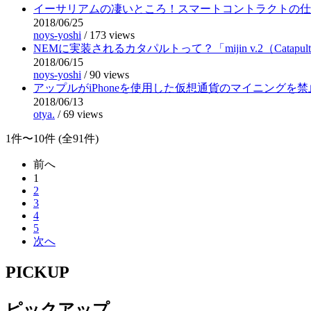
イーサリアムの凄いところ！スマートコントラクトの仕
2018/06/25
noys-yoshi
/
173 views
NEMに実装されるカタパルトって？「mijin v.2（Catapu
2018/06/15
noys-yoshi
/
90 views
アップルがiPhoneを使用した仮想通貨のマイニングを
2018/06/13
otya.
/
69 views
1件〜10件 (全91件)
前へ
1
2
3
4
5
次へ
PICKUP
ピックアップ