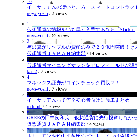
10
イーサリアムの凄いところ！スマートコントラク
noys-yoshi
/
2 views
1
仮想通貨の情報をいち早く入手するなら「Slack」
noys-yoshi
/
62 views
2
与沢翼がリップルの資産のみで２０億円突破！そ
仮想通貨ＪＡＰＡＮ編集部
/
14 views
3
仮想通貨マイニングマシンをゼロフィールドが販
kasi2
/
7 views
4
マネックス証券がコインチェック買収？！
noys-yoshi
/
7 views
5
イーサリアムって何？初心者向けに簡単まとめ
milimili
/
4 views
6
GREEの田中良和氏。仮想通貨に先行投資しなか
仮想通貨ＪＡＰＡＮ編集部
/
4 views
7
ホリエモンや竹中平蔵氏のビットコインは今後ど