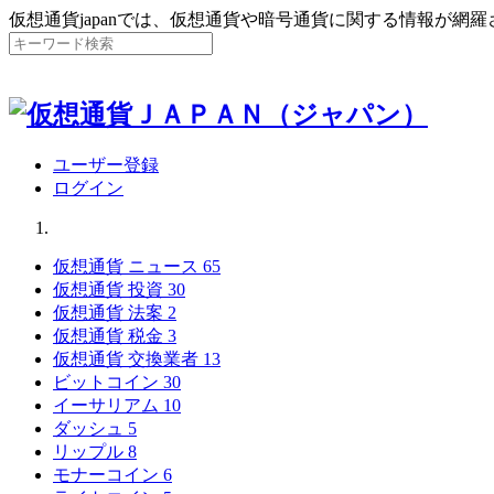
仮想通貨japanでは、仮想通貨や暗号通貨に関する情報が網
ユーザー登録
ログイン
仮想通貨 ニュース
65
仮想通貨 投資
30
仮想通貨 法案
2
仮想通貨 税金
3
仮想通貨 交換業者
13
ビットコイン
30
イーサリアム
10
ダッシュ
5
リップル
8
モナーコイン
6