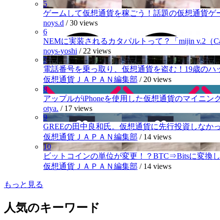
5
ゲームして仮想通貨を稼ごう！話題の仮想通貨ゲ
noys.d
/
30 views
6
NEMに実装されるカタパルトって？「mijin v.2（Cat
noys-yoshi
/
22 views
7
電話番号を乗っ取り、仮想通貨を盗む！19歳のハ
仮想通貨ＪＡＰＡＮ編集部
/
20 views
8
アップルがiPhoneを使用した仮想通貨のマイニン
otya.
/
17 views
9
GREEの田中良和氏。仮想通貨に先行投資しなか
仮想通貨ＪＡＰＡＮ編集部
/
14 views
10
ビットコインの単位が変更！？BTC⇒Bitsに変換し1,
仮想通貨ＪＡＰＡＮ編集部
/
14 views
もっと見る
人気のキーワード