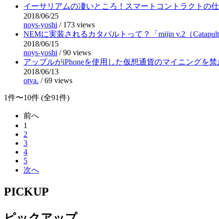
イーサリアムの凄いところ！スマートコントラクトの仕
2018/06/25
noys-yoshi
/
173 views
NEMに実装されるカタパルトって？「mijin v.2（Catapu
2018/06/15
noys-yoshi
/
90 views
アップルがiPhoneを使用した仮想通貨のマイニングを
2018/06/13
otya.
/
69 views
1件〜10件 (全91件)
前へ
1
2
3
4
5
次へ
PICKUP
ピックアップ