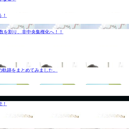
う！
半数を割り、非中央集権化へ！！
の軌跡をまとめてみました。
売！