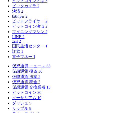
ビットコインとは
3
ビックカメラ
2
決済
2
bitFlyer
2
ビットフライヤー
2
ビットコイン決済
2
マイニングマシン
2
LINE
2
zaif
2
国民生活センター
1
詐欺
1
電子マネー
1
仮想通貨 ニュース
65
仮想通貨 投資
30
仮想通貨 法案
2
仮想通貨 税金
3
仮想通貨 交換業者
13
ビットコイン
30
イーサリアム
10
ダッシュ
5
リップル
8