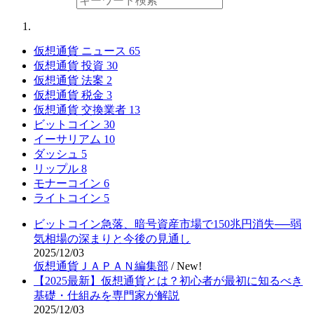
仮想通貨 ニュース
65
仮想通貨 投資
30
仮想通貨 法案
2
仮想通貨 税金
3
仮想通貨 交換業者
13
ビットコイン
30
イーサリアム
10
ダッシュ
5
リップル
8
モナーコイン
6
ライトコイン
5
ビットコイン急落、暗号資産市場で150兆円消失──弱
気相場の深まりと今後の見通し
2025/12/03
仮想通貨ＪＡＰＡＮ編集部
/
New!
【2025最新】仮想通貨とは？初心者が最初に知るべき
基礎・仕組みを専門家が解説
2025/12/03