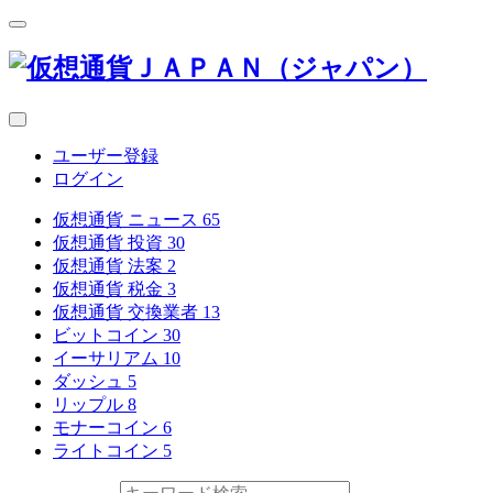
ユーザー登録
ログイン
仮想通貨 ニュース
65
仮想通貨 投資
30
仮想通貨 法案
2
仮想通貨 税金
3
仮想通貨 交換業者
13
ビットコイン
30
イーサリアム
10
ダッシュ
5
リップル
8
モナーコイン
6
ライトコイン
5