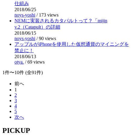
仕組み
2018/06/25
noys-yoshi
/
173 views
NEMに実装されるカタパルトって？「mijin
v.2（Catapult）の詳細
2018/06/15
noys-yoshi
/
90 views
アップルがiPhoneを使用した仮想通貨のマイニングを
禁止に！
2018/06/13
otya.
/
69 views
1件〜10件 (全91件)
前へ
1
2
3
4
5
次へ
PICKUP