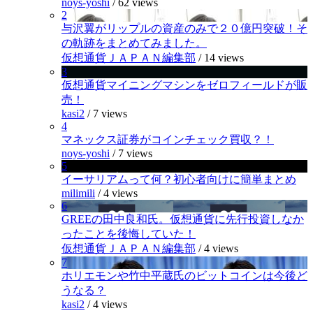
noys-yoshi
/
62 views
2
与沢翼がリップルの資産のみで２０億円突破！そ
の軌跡をまとめてみました。
仮想通貨ＪＡＰＡＮ編集部
/
14 views
3
仮想通貨マイニングマシンをゼロフィールドが販
売！
kasi2
/
7 views
4
マネックス証券がコインチェック買収？！
noys-yoshi
/
7 views
5
イーサリアムって何？初心者向けに簡単まとめ
milimili
/
4 views
6
GREEの田中良和氏。仮想通貨に先行投資しなか
ったことを後悔していた！
仮想通貨ＪＡＰＡＮ編集部
/
4 views
7
ホリエモンや竹中平蔵氏のビットコインは今後ど
うなる？
kasi2
/
4 views