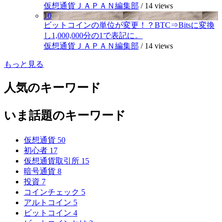
仮想通貨ＪＡＰＡＮ編集部
/
14 views
10
ビットコインの単位が変更！？BTC⇒Bitsに変換
し1,000,000分の1で表記に。
仮想通貨ＪＡＰＡＮ編集部
/
14 views
もっと見る
人気のキーワード
いま話題のキーワード
仮想通貨
50
初心者
17
仮想通貨取引所
15
暗号通貨
8
投資
7
コインチェック
5
アルトコイン
5
ビットコイン
4