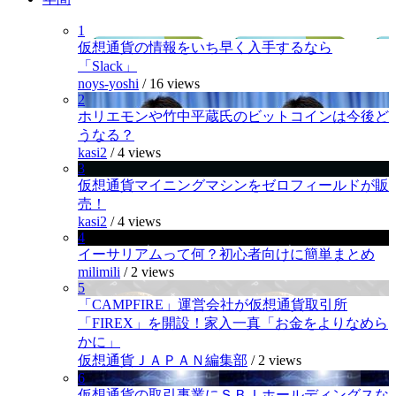
1
仮想通貨の情報をいち早く入手するなら
「Slack」
noys-yoshi
/
16 views
2
ホリエモンや竹中平蔵氏のビットコインは今後ど
うなる？
kasi2
/
4 views
3
仮想通貨マイニングマシンをゼロフィールドが販
売！
kasi2
/
4 views
4
イーサリアムって何？初心者向けに簡単まとめ
milimili
/
2 views
5
「CAMPFIRE」運営会社が仮想通貨取引所
「FIREX」を開設！家入一真「お金をよりなめら
かに」
仮想通貨ＪＡＰＡＮ編集部
/
2 views
6
仮想通貨の取引事業にＳＢＩホールディングスな