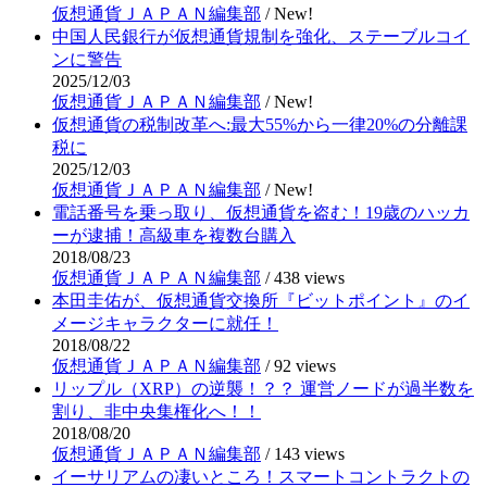
仮想通貨ＪＡＰＡＮ編集部
/
New!
中国人民銀行が仮想通貨規制を強化、ステーブルコイ
ンに警告
2025/12/03
仮想通貨ＪＡＰＡＮ編集部
/
New!
仮想通貨の税制改革へ:最大55%から一律20%の分離課
税に
2025/12/03
仮想通貨ＪＡＰＡＮ編集部
/
New!
電話番号を乗っ取り、仮想通貨を盗む！19歳のハッカ
ーが逮捕！高級車を複数台購入
2018/08/23
仮想通貨ＪＡＰＡＮ編集部
/
438 views
本田圭佑が、仮想通貨交換所『ビットポイント』のイ
メージキャラクターに就任！
2018/08/22
仮想通貨ＪＡＰＡＮ編集部
/
92 views
リップル（XRP）の逆襲！？？ 運営ノードが過半数を
割り、非中央集権化へ！！
2018/08/20
仮想通貨ＪＡＰＡＮ編集部
/
143 views
イーサリアムの凄いところ！スマートコントラクトの