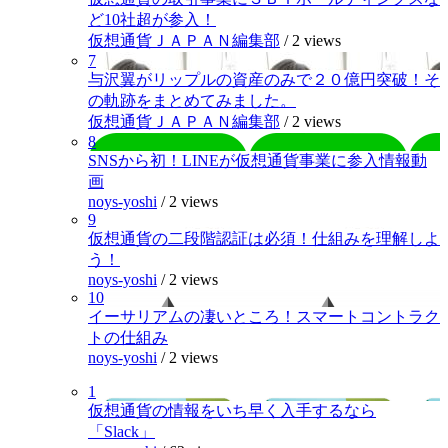
ど10社超が参入！
仮想通貨ＪＡＰＡＮ編集部
/
2 views
7
与沢翼がリップルの資産のみで２０億円突破！そ
の軌跡をまとめてみました。
仮想通貨ＪＡＰＡＮ編集部
/
2 views
8
SNSから初！LINEが仮想通貨事業に参入情報動
画
noys-yoshi
/
2 views
9
仮想通貨の二段階認証は必須！仕組みを理解しよ
う！
noys-yoshi
/
2 views
10
イーサリアムの凄いところ！スマートコントラク
トの仕組み
noys-yoshi
/
2 views
1
仮想通貨の情報をいち早く入手するなら
「Slack」