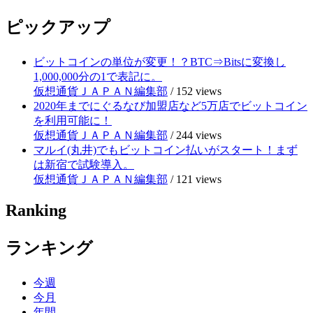
ピックアップ
ビットコインの単位が変更！？BTC⇒Bitsに変換し
1,000,000分の1で表記に。
仮想通貨ＪＡＰＡＮ編集部
/
152 views
2020年までにぐるなび加盟店など5万店でビットコイン
を利用可能に！
仮想通貨ＪＡＰＡＮ編集部
/
244 views
マルイ(丸井)でもビットコイン払いがスタート！まず
は新宿で試験導入。
仮想通貨ＪＡＰＡＮ編集部
/
121 views
Ranking
ランキング
今週
今月
年間