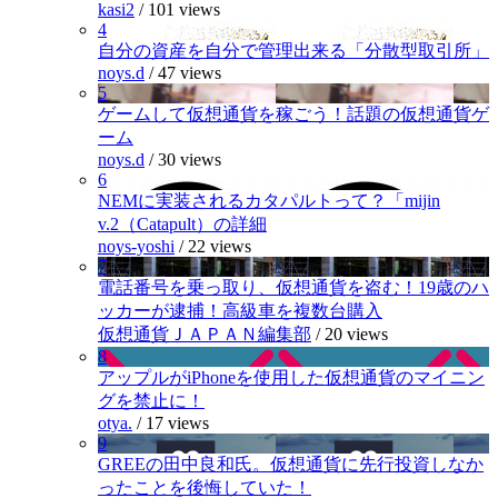
kasi2
/
101 views
4
自分の資産を自分で管理出来る「分散型取引所」
noys.d
/
47 views
5
ゲームして仮想通貨を稼ごう！話題の仮想通貨ゲ
ーム
noys.d
/
30 views
6
NEMに実装されるカタパルトって？「mijin
v.2（Catapult）の詳細
noys-yoshi
/
22 views
7
電話番号を乗っ取り、仮想通貨を盗む！19歳のハ
ッカーが逮捕！高級車を複数台購入
仮想通貨ＪＡＰＡＮ編集部
/
20 views
8
アップルがiPhoneを使用した仮想通貨のマイニン
グを禁止に！
otya.
/
17 views
9
GREEの田中良和氏。仮想通貨に先行投資しなか
ったことを後悔していた！