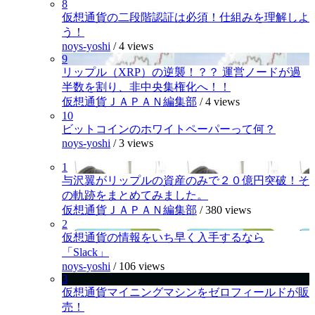
8
仮想通貨の二段階認証は必須！仕組みを理解しよ
う！
noys-yoshi
/
4 views
9
リップル（XRP）の逆襲！？？ 運営ノードが過
半数を割り、非中央集権化へ！！
仮想通貨ＪＡＰＡＮ編集部
/
4 views
10
ビットコインのホワイトペーパーって何？
noys-yoshi
/
3 views
1
与沢翼がリップルの資産のみで２０億円突破！そ
の軌跡をまとめてみました。
仮想通貨ＪＡＰＡＮ編集部
/
380 views
2
仮想通貨の情報をいち早く入手するなら
「Slack」
noys-yoshi
/
106 views
3
仮想通貨マイニングマシンをゼロフィールドが販
売！