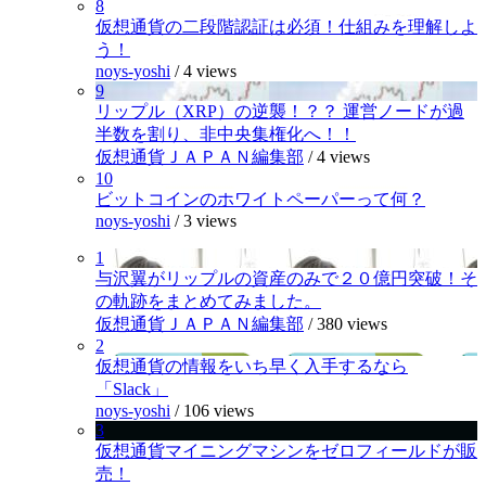
8
仮想通貨の二段階認証は必須！仕組みを理解しよ
う！
noys-yoshi
/
4 views
9
リップル（XRP）の逆襲！？？ 運営ノードが過
半数を割り、非中央集権化へ！！
仮想通貨ＪＡＰＡＮ編集部
/
4 views
10
ビットコインのホワイトペーパーって何？
noys-yoshi
/
3 views
1
与沢翼がリップルの資産のみで２０億円突破！そ
の軌跡をまとめてみました。
仮想通貨ＪＡＰＡＮ編集部
/
380 views
2
仮想通貨の情報をいち早く入手するなら
「Slack」
noys-yoshi
/
106 views
3
仮想通貨マイニングマシンをゼロフィールドが販
売！