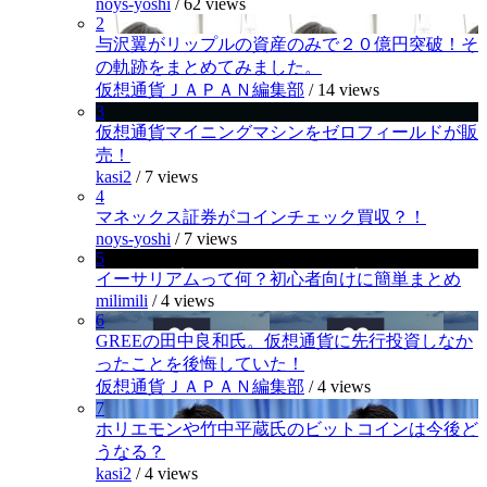
noys-yoshi
/
62 views
2
与沢翼がリップルの資産のみで２０億円突破！そ
の軌跡をまとめてみました。
仮想通貨ＪＡＰＡＮ編集部
/
14 views
3
仮想通貨マイニングマシンをゼロフィールドが販
売！
kasi2
/
7 views
4
マネックス証券がコインチェック買収？！
noys-yoshi
/
7 views
5
イーサリアムって何？初心者向けに簡単まとめ
milimili
/
4 views
6
GREEの田中良和氏。仮想通貨に先行投資しなか
ったことを後悔していた！
仮想通貨ＪＡＰＡＮ編集部
/
4 views
7
ホリエモンや竹中平蔵氏のビットコインは今後ど
うなる？
kasi2
/
4 views