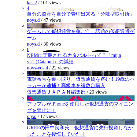
kasi2
/
101 views
4
自分の資産を自分で管理出来る「分散型取引所」
noys.d
/
47 views
5
ゲームして仮想通貨を稼ごう！話題の仮想通貨ゲ
ーム
noys.d
/
30 views
6
NEMに実装されるカタパルトって？「mijin
v.2（Catapult）の詳細
noys-yoshi
/
22 views
7
電話番号を乗っ取り、仮想通貨を盗む！19歳のハ
ッカーが逮捕！高級車を複数台購入
仮想通貨ＪＡＰＡＮ編集部
/
20 views
8
アップルがiPhoneを使用した仮想通貨のマイニン
グを禁止に！
otya.
/
17 views
9
GREEの田中良和氏。仮想通貨に先行投資しなか
ったことを後悔していた！