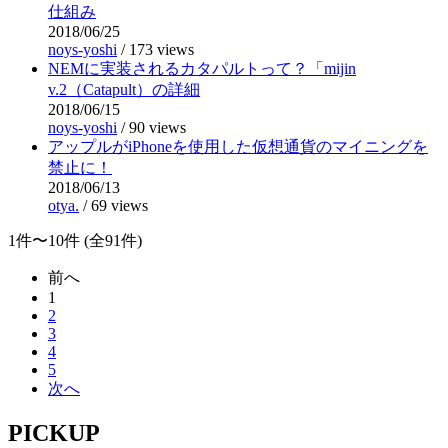
仕組み
2018/06/25
noys-yoshi
/
173 views
NEMに実装されるカタパルトって？「mijin
v.2（Catapult）の詳細
2018/06/15
noys-yoshi
/
90 views
アップルがiPhoneを使用した仮想通貨のマイニングを
禁止に！
2018/06/13
otya.
/
69 views
1件〜10件 (全91件)
前へ
1
2
3
4
5
次へ
PICKUP