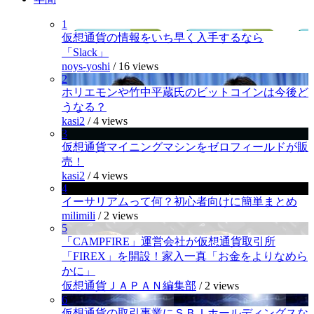
1
仮想通貨の情報をいち早く入手するなら
「Slack」
noys-yoshi
/
16 views
2
ホリエモンや竹中平蔵氏のビットコインは今後ど
うなる？
kasi2
/
4 views
3
仮想通貨マイニングマシンをゼロフィールドが販
売！
kasi2
/
4 views
4
イーサリアムって何？初心者向けに簡単まとめ
milimili
/
2 views
5
「CAMPFIRE」運営会社が仮想通貨取引所
「FIREX」を開設！家入一真「お金をよりなめら
かに」
仮想通貨ＪＡＰＡＮ編集部
/
2 views
6
仮想通貨の取引事業にＳＢＩホールディングスな