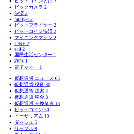
ビットコインとは
3
ビックカメラ
2
決済
2
bitFlyer
2
ビットフライヤー
2
ビットコイン決済
2
マイニングマシン
2
LINE
2
zaif
2
国民生活センター
1
詐欺
1
電子マネー
1
仮想通貨 ニュース
65
仮想通貨 投資
30
仮想通貨 法案
2
仮想通貨 税金
3
仮想通貨 交換業者
13
ビットコイン
30
イーサリアム
10
ダッシュ
5
リップル
8