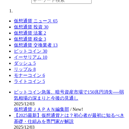
仮想通貨 ニュース
65
仮想通貨 投資
30
仮想通貨 法案
2
仮想通貨 税金
3
仮想通貨 交換業者
13
ビットコイン
30
イーサリアム
10
ダッシュ
5
リップル
8
モナーコイン
6
ライトコイン
5
ビットコイン急落、暗号資産市場で150兆円消失──弱
気相場の深まりと今後の見通し
2025/12/03
仮想通貨ＪＡＰＡＮ編集部
/
New!
【2025最新】仮想通貨とは？初心者が最初に知るべき
基礎・仕組みを専門家が解説
2025/12/03