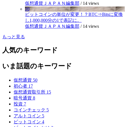
仮想通貨ＪＡＰＡＮ編集部
/
14 views
10
ビットコインの単位が変更！？BTC⇒Bitsに変換
し1,000,000分の1で表記に。
仮想通貨ＪＡＰＡＮ編集部
/
14 views
もっと見る
人気のキーワード
いま話題のキーワード
仮想通貨
50
初心者
17
仮想通貨取引所
15
暗号通貨
8
投資
7
コインチェック
5
アルトコイン
5
ビットコイン
4