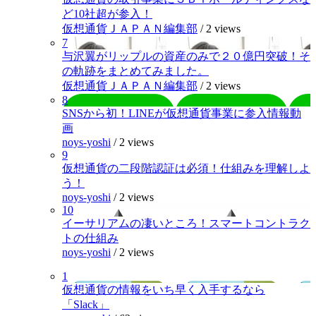
ど10社超が参入！
仮想通貨ＪＡＰＡＮ編集部
/
2 views
7
与沢翼がリップルの資産のみで２０億円突破！そ
の軌跡をまとめてみました。
仮想通貨ＪＡＰＡＮ編集部
/
2 views
8
SNSから初！LINEが仮想通貨事業に参入情報動
画
noys-yoshi
/
2 views
9
仮想通貨の二段階認証は必須！仕組みを理解しよ
う！
noys-yoshi
/
2 views
10
イーサリアムの凄いところ！スマートコントラク
トの仕組み
noys-yoshi
/
2 views
1
仮想通貨の情報をいち早く入手するなら
「Slack」