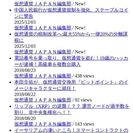
仮想通貨ＪＡＰＡＮ編集部
/
New!
中国人民銀行が仮想通貨規制を強化、ステーブルコイ
ンに警告
2025/12/03
仮想通貨ＪＡＰＡＮ編集部
/
New!
仮想通貨の税制改革へ:最大55%から一律20%の分離課
税に
2025/12/03
仮想通貨ＪＡＰＡＮ編集部
/
New!
電話番号を乗っ取り、仮想通貨を盗む！19歳のハッカ
ーが逮捕！高級車を複数台購入
2018/08/23
仮想通貨ＪＡＰＡＮ編集部
/
438 views
本田圭佑が、仮想通貨交換所『ビットポイント』のイ
メージキャラクターに就任！
2018/08/22
仮想通貨ＪＡＰＡＮ編集部
/
92 views
リップル（XRP）の逆襲！？？ 運営ノードが過半数を
割り、非中央集権化へ！！
2018/08/20
仮想通貨ＪＡＰＡＮ編集部
/
143 views
イーサリアムの凄いところ！スマートコントラクトの