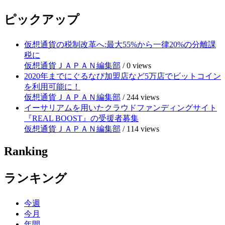
ピックアップ
仮想通貨の税制改革へ:最大55%から一律20%の分離課
税に
仮想通貨ＪＡＰＡＮ編集部
/
0 views
2020年までにぐるなび加盟店など5万店でビットコイン
を利用可能に！
仮想通貨ＪＡＰＡＮ編集部
/
244 views
イーサリアムを用いたクラウドファンディングサイト
『REAL BOOST』の受援者募集
仮想通貨ＪＡＰＡＮ編集部
/
114 views
Ranking
ランキング
今週
今月
年間