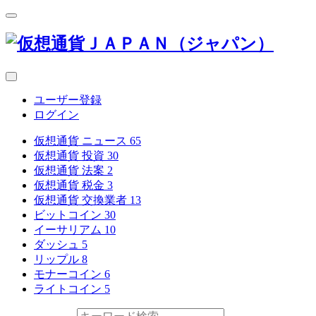
ユーザー登録
ログイン
仮想通貨 ニュース
65
仮想通貨 投資
30
仮想通貨 法案
2
仮想通貨 税金
3
仮想通貨 交換業者
13
ビットコイン
30
イーサリアム
10
ダッシュ
5
リップル
8
モナーコイン
6
ライトコイン
5