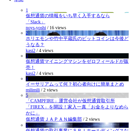
1
仮想通貨の情報をいち早く入手するなら
「Slack」
noys-yoshi
/
16 views
2
ホリエモンや竹中平蔵氏のビットコインは今後ど
うなる？
kasi2
/
4 views
3
仮想通貨マイニングマシンをゼロフィールドが販
売！
kasi2
/
4 views
4
イーサリアムって何？初心者向けに簡単まとめ
milimili
/
2 views
5
「CAMPFIRE」運営会社が仮想通貨取引所
「FIREX」を開設！家入一真「お金をよりなめら
かに」
仮想通貨ＪＡＰＡＮ編集部
/
2 views
6
仮想通貨の取引事業にＳＢＩホールディングスな