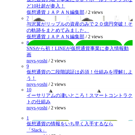
ど10社超が参入！
仮想通貨ＪＡＰＡＮ編集部
/
2 views
7
与沢翼がリップルの資産のみで２０億円突破！そ
の軌跡をまとめてみました。
仮想通貨ＪＡＰＡＮ編集部
/
2 views
8
SNSから初！LINEが仮想通貨事業に参入情報動
画
noys-yoshi
/
2 views
9
仮想通貨の二段階認証は必須！仕組みを理解しよ
う！
noys-yoshi
/
2 views
10
イーサリアムの凄いところ！スマートコントラク
トの仕組み
noys-yoshi
/
2 views
1
仮想通貨の情報をいち早く入手するなら
「Slack」