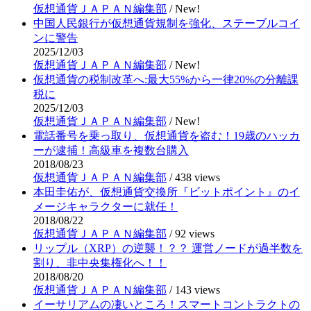
仮想通貨ＪＡＰＡＮ編集部
/
New!
中国人民銀行が仮想通貨規制を強化、ステーブルコイ
ンに警告
2025/12/03
仮想通貨ＪＡＰＡＮ編集部
/
New!
仮想通貨の税制改革へ:最大55%から一律20%の分離課
税に
2025/12/03
仮想通貨ＪＡＰＡＮ編集部
/
New!
電話番号を乗っ取り、仮想通貨を盗む！19歳のハッカ
ーが逮捕！高級車を複数台購入
2018/08/23
仮想通貨ＪＡＰＡＮ編集部
/
438 views
本田圭佑が、仮想通貨交換所『ビットポイント』のイ
メージキャラクターに就任！
2018/08/22
仮想通貨ＪＡＰＡＮ編集部
/
92 views
リップル（XRP）の逆襲！？？ 運営ノードが過半数を
割り、非中央集権化へ！！
2018/08/20
仮想通貨ＪＡＰＡＮ編集部
/
143 views
イーサリアムの凄いところ！スマートコントラクトの