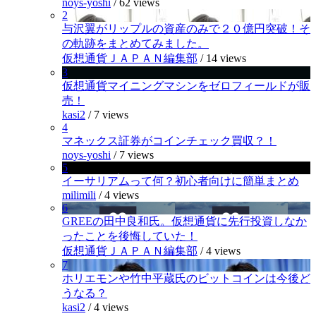
noys-yoshi
/
62 views
2
与沢翼がリップルの資産のみで２０億円突破！そ
の軌跡をまとめてみました。
仮想通貨ＪＡＰＡＮ編集部
/
14 views
3
仮想通貨マイニングマシンをゼロフィールドが販
売！
kasi2
/
7 views
4
マネックス証券がコインチェック買収？！
noys-yoshi
/
7 views
5
イーサリアムって何？初心者向けに簡単まとめ
milimili
/
4 views
6
GREEの田中良和氏。仮想通貨に先行投資しなか
ったことを後悔していた！
仮想通貨ＪＡＰＡＮ編集部
/
4 views
7
ホリエモンや竹中平蔵氏のビットコインは今後ど
うなる？
kasi2
/
4 views