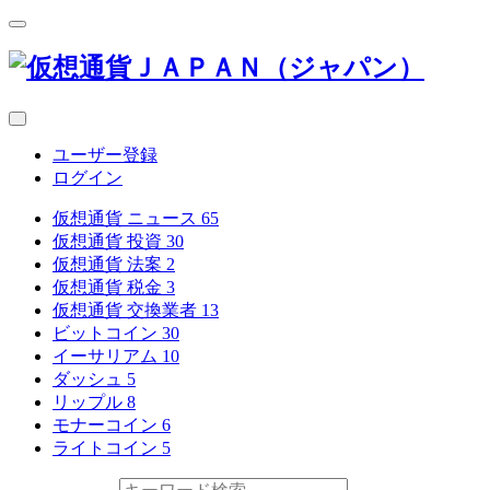
ユーザー登録
ログイン
仮想通貨 ニュース
65
仮想通貨 投資
30
仮想通貨 法案
2
仮想通貨 税金
3
仮想通貨 交換業者
13
ビットコイン
30
イーサリアム
10
ダッシュ
5
リップル
8
モナーコイン
6
ライトコイン
5