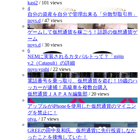
kasi2
/
101 views
4
自分の資産を自分で管理出来る「分散型取引所」
noys.d
/
47 views
5
ゲームして仮想通貨を稼ごう！話題の仮想通貨ゲ
ーム
noys.d
/
30 views
6
NEMに実装されるカタパルトって？「mijin
v.2（Catapult）の詳細
noys-yoshi
/
22 views
7
電話番号を乗っ取り、仮想通貨を盗む！19歳のハ
ッカーが逮捕！高級車を複数台購入
仮想通貨ＪＡＰＡＮ編集部
/
20 views
8
アップルがiPhoneを使用した仮想通貨のマイニン
グを禁止に！
otya.
/
17 views
9
GREEの田中良和氏。仮想通貨に先行投資しなか
ったことを後悔していた！