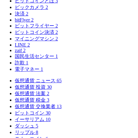
ビットコインとは
3
ビックカメラ
2
決済
2
bitFlyer
2
ビットフライヤー
2
ビットコイン決済
2
マイニングマシン
2
LINE
2
zaif
2
国民生活センター
1
詐欺
1
電子マネー
1
仮想通貨 ニュース
65
仮想通貨 投資
30
仮想通貨 法案
2
仮想通貨 税金
3
仮想通貨 交換業者
13
ビットコイン
30
イーサリアム
10
ダッシュ
5
リップル
8