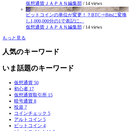
仮想通貨ＪＡＰＡＮ編集部
/
14 views
10
ビットコインの単位が変更！？BTC⇒Bitsに変換
し1,000,000分の1で表記に。
仮想通貨ＪＡＰＡＮ編集部
/
14 views
もっと見る
人気のキーワード
いま話題のキーワード
仮想通貨
50
初心者
17
仮想通貨取引所
15
暗号通貨
8
投資
7
コインチェック
5
アルトコイン
5
ビットコイン
4