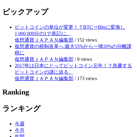
ピックアップ
ビットコインの単位が変更！？BTC⇒Bitsに変換し
1,000,000分の1で表記に。
仮想通貨ＪＡＰＡＮ編集部
/
152 views
仮想通貨の税制改革へ:最大55%から一律20%の分離課
税に
仮想通貨ＪＡＰＡＮ編集部
/
0 views
2017年は日本にとってビットコイン元年！？急騰する
ビットコインの謎に迫る。
仮想通貨ＪＡＰＡＮ編集部
/
173 views
Ranking
ランキング
今週
今月
年間