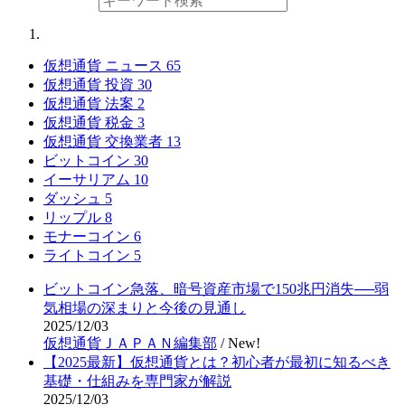
仮想通貨 ニュース
65
仮想通貨 投資
30
仮想通貨 法案
2
仮想通貨 税金
3
仮想通貨 交換業者
13
ビットコイン
30
イーサリアム
10
ダッシュ
5
リップル
8
モナーコイン
6
ライトコイン
5
ビットコイン急落、暗号資産市場で150兆円消失──弱
気相場の深まりと今後の見通し
2025/12/03
仮想通貨ＪＡＰＡＮ編集部
/
New!
【2025最新】仮想通貨とは？初心者が最初に知るべき
基礎・仕組みを専門家が解説
2025/12/03