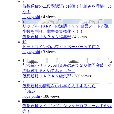
8
仮想通貨の二段階認証は必須！仕組みを理解しよ
う！
noys-yoshi
/
4 views
9
リップル（XRP）の逆襲！？？ 運営ノードが過
半数を割り、非中央集権化へ！！
仮想通貨ＪＡＰＡＮ編集部
/
4 views
10
ビットコインのホワイトペーパーって何？
noys-yoshi
/
3 views
1
与沢翼がリップルの資産のみで２０億円突破！そ
の軌跡をまとめてみました。
仮想通貨ＪＡＰＡＮ編集部
/
380 views
2
仮想通貨の情報をいち早く入手するなら
「Slack」
noys-yoshi
/
106 views
3
仮想通貨マイニングマシンをゼロフィールドが販
売！