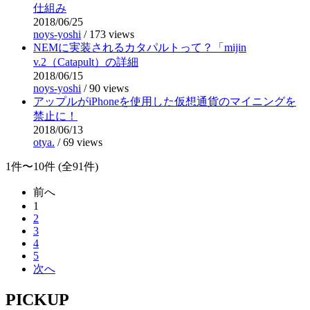
仕組み
2018/06/25
noys-yoshi
/
173 views
NEMに実装されるカタパルトって？「mijin
v.2（Catapult）の詳細
2018/06/15
noys-yoshi
/
90 views
アップルがiPhoneを使用した仮想通貨のマイニングを
禁止に！
2018/06/13
otya.
/
69 views
1件〜10件 (全91件)
前へ
1
2
3
4
5
次へ
PICKUP