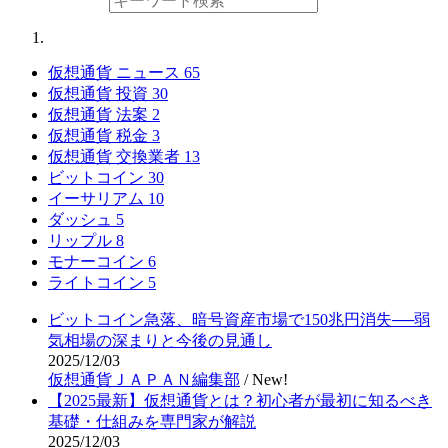
仮想通貨 ニュース
65
仮想通貨 投資
30
仮想通貨 法案
2
仮想通貨 税金
3
仮想通貨 交換業者
13
ビットコイン
30
イーサリアム
10
ダッシュ
5
リップル
8
モナーコイン
6
ライトコイン
5
ビットコイン急落、暗号資産市場で150兆円消失──弱
気相場の深まりと今後の見通し
2025/12/03
仮想通貨ＪＡＰＡＮ編集部
/
New!
【2025最新】仮想通貨とは？初心者が最初に知るべき
基礎・仕組みを専門家が解説
2025/12/03