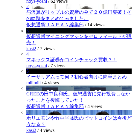
noys-yoshi
/
62 views
2
与沢翼がリップルの資産のみで２０億円突破！そ
の軌跡をまとめてみました。
仮想通貨ＪＡＰＡＮ編集部
/
14 views
3
仮想通貨マイニングマシンをゼロフィールドが販
売！
kasi2
/
7 views
4
マネックス証券がコインチェック買収？！
noys-yoshi
/
7 views
5
イーサリアムって何？初心者向けに簡単まとめ
milimili
/
4 views
6
GREEの田中良和氏。仮想通貨に先行投資しなか
ったことを後悔していた！
仮想通貨ＪＡＰＡＮ編集部
/
4 views
7
ホリエモンや竹中平蔵氏のビットコインは今後ど
うなる？
kasi2
/
4 views