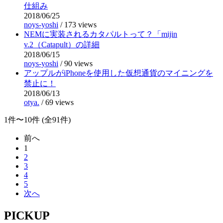
仕組み
2018/06/25
noys-yoshi
/
173 views
NEMに実装されるカタパルトって？「mijin
v.2（Catapult）の詳細
2018/06/15
noys-yoshi
/
90 views
アップルがiPhoneを使用した仮想通貨のマイニングを
禁止に！
2018/06/13
otya.
/
69 views
1件〜10件 (全91件)
前へ
1
2
3
4
5
次へ
PICKUP