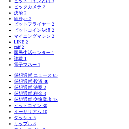
ビットコインとは
3
ビックカメラ
2
決済
2
bitFlyer
2
ビットフライヤー
2
ビットコイン決済
2
マイニングマシン
2
LINE
2
zaif
2
国民生活センター
1
詐欺
1
電子マネー
1
仮想通貨 ニュース
65
仮想通貨 投資
30
仮想通貨 法案
2
仮想通貨 税金
3
仮想通貨 交換業者
13
ビットコイン
30
イーサリアム
10
ダッシュ
5
リップル
8