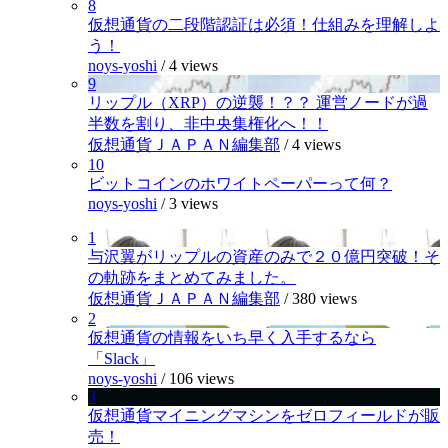
8
仮想通貨の二段階認証は必須！仕組みを理解しよ
う！
noys-yoshi
/
4 views
9
リップル（XRP）の逆襲！？？ 運営ノードが過
半数を割り、非中央集権化へ！！
仮想通貨ＪＡＰＡＮ編集部
/
4 views
10
ビットコインのホワイトペーパーって何？
noys-yoshi
/
3 views
1
与沢翼がリップルの資産のみで２０億円突破！そ
の軌跡をまとめてみました。
仮想通貨ＪＡＰＡＮ編集部
/
380 views
2
仮想通貨の情報をいち早く入手するなら
「Slack」
noys-yoshi
/
106 views
3
仮想通貨マイニングマシンをゼロフィールドが販
売！