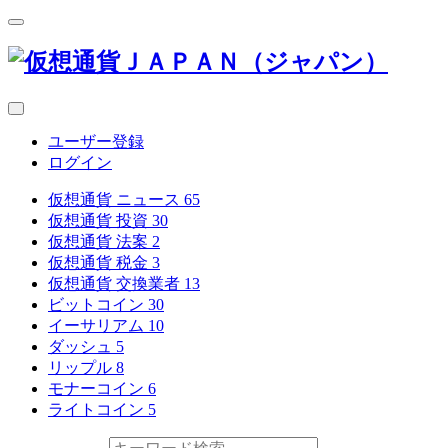
ユーザー登録
ログイン
仮想通貨 ニュース
65
仮想通貨 投資
30
仮想通貨 法案
2
仮想通貨 税金
3
仮想通貨 交換業者
13
ビットコイン
30
イーサリアム
10
ダッシュ
5
リップル
8
モナーコイン
6
ライトコイン
5