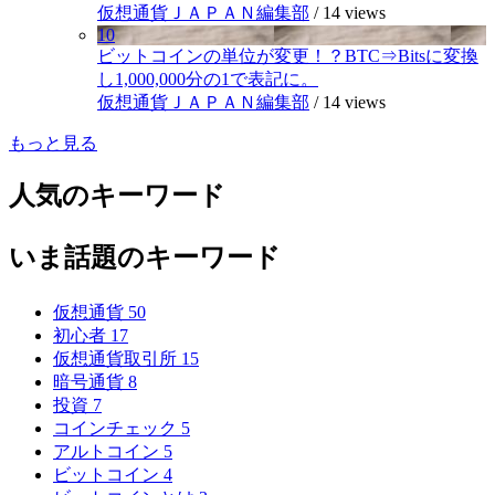
仮想通貨ＪＡＰＡＮ編集部
/
14 views
10
ビットコインの単位が変更！？BTC⇒Bitsに変換
し1,000,000分の1で表記に。
仮想通貨ＪＡＰＡＮ編集部
/
14 views
もっと見る
人気のキーワード
いま話題のキーワード
仮想通貨
50
初心者
17
仮想通貨取引所
15
暗号通貨
8
投資
7
コインチェック
5
アルトコイン
5
ビットコイン
4