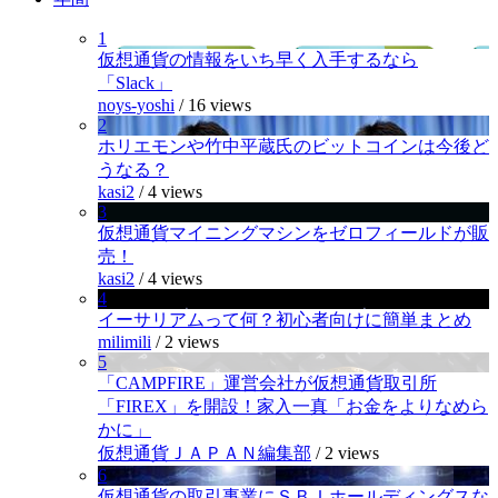
1
仮想通貨の情報をいち早く入手するなら
「Slack」
noys-yoshi
/
16 views
2
ホリエモンや竹中平蔵氏のビットコインは今後ど
うなる？
kasi2
/
4 views
3
仮想通貨マイニングマシンをゼロフィールドが販
売！
kasi2
/
4 views
4
イーサリアムって何？初心者向けに簡単まとめ
milimili
/
2 views
5
「CAMPFIRE」運営会社が仮想通貨取引所
「FIREX」を開設！家入一真「お金をよりなめら
かに」
仮想通貨ＪＡＰＡＮ編集部
/
2 views
6
仮想通貨の取引事業にＳＢＩホールディングスな