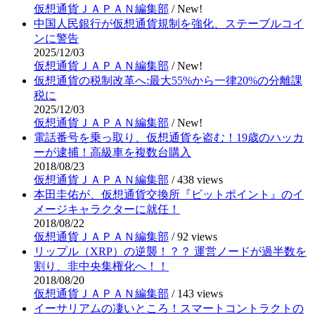
仮想通貨ＪＡＰＡＮ編集部
/
New!
中国人民銀行が仮想通貨規制を強化、ステーブルコイ
ンに警告
2025/12/03
仮想通貨ＪＡＰＡＮ編集部
/
New!
仮想通貨の税制改革へ:最大55%から一律20%の分離課
税に
2025/12/03
仮想通貨ＪＡＰＡＮ編集部
/
New!
電話番号を乗っ取り、仮想通貨を盗む！19歳のハッカ
ーが逮捕！高級車を複数台購入
2018/08/23
仮想通貨ＪＡＰＡＮ編集部
/
438 views
本田圭佑が、仮想通貨交換所『ビットポイント』のイ
メージキャラクターに就任！
2018/08/22
仮想通貨ＪＡＰＡＮ編集部
/
92 views
リップル（XRP）の逆襲！？？ 運営ノードが過半数を
割り、非中央集権化へ！！
2018/08/20
仮想通貨ＪＡＰＡＮ編集部
/
143 views
イーサリアムの凄いところ！スマートコントラクトの