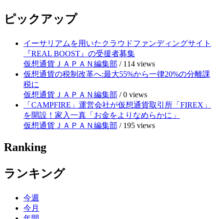
ピックアップ
イーサリアムを用いたクラウドファンディングサイト
『REAL BOOST』の受援者募集
仮想通貨ＪＡＰＡＮ編集部
/
114 views
仮想通貨の税制改革へ:最大55%から一律20%の分離課
税に
仮想通貨ＪＡＰＡＮ編集部
/
0 views
「CAMPFIRE」運営会社が仮想通貨取引所「FIREX」
を開設！家入一真「お金をよりなめらかに」
仮想通貨ＪＡＰＡＮ編集部
/
195 views
Ranking
ランキング
今週
今月
年間