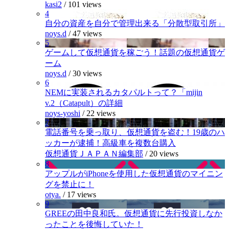
kasi2
/
101 views
4
自分の資産を自分で管理出来る「分散型取引所」
noys.d
/
47 views
5
ゲームして仮想通貨を稼ごう！話題の仮想通貨ゲ
ーム
noys.d
/
30 views
6
NEMに実装されるカタパルトって？「mijin
v.2（Catapult）の詳細
noys-yoshi
/
22 views
7
電話番号を乗っ取り、仮想通貨を盗む！19歳のハ
ッカーが逮捕！高級車を複数台購入
仮想通貨ＪＡＰＡＮ編集部
/
20 views
8
アップルがiPhoneを使用した仮想通貨のマイニン
グを禁止に！
otya.
/
17 views
9
GREEの田中良和氏。仮想通貨に先行投資しなか
ったことを後悔していた！