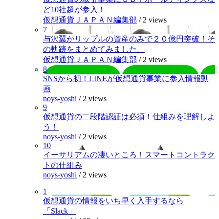
ど10社超が参入！
仮想通貨ＪＡＰＡＮ編集部
/
2 views
7
与沢翼がリップルの資産のみで２０億円突破！そ
の軌跡をまとめてみました。
仮想通貨ＪＡＰＡＮ編集部
/
2 views
8
SNSから初！LINEが仮想通貨事業に参入情報動
画
noys-yoshi
/
2 views
9
仮想通貨の二段階認証は必須！仕組みを理解しよ
う！
noys-yoshi
/
2 views
10
イーサリアムの凄いところ！スマートコントラク
トの仕組み
noys-yoshi
/
2 views
1
仮想通貨の情報をいち早く入手するなら
「Slack」