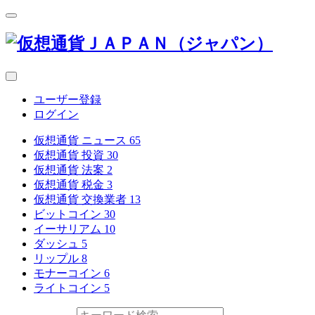
ユーザー登録
ログイン
仮想通貨 ニュース
65
仮想通貨 投資
30
仮想通貨 法案
2
仮想通貨 税金
3
仮想通貨 交換業者
13
ビットコイン
30
イーサリアム
10
ダッシュ
5
リップル
8
モナーコイン
6
ライトコイン
5