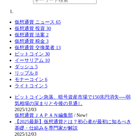
仮想通貨 ニュース
65
仮想通貨 投資
30
仮想通貨 法案
2
仮想通貨 税金
3
仮想通貨 交換業者
13
ビットコイン
30
イーサリアム
10
ダッシュ
5
リップル
8
モナーコイン
6
ライトコイン
5
ビットコイン急落、暗号資産市場で150兆円消失──弱
気相場の深まりと今後の見通し
2025/12/03
仮想通貨ＪＡＰＡＮ編集部
/
New!
【2025最新】仮想通貨とは？初心者が最初に知るべき
基礎・仕組みを専門家が解説
2025/12/03