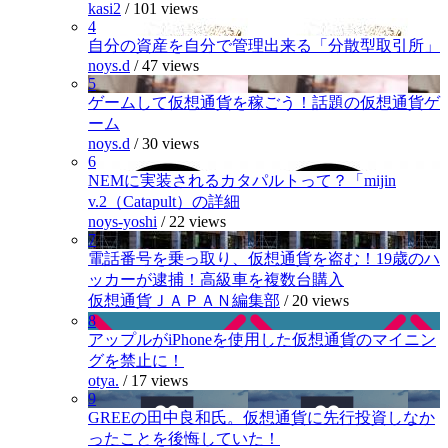
kasi2
/
101 views
4
自分の資産を自分で管理出来る「分散型取引所」
noys.d
/
47 views
5
ゲームして仮想通貨を稼ごう！話題の仮想通貨ゲ
ーム
noys.d
/
30 views
6
NEMに実装されるカタパルトって？「mijin
v.2（Catapult）の詳細
noys-yoshi
/
22 views
7
電話番号を乗っ取り、仮想通貨を盗む！19歳のハ
ッカーが逮捕！高級車を複数台購入
仮想通貨ＪＡＰＡＮ編集部
/
20 views
8
アップルがiPhoneを使用した仮想通貨のマイニン
グを禁止に！
otya.
/
17 views
9
GREEの田中良和氏。仮想通貨に先行投資しなか
ったことを後悔していた！