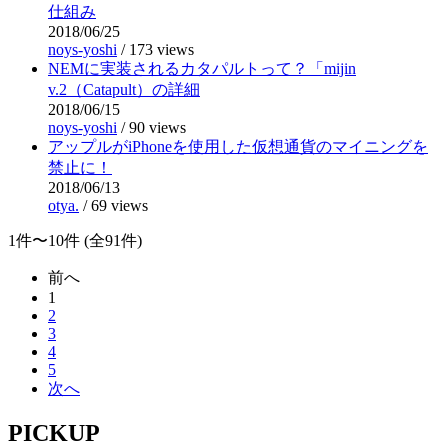
仕組み
2018/06/25
noys-yoshi
/
173 views
NEMに実装されるカタパルトって？「mijin
v.2（Catapult）の詳細
2018/06/15
noys-yoshi
/
90 views
アップルがiPhoneを使用した仮想通貨のマイニングを
禁止に！
2018/06/13
otya.
/
69 views
1件〜10件 (全91件)
前へ
1
2
3
4
5
次へ
PICKUP