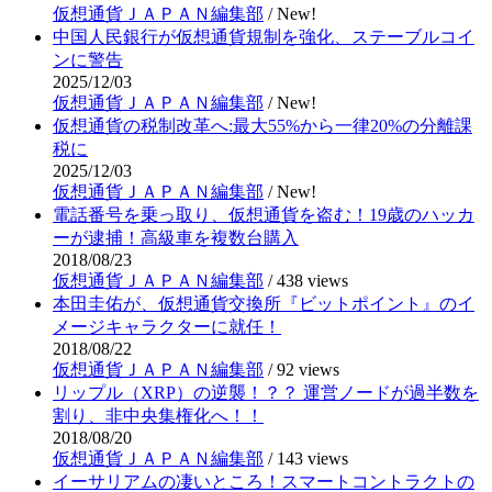
仮想通貨ＪＡＰＡＮ編集部
/
New!
中国人民銀行が仮想通貨規制を強化、ステーブルコイ
ンに警告
2025/12/03
仮想通貨ＪＡＰＡＮ編集部
/
New!
仮想通貨の税制改革へ:最大55%から一律20%の分離課
税に
2025/12/03
仮想通貨ＪＡＰＡＮ編集部
/
New!
電話番号を乗っ取り、仮想通貨を盗む！19歳のハッカ
ーが逮捕！高級車を複数台購入
2018/08/23
仮想通貨ＪＡＰＡＮ編集部
/
438 views
本田圭佑が、仮想通貨交換所『ビットポイント』のイ
メージキャラクターに就任！
2018/08/22
仮想通貨ＪＡＰＡＮ編集部
/
92 views
リップル（XRP）の逆襲！？？ 運営ノードが過半数を
割り、非中央集権化へ！！
2018/08/20
仮想通貨ＪＡＰＡＮ編集部
/
143 views
イーサリアムの凄いところ！スマートコントラクトの