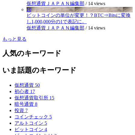
仮想通貨ＪＡＰＡＮ編集部
/
14 views
10
ビットコインの単位が変更！？BTC⇒Bitsに変換
し1,000,000分の1で表記に。
仮想通貨ＪＡＰＡＮ編集部
/
14 views
もっと見る
人気のキーワード
いま話題のキーワード
仮想通貨
50
初心者
17
仮想通貨取引所
15
暗号通貨
8
投資
7
コインチェック
5
アルトコイン
5
ビットコイン
4