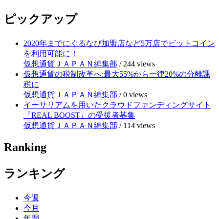
ピックアップ
2020年までにぐるなび加盟店など5万店でビットコイン
を利用可能に！
仮想通貨ＪＡＰＡＮ編集部
/
244 views
仮想通貨の税制改革へ:最大55%から一律20%の分離課
税に
仮想通貨ＪＡＰＡＮ編集部
/
0 views
イーサリアムを用いたクラウドファンディングサイト
『REAL BOOST』の受援者募集
仮想通貨ＪＡＰＡＮ編集部
/
114 views
Ranking
ランキング
今週
今月
年間