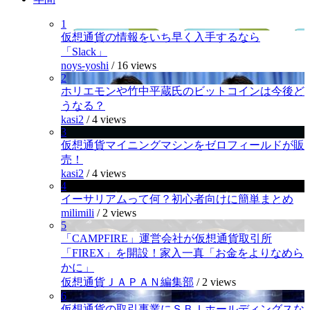
1
仮想通貨の情報をいち早く入手するなら
「Slack」
noys-yoshi
/
16 views
2
ホリエモンや竹中平蔵氏のビットコインは今後ど
うなる？
kasi2
/
4 views
3
仮想通貨マイニングマシンをゼロフィールドが販
売！
kasi2
/
4 views
4
イーサリアムって何？初心者向けに簡単まとめ
milimili
/
2 views
5
「CAMPFIRE」運営会社が仮想通貨取引所
「FIREX」を開設！家入一真「お金をよりなめら
かに」
仮想通貨ＪＡＰＡＮ編集部
/
2 views
6
仮想通貨の取引事業にＳＢＩホールディングスな