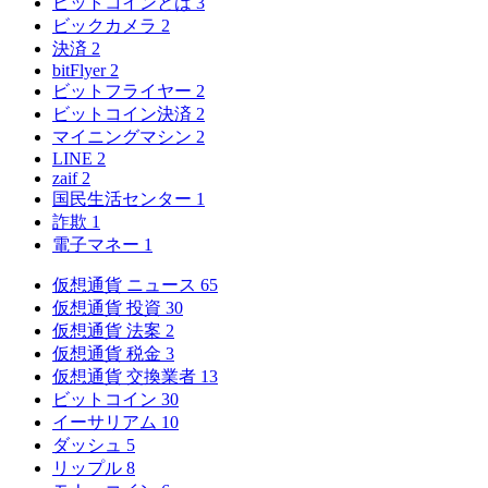
ビットコインとは
3
ビックカメラ
2
決済
2
bitFlyer
2
ビットフライヤー
2
ビットコイン決済
2
マイニングマシン
2
LINE
2
zaif
2
国民生活センター
1
詐欺
1
電子マネー
1
仮想通貨 ニュース
65
仮想通貨 投資
30
仮想通貨 法案
2
仮想通貨 税金
3
仮想通貨 交換業者
13
ビットコイン
30
イーサリアム
10
ダッシュ
5
リップル
8