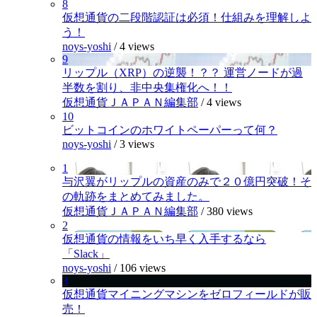
8
仮想通貨の二段階認証は必須！仕組みを理解しよ
う！
noys-yoshi
/
4 views
9
リップル（XRP）の逆襲！？？ 運営ノードが過
半数を割り、非中央集権化へ！！
仮想通貨ＪＡＰＡＮ編集部
/
4 views
10
ビットコインのホワイトペーパーって何？
noys-yoshi
/
3 views
1
与沢翼がリップルの資産のみで２０億円突破！そ
の軌跡をまとめてみました。
仮想通貨ＪＡＰＡＮ編集部
/
380 views
2
仮想通貨の情報をいち早く入手するなら
「Slack」
noys-yoshi
/
106 views
3
仮想通貨マイニングマシンをゼロフィールドが販
売！