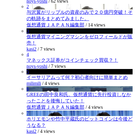
noys-yoshi
/
62 views
2
与沢翼がリップルの資産のみで２０億円突破！そ
の軌跡をまとめてみました。
仮想通貨ＪＡＰＡＮ編集部
/
14 views
3
仮想通貨マイニングマシンをゼロフィールドが販
売！
kasi2
/
7 views
4
マネックス証券がコインチェック買収？！
noys-yoshi
/
7 views
5
イーサリアムって何？初心者向けに簡単まとめ
milimili
/
4 views
6
GREEの田中良和氏。仮想通貨に先行投資しなか
ったことを後悔していた！
仮想通貨ＪＡＰＡＮ編集部
/
4 views
7
ホリエモンや竹中平蔵氏のビットコインは今後ど
うなる？
kasi2
/
4 views