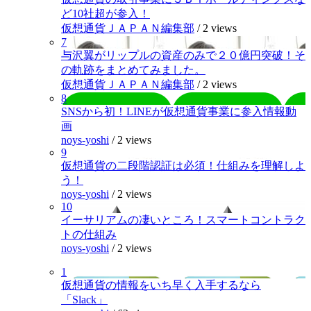
ど10社超が参入！
仮想通貨ＪＡＰＡＮ編集部
/
2 views
7
与沢翼がリップルの資産のみで２０億円突破！そ
の軌跡をまとめてみました。
仮想通貨ＪＡＰＡＮ編集部
/
2 views
8
SNSから初！LINEが仮想通貨事業に参入情報動
画
noys-yoshi
/
2 views
9
仮想通貨の二段階認証は必須！仕組みを理解しよ
う！
noys-yoshi
/
2 views
10
イーサリアムの凄いところ！スマートコントラク
トの仕組み
noys-yoshi
/
2 views
1
仮想通貨の情報をいち早く入手するなら
「Slack」