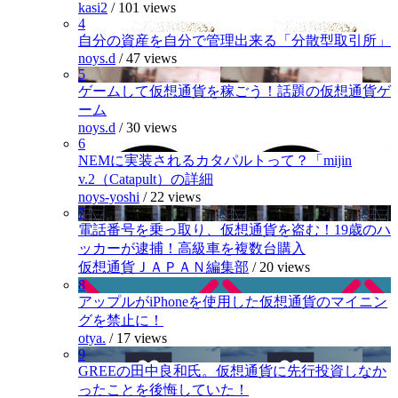
kasi2
/
101 views
4
自分の資産を自分で管理出来る「分散型取引所」
noys.d
/
47 views
5
ゲームして仮想通貨を稼ごう！話題の仮想通貨ゲ
ーム
noys.d
/
30 views
6
NEMに実装されるカタパルトって？「mijin
v.2（Catapult）の詳細
noys-yoshi
/
22 views
7
電話番号を乗っ取り、仮想通貨を盗む！19歳のハ
ッカーが逮捕！高級車を複数台購入
仮想通貨ＪＡＰＡＮ編集部
/
20 views
8
アップルがiPhoneを使用した仮想通貨のマイニン
グを禁止に！
otya.
/
17 views
9
GREEの田中良和氏。仮想通貨に先行投資しなか
ったことを後悔していた！