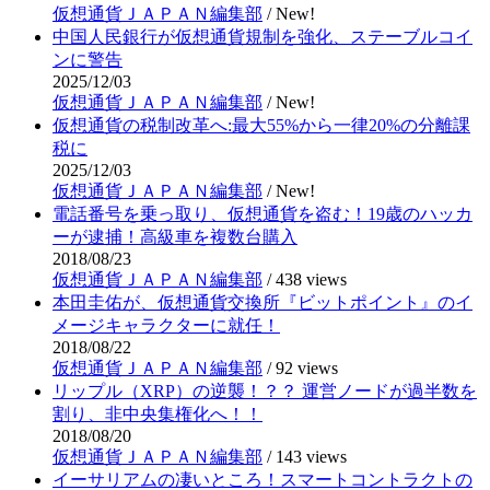
仮想通貨ＪＡＰＡＮ編集部
/
New!
中国人民銀行が仮想通貨規制を強化、ステーブルコイ
ンに警告
2025/12/03
仮想通貨ＪＡＰＡＮ編集部
/
New!
仮想通貨の税制改革へ:最大55%から一律20%の分離課
税に
2025/12/03
仮想通貨ＪＡＰＡＮ編集部
/
New!
電話番号を乗っ取り、仮想通貨を盗む！19歳のハッカ
ーが逮捕！高級車を複数台購入
2018/08/23
仮想通貨ＪＡＰＡＮ編集部
/
438 views
本田圭佑が、仮想通貨交換所『ビットポイント』のイ
メージキャラクターに就任！
2018/08/22
仮想通貨ＪＡＰＡＮ編集部
/
92 views
リップル（XRP）の逆襲！？？ 運営ノードが過半数を
割り、非中央集権化へ！！
2018/08/20
仮想通貨ＪＡＰＡＮ編集部
/
143 views
イーサリアムの凄いところ！スマートコントラクトの