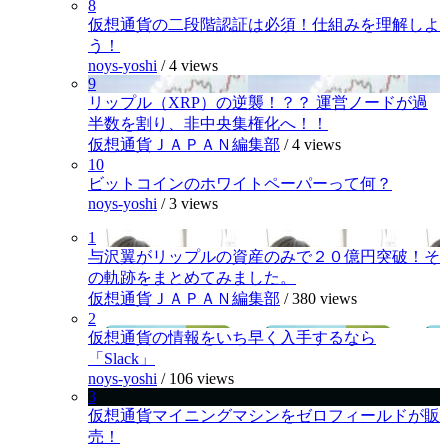
8
仮想通貨の二段階認証は必須！仕組みを理解しよ
う！
noys-yoshi
/
4 views
9
リップル（XRP）の逆襲！？？ 運営ノードが過
半数を割り、非中央集権化へ！！
仮想通貨ＪＡＰＡＮ編集部
/
4 views
10
ビットコインのホワイトペーパーって何？
noys-yoshi
/
3 views
1
与沢翼がリップルの資産のみで２０億円突破！そ
の軌跡をまとめてみました。
仮想通貨ＪＡＰＡＮ編集部
/
380 views
2
仮想通貨の情報をいち早く入手するなら
「Slack」
noys-yoshi
/
106 views
3
仮想通貨マイニングマシンをゼロフィールドが販
売！