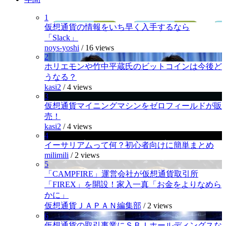
1
仮想通貨の情報をいち早く入手するなら
「Slack」
noys-yoshi
/
16 views
2
ホリエモンや竹中平蔵氏のビットコインは今後ど
うなる？
kasi2
/
4 views
3
仮想通貨マイニングマシンをゼロフィールドが販
売！
kasi2
/
4 views
4
イーサリアムって何？初心者向けに簡単まとめ
milimili
/
2 views
5
「CAMPFIRE」運営会社が仮想通貨取引所
「FIREX」を開設！家入一真「お金をよりなめら
かに」
仮想通貨ＪＡＰＡＮ編集部
/
2 views
6
仮想通貨の取引事業にＳＢＩホールディングスな