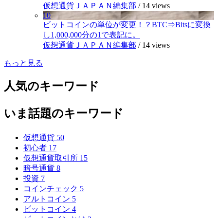
仮想通貨ＪＡＰＡＮ編集部
/
14 views
10
ビットコインの単位が変更！？BTC⇒Bitsに変換
し1,000,000分の1で表記に。
仮想通貨ＪＡＰＡＮ編集部
/
14 views
もっと見る
人気のキーワード
いま話題のキーワード
仮想通貨
50
初心者
17
仮想通貨取引所
15
暗号通貨
8
投資
7
コインチェック
5
アルトコイン
5
ビットコイン
4