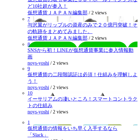
ど10社超が参入！
仮想通貨ＪＡＰＡＮ編集部
/
2 views
7
与沢翼がリップルの資産のみで２０億円突破！そ
の軌跡をまとめてみました。
仮想通貨ＪＡＰＡＮ編集部
/
2 views
8
SNSから初！LINEが仮想通貨事業に参入情報動
画
noys-yoshi
/
2 views
9
仮想通貨の二段階認証は必須！仕組みを理解しよ
う！
noys-yoshi
/
2 views
10
イーサリアムの凄いところ！スマートコントラク
トの仕組み
noys-yoshi
/
2 views
1
仮想通貨の情報をいち早く入手するなら
「Slack」