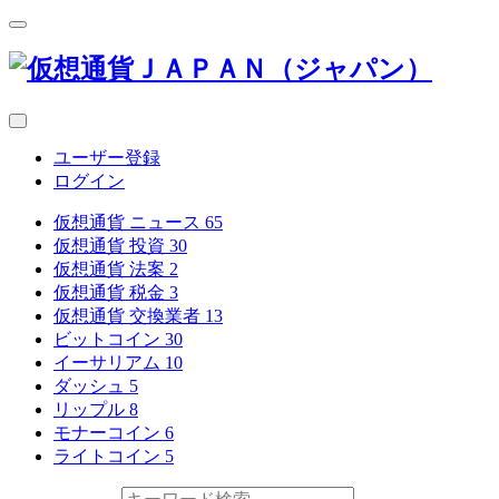
ユーザー登録
ログイン
仮想通貨 ニュース
65
仮想通貨 投資
30
仮想通貨 法案
2
仮想通貨 税金
3
仮想通貨 交換業者
13
ビットコイン
30
イーサリアム
10
ダッシュ
5
リップル
8
モナーコイン
6
ライトコイン
5