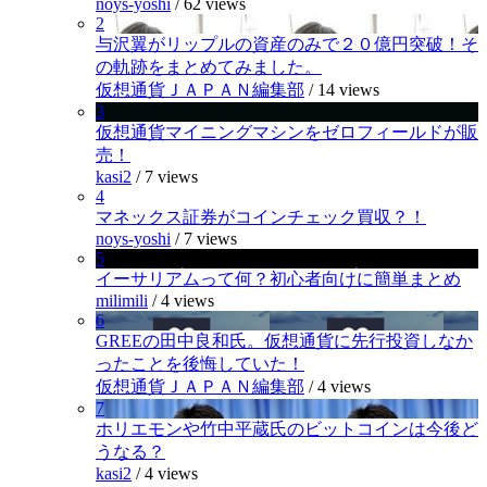
noys-yoshi
/
62 views
2
与沢翼がリップルの資産のみで２０億円突破！そ
の軌跡をまとめてみました。
仮想通貨ＪＡＰＡＮ編集部
/
14 views
3
仮想通貨マイニングマシンをゼロフィールドが販
売！
kasi2
/
7 views
4
マネックス証券がコインチェック買収？！
noys-yoshi
/
7 views
5
イーサリアムって何？初心者向けに簡単まとめ
milimili
/
4 views
6
GREEの田中良和氏。仮想通貨に先行投資しなか
ったことを後悔していた！
仮想通貨ＪＡＰＡＮ編集部
/
4 views
7
ホリエモンや竹中平蔵氏のビットコインは今後ど
うなる？
kasi2
/
4 views