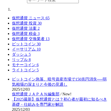
仮想通貨 ニュース
65
仮想通貨 投資
30
仮想通貨 法案
2
仮想通貨 税金
3
仮想通貨 交換業者
13
ビットコイン
30
イーサリアム
10
ダッシュ
5
リップル
8
モナーコイン
6
ライトコイン
5
ビットコイン急落、暗号資産市場で150兆円消失──弱
気相場の深まりと今後の見通し
2025/12/03
仮想通貨ＪＡＰＡＮ編集部
/
New!
【2025最新】仮想通貨とは？初心者が最初に知るべき
基礎・仕組みを専門家が解説
2025/12/03