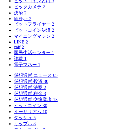
ビットコインとは
3
ビックカメラ
2
決済
2
bitFlyer
2
ビットフライヤー
2
ビットコイン決済
2
マイニングマシン
2
LINE
2
zaif
2
国民生活センター
1
詐欺
1
電子マネー
1
仮想通貨 ニュース
65
仮想通貨 投資
30
仮想通貨 法案
2
仮想通貨 税金
3
仮想通貨 交換業者
13
ビットコイン
30
イーサリアム
10
ダッシュ
5
リップル
8