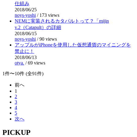
仕組み
2018/06/25
noys-yoshi
/
173 views
NEMに実装されるカタパルトって？「mijin
v.2（Catapult）の詳細
2018/06/15
noys-yoshi
/
90 views
アップルがiPhoneを使用した仮想通貨のマイニングを
禁止に！
2018/06/13
otya.
/
69 views
1件〜10件 (全91件)
前へ
1
2
3
4
5
次へ
PICKUP