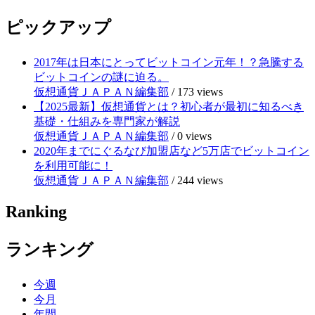
ピックアップ
2017年は日本にとってビットコイン元年！？急騰する
ビットコインの謎に迫る。
仮想通貨ＪＡＰＡＮ編集部
/
173 views
【2025最新】仮想通貨とは？初心者が最初に知るべき
基礎・仕組みを専門家が解説
仮想通貨ＪＡＰＡＮ編集部
/
0 views
2020年までにぐるなび加盟店など5万店でビットコイン
を利用可能に！
仮想通貨ＪＡＰＡＮ編集部
/
244 views
Ranking
ランキング
今週
今月
年間