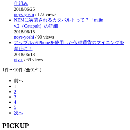
仕組み
2018/06/25
noys-yoshi
/
173 views
NEMに実装されるカタパルトって？「mijin
v.2（Catapult）の詳細
2018/06/15
noys-yoshi
/
90 views
アップルがiPhoneを使用した仮想通貨のマイニングを
禁止に！
2018/06/13
otya.
/
69 views
1件〜10件 (全91件)
前へ
1
2
3
4
5
次へ
PICKUP