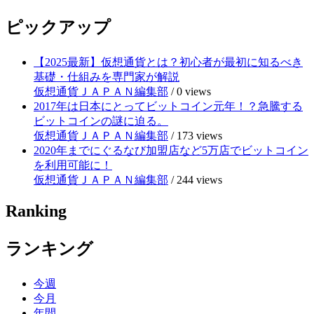
ピックアップ
【2025最新】仮想通貨とは？初心者が最初に知るべき
基礎・仕組みを専門家が解説
仮想通貨ＪＡＰＡＮ編集部
/
0 views
2017年は日本にとってビットコイン元年！？急騰する
ビットコインの謎に迫る。
仮想通貨ＪＡＰＡＮ編集部
/
173 views
2020年までにぐるなび加盟店など5万店でビットコイン
を利用可能に！
仮想通貨ＪＡＰＡＮ編集部
/
244 views
Ranking
ランキング
今週
今月
年間