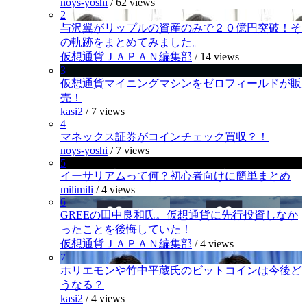
noys-yoshi
/
62 views
2
与沢翼がリップルの資産のみで２０億円突破！そ
の軌跡をまとめてみました。
仮想通貨ＪＡＰＡＮ編集部
/
14 views
3
仮想通貨マイニングマシンをゼロフィールドが販
売！
kasi2
/
7 views
4
マネックス証券がコインチェック買収？！
noys-yoshi
/
7 views
5
イーサリアムって何？初心者向けに簡単まとめ
milimili
/
4 views
6
GREEの田中良和氏。仮想通貨に先行投資しなか
ったことを後悔していた！
仮想通貨ＪＡＰＡＮ編集部
/
4 views
7
ホリエモンや竹中平蔵氏のビットコインは今後ど
うなる？
kasi2
/
4 views