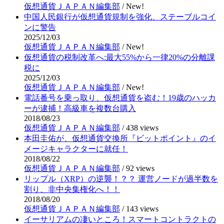
仮想通貨ＪＡＰＡＮ編集部
/
New!
中国人民銀行が仮想通貨規制を強化、ステーブルコイ
ンに警告
2025/12/03
仮想通貨ＪＡＰＡＮ編集部
/
New!
仮想通貨の税制改革へ:最大55%から一律20%の分離課
税に
2025/12/03
仮想通貨ＪＡＰＡＮ編集部
/
New!
電話番号を乗っ取り、仮想通貨を盗む！19歳のハッカ
ーが逮捕！高級車を複数台購入
2018/08/23
仮想通貨ＪＡＰＡＮ編集部
/
438 views
本田圭佑が、仮想通貨交換所『ビットポイント』のイ
メージキャラクターに就任！
2018/08/22
仮想通貨ＪＡＰＡＮ編集部
/
92 views
リップル（XRP）の逆襲！？？ 運営ノードが過半数を
割り、非中央集権化へ！！
2018/08/20
仮想通貨ＪＡＰＡＮ編集部
/
143 views
イーサリアムの凄いところ！スマートコントラクトの