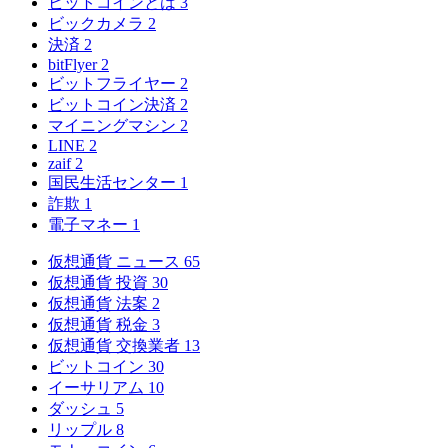
ビットコインとは
3
ビックカメラ
2
決済
2
bitFlyer
2
ビットフライヤー
2
ビットコイン決済
2
マイニングマシン
2
LINE
2
zaif
2
国民生活センター
1
詐欺
1
電子マネー
1
仮想通貨 ニュース
65
仮想通貨 投資
30
仮想通貨 法案
2
仮想通貨 税金
3
仮想通貨 交換業者
13
ビットコイン
30
イーサリアム
10
ダッシュ
5
リップル
8