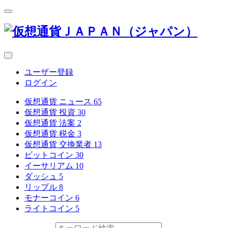
ユーザー登録
ログイン
仮想通貨 ニュース
65
仮想通貨 投資
30
仮想通貨 法案
2
仮想通貨 税金
3
仮想通貨 交換業者
13
ビットコイン
30
イーサリアム
10
ダッシュ
5
リップル
8
モナーコイン
6
ライトコイン
5