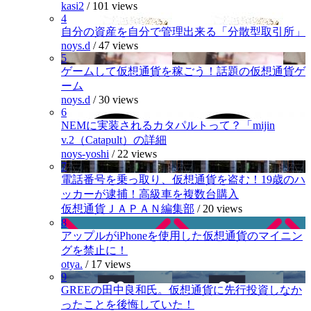
kasi2
/
101 views
4
自分の資産を自分で管理出来る「分散型取引所」
noys.d
/
47 views
5
ゲームして仮想通貨を稼ごう！話題の仮想通貨ゲ
ーム
noys.d
/
30 views
6
NEMに実装されるカタパルトって？「mijin
v.2（Catapult）の詳細
noys-yoshi
/
22 views
7
電話番号を乗っ取り、仮想通貨を盗む！19歳のハ
ッカーが逮捕！高級車を複数台購入
仮想通貨ＪＡＰＡＮ編集部
/
20 views
8
アップルがiPhoneを使用した仮想通貨のマイニン
グを禁止に！
otya.
/
17 views
9
GREEの田中良和氏。仮想通貨に先行投資しなか
ったことを後悔していた！