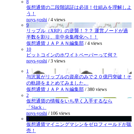
8
仮想通貨の二段階認証は必須！仕組みを理解しよ
う！
noys-yoshi
/
4 views
9
リップル（XRP）の逆襲！？？ 運営ノードが過
半数を割り、非中央集権化へ！！
仮想通貨ＪＡＰＡＮ編集部
/
4 views
10
ビットコインのホワイトペーパーって何？
noys-yoshi
/
3 views
1
与沢翼がリップルの資産のみで２０億円突破！そ
の軌跡をまとめてみました。
仮想通貨ＪＡＰＡＮ編集部
/
380 views
2
仮想通貨の情報をいち早く入手するなら
「Slack」
noys-yoshi
/
106 views
3
仮想通貨マイニングマシンをゼロフィールドが販
売！