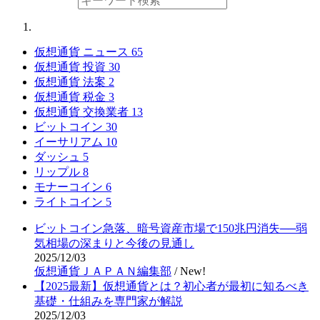
仮想通貨 ニュース
65
仮想通貨 投資
30
仮想通貨 法案
2
仮想通貨 税金
3
仮想通貨 交換業者
13
ビットコイン
30
イーサリアム
10
ダッシュ
5
リップル
8
モナーコイン
6
ライトコイン
5
ビットコイン急落、暗号資産市場で150兆円消失──弱
気相場の深まりと今後の見通し
2025/12/03
仮想通貨ＪＡＰＡＮ編集部
/
New!
【2025最新】仮想通貨とは？初心者が最初に知るべき
基礎・仕組みを専門家が解説
2025/12/03