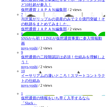
ど10社超が参入！
仮想通貨ＪＡＰＡＮ編集部
/
2 views
7
与沢翼がリップルの資産のみで２０億円突破！そ
の軌跡をまとめてみました。
仮想通貨ＪＡＰＡＮ編集部
/
2 views
8
SNSから初！LINEが仮想通貨事業に参入情報動
画
noys-yoshi
/
2 views
9
仮想通貨の二段階認証は必須！仕組みを理解しよ
う！
noys-yoshi
/
2 views
10
イーサリアムの凄いところ！スマートコントラク
トの仕組み
noys-yoshi
/
2 views
1
仮想通貨の情報をいち早く入手するなら
「Slack」