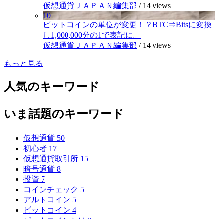
仮想通貨ＪＡＰＡＮ編集部
/
14 views
10
ビットコインの単位が変更！？BTC⇒Bitsに変換
し1,000,000分の1で表記に。
仮想通貨ＪＡＰＡＮ編集部
/
14 views
もっと見る
人気のキーワード
いま話題のキーワード
仮想通貨
50
初心者
17
仮想通貨取引所
15
暗号通貨
8
投資
7
コインチェック
5
アルトコイン
5
ビットコイン
4