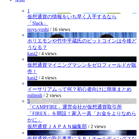
1
仮想通貨の情報をいち早く入手するなら
「Slack」
noys-yoshi
/
16 views
2
ホリエモンや竹中平蔵氏のビットコインは今後ど
うなる？
kasi2
/
4 views
3
仮想通貨マイニングマシンをゼロフィールドが販
売！
kasi2
/
4 views
4
イーサリアムって何？初心者向けに簡単まとめ
milimili
/
2 views
5
「CAMPFIRE」運営会社が仮想通貨取引所
「FIREX」を開設！家入一真「お金をよりなめら
かに」
仮想通貨ＪＡＰＡＮ編集部
/
2 views
6
仮想通貨の取引事業にＳＢＩホールディングスな