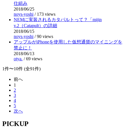
仕組み
2018/06/25
noys-yoshi
/
173 views
NEMに実装されるカタパルトって？「mijin
v.2（Catapult）の詳細
2018/06/15
noys-yoshi
/
90 views
アップルがiPhoneを使用した仮想通貨のマイニングを
禁止に！
2018/06/13
otya.
/
69 views
1件〜10件 (全91件)
前へ
1
2
3
4
5
次へ
PICKUP