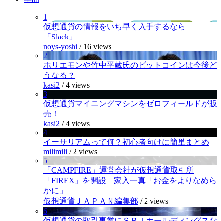
1
仮想通貨の情報をいち早く入手するなら
「Slack」
noys-yoshi
/
16 views
2
ホリエモンや竹中平蔵氏のビットコインは今後ど
うなる？
kasi2
/
4 views
3
仮想通貨マイニングマシンをゼロフィールドが販
売！
kasi2
/
4 views
4
イーサリアムって何？初心者向けに簡単まとめ
milimili
/
2 views
5
「CAMPFIRE」運営会社が仮想通貨取引所
「FIREX」を開設！家入一真「お金をよりなめら
かに」
仮想通貨ＪＡＰＡＮ編集部
/
2 views
6
仮想通貨の取引事業にＳＢＩホールディングスな