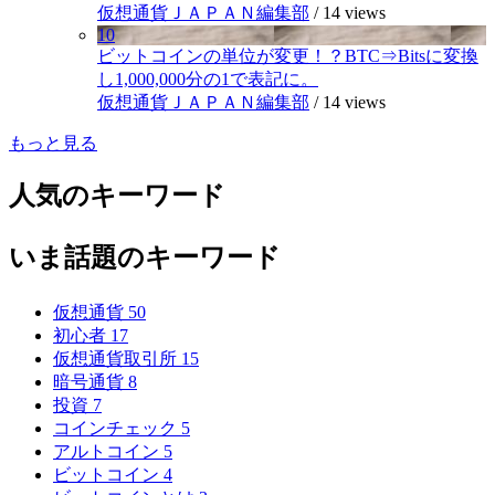
仮想通貨ＪＡＰＡＮ編集部
/
14 views
10
ビットコインの単位が変更！？BTC⇒Bitsに変換
し1,000,000分の1で表記に。
仮想通貨ＪＡＰＡＮ編集部
/
14 views
もっと見る
人気のキーワード
いま話題のキーワード
仮想通貨
50
初心者
17
仮想通貨取引所
15
暗号通貨
8
投資
7
コインチェック
5
アルトコイン
5
ビットコイン
4