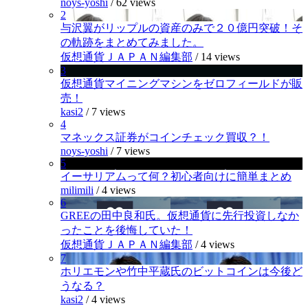
noys-yoshi
/
62 views
2
与沢翼がリップルの資産のみで２０億円突破！そ
の軌跡をまとめてみました。
仮想通貨ＪＡＰＡＮ編集部
/
14 views
3
仮想通貨マイニングマシンをゼロフィールドが販
売！
kasi2
/
7 views
4
マネックス証券がコインチェック買収？！
noys-yoshi
/
7 views
5
イーサリアムって何？初心者向けに簡単まとめ
milimili
/
4 views
6
GREEの田中良和氏。仮想通貨に先行投資しなか
ったことを後悔していた！
仮想通貨ＪＡＰＡＮ編集部
/
4 views
7
ホリエモンや竹中平蔵氏のビットコインは今後ど
うなる？
kasi2
/
4 views