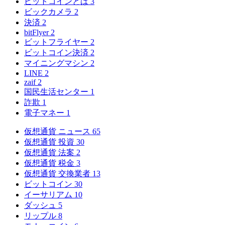
ビットコインとは
3
ビックカメラ
2
決済
2
bitFlyer
2
ビットフライヤー
2
ビットコイン決済
2
マイニングマシン
2
LINE
2
zaif
2
国民生活センター
1
詐欺
1
電子マネー
1
仮想通貨 ニュース
65
仮想通貨 投資
30
仮想通貨 法案
2
仮想通貨 税金
3
仮想通貨 交換業者
13
ビットコイン
30
イーサリアム
10
ダッシュ
5
リップル
8