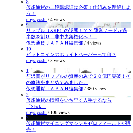
8
仮想通貨の二段階認証は必須！仕組みを理解しよ
う！
noys-yoshi
/
4 views
9
リップル（XRP）の逆襲！？？ 運営ノードが過
半数を割り、非中央集権化へ！！
仮想通貨ＪＡＰＡＮ編集部
/
4 views
10
ビットコインのホワイトペーパーって何？
noys-yoshi
/
3 views
1
与沢翼がリップルの資産のみで２０億円突破！そ
の軌跡をまとめてみました。
仮想通貨ＪＡＰＡＮ編集部
/
380 views
2
仮想通貨の情報をいち早く入手するなら
「Slack」
noys-yoshi
/
106 views
3
仮想通貨マイニングマシンをゼロフィールドが販
売！