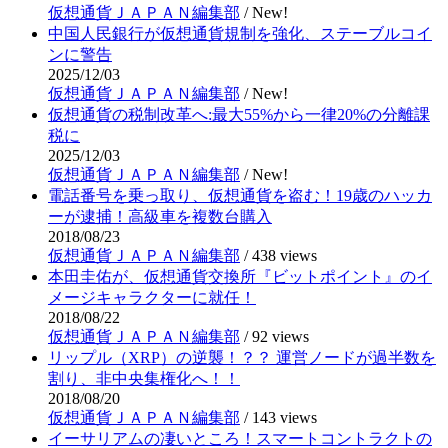
仮想通貨ＪＡＰＡＮ編集部
/
New!
中国人民銀行が仮想通貨規制を強化、ステーブルコイ
ンに警告
2025/12/03
仮想通貨ＪＡＰＡＮ編集部
/
New!
仮想通貨の税制改革へ:最大55%から一律20%の分離課
税に
2025/12/03
仮想通貨ＪＡＰＡＮ編集部
/
New!
電話番号を乗っ取り、仮想通貨を盗む！19歳のハッカ
ーが逮捕！高級車を複数台購入
2018/08/23
仮想通貨ＪＡＰＡＮ編集部
/
438 views
本田圭佑が、仮想通貨交換所『ビットポイント』のイ
メージキャラクターに就任！
2018/08/22
仮想通貨ＪＡＰＡＮ編集部
/
92 views
リップル（XRP）の逆襲！？？ 運営ノードが過半数を
割り、非中央集権化へ！！
2018/08/20
仮想通貨ＪＡＰＡＮ編集部
/
143 views
イーサリアムの凄いところ！スマートコントラクトの