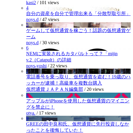
kasi2
/
101 views
4
自分の資産を自分で管理出来る「分散型取引所」
noys.d
/
47 views
5
ゲームして仮想通貨を稼ごう！話題の仮想通貨ゲ
ーム
noys.d
/
30 views
6
NEMに実装されるカタパルトって？「mijin
v.2（Catapult）の詳細
noys-yoshi
/
22 views
7
電話番号を乗っ取り、仮想通貨を盗む！19歳のハ
ッカーが逮捕！高級車を複数台購入
仮想通貨ＪＡＰＡＮ編集部
/
20 views
8
アップルがiPhoneを使用した仮想通貨のマイニン
グを禁止に！
otya.
/
17 views
9
GREEの田中良和氏。仮想通貨に先行投資しなか
ったことを後悔していた！