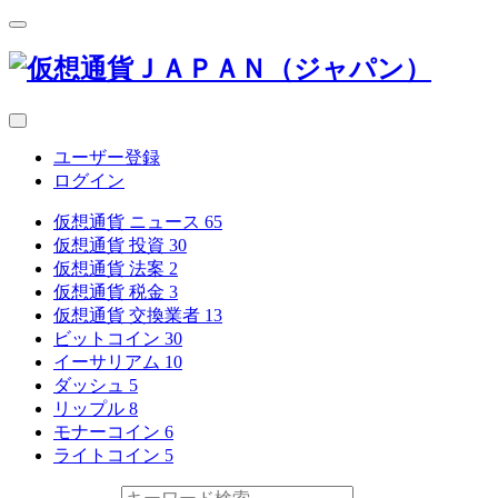
ユーザー登録
ログイン
仮想通貨 ニュース
65
仮想通貨 投資
30
仮想通貨 法案
2
仮想通貨 税金
3
仮想通貨 交換業者
13
ビットコイン
30
イーサリアム
10
ダッシュ
5
リップル
8
モナーコイン
6
ライトコイン
5