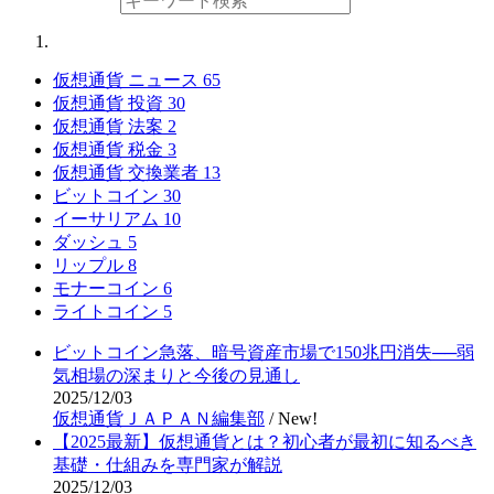
仮想通貨 ニュース
65
仮想通貨 投資
30
仮想通貨 法案
2
仮想通貨 税金
3
仮想通貨 交換業者
13
ビットコイン
30
イーサリアム
10
ダッシュ
5
リップル
8
モナーコイン
6
ライトコイン
5
ビットコイン急落、暗号資産市場で150兆円消失──弱
気相場の深まりと今後の見通し
2025/12/03
仮想通貨ＪＡＰＡＮ編集部
/
New!
【2025最新】仮想通貨とは？初心者が最初に知るべき
基礎・仕組みを専門家が解説
2025/12/03