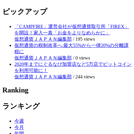
ピックアップ
「CAMPFIRE」運営会社が仮想通貨取引所「FIREX」
を開設！家入一真「お金をよりなめらかに」
仮想通貨ＪＡＰＡＮ編集部
/
195 views
仮想通貨の税制改革へ:最大55%から一律20%の分離課
税に
仮想通貨ＪＡＰＡＮ編集部
/
0 views
2020年までにぐるなび加盟店など5万店でビットコイン
を利用可能に！
仮想通貨ＪＡＰＡＮ編集部
/
244 views
Ranking
ランキング
今週
今月
年間