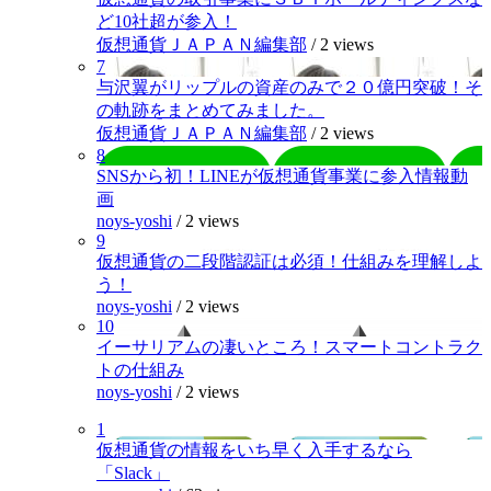
ど10社超が参入！
仮想通貨ＪＡＰＡＮ編集部
/
2 views
7
与沢翼がリップルの資産のみで２０億円突破！そ
の軌跡をまとめてみました。
仮想通貨ＪＡＰＡＮ編集部
/
2 views
8
SNSから初！LINEが仮想通貨事業に参入情報動
画
noys-yoshi
/
2 views
9
仮想通貨の二段階認証は必須！仕組みを理解しよ
う！
noys-yoshi
/
2 views
10
イーサリアムの凄いところ！スマートコントラク
トの仕組み
noys-yoshi
/
2 views
1
仮想通貨の情報をいち早く入手するなら
「Slack」