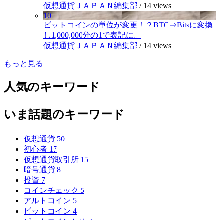
仮想通貨ＪＡＰＡＮ編集部
/
14 views
10
ビットコインの単位が変更！？BTC⇒Bitsに変換
し1,000,000分の1で表記に。
仮想通貨ＪＡＰＡＮ編集部
/
14 views
もっと見る
人気のキーワード
いま話題のキーワード
仮想通貨
50
初心者
17
仮想通貨取引所
15
暗号通貨
8
投資
7
コインチェック
5
アルトコイン
5
ビットコイン
4