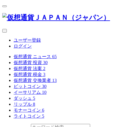
ユーザー登録
ログイン
仮想通貨 ニュース
65
仮想通貨 投資
30
仮想通貨 法案
2
仮想通貨 税金
3
仮想通貨 交換業者
13
ビットコイン
30
イーサリアム
10
ダッシュ
5
リップル
8
モナーコイン
6
ライトコイン
5