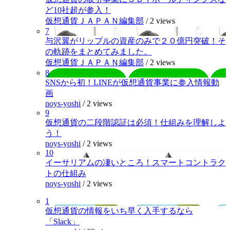
ど10社超が参入！
仮想通貨ＪＡＰＡＮ編集部
/
2 views
7
与沢翼がリップルの資産のみで２０億円突破！そ
の軌跡をまとめてみました。
仮想通貨ＪＡＰＡＮ編集部
/
2 views
8
SNSから初！LINEが仮想通貨事業に参入情報動
画
noys-yoshi
/
2 views
9
仮想通貨の二段階認証は必須！仕組みを理解しよ
う！
noys-yoshi
/
2 views
10
イーサリアムの凄いところ！スマートコントラク
トの仕組み
noys-yoshi
/
2 views
1
仮想通貨の情報をいち早く入手するなら
「Slack」