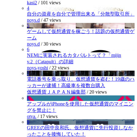
kasi2
/
101 views
4
自分の資産を自分で管理出来る「分散型取引所」
noys.d
/
47 views
5
ゲームして仮想通貨を稼ごう！話題の仮想通貨ゲ
ーム
noys.d
/
30 views
6
NEMに実装されるカタパルトって？「mijin
v.2（Catapult）の詳細
noys-yoshi
/
22 views
7
電話番号を乗っ取り、仮想通貨を盗む！19歳のハ
ッカーが逮捕！高級車を複数台購入
仮想通貨ＪＡＰＡＮ編集部
/
20 views
8
アップルがiPhoneを使用した仮想通貨のマイニン
グを禁止に！
otya.
/
17 views
9
GREEの田中良和氏。仮想通貨に先行投資しなか
ったことを後悔していた！