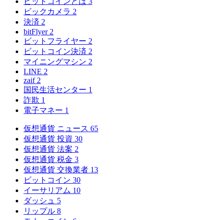
ビットコインとは
3
ビックカメラ
2
決済
2
bitFlyer
2
ビットフライヤー
2
ビットコイン決済
2
マイニングマシン
2
LINE
2
zaif
2
国民生活センター
1
詐欺
1
電子マネー
1
仮想通貨 ニュース
65
仮想通貨 投資
30
仮想通貨 法案
2
仮想通貨 税金
3
仮想通貨 交換業者
13
ビットコイン
30
イーサリアム
10
ダッシュ
5
リップル
8