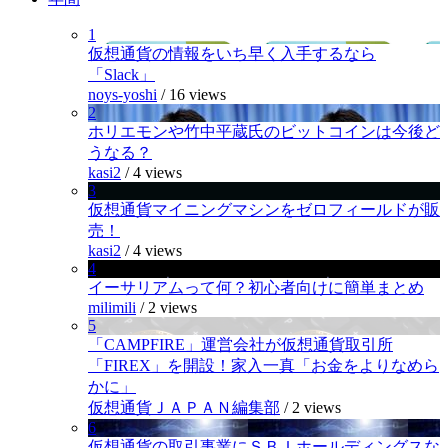
1
仮想通貨の情報をいち早く入手するなら
「Slack」
noys-yoshi
/
16 views
2
ホリエモンや竹中平蔵氏のビットコインは今後ど
うなる？
kasi2
/
4 views
3
仮想通貨マイニングマシンをゼロフィールドが販
売！
kasi2
/
4 views
4
イーサリアムって何？初心者向けに簡単まとめ
milimili
/
2 views
5
「CAMPFIRE」運営会社が仮想通貨取引所
「FIREX」を開設！家入一真「お金をよりなめら
かに」
仮想通貨ＪＡＰＡＮ編集部
/
2 views
6
仮想通貨の取引事業にＳＢＩホールディングスな