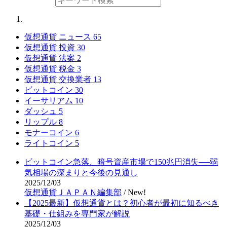
仮想通貨 ニュース
65
仮想通貨 投資
30
仮想通貨 法案
2
仮想通貨 税金
3
仮想通貨 交換業者
13
ビットコイン
30
イーサリアム
10
ダッシュ
5
リップル
8
モナーコイン
6
ライトコイン
5
ビットコイン急落、暗号資産市場で150兆円消失──弱
気相場の深まりと今後の見通し
2025/12/03
仮想通貨ＪＡＰＡＮ編集部
/
New!
【2025最新】仮想通貨とは？初心者が最初に知るべき
基礎・仕組みを専門家が解説
2025/12/03