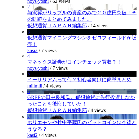
noys-yoshi
/
62 views
2
与沢翼がリップルの資産のみで２０億円突破！そ
の軌跡をまとめてみました。
仮想通貨ＪＡＰＡＮ編集部
/
14 views
3
仮想通貨マイニングマシンをゼロフィールドが販
売！
kasi2
/
7 views
4
マネックス証券がコインチェック買収？！
noys-yoshi
/
7 views
5
イーサリアムって何？初心者向けに簡単まとめ
milimili
/
4 views
6
GREEの田中良和氏。仮想通貨に先行投資しなか
ったことを後悔していた！
仮想通貨ＪＡＰＡＮ編集部
/
4 views
7
ホリエモンや竹中平蔵氏のビットコインは今後ど
うなる？
kasi2
/
4 views