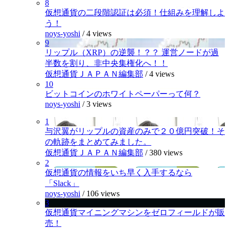
8
仮想通貨の二段階認証は必須！仕組みを理解しよ
う！
noys-yoshi
/
4 views
9
リップル（XRP）の逆襲！？？ 運営ノードが過
半数を割り、非中央集権化へ！！
仮想通貨ＪＡＰＡＮ編集部
/
4 views
10
ビットコインのホワイトペーパーって何？
noys-yoshi
/
3 views
1
与沢翼がリップルの資産のみで２０億円突破！そ
の軌跡をまとめてみました。
仮想通貨ＪＡＰＡＮ編集部
/
380 views
2
仮想通貨の情報をいち早く入手するなら
「Slack」
noys-yoshi
/
106 views
3
仮想通貨マイニングマシンをゼロフィールドが販
売！