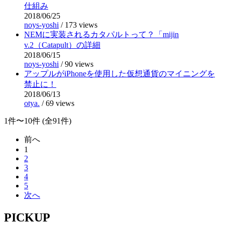
仕組み
2018/06/25
noys-yoshi
/
173 views
NEMに実装されるカタパルトって？「mijin
v.2（Catapult）の詳細
2018/06/15
noys-yoshi
/
90 views
アップルがiPhoneを使用した仮想通貨のマイニングを
禁止に！
2018/06/13
otya.
/
69 views
1件〜10件 (全91件)
前へ
1
2
3
4
5
次へ
PICKUP