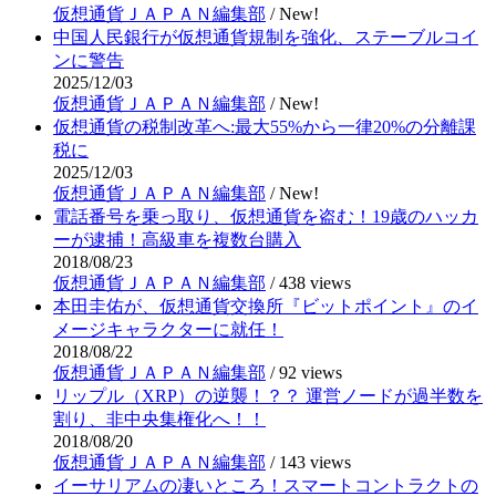
仮想通貨ＪＡＰＡＮ編集部
/
New!
中国人民銀行が仮想通貨規制を強化、ステーブルコイ
ンに警告
2025/12/03
仮想通貨ＪＡＰＡＮ編集部
/
New!
仮想通貨の税制改革へ:最大55%から一律20%の分離課
税に
2025/12/03
仮想通貨ＪＡＰＡＮ編集部
/
New!
電話番号を乗っ取り、仮想通貨を盗む！19歳のハッカ
ーが逮捕！高級車を複数台購入
2018/08/23
仮想通貨ＪＡＰＡＮ編集部
/
438 views
本田圭佑が、仮想通貨交換所『ビットポイント』のイ
メージキャラクターに就任！
2018/08/22
仮想通貨ＪＡＰＡＮ編集部
/
92 views
リップル（XRP）の逆襲！？？ 運営ノードが過半数を
割り、非中央集権化へ！！
2018/08/20
仮想通貨ＪＡＰＡＮ編集部
/
143 views
イーサリアムの凄いところ！スマートコントラクトの