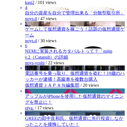
kasi2
/
101 views
4
自分の資産を自分で管理出来る「分散型取引所」
noys.d
/
47 views
5
ゲームして仮想通貨を稼ごう！話題の仮想通貨ゲ
ーム
noys.d
/
30 views
6
NEMに実装されるカタパルトって？「mijin
v.2（Catapult）の詳細
noys-yoshi
/
22 views
7
電話番号を乗っ取り、仮想通貨を盗む！19歳のハ
ッカーが逮捕！高級車を複数台購入
仮想通貨ＪＡＰＡＮ編集部
/
20 views
8
アップルがiPhoneを使用した仮想通貨のマイニン
グを禁止に！
otya.
/
17 views
9
GREEの田中良和氏。仮想通貨に先行投資しなか
ったことを後悔していた！