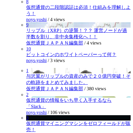
8
仮想通貨の二段階認証は必須！仕組みを理解しよ
う！
noys-yoshi
/
4 views
9
リップル（XRP）の逆襲！？？ 運営ノードが過
半数を割り、非中央集権化へ！！
仮想通貨ＪＡＰＡＮ編集部
/
4 views
10
ビットコインのホワイトペーパーって何？
noys-yoshi
/
3 views
1
与沢翼がリップルの資産のみで２０億円突破！そ
の軌跡をまとめてみました。
仮想通貨ＪＡＰＡＮ編集部
/
380 views
2
仮想通貨の情報をいち早く入手するなら
「Slack」
noys-yoshi
/
106 views
3
仮想通貨マイニングマシンをゼロフィールドが販
売！