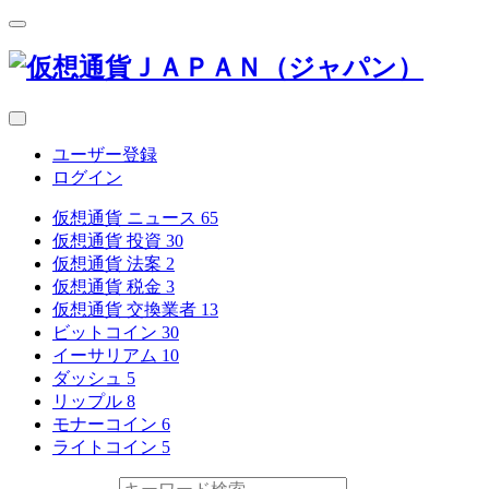
ユーザー登録
ログイン
仮想通貨 ニュース
65
仮想通貨 投資
30
仮想通貨 法案
2
仮想通貨 税金
3
仮想通貨 交換業者
13
ビットコイン
30
イーサリアム
10
ダッシュ
5
リップル
8
モナーコイン
6
ライトコイン
5