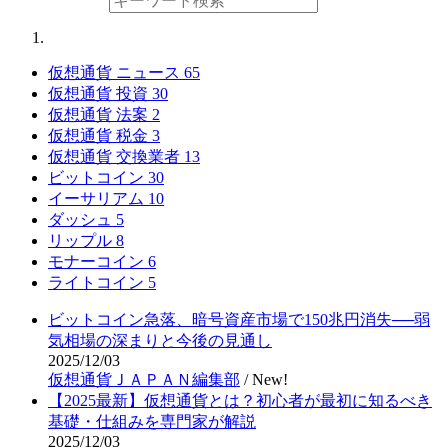
仮想通貨 ニュース
65
仮想通貨 投資
30
仮想通貨 法案
2
仮想通貨 税金
3
仮想通貨 交換業者
13
ビットコイン
30
イーサリアム
10
ダッシュ
5
リップル
8
モナーコイン
6
ライトコイン
5
ビットコイン急落、暗号資産市場で150兆円消失──弱
気相場の深まりと今後の見通し
2025/12/03
仮想通貨ＪＡＰＡＮ編集部
/
New!
【2025最新】仮想通貨とは？初心者が最初に知るべき
基礎・仕組みを専門家が解説
2025/12/03