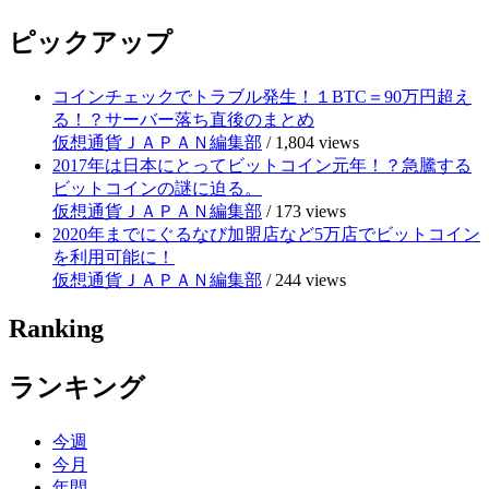
ピックアップ
コインチェックでトラブル発生！１BTC＝90万円超え
る！？サーバー落ち直後のまとめ
仮想通貨ＪＡＰＡＮ編集部
/
1,804 views
2017年は日本にとってビットコイン元年！？急騰する
ビットコインの謎に迫る。
仮想通貨ＪＡＰＡＮ編集部
/
173 views
2020年までにぐるなび加盟店など5万店でビットコイン
を利用可能に！
仮想通貨ＪＡＰＡＮ編集部
/
244 views
Ranking
ランキング
今週
今月
年間