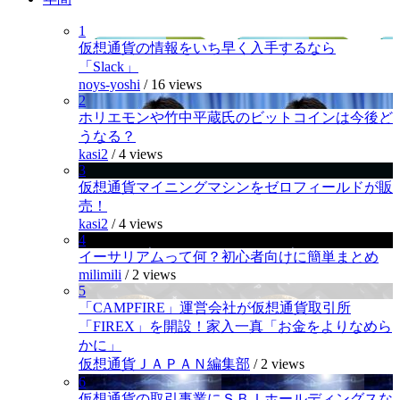
1
仮想通貨の情報をいち早く入手するなら
「Slack」
noys-yoshi
/
16 views
2
ホリエモンや竹中平蔵氏のビットコインは今後ど
うなる？
kasi2
/
4 views
3
仮想通貨マイニングマシンをゼロフィールドが販
売！
kasi2
/
4 views
4
イーサリアムって何？初心者向けに簡単まとめ
milimili
/
2 views
5
「CAMPFIRE」運営会社が仮想通貨取引所
「FIREX」を開設！家入一真「お金をよりなめら
かに」
仮想通貨ＪＡＰＡＮ編集部
/
2 views
6
仮想通貨の取引事業にＳＢＩホールディングスな