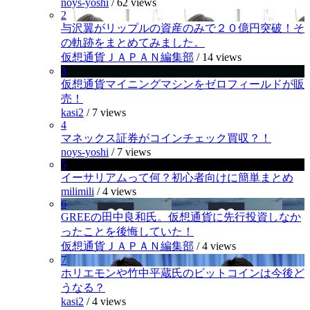
noys-yoshi
/
62 views
2
与沢翼がリップルの資産のみで２０億円突破！そ
の軌跡をまとめてみました。
仮想通貨ＪＡＰＡＮ編集部
/
14 views
3
仮想通貨マイニングマシンをゼロフィールドが販
売！
kasi2
/
7 views
4
マネックス証券がコインチェック買収？！
noys-yoshi
/
7 views
5
イーサリアムって何？初心者向けに簡単まとめ
milimili
/
4 views
6
GREEの田中良和氏。仮想通貨に先行投資しなか
ったことを後悔していた！
仮想通貨ＪＡＰＡＮ編集部
/
4 views
7
ホリエモンや竹中平蔵氏のビットコインは今後ど
うなる？
kasi2
/
4 views