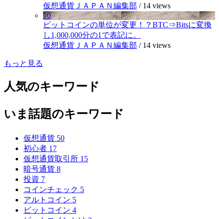
仮想通貨ＪＡＰＡＮ編集部
/
14 views
10
ビットコインの単位が変更！？BTC⇒Bitsに変換
し1,000,000分の1で表記に。
仮想通貨ＪＡＰＡＮ編集部
/
14 views
もっと見る
人気のキーワード
いま話題のキーワード
仮想通貨
50
初心者
17
仮想通貨取引所
15
暗号通貨
8
投資
7
コインチェック
5
アルトコイン
5
ビットコイン
4