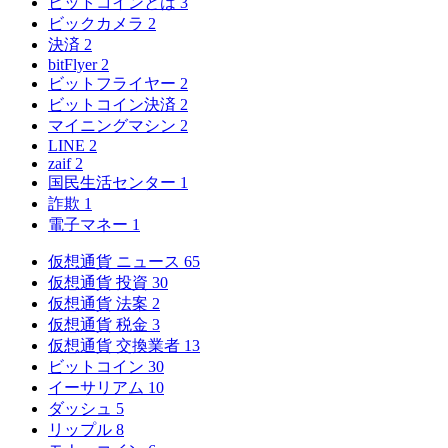
ビットコインとは
3
ビックカメラ
2
決済
2
bitFlyer
2
ビットフライヤー
2
ビットコイン決済
2
マイニングマシン
2
LINE
2
zaif
2
国民生活センター
1
詐欺
1
電子マネー
1
仮想通貨 ニュース
65
仮想通貨 投資
30
仮想通貨 法案
2
仮想通貨 税金
3
仮想通貨 交換業者
13
ビットコイン
30
イーサリアム
10
ダッシュ
5
リップル
8