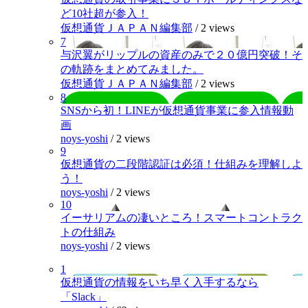
ど10社超が参入！
仮想通貨ＪＡＰＡＮ編集部
/
2 views
7
与沢翼がリップルの資産のみで２０億円突破！そ
の軌跡をまとめてみました。
仮想通貨ＪＡＰＡＮ編集部
/
2 views
8
SNSから初！LINEが仮想通貨事業に参入情報動
画
noys-yoshi
/
2 views
9
仮想通貨の二段階認証は必須！仕組みを理解しよ
う！
noys-yoshi
/
2 views
10
イーサリアムの凄いところ！スマートコントラク
トの仕組み
noys-yoshi
/
2 views
1
仮想通貨の情報をいち早く入手するなら
「Slack」