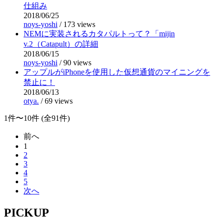
仕組み
2018/06/25
noys-yoshi
/
173 views
NEMに実装されるカタパルトって？「mijin
v.2（Catapult）の詳細
2018/06/15
noys-yoshi
/
90 views
アップルがiPhoneを使用した仮想通貨のマイニングを
禁止に！
2018/06/13
otya.
/
69 views
1件〜10件 (全91件)
前へ
1
2
3
4
5
次へ
PICKUP