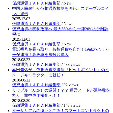
仮想通貨ＪＡＰＡＮ編集部
/
New!
中国人民銀行が仮想通貨規制を強化、ステーブルコイ
ンに警告
2025/12/03
仮想通貨ＪＡＰＡＮ編集部
/
New!
仮想通貨の税制改革へ:最大55%から一律20%の分離課
税に
2025/12/03
仮想通貨ＪＡＰＡＮ編集部
/
New!
電話番号を乗っ取り、仮想通貨を盗む！19歳のハッカ
ーが逮捕！高級車を複数台購入
2018/08/23
仮想通貨ＪＡＰＡＮ編集部
/
438 views
本田圭佑が、仮想通貨交換所『ビットポイント』のイ
メージキャラクターに就任！
2018/08/22
仮想通貨ＪＡＰＡＮ編集部
/
92 views
リップル（XRP）の逆襲！？？ 運営ノードが過半数を
割り、非中央集権化へ！！
2018/08/20
仮想通貨ＪＡＰＡＮ編集部
/
143 views
イーサリアムの凄いところ！スマートコントラクトの