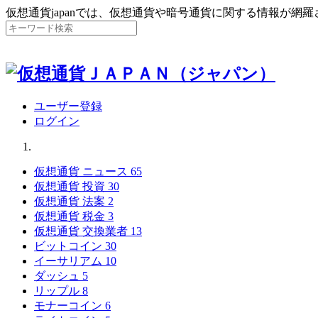
仮想通貨japanでは、仮想通貨や暗号通貨に関する情報が網
ユーザー登録
ログイン
仮想通貨 ニュース
65
仮想通貨 投資
30
仮想通貨 法案
2
仮想通貨 税金
3
仮想通貨 交換業者
13
ビットコイン
30
イーサリアム
10
ダッシュ
5
リップル
8
モナーコイン
6