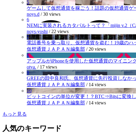
5
ゲームして仮想通貨を稼ごう！話題の仮想通貨ゲ
noys.d
/
30 views
6
NEMに実装されるカタパルトって？「mijin v.2（Cat
noys-yoshi
/
22 views
7
電話番号を乗っ取り、仮想通貨を盗む！19歳のハ
仮想通貨ＪＡＰＡＮ編集部
/
20 views
8
アップルがiPhoneを使用した仮想通貨のマイニン
otya.
/
17 views
9
GREEの田中良和氏。仮想通貨に先行投資しなか
仮想通貨ＪＡＰＡＮ編集部
/
14 views
10
ビットコインの単位が変更！？BTC⇒Bitsに変換し1,
仮想通貨ＪＡＰＡＮ編集部
/
14 views
もっと見る
人気のキーワード