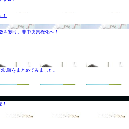
う！
半数を割り、非中央集権化へ！！
の軌跡をまとめてみました。
売！