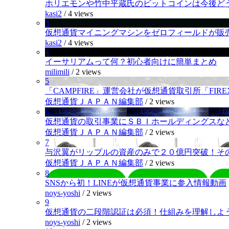
ホリエモンや竹中平蔵氏のビットコインは今後ど
kasi2
/
4 views
3
仮想通貨マイニングマシンをゼロフィールドが販
kasi2
/
4 views
4
イーサリアムって何？初心者向けに簡単まとめ
milimili
/
2 views
5
「CAMPFIRE」運営会社が仮想通貨取引所「FI
仮想通貨ＪＡＰＡＮ編集部
/
2 views
6
仮想通貨の取引事業にＳＢＩホールディングスなど
仮想通貨ＪＡＰＡＮ編集部
/
2 views
7
与沢翼がリップルの資産のみで２０億円突破！そ
仮想通貨ＪＡＰＡＮ編集部
/
2 views
8
SNSから初！LINEが仮想通貨事業に参入情報動画
noys-yoshi
/
2 views
9
仮想通貨の二段階認証は必須！仕組みを理解しよ
noys-yoshi
/
2 views