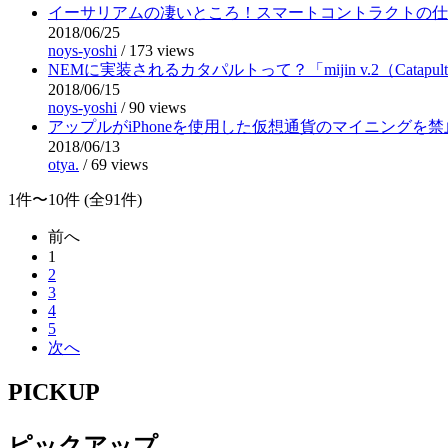
イーサリアムの凄いところ！スマートコントラクトの仕
2018/06/25
noys-yoshi
/
173 views
NEMに実装されるカタパルトって？「mijin v.2（Catapu
2018/06/15
noys-yoshi
/
90 views
アップルがiPhoneを使用した仮想通貨のマイニングを
2018/06/13
otya.
/
69 views
1件〜10件 (全91件)
前へ
1
2
3
4
5
次へ
PICKUP
ピックアップ