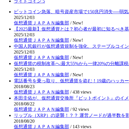
ライトコイン
5
ビットコイン急落、暗号資産市場で150兆円消失──弱
2025/12/03
仮想通貨ＪＡＰＡＮ編集部
/
New!
【2025最新】仮想通貨とは？初心者が最初に知るべき
2025/12/03
仮想通貨ＪＡＰＡＮ編集部
/
New!
中国人民銀行が仮想通貨規制を強化、ステーブルコイン
2025/12/03
仮想通貨ＪＡＰＡＮ編集部
/
New!
仮想通貨の税制改革へ:最大55%から一律20%の分離課税
2025/12/03
仮想通貨ＪＡＰＡＮ編集部
/
New!
電話番号を乗っ取り、仮想通貨を盗む！19歳のハッカ
2018/08/23
仮想通貨ＪＡＰＡＮ編集部
/
438 views
本田圭佑が、仮想通貨交換所『ビットポイント』のイメ
2018/08/22
仮想通貨ＪＡＰＡＮ編集部
/
92 views
リップル（XRP）の逆襲！？？ 運営ノードが過半数を
2018/08/20
仮想通貨ＪＡＰＡＮ編集部
/
143 views