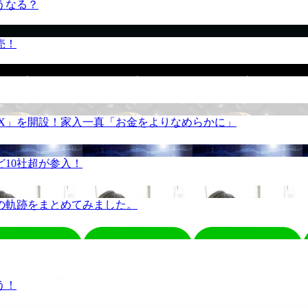
うなる？
売！
REX」を開設！家入一真「お金をよりなめらかに」
10社超が参入！
の軌跡をまとめてみました。
う！