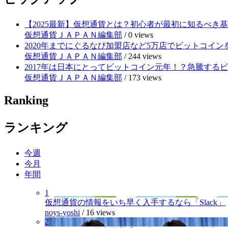
【2025最新】仮想通貨とは？初心者が最初に知るべき
仮想通貨ＪＡＰＡＮ編集部
/
0 views
2020年までにぐるなび加盟店など5万店でビットコイ
仮想通貨ＪＡＰＡＮ編集部
/
244 views
2017年は日本にとってビットコイン元年！？急騰する
仮想通貨ＪＡＰＡＮ編集部
/
173 views
Ranking
ランキング
今週
今月
年間
1
仮想通貨の情報をいち早く入手するなら「Slack」
noys-yoshi
/
16 views
2