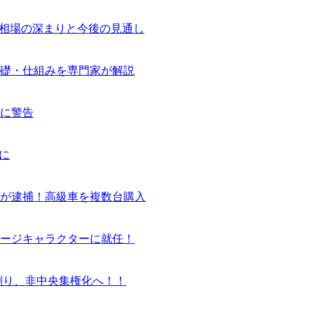
気相場の深まりと今後の見通し
基礎・仕組みを専門家が解説
に警告
に
ーが逮捕！高級車を複数台購入
ージキャラクターに就任！
割り、非中央集権化へ！！