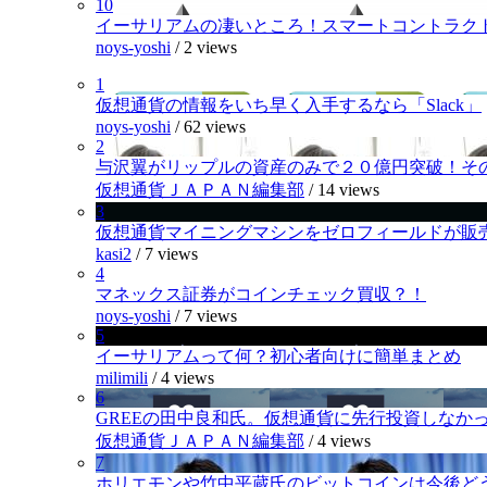
10
イーサリアムの凄いところ！スマートコントラク
noys-yoshi
/
2 views
1
仮想通貨の情報をいち早く入手するなら「Slack」
noys-yoshi
/
62 views
2
与沢翼がリップルの資産のみで２０億円突破！そ
仮想通貨ＪＡＰＡＮ編集部
/
14 views
3
仮想通貨マイニングマシンをゼロフィールドが販
kasi2
/
7 views
4
マネックス証券がコインチェック買収？！
noys-yoshi
/
7 views
5
イーサリアムって何？初心者向けに簡単まとめ
milimili
/
4 views
6
GREEの田中良和氏。仮想通貨に先行投資しなか
仮想通貨ＪＡＰＡＮ編集部
/
4 views
7
ホリエモンや竹中平蔵氏のビットコインは今後ど