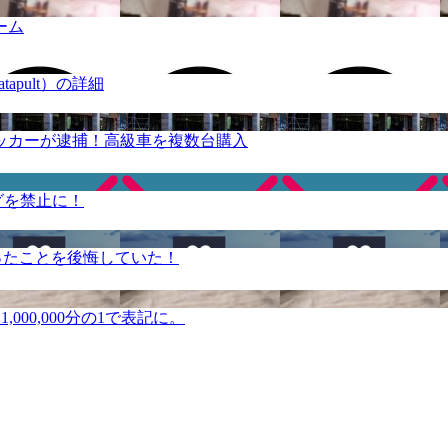
ーム
apult）の詳細
ッカーが逮捕！高級車を複数台購入
グを禁止に！
ったことを後悔していた！
000,000分の1で表記に。