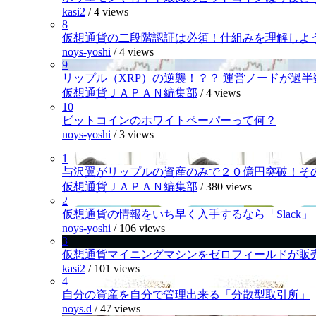
kasi2
/
4 views
8
仮想通貨の二段階認証は必須！仕組みを理解しよ
noys-yoshi
/
4 views
9
リップル（XRP）の逆襲！？？ 運営ノードが過
仮想通貨ＪＡＰＡＮ編集部
/
4 views
10
ビットコインのホワイトペーパーって何？
noys-yoshi
/
3 views
1
与沢翼がリップルの資産のみで２０億円突破！そ
仮想通貨ＪＡＰＡＮ編集部
/
380 views
2
仮想通貨の情報をいち早く入手するなら「Slack」
noys-yoshi
/
106 views
3
仮想通貨マイニングマシンをゼロフィールドが販
kasi2
/
101 views
4
自分の資産を自分で管理出来る「分散型取引所」
noys.d
/
47 views