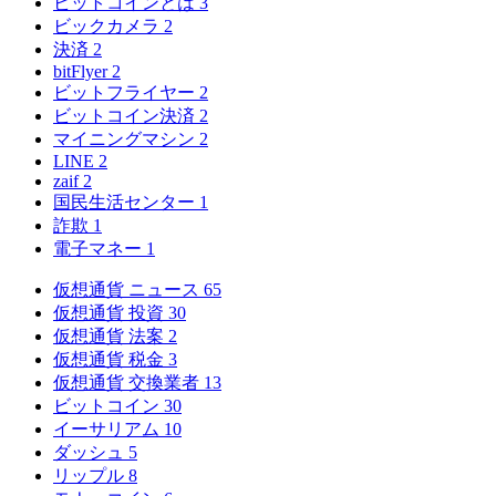
ビットコインとは
3
ビックカメラ
2
決済
2
bitFlyer
2
ビットフライヤー
2
ビットコイン決済
2
マイニングマシン
2
LINE
2
zaif
2
国民生活センター
1
詐欺
1
電子マネー
1
仮想通貨 ニュース
65
仮想通貨 投資
30
仮想通貨 法案
2
仮想通貨 税金
3
仮想通貨 交換業者
13
ビットコイン
30
イーサリアム
10
ダッシュ
5
リップル
8