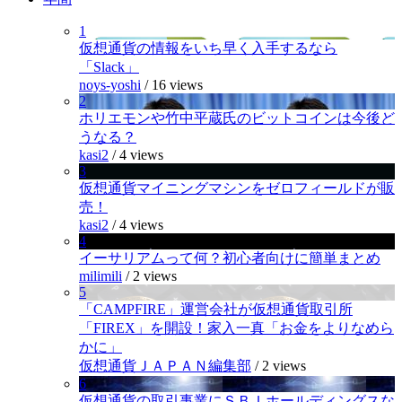
1
仮想通貨の情報をいち早く入手するなら
「Slack」
noys-yoshi
/
16 views
2
ホリエモンや竹中平蔵氏のビットコインは今後ど
うなる？
kasi2
/
4 views
3
仮想通貨マイニングマシンをゼロフィールドが販
売！
kasi2
/
4 views
4
イーサリアムって何？初心者向けに簡単まとめ
milimili
/
2 views
5
「CAMPFIRE」運営会社が仮想通貨取引所
「FIREX」を開設！家入一真「お金をよりなめら
かに」
仮想通貨ＪＡＰＡＮ編集部
/
2 views
6
仮想通貨の取引事業にＳＢＩホールディングスな