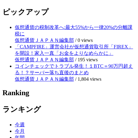
ピックアップ
仮想通貨の税制改革へ:最大55%から一律20%の分離課
税に
仮想通貨ＪＡＰＡＮ編集部
/
0 views
「CAMPFIRE」運営会社が仮想通貨取引所「FIREX」
を開設！家入一真「お金をよりなめらかに」
仮想通貨ＪＡＰＡＮ編集部
/
195 views
コインチェックでトラブル発生！１BTC＝90万円超え
る！？サーバー落ち直後のまとめ
仮想通貨ＪＡＰＡＮ編集部
/
1,804 views
Ranking
ランキング
今週
今月
年間