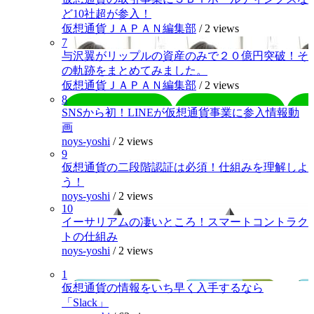
ど10社超が参入！
仮想通貨ＪＡＰＡＮ編集部
/
2 views
7
与沢翼がリップルの資産のみで２０億円突破！そ
の軌跡をまとめてみました。
仮想通貨ＪＡＰＡＮ編集部
/
2 views
8
SNSから初！LINEが仮想通貨事業に参入情報動
画
noys-yoshi
/
2 views
9
仮想通貨の二段階認証は必須！仕組みを理解しよ
う！
noys-yoshi
/
2 views
10
イーサリアムの凄いところ！スマートコントラク
トの仕組み
noys-yoshi
/
2 views
1
仮想通貨の情報をいち早く入手するなら
「Slack」