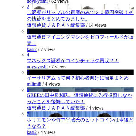
noys-yoshi
/
62 views
2
与沢翼がリップルの資産のみで２０億円突破！そ
の軌跡をまとめてみました。
仮想通貨ＪＡＰＡＮ編集部
/
14 views
3
仮想通貨マイニングマシンをゼロフィールドが販
売！
kasi2
/
7 views
4
マネックス証券がコインチェック買収？！
noys-yoshi
/
7 views
5
イーサリアムって何？初心者向けに簡単まとめ
milimili
/
4 views
6
GREEの田中良和氏。仮想通貨に先行投資しなか
ったことを後悔していた！
仮想通貨ＪＡＰＡＮ編集部
/
4 views
7
ホリエモンや竹中平蔵氏のビットコインは今後ど
うなる？
kasi2
/
4 views