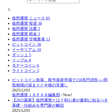
仮想通貨 ニュース
65
仮想通貨 投資
30
仮想通貨 法案
2
仮想通貨 税金
3
仮想通貨 交換業者
13
ビットコイン
30
イーサリアム
10
ダッシュ
5
リップル
8
モナーコイン
6
ライトコイン
5
ビットコイン急落、暗号資産市場で150兆円消失──弱
気相場の深まりと今後の見通し
2025/12/03
仮想通貨ＪＡＰＡＮ編集部
/
New!
【2025最新】仮想通貨とは？初心者が最初に知るべき
基礎・仕組みを専門家が解説
2025/12/03