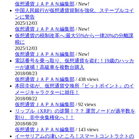
仮想通貨ＪＡＰＡＮ編集部
/
New!
中国人民銀行が仮想通貨規制を強化、ステーブルコイ
ンに警告
2025/12/03
仮想通貨ＪＡＰＡＮ編集部
/
New!
仮想通貨の税制改革へ:最大55%から一律20%の分離課
税に
2025/12/03
仮想通貨ＪＡＰＡＮ編集部
/
New!
電話番号を乗っ取り、仮想通貨を盗む！19歳のハッカ
ーが逮捕！高級車を複数台購入
2018/08/23
仮想通貨ＪＡＰＡＮ編集部
/
438 views
本田圭佑が、仮想通貨交換所『ビットポイント』のイ
メージキャラクターに就任！
2018/08/22
仮想通貨ＪＡＰＡＮ編集部
/
92 views
リップル（XRP）の逆襲！？？ 運営ノードが過半数を
割り、非中央集権化へ！！
2018/08/20
仮想通貨ＪＡＰＡＮ編集部
/
143 views
イーサリアムの凄いところ！スマートコントラクトの