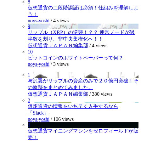
8
仮想通貨の二段階認証は必須！仕組みを理解しよ
う！
noys-yoshi
/
4 views
9
リップル（XRP）の逆襲！？？ 運営ノードが過
半数を割り、非中央集権化へ！！
仮想通貨ＪＡＰＡＮ編集部
/
4 views
10
ビットコインのホワイトペーパーって何？
noys-yoshi
/
3 views
1
与沢翼がリップルの資産のみで２０億円突破！そ
の軌跡をまとめてみました。
仮想通貨ＪＡＰＡＮ編集部
/
380 views
2
仮想通貨の情報をいち早く入手するなら
「Slack」
noys-yoshi
/
106 views
3
仮想通貨マイニングマシンをゼロフィールドが販
売！