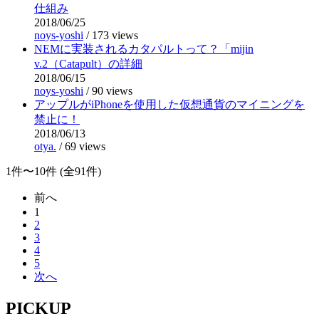
仕組み
2018/06/25
noys-yoshi
/
173 views
NEMに実装されるカタパルトって？「mijin
v.2（Catapult）の詳細
2018/06/15
noys-yoshi
/
90 views
アップルがiPhoneを使用した仮想通貨のマイニングを
禁止に！
2018/06/13
otya.
/
69 views
1件〜10件 (全91件)
前へ
1
2
3
4
5
次へ
PICKUP