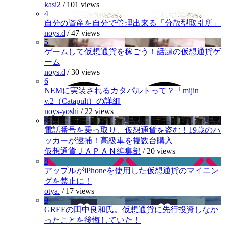
kasi2
/
101 views
4
自分の資産を自分で管理出来る「分散型取引所」
noys.d
/
47 views
5
ゲームして仮想通貨を稼ごう！話題の仮想通貨ゲ
ーム
noys.d
/
30 views
6
NEMに実装されるカタパルトって？「mijin
v.2（Catapult）の詳細
noys-yoshi
/
22 views
7
電話番号を乗っ取り、仮想通貨を盗む！19歳のハ
ッカーが逮捕！高級車を複数台購入
仮想通貨ＪＡＰＡＮ編集部
/
20 views
8
アップルがiPhoneを使用した仮想通貨のマイニン
グを禁止に！
otya.
/
17 views
9
GREEの田中良和氏。仮想通貨に先行投資しなか
ったことを後悔していた！