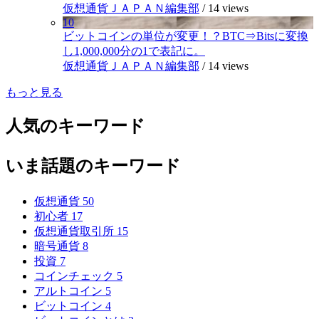
仮想通貨ＪＡＰＡＮ編集部
/
14 views
10
ビットコインの単位が変更！？BTC⇒Bitsに変換
し1,000,000分の1で表記に。
仮想通貨ＪＡＰＡＮ編集部
/
14 views
もっと見る
人気のキーワード
いま話題のキーワード
仮想通貨
50
初心者
17
仮想通貨取引所
15
暗号通貨
8
投資
7
コインチェック
5
アルトコイン
5
ビットコイン
4