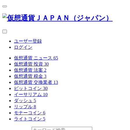
ユーザー登録
ログイン
仮想通貨 ニュース
65
仮想通貨 投資
30
仮想通貨 法案
2
仮想通貨 税金
3
仮想通貨 交換業者
13
ビットコイン
30
イーサリアム
10
ダッシュ
5
リップル
8
モナーコイン
6
ライトコイン
5